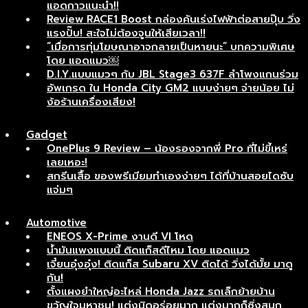
แอดกาวแนะนำ!!
Review RACE1 Boost กล่องคันเร่งไฟฟ้าต่อสายปุ๊บ วิ่ง
แรงปั๊บ! สะใจไม่ต้องจูนให้เสียเวลา!!
“เมื่อการทุ่มโฆษณาอาจกลายเป็นหายนะ” บทความพิเศษ
โดย แอดแมว￼
D.I.Y.แบบแมวๆ กับ JBL Stage3 637F ลำโพงแกนร่วม
อัพเกรด ใน Honda City GM2 แบบง่ายๆ จ่ายน้อย ไม่
ง้อร้านเครื่องเสียง!
Gadget
OnePlus 9 Review – น้องรองจากพี่ Pro ที่ไม่ขี้เหร่
เลยเหอะ!
สกรีนเสื้อ ของพรีเมียมทำเองง่ายๆ ได้ที่บ้านสอยไดซับ
แจ่มๆ
Automotive
ENEOS X-Prime งานดี VI โหด
น้ำมันแพงแบบนี้ ติดแก็สดีไหม โดย แอดแมว
เจี๋ยนอุ๋งอุ๋ง! ติดแก็ส Subaru XV ติดได้ วิ่งได้มั้ย มาดู
กัน!
ตั้งแผงยำใหญ่อะไหล่ Honda Jazz รถเล็กย้ายบ้าน
ขวัญใจมหาชน! แต่งนิดอร่อยมาก แต่งมากก็ซิ่งสนุก