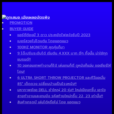
PROMOTION
BUYER GUIDE
แอร์ดีต้องมี 3 ดาว ประหยัดไฟสะใจรับปี 2023
เบอร์สวยไม่โดนต้ม โดยแอดแมว
100HZ MONITOR สุดคุ้มก็มา
9 โต๊ะปรับระดับได้ เริ่มต้น 4,XXX บาท ดีๆ ทั้งนั้น น่าใช้ทุก
แบรนด์!!
10 จอคอมเทพทำงานก็ได้ เล่นเกมก็ดี ดูหนังก็แจ่ม ขอเชียร์ให้
โดน!
6 ULTRA SHORT THROW PROJECTOR และทีวีจอเบิ้ม
85″ เด็ดดวง เปลี่ยนบ้านเป็นโรงหนัง!!
มหากาพย์จอ DELL ยำใหญ่ 20 รุ่น!! ใหม่เนียนกริ๊บ เอาใจ
สายทำงานและเกมมิ่ง รหัสท้ายใหม่กริ๊บ 22, 23 เท่านั้น!!
สินค้าเกรดบี เล่นได้หรือไม่ โดย แอดแมว