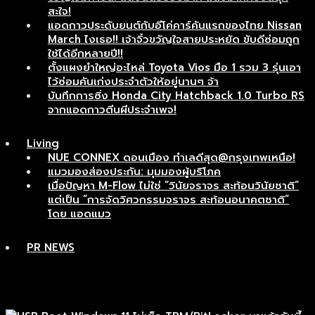
สะใจ!
แอดกาวประดับยนต์กับอีโค่คาร์คันแรกของไทย Nissan
March ไงเธอ!! เจ้าจิ๋วขวัญใจสายประหยัด ขับดีซ่อมถูก
ใช้ได้อีกหลายปี!!
ตั้งแผงยำใหญ่อะไหล่ Toyota Vios มือ 1 รวม 3 รุ่นเอา
ไว้ซ่อมคันเก่งประจำตัวให้อยู่นานๆ จ้า
บันทึกการซิ่ง Honda City Hatchback 1.0 Turbo RS
จากแอดกาวตีนผีประจำเพจ!
Living
NUE CONNEX ดอนเมือง ทำเลดีสุด@กรุงเทพเหนือ!
แมวมองส่องประกัน: มุมมองผู้บริโภค
เมื่อปัญหา M-Flow ไม่ใช่ “วินัยจราจร สะท้อนวินัยชาติ”
แต่เป็น “การจัดวิศวกรรมจราจร สะท้อนอนาคตชาติ”
โดย แอดแมว
PR NEWS