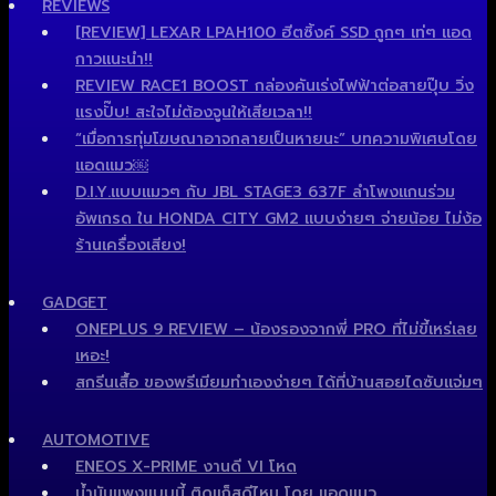
REVIEWS
[REVIEW] LEXAR LPAH100 ฮีตซิ้งค์ SSD ถูกๆ เท่ๆ แอด
กาวแนะนำ!!
REVIEW RACE1 BOOST กล่องคันเร่งไฟฟ้าต่อสายปุ๊บ วิ่ง
แรงปั๊บ! สะใจไม่ต้องจูนให้เสียเวลา!!
“เมื่อการทุ่มโฆษณาอาจกลายเป็นหายนะ” บทความพิเศษโดย
แอดแมว￼
D.I.Y.แบบแมวๆ กับ JBL STAGE3 637F ลำโพงแกนร่วม
อัพเกรด ใน HONDA CITY GM2 แบบง่ายๆ จ่ายน้อย ไม่ง้อ
ร้านเครื่องเสียง!
GADGET
ONEPLUS 9 REVIEW – น้องรองจากพี่ PRO ที่ไม่ขี้เหร่เลย
เหอะ!
สกรีนเสื้อ ของพรีเมียมทำเองง่ายๆ ได้ที่บ้านสอยไดซับแจ่มๆ
AUTOMOTIVE
ENEOS X-PRIME งานดี VI โหด
น้ำมันแพงแบบนี้ ติดแก็สดีไหม โดย แอดแมว