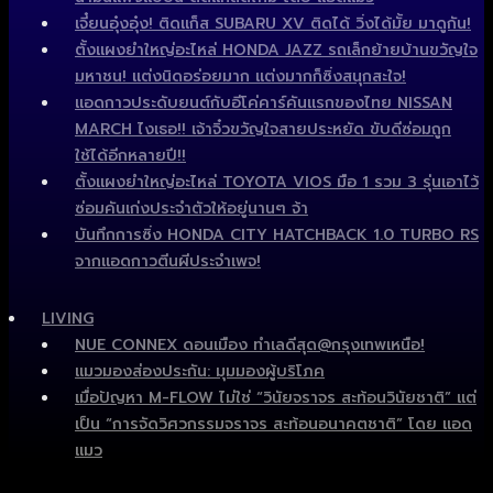
เจี๋ยนอุ๋งอุ๋ง! ติดแก็ส SUBARU XV ติดได้ วิ่งได้มั้ย มาดูกัน!
ตั้งแผงยำใหญ่อะไหล่ HONDA JAZZ รถเล็กย้ายบ้านขวัญใจ
มหาชน! แต่งนิดอร่อยมาก แต่งมากก็ซิ่งสนุกสะใจ!
แอดกาวประดับยนต์กับอีโค่คาร์คันแรกของไทย NISSAN
MARCH ไงเธอ!! เจ้าจิ๋วขวัญใจสายประหยัด ขับดีซ่อมถูก
ใช้ได้อีกหลายปี!!
ตั้งแผงยำใหญ่อะไหล่ TOYOTA VIOS มือ 1 รวม 3 รุ่นเอาไว้
ซ่อมคันเก่งประจำตัวให้อยู่นานๆ จ้า
บันทึกการซิ่ง HONDA CITY HATCHBACK 1.0 TURBO RS
จากแอดกาวตีนผีประจำเพจ!
LIVING
NUE CONNEX ดอนเมือง ทำเลดีสุด@กรุงเทพเหนือ!
แมวมองส่องประกัน: มุมมองผู้บริโภค
เมื่อปัญหา M-FLOW ไม่ใช่ “วินัยจราจร สะท้อนวินัยชาติ” แต่
เป็น “การจัดวิศวกรรมจราจร สะท้อนอนาคตชาติ” โดย แอด
แมว