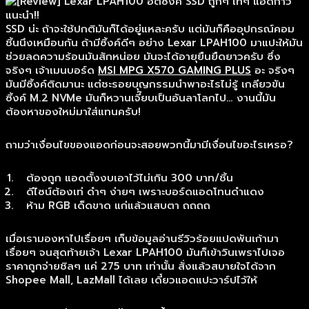
SSD น่ะ ถ้าจะใช้ปกติมันก็ได้อยู่แหละครับ แต่มันก็คืออุปกรณ์คอม
ชิ้นนึงเหมือนกัน ถ้ามีซิ้งค์ดีๆ อย่าง Lexar LPAH100 มาแปะให้มัน
ช่วยลดความร้อนมันสักหน่อย มันจะได้อายุยืนยืดยาวครับ ซึ่ง
จริงๆ เจ้าเมนบอร์ด
MSI MPG X570 GAMING PLUS
อะ จริงๆ
มันมีซิ้งค์ติดมานะ แต่ชะรอยบุญกรรมนำพาอะไรไม่รู้ เกลียวขัน
ซิ้งค์ M.2 NVMe มันก็หวานเจี๊ยบเป็นอันลาโลกไป… งานนี้มัน
ต้องหาของใหม่มาใส่แทนครับ!
ถามว่าเงื่อนไขของแอดก่อนจะสอยพวกนี้มามีเงื่อนไขอะไรเหรอ?
ต้องถูก แอดตั้งงบเอาไว้ไม่เกิน 300 บาท/ชิ้น
ดีไซน์ต้องเท่ ดำๆ ง่ายๆ เพราะบอร์ดแอดโทนดำแดง
ห้าม RGB เด็ดขาด แก่แล้วแสบตา ถถถถ
เมื่อเรามองหาไปเรื่อยๆ เก็บข้อมูลอ่านรีวิวร้อยแปดพันเก้ามา
เรื่อยๆ จนสุดท้ายเจ้า Lexar LPAH100 มันก็เข้าวินเพราไปเจอ
ราคาถูกจ่ายชิลๆ แค่ 275 บาท เท่านั้น สั่งแล้วสบายใจได้จาก
Shopee Mall, LazMall ได้เลย เดี๋ยวแอดแปะวาร์ปไว้ให้