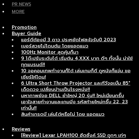
PR NEWS
MORE
Promotion
Buyer Guide
แอร์ดีต้องมี 3 ดาว ประหยัดไฟสะใจรับปี 2023
เบอร์สวยไม่โดนต้ม โดยแอดแมว
100Hz Monitor สุดคุ้มก็มา
9 โต๊ะปรับระดับได้ เริ่มต้น 4,XXX บาท ดีๆ ทั้งนั้น น่าใช้
ทุกแบรนด์!!
10 จอคอมเทพทำงานก็ได้ เล่นเกมก็ดี ดูหนังก็แจ่ม ขอ
เชียร์ให้โดน!
6 Ultra Short Throw Projector และทีวีจอเบิ้ม 85″
เด็ดดวง เปลี่ยนบ้านเป็นโรงหนัง!!
มหากาพย์จอ DELL ยำใหญ่ 20 รุ่น!! ใหม่เนียนกริ๊บ
เอาใจสายทำงานและเกมมิ่ง รหัสท้ายใหม่กริ๊บ 22, 23
เท่านั้น!!
สินค้าเกรดบี เล่นได้หรือไม่ โดย แอดแมว
Reviews
[Review] Lexar LPAH100 ฮีตซิ้งค์ SSD ถูกๆ เท่ๆ