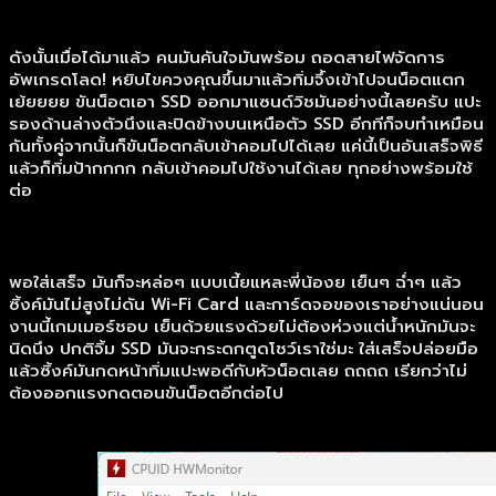
ดังนั้นเมื่อได้มาแล้ว คนมันคันใจมันพร้อม ถอดสายไฟจัดการ
อัพเกรดโลด! หยิบไขควงคุณขึ้นมาแล้วทิ่มจึ้งเข้าไปจนน็อตแตก
เย้ยยยย ขันน็อตเอา SSD ออกมาแซนด์วิชมันอย่างนี้เลยครับ แปะ
รองด้านล่างตัวนึงและปิดข้างบนเหนือตัว SSD อีกทีก็จบทำเหมือน
กันทั้งคู่จากนั้นก็ขันน็อตกลับเข้าคอมไปได้เลย แค่นี้เป็นอันเสร็จพิธี
แล้วก็ทิ่มป้ากกกก กลับเข้าคอมไปใช้งานได้เลย ทุกอย่างพร้อมใช้
ต่อ
พอใส่เสร็จ มันก็จะหล่อๆ แบบเนี้ยแหละพี่น้องย เย็นๆ ฉ่ำๆ แล้ว
ซิ้งค์มันไม่สูงไม่ดัน Wi-Fi Card และการ์ดจอของเราอย่างแน่นอน
งานนี้เกมเมอร์ชอบ เย็นด้วยแรงด้วยไม่ต้องห่วงแต่น้ำหนักมันจะ
นิดนึง ปกติจิ้ม SSD มันจะกระดกตูดโชว์เราใช่มะ ใส่เสร็จปล่อยมือ
แล้วซิ้งค์มันกดหน้าทิ่มแปะพอดีกับหัวน็อตเลย ถถถถ เรียกว่าไม่
ต้องออกแรงกดตอนขันน็อตอีกต่อไป