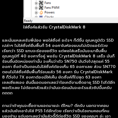
ใส่ซิ้งค์แล้วรัน CrystalDiskMark 8
และนั่นแหละครับพี่น้อง พอใส่ซิ้งค์ อะไรๆ ก็ดีขึ้น อุณหภูมิตัว SSD
เปล่าๆ ไม่ใส่ซิ้งค์ยืนพื้นก็ 54 องศาในห้องแบบไม่เปิดแอร์ด้วย
เรียกว่า SSD แทบจะร้องขอชีวิต แต่พอใส่เสร็จมันจะมายืนพื้น
อุณหภูมิที่ 40 องศาทั้งคู่ พอรัน CrystalDiskMark 8 เสร็จ มันก็
ร้อนขึ้นนิดหน่อยเท่านั้น จะเห็นว่าตัว SN750 มันวิ่งไปสุดแค่ 55
องศา ซึ่งถ้าเป็นตอนไม่ใส่ซิ้งค์ต้องเห็น 65 องศาเลย ส่วน SN770
ตอนไม่ใส่ซิ้งค์ยืนพื้นก็ร้อนแล้ว 56 องศา รัน CrystalDiskMark
8 ก็วิ่งไป 7X องศาต้องมีให้เห็น ยัดซิ้งค์ก็ไปสุด 63 องศา
เซลเซียสเอง อันนี้แอดบอกเลยว่าโอเคดีงามยืดอายุ SSD ไปได้อีก
พอตัวเลย ไม่ต้องกลัวแล้วว่ามันจะร้อนมันจะอะไรแล้วชิปบึ้มครับ
ถถถถ
ถามว่าถ้าคุณจะซื้อตามแอดมาแปะ ดีไหม? ดีครับ นอกจากคอม
แล้วมันยังเอาไปใส่ PS5 ได้อีกด้วย เรียกว่าเป็นไอเทมคอมที่คน
มองข้าม แต่บอกเลยว่ามีแล้วดี๊ดีต่อชีวิต SSD ของคุณๆ อ่ะ เอา