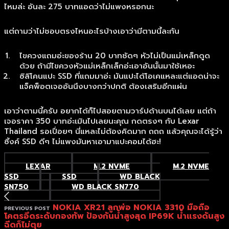
ไหมล่ะ อันละ 275 บาทแอดว่าไม่แพงหรอกนะ
แต่ถามว่าไม่ชอบตรงไหนอะไรบ้างเอาว่ามีตามนี้ละกัน
ไขควงแถมอ่ะของร้าน 20 บาทชัดๆ หัวไม่เป็นแม่เหล็กดูด
ด้วย ถ้ามีไขควงหัวแม่เหล็กเล็กอ่ะเอาอันนั้นมาใช้เหอะ
ซิลิโคนแปะ SSD ที่แถมมาอ่ะ มันแปะได้โอเคแหละแต่แอดน่าจะ
แจ็คพ็อตเจออันนึงบางกว่าปกติ ต้องเสริมอีกแผ่น
เอาว่าตามนี้ครับ อยากได้ก็ไปสอยตามวาร์ปด้านบนได้เลย แต่ถ้า
เจอราคา 350 บาทอ่ะเมินไปเลยนะคุณ กดตรงๆ กับ Lexar
Thailand รอเปื่อยๆ นี่แหละไม่ต้องคิดมาก ถถถ แล้วคุณจะได้รู้ว่า
ซิ้งค์ SSD ดีๆ ไม่แพงมันหาเอามาแปะคอมได้ฮะ!
LEXAR
M.2 NVME
M.2 NVME
SSD
SSD
WD BLACK
SN750
WD BLACK SN770
NOKIA XR21 ลูกพ่อ NOKIA 3310 มือถือ
PREVIOUS POST
โคตรอึดระดับกองทัพ ป้องกันน้ำสูงสุด IP69K น้ำแรงดันสูง
ฉีดก็ไม่ตุย