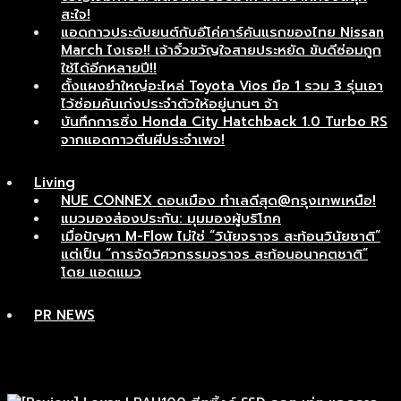
สะใจ!
แอดกาวประดับยนต์กับอีโค่คาร์คันแรกของไทย Nissan
March ไงเธอ!! เจ้าจิ๋วขวัญใจสายประหยัด ขับดีซ่อมถูก
ใช้ได้อีกหลายปี!!
ตั้งแผงยำใหญ่อะไหล่ Toyota Vios มือ 1 รวม 3 รุ่นเอา
ไว้ซ่อมคันเก่งประจำตัวให้อยู่นานๆ จ้า
บันทึกการซิ่ง Honda City Hatchback 1.0 Turbo RS
จากแอดกาวตีนผีประจำเพจ!
Living
NUE CONNEX ดอนเมือง ทำเลดีสุด@กรุงเทพเหนือ!
แมวมองส่องประกัน: มุมมองผู้บริโภค
เมื่อปัญหา M-Flow ไม่ใช่ “วินัยจราจร สะท้อนวินัยชาติ”
แต่เป็น “การจัดวิศวกรรมจราจร สะท้อนอนาคตชาติ”
โดย แอดแมว
PR NEWS