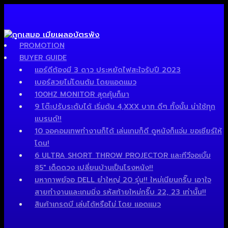
PROMOTION
BUYER GUIDE
แอร์ดีต้องมี 3 ดาว ประหยัดไฟสะใจรับปี 2023
เบอร์สวยไม่โดนต้ม โดยแอดแมว
100HZ MONITOR สุดคุ้มก็มา
9 โต๊ะปรับระดับได้ เริ่มต้น 4,XXX บาท ดีๆ ทั้งนั้น น่าใช้ทุก
แบรนด์!!
10 จอคอมเทพทำงานก็ได้ เล่นเกมก็ดี ดูหนังก็แจ่ม ขอเชียร์ให้
โดน!
6 ULTRA SHORT THROW PROJECTOR และทีวีจอเบิ้ม
85″ เด็ดดวง เปลี่ยนบ้านเป็นโรงหนัง!!
มหากาพย์จอ DELL ยำใหญ่ 20 รุ่น!! ใหม่เนียนกริ๊บ เอาใจ
สายทำงานและเกมมิ่ง รหัสท้ายใหม่กริ๊บ 22, 23 เท่านั้น!!
สินค้าเกรดบี เล่นได้หรือไม่ โดย แอดแมว