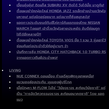
เจี๋ยนอุ๋งอุ๋ง! ติดแก็ส SUBARU XV ติดได้ วิ่งได้มั้ย มาดูกัน!
ตั้งแผงยำใหญ่อะไหล่ HONDA JAZZ รถเล็กย้ายบ้านขวัญใจ
มหาชน! แต่งนิดอร่อยมาก แต่งมากก็ซิ่งสนุกสะใจ!
แอดกาวประดับยนต์กับอีโค่คาร์คันแรกของไทย NISSAN
MARCH ไงเธอ!! เจ้าจิ๋วขวัญใจสายประหยัด ขับดีซ่อมถูก
ใช้ได้อีกหลายปี!!
ตั้งแผงยำใหญ่อะไหล่ TOYOTA VIOS มือ 1 รวม 3 รุ่นเอาไว้
ซ่อมคันเก่งประจำตัวให้อยู่นานๆ จ้า
บันทึกการซิ่ง HONDA CITY HATCHBACK 1.0 TURBO RS
จากแอดกาวตีนผีประจำเพจ!
LIVING
NUE CONNEX ดอนเมือง ทำเลดีสุด@กรุงเทพเหนือ!
แมวมองส่องประกัน: มุมมองผู้บริโภค
เมื่อปัญหา M-FLOW ไม่ใช่ “วินัยจราจร สะท้อนวินัยชาติ” แต่
เป็น “การจัดวิศวกรรมจราจร สะท้อนอนาคตชาติ” โดย แอด
แมว