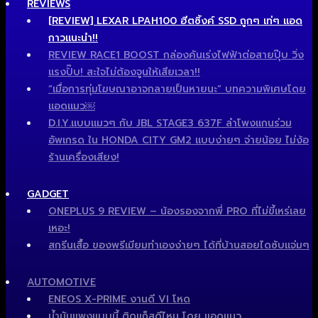
REVIEWS
[REVIEW] LEXAR LPAH100 ฮีตซิ้งค์ SSD ถูกๆ เท่ๆ แอด
กาวแนะนำ!!
REVIEW RACE1 BOOST กล่องคันเร่งไฟฟ้าต่อสายปุ๊บ วิ่ง
แรงปั๊บ! สะใจไม่ต้องจูนให้เสียเวลา!!
“เมื่อการทุ่มโฆษณาอาจกลายเป็นหายนะ” บทความพิเศษโดย
แอดแมว￼
D.I.Y.แบบแมวๆ กับ JBL STAGE3 637F ลำโพงแกนร่วม
อัพเกรด ใน HONDA CITY GM2 แบบง่ายๆ จ่ายน้อย ไม่ง้อ
ร้านเครื่องเสียง!
GADGET
ONEPLUS 9 REVIEW – น้องรองจากพี่ PRO ที่ไม่ขี้เหร่เลย
เหอะ!
สกรีนเสื้อ ของพรีเมียมทำเองง่ายๆ ได้ที่บ้านสอยไดซับแจ่มๆ
AUTOMOTIVE
ENEOS X-PRIME งานดี VI โหด
น้ำมันแพงแบบนี้ ติดแก็สดีไหม โดย แอดแมว