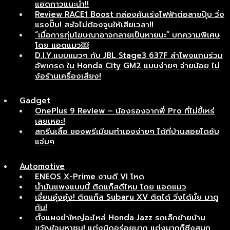
แอดกาวแนะนำ!!
Review RACE1 Boost กล่องคันเร่งไฟฟ้าต่อสายปุ๊บ วิ่ง
แรงปั๊บ! สะใจไม่ต้องจูนให้เสียเวลา!!
“เมื่อการทุ่มโฆษณาอาจกลายเป็นหายนะ” บทความพิเศษ
โดย แอดแมว￼
D.I.Y.แบบแมวๆ กับ JBL Stage3 637F ลำโพงแกนร่วม
อัพเกรด ใน Honda City GM2 แบบง่ายๆ จ่ายน้อย ไม่
ง้อร้านเครื่องเสียง!
Gadget
OnePlus 9 Review – น้องรองจากพี่ Pro ที่ไม่ขี้เหร่
เลยเหอะ!
สกรีนเสื้อ ของพรีเมียมทำเองง่ายๆ ได้ที่บ้านสอยไดซับ
แจ่มๆ
Automotive
ENEOS X-Prime งานดี VI โหด
น้ำมันแพงแบบนี้ ติดแก็สดีไหม โดย แอดแมว
เจี๋ยนอุ๋งอุ๋ง! ติดแก็ส Subaru XV ติดได้ วิ่งได้มั้ย มาดู
กัน!
ตั้งแผงยำใหญ่อะไหล่ Honda Jazz รถเล็กย้ายบ้าน
ขวัญใจมหาชน! แต่งนิดอร่อยมาก แต่งมากก็ซิ่งสนุก