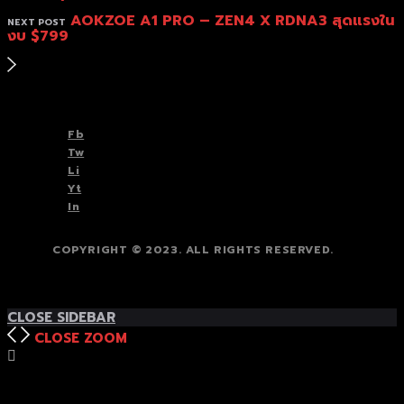
AOKZOE A1 PRO – ZEN4 X RDNA3 สุดแรงใน
NEXT POST
งบ $799
TOP
BACK TO
Fb
Tw
Li
Yt
In
COPYRIGHT © 2023. ALL RIGHTS RESERVED.
TOP
BACK TO
CLOSE SIDEBAR
CLOSE
ZOOM