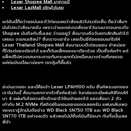
Lexar Shopee Mall มาทางนี้
Lexar LazMall เชิญได้เลย
แต่อันนี้ถือว่าขอบ่นเอาไว้ก่อนเลยว่าสั่งแล้วโปรดใจเย็น ถือว่าลืมๆ
มันไปซะว่าสั่งมาครับ เพราะว่าแอดอ่ะกดสั่งเอาไว้นานมากจนกระทั่ง
Shopee มันถึงกับขึ้นเลย ว่าเออยูว์ สั่งมาจนถึงวันยกเลิกสินค้าได้
เลยนะ จะแคนเซิลบ่? ซึ่งเราจะเอาไง เลยเป็นอีช้อยยอมแก่ใจให้
Lexar Thailand Shopee Mall ส่งมาแบบต๊ะต่อนยอน ช้าหน่อย
ก็ได้แต่ของต้องได้ และก็ดันแพ็คของมาดีซะด้วย เป็นซิ้งค์แท้ๆ แต่
แพ็คดีไม่หวงเศษกระดาษกันกระแทกไม่เหมือนบางร้านที่เคยเจอ
แค่ห่อบับเบิ้ลมาง่อยๆ ตกตุ้มก็ซี๊แล้ว
อ่ะบ่นมาเยอะ และนี่คือเจ้า Lexar LPAH100 ครับ ซิ้งค์พระเอกของ
เราในวันนี้ สั่งมานอกจากตัวซิ้งค์แล้วอ่ะ ในกล่องจะมีแผ่นซิลิโคนให้
มา 4 แผ่นกับไขควงอีกตัวเอาไว้ขันเข้าออกได้ แอดสั่งมา 2 ตัว
เท่ากับ M.2 NVMe ที่สถิตย์ในคอมของแอดเลยครับ แฟนคลับเพจ
ของเรารู้จักมันดีอย่าง WD Black SN750 1TB และ WD Black
SN770 1TB อย่างละตัว แล้วพอไม่มีซิ้งค์มันก็ร้อนๆ กันทั้งนั้นเลย
พี่จ๋า