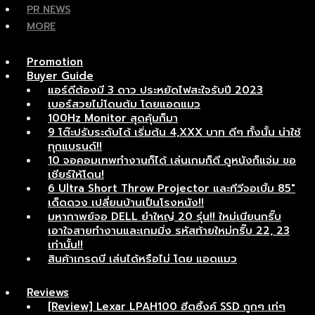
PR NEWS
MORE
Promotion
Buyer Guide
แอร์ดีต้องมี 3 ดาว ประหยัดไฟสะใจรับปี 2023
เบอร์สวยไม่โดนต้ม โดยแอดแมว
100Hz Monitor สุดคุ้มก็มา
9 โต๊ะปรับระดับได้ เริ่มต้น 4,XXX บาท ดีๆ ทั้งนั้น น่าใช้
ทุกแบรนด์!!
10 จอคอมเทพทำงานก็ได้ เล่นเกมก็ดี ดูหนังก็แจ่ม ขอ
เชียร์ให้โดน!
6 Ultra Short Throw Projector และทีวีจอเบิ้ม 85″
เด็ดดวง เปลี่ยนบ้านเป็นโรงหนัง!!
มหากาพย์จอ DELL ยำใหญ่ 20 รุ่น!! ใหม่เนียนกริ๊บ
เอาใจสายทำงานและเกมมิ่ง รหัสท้ายใหม่กริ๊บ 22, 23
เท่านั้น!!
สินค้าเกรดบี เล่นได้หรือไม่ โดย แอดแมว
Reviews
[Review] Lexar LPAH100 ฮีตซิ้งค์ SSD ถูกๆ เท่ๆ