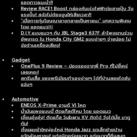
แอดกาวแนะนำ!!
Review RACE1 Boost กล่องคันเร่งไฟฟ้าต่อสายปุ๊บ วิ่ง
แรงปั๊บ! สะใจไม่ต้องจูนให้เสียเวลา!!
“เมื่อการทุ่มโฆษณาอาจกลายเป็นหายนะ” บทความพิเศษ
โดย แอดแมว￼
D.I.Y.แบบแมวๆ กับ JBL Stage3 637F ลำโพงแกนร่วม
อัพเกรด ใน Honda City GM2 แบบง่ายๆ จ่ายน้อย ไม่
ง้อร้านเครื่องเสียง!
Gadget
OnePlus 9 Review – น้องรองจากพี่ Pro ที่ไม่ขี้เหร่
เลยเหอะ!
สกรีนเสื้อ ของพรีเมียมทำเองง่ายๆ ได้ที่บ้านสอยไดซับ
แจ่มๆ
Automotive
ENEOS X-Prime งานดี VI โหด
น้ำมันแพงแบบนี้ ติดแก็สดีไหม โดย แอดแมว
เจี๋ยนอุ๋งอุ๋ง! ติดแก็ส Subaru XV ติดได้ วิ่งได้มั้ย มาดู
กัน!
ตั้งแผงยำใหญ่อะไหล่ Honda Jazz รถเล็กย้ายบ้าน
ขวัญใจมหาชน! แต่งนิดอร่อยมาก แต่งมากก็ซิ่งสนุก