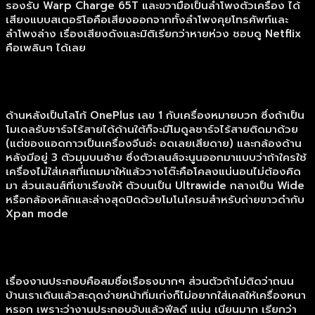
รองรับ Warp Charge 65T และขวามือเป็นลำโพงตัวเครื่อง ได้
เสียงแบบสเตอริโอคือเสียงออกจากทั้งลำโพงคุยโทรศัพท์และ
ลำโพงล่าง เรื่องเสียงดังและมิติเรียกว่าหายห่วง ชอบดู Netflix
คือเพลินๆ ได้เลย
ด้านหลังเป็นโลโก้ OnePlus เลข 1 กับเครื่องหมายบวก ซึ่งถ้าเป็น
โมเดลรับชาร์จไร้สายได้ด้านใต้ก็จะมีโมดูลชาร์จไร้สายติดมาด้วย
(แต่ของแอดกาวเป็นเครื่องจีนอ่ะ อดเลยเสียดาย) และกล้องด้าน
หลังมีอยู่ 3 ตัวมุมบนซ้าย ซึ่งตัวเลนส์จะนูนออกมาแบบว่าถ้าใครใช้
เครื่องไม่ใส่เคสที่แถมมาให้แล้ววางโต๊ะคือโคลงแน่นอนไม่ต้องคิด
มา ส่วนเลนส์ที่เขาเรียงให้ ตัวบนเป็น Ultrawide กลางเป็น Wide
หรือกล้องหลักและล่างสุดปิดด้วยโมโนโครมสำหรับถ่ายขาวดำกับ
Xpan mode
เรื่องงานประกอบคือสมชื่อเรือธงมากๆ ส่วนตัวถ้าไม่ติดว่าถนน
บ้านเราเดินแล้วสะดุดง่ายหน้าทิ่มเก่งก็ไม่อยากใส่เคสให้เครื่องหนา
หรอก เพราะว่างานประกอบจับแล้วฟีลดี แน่น เนียนมาก เรียกว่า