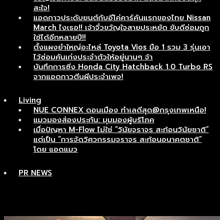
สะใจ!
แอดกาวประดับยนต์กับอีโค่คาร์คันแรกของไทย Nissan
March ไงเธอ!! เจ้าจิ๋วขวัญใจสายประหยัด ขับดีซ่อมถูก
ใช้ได้อีกหลายปี!!
ตั้งแผงยำใหญ่อะไหล่ Toyota Vios มือ 1 รวม 3 รุ่นเอา
ไว้ซ่อมคันเก่งประจำตัวให้อยู่นานๆ จ้า
บันทึกการซิ่ง Honda City Hatchback 1.0 Turbo RS
จากแอดกาวตีนผีประจำเพจ!
Living
NUE CONNEX ดอนเมือง ทำเลดีสุด@กรุงเทพเหนือ!
แมวมองส่องประกัน: มุมมองผู้บริโภค
เมื่อปัญหา M-Flow ไม่ใช่ “วินัยจราจร สะท้อนวินัยชาติ”
แต่เป็น “การจัดวิศวกรรมจราจร สะท้อนอนาคตชาติ”
โดย แอดแมว
PR NEWS