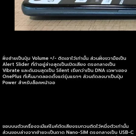
ฝั่งซ้ายเป็นปุ่ม Volume +/- ติดเอาไว้เท่านั้น ส่วนฝั่งขวามือเป็น
Alert Slider ที่ถ้าอยู่ล่างสุดเป็นเปิดเสียง ตรงกลางเป็น
Vibrate และดันจนสุดเป็น Silent เรียกว่าเป็น DNA เฉพาะของ
OnePlus ที่เห็นมาตลอดตั้งแต่รุ่นแรกๆ ส่วนถัดลงมาเป็นปุ่ม
Power สำหรับล็อคหน้าจอ
ขอบบนตัวเครื่องจะมีแค่ไมค์ตัดเสียงรบกวนติดไว้หนึ่งตัวเท่านั้น
ส่วนขอบล่างจากซ้ายจะเป็นถาด Nano-SIM ตรงกลางเป็น USB-C