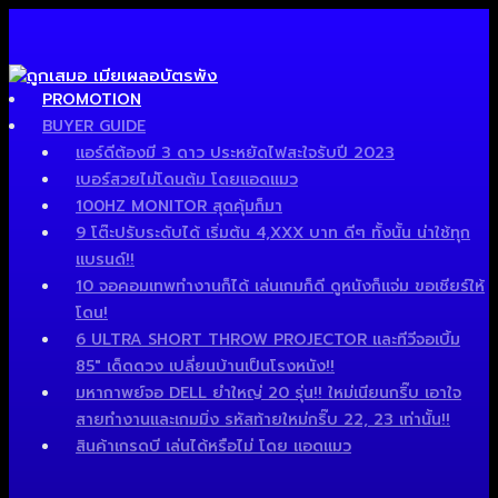
PROMOTION
BUYER GUIDE
แอร์ดีต้องมี 3 ดาว ประหยัดไฟสะใจรับปี 2023
เบอร์สวยไม่โดนต้ม โดยแอดแมว
100HZ MONITOR สุดคุ้มก็มา
9 โต๊ะปรับระดับได้ เริ่มต้น 4,XXX บาท ดีๆ ทั้งนั้น น่าใช้ทุก
แบรนด์!!
10 จอคอมเทพทำงานก็ได้ เล่นเกมก็ดี ดูหนังก็แจ่ม ขอเชียร์ให้
โดน!
6 ULTRA SHORT THROW PROJECTOR และทีวีจอเบิ้ม
85″ เด็ดดวง เปลี่ยนบ้านเป็นโรงหนัง!!
มหากาพย์จอ DELL ยำใหญ่ 20 รุ่น!! ใหม่เนียนกริ๊บ เอาใจ
สายทำงานและเกมมิ่ง รหัสท้ายใหม่กริ๊บ 22, 23 เท่านั้น!!
สินค้าเกรดบี เล่นได้หรือไม่ โดย แอดแมว