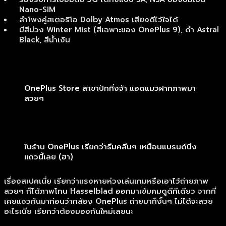
Nano-SIM
ลำโพงคู่สเตอริโอ Dolby Atmos เสียงดีไว้ใจได้
มีสีม่วง Winter Mist (สีเฉพาะของ OnePlus 9), ดำ Astral
Black, สีน้ำเงิน
OnePlus Store สาขาปักกิ่งจ้า แอดแมวฝากภาพมา
สวยๆ
ในร้าน OnePlus เรียกว่าธีมคลีนๆ เหมือนแบรนด์นึง
แถวนี้เลย (ฮา)
เรื่องสเปคเนี่ย เรียกว่าแรงหายห่วงเล่นเกมหรือเอาไว้ถ่ายภาพ
สวยๆ ก็ได้ภาพโทน Hasselblad ออกมาเข้มคมดูดีทีเดียว จากที่
เคยแซวกันมาก่อนว่ากล้อง OnePlus ถ่ายมาก็งั้นๆ ไม่ได้จะสวย
อะไรเนี่ย เรียกว่าต้องมองกันใหม่เลยนะ