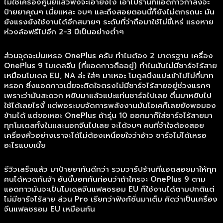
ไม่ใช่เครื่องศูนย์แล้วพังจะเอายังไง เอาไปร้านที่แอดกาวกำลังจะ
ป้ายยาคุณๆ เนี่ยแหละ จบๆ และถึงสอยตอนนี้ก็ยังไม่ตกรถนะ มัน
ยังแรงยังใช้งานได้อีกสบายๆ ระดับที่ว่าถือมาใช้ไม่ขี้เหร่ แรงหาย
ห่วงล้อฟรีไปอีก 2-3 ปีเป็นอย่างต่ำๆ
ส่วนจุดจะบ่นเหรอ OnePlus ครับ ทำไมต้อง 2 มาตรฐาน เครื่อง
OnePlus 9 โมเดลจีน (ที่แอดกาวถืออยู่) ทำไมมันไม่มีชาร์จไร้สาย
เหมือนโมเดล EU, NA ล่ะ ใส่ๆ มาเหอะ โมดูลนึงแปะเข้าไปไม่กี่บาท
หรอก ซึ่งแอดกาวเนี่ยจะติดใจตรงไม่มีชาร์จไร้สายอยู่ช่วงแรกๆ
เพราะว่ามันสะดวก หยิบมาแล้วแปะแท่นชาร์จไปเลย ตื่นมาหยิบไป
ใช้ได้เลยไรงี้ แต่พอระบบจัดการพลังงานมันโอเคก็เลยยังพอมอง
ข้ามได้ แต่ขอเหอะ OnePlus ถ้ารุ่น 10 ออกมาก็ใส่ชาร์จไร้สายมา
ทุกโมเดลทั้งในและนอกจีนไปเลย จะได้จบๆ คนที่จำใจต้องสอย
เครื่องหิ้วอย่างเราจะได้ไม่ต้องเหนื่อยใจว่าอ้าว ชาร์จไม่ได้เหรอ
อะไรแบบเนี้ย
รีวิวเสร็จแล้ว มาป้ายยากันดีกว่า รวมวาร์ปร้านที่แอดสอยมาให้ทุก
คนได้หวดกันจ้า อันนี้บอกกันก่อนว่าถ้าใครจะ OnePlus 9 ตาม
แอดกาวมันจะเป็นโมเดลจีนแฟลชรอม EU ก็ใช้งานได้ตามปกติแต่
ไม่มีชาร์จไร้สาย ส่วน Pro เรียกว่าฟังก์ชั่นมาเต็ม คิดว่าเป็นเครื่อง
จีนแฟลชรอม EU เหมือนกัน