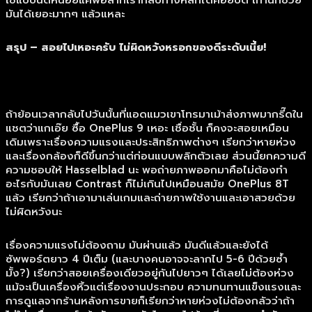
ใช้แบบนิดหน่อยแค่พอลากเรากลับทางหลักได้ค่อยปิด เท่านี้ก็ช่วย
มันได้เยอะมากๆ แล้วแหละ
สรุป – สอยไปเหอะครับ ไม่ผิดหวังหรอกของดีระดับเนี้ย!
ถ้าย้อนเวลากลับไปวันนั้นที่แอดแมวเขาโทรมาเม้าส่งภาพมากรี๊ดใน
แชตว่าแกเอ๊ย ซื้อ OnePlus 9 เหอะ เชื่อชั้น ก็คงจะสอยเหมือน
เดิมเพราะเรื่องความแรงและประสิทธิภาพต่างๆ เรียกว่าหายห่วง
และเรื่องกล้องก็ดีขึ้นกว่าแต่ก่อนแบบพลิกตัวเลย ส่วนนี้ยกความดี
ความชอบให้ Hasselblad นะ พอถ่ายภาพออกมาคือไม่ต้องทำ
อะไรกับมันเลย Contrast ก็ไม่เกินไปเหมือนสมัย OnePlus 8T
แล้ว เรียกว่าถ้าเอามาเล่นเกมและถ่ายภาพใช้งานและเอาสวยด้วย
ไม่ผิดหวังนะ
เรื่องความแรงไม่ต้องถาม มันผ่านแล้ว มันดีแล้วและยังได้
ซัพพอร์ตยาว 4 ปีเต็ม (และบางคนอาจจะลากไป 5-6 ปีด้วยซ้ำ
มั้ง?) เรียกว่าสอยเครื่องเดียวอยู่กันไปยาวๆ ได้เลยไม่ต้องห่วง
แม้จะเป็นเครื่องหิ้วแต่เรื่องงานประกอบ ความทนทานแข็งแรงและ
การดูแลจากร้านหลังการขายก็เรียกว่าหายห่วงไม่ต้องกลัวว่าถ้า