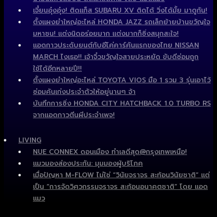
เจี๋ยนอุ๋งอุ๋ง! ติดแก็ส SUBARU XV ติดได้ วิ่งได้มั้ย มาดูกัน!
ตั้งแผงยำใหญ่อะไหล่ HONDA JAZZ รถเล็กย้ายบ้านขวัญใจ
มหาชน! แต่งนิดอร่อยมาก แต่งมากก็ซิ่งสนุกสะใจ!
แอดกาวประดับยนต์กับอีโค่คาร์คันแรกของไทย NISSAN
MARCH ไงเธอ!! เจ้าจิ๋วขวัญใจสายประหยัด ขับดีซ่อมถูก
ใช้ได้อีกหลายปี!!
ตั้งแผงยำใหญ่อะไหล่ TOYOTA VIOS มือ 1 รวม 3 รุ่นเอาไว้
ซ่อมคันเก่งประจำตัวให้อยู่นานๆ จ้า
บันทึกการซิ่ง HONDA CITY HATCHBACK 1.0 TURBO RS
จากแอดกาวตีนผีประจำเพจ!
LIVING
NUE CONNEX ดอนเมือง ทำเลดีสุด@กรุงเทพเหนือ!
แมวมองส่องประกัน: มุมมองผู้บริโภค
เมื่อปัญหา M-FLOW ไม่ใช่ “วินัยจราจร สะท้อนวินัยชาติ” แต่
เป็น “การจัดวิศวกรรมจราจร สะท้อนอนาคตชาติ” โดย แอด
แมว