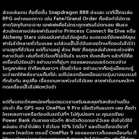
ส่วนเล่นเกม คือชื่อชั้น Snapdragon 888 อ่ะเนอะ นาทีนี้ใครเล่น
RPG อย่างแอดกาว เช่น Fate/Grand Order คือยิงท่าไม้ตาย
สาดโฮกุกันกระจาย เอฟเฟคคือไม่กระตุกเฟรมไม่ตกเลย ฟันธง
ส่วนใครสายปล่อยฟาร์มอย่าง Princess Connect Re:Dive หรือ
Alchemy Stars ปล่อยมันฟาร์มได้อยู่ครับ แบตเตอรี่ยังพอให้คุณ
ฟาร์มได้หลายชั่วโมงเลย แต่ส่วนนี้ไม่ได้จับฮะขอโทษที่ตอบไม่ได้ว่า
นานสุดกี่ชั่วโมง แต่ก็นานอยู่ ส่วน RoV คือคุณเล่นไปเหอะช่วงพัก
กลางวันอ่ะ เล่นทั้งชั่วโมงก็ไม่เป็นไร แบตฯ ยังเหลือๆ แล้วที่ดีคือ
เครื่องไม่ร้อนจ้า อย่างมากก็อุ่นๆ ตรงแผงเมนบอร์ดตรงข้าง
โมดูลกล้อง ถ้าถือเล่นยาวๆ เป็นชั่วโมง อย่างมากคืออุ่นมือแบบรู้
นะว่าแกใช้พลังงานเต็มที่อ่ะ แต่ไม่ลวกมือเหมือนบางรุ่นบางแบรนด์
ที่กลัวกัน สรุปคือ เรื่องเกมหายห่วงไปได้เลย สายฟาร์มเกมหนักๆ
กดเครื่องนี้ไปไม่ผิดหวังจ้า
แต่ที่แบตจะไหลหน่อยที่แอดแมวเขาเสริมและคุยกันหลังบ้านเป็น
ประจำ คือ GPS ของ OnePlus 9 Pro เนี่ยตัวกินแบตฯ เลย คือถ้า
ใครหลงทางหรือต้องขับรถไปที่ๆ ไม่คุ้นบ่อยๆ นะ คุณเตรียม
Power Bank กับสายชาร์จดีๆ สักตัวติดรถเอาไว้เลย ยังไงได้ใช้
แน่นอน ถ้าจำไม่ผิด 1 ชั่วโมง 10% ได้มั้ง? และเป็นเรื่องเดียวที่
แบตฯ ไหลด้วย ตรงนี้ OnePlus 9 ของแอดกาวก็เจอเหมือนกัน ก็