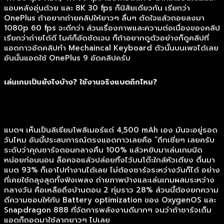
แอบหลังอุ่นด้วย และ 8K 30 fps ก็นิสัยเดียวกัน เรียกว่า
OnePlus ถ้าอยากถ่ายคลิปให้ยาวๆ ลื่นๆ ตัดใจแล้วถอยลงมา
1080p 60 fps จะดีกว่า ส่วนเรื่องภาพและความต่อเนื่องของคลิป
เรียกว่าถ่ายได้ดี ไมค์ก็อัดชัดเจน ก็ถ้าอยากดูตัวอย่างก็ดูคลิปที่
แอดกาวอัดคลิปทำ Mechaincal Keyboard ตัวนั้นบนเพจได้เลย
อันนั้นแอดใช้ OnePlus 9 อัดคลิปครับ
เล่นเกมเป็นยังไงบ้าง? ใช้งานจริงแบตถึกไหม?
แบตฯ เห็นเป็นลิเธียมโพลิเมอร์แต่ 4,500 mAh เอง มันจะอยู่รอด
วันไหม อันนี้ประสบการณ์ตรงแอดกาวเลยคือ “ถึกเชี่ยๆ เลยครับ
ระดับว่าคุณชาร์จตอนกลางคืน 100% แล้วหยิบมาเล่นเกมนิด
หน่อยก่อนนอน ล็อคจอแล้วปล่อยทิ้งไว้บนโต๊ะใกล้หัวเตียง ตื่นมา
แบต 93% ก็เอาไปทำงานได้เลย ไม่ต้องชาร์จระหว่างวันก็ได้ อย่าง
ที่เคยใช้ถลุงสุดทั้งฟังเพลง ถ่ายภาพบ้างและเล่นเกมผสมระหว่าง
กลางวัน คือเหลือถึงบ้านตอน 2 ทุ่มราว 28% ส่วนนี้ต้องยกความ
ดีความชอบให้กับ Battery optimization ของ OxygenOS และ
Snapdragon 888 ที่จัดการพลังงานดีมากๆ จนว่าถ้าชาร์จเต็ม
แอดก็ถอดมาใช้ลากยาวๆ ไปเลย