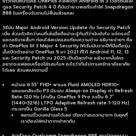
ข่าวก่อนหน้านี้คือ OnePlus จะอัพเดท Android ให้ 3 เวอร์ชั่นและ
ดูแล Security Patch 4 ปี ก็นับว่ายาวพอที่จะทำให้ Snapdragon
888 ในเครื่องรันเกมไม่ลื่นแล้วแหละ
วิธีนับ Major Android Version Update กับ Security Patch
เนี่ย ส่วนตัวคิดว่าคนที่เล่นมือถือน่าจะรู้กันดีว่านับยังไง แต่ตรงนี้
แอดอธิบายสั้นๆ ก่อนไล่สเปคและเทียบความต่าง อธิบายง่ายๆ คือ
ถ้า OnePlus ให้ 3 Major 4 Security ให้เริ่มนับจากปีที่มือถือรุ่น
นั้นเปิดตัวอย่าง OnePlus 9 มา 2021 ก็ได้ Android 11, 12, 13
และ Security Patch จน 2025 เป็นปีสุดท้าย แล้วจากนั้นใคร
อยากจะแฟลชเครื่องใส่รอมโมฯ อะไรว่ากันไปตามศรัทธาอัธยาศัย
ได้เลย ส่วนสเปคตามนี้
หน้าจอ 6.55” FHD+ พาเนล Fluid AMOLED HDR10+
ขอบเขตสีระดับ P3 มีระบบ Always-on Display ค่า Refresh
Rate 120 Hz (ถ้าเป็น OnePlus 9 Pro จะเป็น 6.7”
(1440×3216) LTPO Adaptive Refresh rate 1-120 Hz)
กระจกเป็น Gorilla Glass 5
สแกนนิ้วบนหน้าจอได้เลย เรียกว่าสะดวกมากๆ ในยุคที่
เราต้องใส่หน้ากากเข้าหากัน
ชิปเรือธง Qualcomm Snapdragon 888 สถาปัตยกรรม