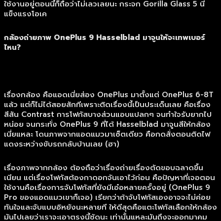
ใช้งานอยู่ตอนนี้ก็ถือว่าไม่เลวเลยนะ กระจก Gorilla Glass 5 นี่
แข็งแรงโอเค
กล้องถ่ายภาพ OnePlus 9 Hasselblad มาจูนให้จะเทพเบอร์
ไหน?
เรื่องกล้อง คือแอดเนี่ยส่อง OnePlus มาตั้งแต่ OnePlus 6-8T
แล้ว แต่ก็ไม่ได้สอยสักทีเพราะติดเรื่องนี้เป็นประเด็นเลย คือเรื่อง
สีสัน Contrast การโฟกัสบางส่วนแอบแปลกๆ จนทำใจรับยากไป
หน่อย จนกระทั่ง OnePlus 9 ที่ได้ Hasselblad มาจูนสีให้กล้อง
เนี่ยแหละ โดนภาพจากแอดแมวมาเซ็ตเดียว คือกดสั่งตอนติดไฟ
แดงระหว่างขับรถกลับบ้านเลย (ฮา)
เรื่องภาพจากกล้อง ต้องถือว่าเรื่องถ่ายเรื่องตัดขอบฉลาดขึ้น
เนียน แต่เรื่องโฟกัสต้องกาดอกจันเอาไว้ก่อน คือปัญหาที่เจอตอน
ใช้งานคือเรื่องการจับโฟกัสที่ยังมีเอ๋อหลายครั้งอยู่ (OnePlus 9
Pro ของแอดแมวเขาก็เจอ) เรียกว่าถ้าจับโฟกัสเองอาจจะไม่ค่อย
ทันใจและจับแบบอิหยังนะหลายที ให้ดีสุดคือแตะโฟกัสเลือกให้กล้อง
มันไปเลยว่าเราจะเอาตรงนี้ชัดนะ เท่านั้นแหละมันถึงจะออกมาคม