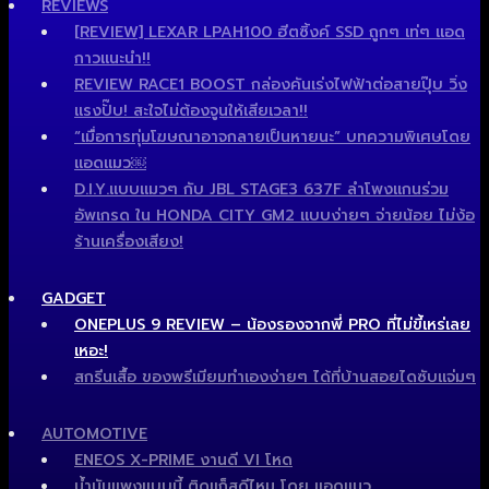
REVIEWS
[REVIEW] LEXAR LPAH100 ฮีตซิ้งค์ SSD ถูกๆ เท่ๆ แอด
กาวแนะนำ!!
REVIEW RACE1 BOOST กล่องคันเร่งไฟฟ้าต่อสายปุ๊บ วิ่ง
แรงปั๊บ! สะใจไม่ต้องจูนให้เสียเวลา!!
“เมื่อการทุ่มโฆษณาอาจกลายเป็นหายนะ” บทความพิเศษโดย
แอดแมว￼
D.I.Y.แบบแมวๆ กับ JBL STAGE3 637F ลำโพงแกนร่วม
อัพเกรด ใน HONDA CITY GM2 แบบง่ายๆ จ่ายน้อย ไม่ง้อ
ร้านเครื่องเสียง!
GADGET
ONEPLUS 9 REVIEW – น้องรองจากพี่ PRO ที่ไม่ขี้เหร่เลย
เหอะ!
สกรีนเสื้อ ของพรีเมียมทำเองง่ายๆ ได้ที่บ้านสอยไดซับแจ่มๆ
AUTOMOTIVE
ENEOS X-PRIME งานดี VI โหด
น้ำมันแพงแบบนี้ ติดแก็สดีไหม โดย แอดแมว