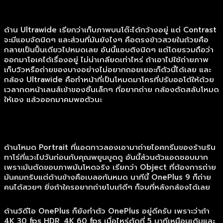
ด้าน Ultrawide เรียกว่าเก็บภาพบนโต๊ะได้กว้างอยู่ แต่ Contrast
จะมีแอบจัดนิดๆ และส่วนที่มันยังไงๆ คือตรงข้าวสวยในถ้วยคือ
กลายเป็นปื้นเดียวไปหมดเลย อันนี้แอบติงนิดๆ แต่โดยรวมถือว่า
ออกมาโอเคได้เรื่องอยู่ ไม่น่าเกลียดเท่าไหร่ ถ้าเอาไปใช้ถ่ายภาพ
เก็บวิวหรือถ่ายของบางอย่างไม่อยากถอยเยอะก็ตัวนี้ได้เลย และ
กล้อง Ultrawide คือทำหน้าที่เป็นโหมดมาโครที่ปรับออโต้ให้ด้วย
เวลากดหน้าเลนส์เข้าของชิ้นเล็กๆ ที่อยากถ่าย กล้องตัดสลับโหมด
ให้เอง แล้วออกมาคมพอตัวนะ
ด้านโหมด Portrait ที่แอดกาวลองเอามาถ่ายไอศกรีมของร้านริน
ทาโร่ที่แวะไปวันก่อนกับคุณพยูนบูดดู อันนี้ส่วนตัวแอดชอบมาก
เพราะมันตัดขอบภาพมันโหดจริง เรียกว่า Object ที่ต้องการถ่าย
มันคมกริบแต่ด้านข้างคือเบลอกันหมด นาทีนี้ OnePlus 9 ก็ถ่าย
คนได้สวยๆ ยิ่งถ้าใครอยากถ่ายโบเก้ดีๆ ก็จบที่หลังกล้องได้เลย
ด้านวิดีโอ OnePlus ก็ยังทำตัว OnePlus อยู่ดีครับ เพราะว่าถ้า
4K 30 fps HDR, 4K 60 fps เมื่อไหร่ตัดที่ 5 นาทีเหมือนเดิมและ