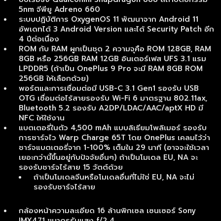
5nm จีพียู Adreno 660
ระบบปฏิบัติการ OxygenOS 11 พัฒนาจาก Android 11
อัพเดทได้ 3 Android Version และได้ Security Patch อีก
4 ปีต่อเนื่อง
ROM กับ RAM ผูกเป็นชุด 2 ความจุคือ ROM 128GB, RAM
8GB หรือ 256GB RAM 12GB อินเตอร์เฟส UFS 3.1 แรม
LPDDR5 (ถ้าเป็น OnePlus 9 Pro จะมี RAM 8GB ROM
256GB ให้เลือกด้วย)
พอร์ตและการเชื่อมต่อมี USB-C 3.1 Gen1 รองรับ USB
OTG เชื่อมต่อไร้สายรองรับ Wi-Fi 6 มาตรฐาน 802.11ax,
Bluetooth 5.2 รองรับ A2DP/LDAC/AAC/aptX HD มี
NFC ให้ใช้งาน
แบตเตอรี่ในตัว 4,500 mAh แบบลิเธียมโพลิเมอร์ รองรับ
การชาร์จไว Warp Charge 65T โดย OnePlus เคลมไว้ว่า
ชาร์จแบตเตอรี่จาก 1-100% เต็มใน 29 นาที (อาจจะใช้เวลา
เยอะกว่านี้ขึ้นอยู่กับปัจจัยอื่นๆ) ถ้าเป็นโมเดล EU, NA จะ
รองรับชาร์จไร้สาย 15 วัตต์ด้วย
ถ้าเป็นโมเดลจีนหรือโมเดลอื่นที่ไม่ใช่ EU, NA จะไม่
รองรับชาร์จไร้สาย
กล้องหน้าความละเอียด 16 ล้านพิกเซล เซนเซอร์ Sony
IMX471 ขนาดรูรับแสง f/2.4