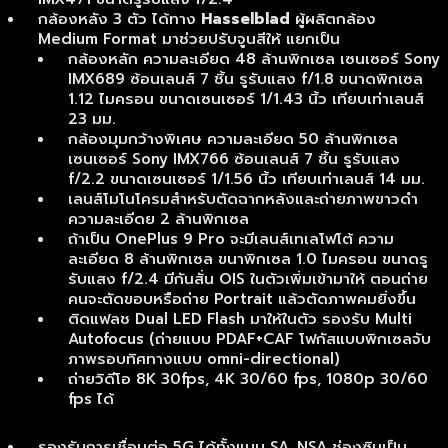
กล้องหลัง 3 ตัว ได้ทาง
Hasselblad
ผู้ผลิตกล้อง
Medium Format มาช่วยปรับจูนสีให้ แยกเป็น
กล้องหลัก ความละเอียด 48 ล้านพิกเซล เซนเซอร์ Sony
IMX689 ซ้อนเลนส์ 7 ชิ้น รูรับแสง f/1.8 ขนาดพิกเซล
1.12 ไมครอน ขนาดเซนเซอร์ 1/1.43 นิ้ว เทียบเท่าเลนส์
23 มม.
กล้องมุมกว้างพิเศษ ความละเอียด 50 ล้านพิกเซล
เซนเซอร์ Sony IMX766 ซ้อนเลนส์ 7 ชิ้น รูรับแสง
f/2.2 ขนาดเซนเซอร์ 1/1.56 นิ้ว เทียบเท่าเลนส์ 14 มม.
เลนส์โมโนโครมสำหรับตัดฉากหลังและถ่ายภาพขาวดำ
ความละเอีดย 2 ล้านพิกเซล
ถ้าเป็น OnePlus 9 Pro จะมีเลนส์เทเลโฟโต้ ความ
ละเอียด 8 ล้านพิกเซล ขนาพิกเซล 1.0 ไมครอน ขนาดรู
รับแสง f/2.4 มีกันสั่น OIS ในตัวเพิ่มเข้ามาให้ ตอนถ่าย
คนจะตัดขอบหรือถ่าย Portrait แล้วตัดภาพคมยิ่งขึ้น
ติดแฟลช Dual LED Flash มาให้ในตัว รองรับ Multi
Autofocus (ถ่ายแบบ PDAF+CAF โฟกัสแบบพิกเซลจับ
ภาพรอบทิศทางแบบ omni-directional)
ถ่ายวิดีโอ 8K 30fps, 4K 30/60 fps, 1080p 30/60
fps ได้
รองรับการเชื่อมต่อ 5G ได้ทั้งแบบ SA, NSA ช่องซิมเป็น