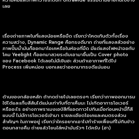
ความคมและภาพกว้างระดับที่ Ultrawide ธรรมดามีอายกันไปข้าง
เลย
เรื่องถ่ายภาพในที่แสงน้อยหรือมืด เรียกว่าโหดเกินตัวทั้งเรื่อง
ความสว่าง, Dynamic Range คือทรงดีมาก ถ่ายที่แสงสลัวอย่าง
ภาพปั๊มน้ำมันก็ออกมาโอเคหรือในห้องที่มืด มีแต่แสงไฟหน้าจอกับ
โคม Yeelight ก็ออกมาสวยระดับเอามาขึ้นเป็น Cover photo
ของ Facebook ได้เลยไม่มีเขินฮะ ส่วนถ้าเอาภาพที่ได้ไป
Process เพิ่มหน่อย บอกเลยว่าออกมาทรงดีแน่นอน
ด้านของกล้องหลัก ถ้ากดถ่ายไปเลยตรงๆ เรียกว่าภาพออกมารม
ใช้ได้และเก็บสีสันได้แม่นเท่ากับที่ตาเห็นนะ ไม่เกิดอาการโอเวอร์
หรืออะไร อย่างภาพราเมงเอบิสึที่แอดกาวไปกินเมื่อก่อนหน้านี้ก็สี
แบบนี้ ไม่มีการโอเวอร์เข้ามา รายละเอียดโอเคและคมตรงส่วน
สำคัญๆ ในภาพอยู่ เรียกว่าใครอยากเอาไปทำร้ายเพื่อนที่ไม่กินข้าว
ตอนกลางคืน ถ่ายแล้วโยนใส่หน้ามันรัวๆ ได้ครับ (ฮา)