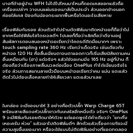
บางทีถ้าอยู่บ้าน WFH ไม่ได้ไปไหนมาไหนก็ถอดเคสออกแล้วถือ
เครื่องเปล่าๆ วางบนแผ่นรองเมาส์เป็นประจำ ส่วนออกข้างนอก
ค่อยใส่เคส ป้องกันน้องกระแทกพื้นหรือโดนอะไรเสียหาย
เรื่องฟิล์มกันรอย ส่วนตัวถ้าไปร้านตัดฟิล์มมาติดหน้าจอก็ถือว่าไม่
ยากหรือใช้ฟิล์มไฮโดรเจลดีๆ ไปเลยก็ถือว่าเลิศถือว่าดีงามอยู่
สัมผัสการตอบสนองหน้าจอเรียกว่าโคตรดีติดมือมากๆ เพราะ
touch sampling rate 360 Hz เรียกว่าเด็ดจริง เช่นเดียวกับ
หน้าจอ 120 Hz คือลื่นเนียนตาจนตาแอดกาวก็เริ่มเสียนิสัยตามคน
อื่นเหมือนกัน (ฮา) แต่จริงๆ แล้วใช้จอเกมมิ่ง 165 Hz อยู่ที่บ้าน ก็
ต้องถือว่าเรื่องภาพลื่นนวลต่อเนื่อง OnePlus ทำได้เนียนจริงไร
จริง ส่วนการสแกนลายนิ้วมือบนหน้าจอเรียกว่าคม แม่น แตะแล้ว
ติดไวไม่ต้องเล็งหลายท่าให้เสียเวลา แตะแล้วมาเลย
ในกล่อง จะมีของมาให้ 3 อย่างคือตัวปลั๊ก Warp Charge 65T
พร้อมสายสีแดงหัวปลั๊กขาวกับเคสใสอีกหนึ่งตัว จริงๆ OnePlus
9 จะมีฟิล์มกันรอยติดมาให้ด้วย แต่แอดพูดได้คำเดียวว่า “แกะทิ้ง
เหอะครับ ห่วย” แล้วเอาไปติดฟิล์มดีๆ สักตัวแล้วเรื่องการทัชจะมี
ความสุขขึ้นเยอะมาก หรือจะใช้แบบไม่ติดฟิล์มอย่างที่แอดทดลอง