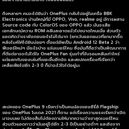
ถึงหลายๆ คนจะได้ยินว่า OnePlus กลับไปอยู่ในเครือ BBK
Electronics บ้านใหญ่ที่มี OPPO, Vivo, realme อยู่ มีการผสาน
Source code กับ ColorOS ของ OPPO แล้ว มันจะเสีย
เอกลักษณ์ความ ROM คลีนสะอาดแจ๋วไปขนาดไหนเนี่ย ส่วนตัว
แอดคิดว่าเรายังตอบอะไรไม่ได้มาก (ยกเว้นแอดแมวที่แกมากรี๊ด
หลังไมค์ให้ได้ยินบ่อยๆ ตั้งแต่อัพเป็น Android 12 Beta 2 ว่า
ฟีเจอร์ใหม่ๆ มีอะไรบ้าง แจ่มเบอร์ไหน ซึ่งมันก็ถือว่าเป็นพัฒนาการ
ที่ดีแต่อาจจะไม่ได้ใจ OnePlus Fan รุ่นเก๋าที่จับรอมคลีนเท่าไหร่
แต่แลกกับของเล่นที่เยอะขึ้นอีกนิด และสเปคเครื่องที่เรียกว่า
เหลือเฟือไปอีก 2-3 ปี ก็น่าจะไว้ใจได้อยู่นะ
Spec OnePlus 9 เครื่องนี้เทียบกับรุ่น Pro ต่างอะไรกันบ้าง
สเปคของ OnePlus 9 เรียกว่าเป็นคนน้องของซีรี่ส์ Flagship
ของ OnePlus โมเดล 2021 ก็ตาม แต่เรื่องความแรงเรียกว่าเปิด
มาจบเลย ไม่ต้องสืบไม่ต้องถามให้มากความว่าเขาสุดเบอร์ไหน
ส่วนตัวแอดกาวว่ามันอยู่ได้อีก 2-3 ปีเป็นอย่างต่ำๆ และอิงจาก