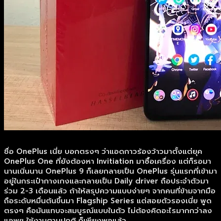
ชื่อ OnePlus เนี่ย บอกตรงๆ ว่าแอดกาวร้องว้าวมาตั้งแต่ยุค
OnePlus One ที่ยังต้องหา Invitiation มาซื้อเครื่อง แต่ก็รอมา
นานเนิ่นนาน OnePlus 9 ก็เลยกลายเป็น OnePlus รุ่นแรกที่เข้ามา
อยู่ในกระเป๋ากางเกงและกลายเป็น Daily driver ถือประจำตัวมา
ร่วม 2-3 เดือนแล้ว ถ้าให้สรุปความแบบง่ายๆ จากคนที่ข้ามจากมือ
ถือระดับหมื่นต้นขึ้นมา Flagship Series แต่สอยตัวรองเนี่ย พูด
ตรงๆ คือมันแทบจะสมบูรณ์แบบในตัว ไม่ต้องคิดอะไรมากกว่าลง
แอพฯ ใช้งานตามปกติ ก็เพียงพอแล้ว