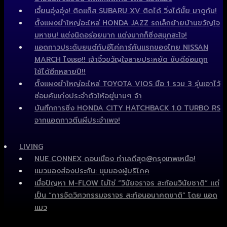
เจี๋ยนอุ๋งอุ๋ง! ติดแก็ส SUBARU XV ติดได้ วิ่งได้มั้ย มาดูกัน!
ตั้งแผงยำใหญ่อะไหล่ HONDA JAZZ รถเล็กย้ายบ้านขวัญใจ
มหาชน! แต่งนิดอร่อยมาก แต่งมากก็ซิ่งสนุกสะใจ!
แอดกาวประดับยนต์กับอีโค่คาร์คันแรกของไทย NISSAN
MARCH ไงเธอ!! เจ้าจิ๋วขวัญใจสายประหยัด ขับดีซ่อมถูก
ใช้ได้อีกหลายปี!!
ตั้งแผงยำใหญ่อะไหล่ TOYOTA VIOS มือ 1 รวม 3 รุ่นเอาไว้
ซ่อมคันเก่งประจำตัวให้อยู่นานๆ จ้า
บันทึกการซิ่ง HONDA CITY HATCHBACK 1.0 TURBO RS
จากแอดกาวตีนผีประจำเพจ!
LIVING
NUE CONNEX ดอนเมือง ทำเลดีสุด@กรุงเทพเหนือ!
แมวมองส่องประกัน: มุมมองผู้บริโภค
เมื่อปัญหา M-FLOW ไม่ใช่ “วินัยจราจร สะท้อนวินัยชาติ” แต่
เป็น “การจัดวิศวกรรมจราจร สะท้อนอนาคตชาติ” โดย แอด
แมว