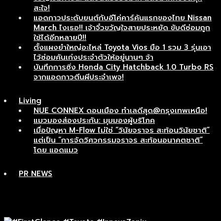
สะใจ!
แอดกาวประดับยนต์กับอีโค่คาร์คันแรกของไทย Nissan
March ไงเธอ!! เจ้าจิ๋วขวัญใจสายประหยัด ขับดีซ่อมถูก
ใช้ได้อีกหลายปี!!
ตั้งแผงยำใหญ่อะไหล่ Toyota Vios มือ 1 รวม 3 รุ่นเอา
ไว้ซ่อมคันเก่งประจำตัวให้อยู่นานๆ จ้า
บันทึกการซิ่ง Honda City Hatchback 1.0 Turbo RS
จากแอดกาวตีนผีประจำเพจ!
Living
NUE CONNEX ดอนเมือง ทำเลดีสุด@กรุงเทพเหนือ!
แมวมองส่องประกัน: มุมมองผู้บริโภค
เมื่อปัญหา M-Flow ไม่ใช่ “วินัยจราจร สะท้อนวินัยชาติ”
แต่เป็น “การจัดวิศวกรรมจราจร สะท้อนอนาคตชาติ”
โดย แอดแมว
PR NEWS