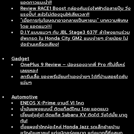
แอดกาวแนะนำ!!
Review RACE1 Boost กล่องคันเร่งไฟฟ้าต่อสายปุ๊บ วิ่ง
แรงปั๊บ! สะใจไม่ต้องจูนให้เสียเวลา!!
“เมื่อการทุ่มโฆษณาอาจกลายเป็นหายนะ” บทความพิเศษ
โดย แอดแมว￼
D.I.Y.แบบแมวๆ กับ JBL Stage3 637F ลำโพงแกนร่วม
อัพเกรด ใน Honda City GM2 แบบง่ายๆ จ่ายน้อย ไม่
ง้อร้านเครื่องเสียง!
Gadget
OnePlus 9 Review – น้องรองจากพี่ Pro ที่ไม่ขี้เหร่
เลยเหอะ!
สกรีนเสื้อ ของพรีเมียมทำเองง่ายๆ ได้ที่บ้านสอยไดซับ
แจ่มๆ
Automotive
ENEOS X-Prime งานดี VI โหด
น้ำมันแพงแบบนี้ ติดแก็สดีไหม โดย แอดแมว
เจี๋ยนอุ๋งอุ๋ง! ติดแก็ส Subaru XV ติดได้ วิ่งได้มั้ย มาดู
กัน!
ตั้งแผงยำใหญ่อะไหล่ Honda Jazz รถเล็กย้ายบ้าน
ขวัญใจมหาชน! แต่งนิดอร่อยมาก แต่งมากก็ซิ่งสนุก