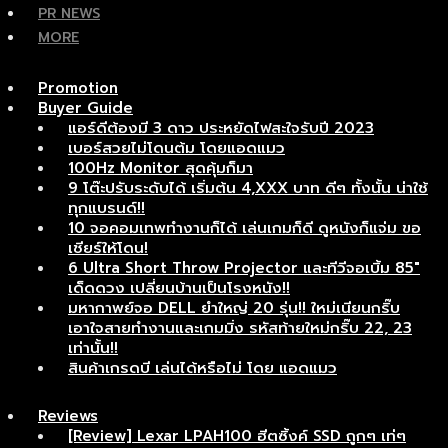
PR NEWS
MORE
Promotion
Buyer Guide
แอร์ดีต้องมี 3 ดาว ประหยัดไฟสะใจรับปี 2023
เบอร์สวยไม่โดนต้ม โดยแอดแมว
100Hz Monitor สุดคุ้มก็มา
9 โต๊ะปรับระดับได้ เริ่มต้น 4,XXX บาท ดีๆ ทั้งนั้น น่าใช้
ทุกแบรนด์!!
10 จอคอมเทพทำงานก็ได้ เล่นเกมก็ดี ดูหนังก็แจ่ม ขอ
เชียร์ให้โดน!
6 Ultra Short Throw Projector และทีวีจอเบิ้ม 85″
เด็ดดวง เปลี่ยนบ้านเป็นโรงหนัง!!
มหากาพย์จอ DELL ยำใหญ่ 20 รุ่น!! ใหม่เนียนกริ๊บ
เอาใจสายทำงานและเกมมิ่ง รหัสท้ายใหม่กริ๊บ 22, 23
เท่านั้น!!
สินค้าเกรดบี เล่นได้หรือไม่ โดย แอดแมว
Reviews
[Review] Lexar LPAH100 ฮีตซิ้งค์ SSD ถูกๆ เท่ๆ