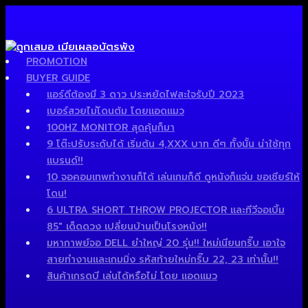
PROMOTION
BUYER GUIDE
แอร์ดีต้องมี 3 ดาว ประหยัดไฟสะใจรับปี 2023
เบอร์สวยไม่โดนต้ม โดยแอดแมว
100HZ MONITOR สุดคุ้มก็มา
9 โต๊ะปรับระดับได้ เริ่มต้น 4,XXX บาท ดีๆ ทั้งนั้น น่าใช้ทุก
แบรนด์!!
10 จอคอมเทพทำงานก็ได้ เล่นเกมก็ดี ดูหนังก็แจ่ม ขอเชียร์ให้
โดน!
6 ULTRA SHORT THROW PROJECTOR และทีวีจอเบิ้ม
85″ เด็ดดวง เปลี่ยนบ้านเป็นโรงหนัง!!
มหากาพย์จอ DELL ยำใหญ่ 20 รุ่น!! ใหม่เนียนกริ๊บ เอาใจ
สายทำงานและเกมมิ่ง รหัสท้ายใหม่กริ๊บ 22, 23 เท่านั้น!!
สินค้าเกรดบี เล่นได้หรือไม่ โดย แอดแมว