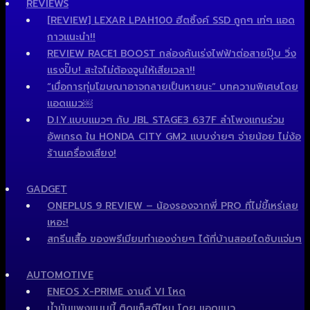
REVIEWS
[REVIEW] LEXAR LPAH100 ฮีตซิ้งค์ SSD ถูกๆ เท่ๆ แอด
กาวแนะนำ!!
REVIEW RACE1 BOOST กล่องคันเร่งไฟฟ้าต่อสายปุ๊บ วิ่ง
แรงปั๊บ! สะใจไม่ต้องจูนให้เสียเวลา!!
“เมื่อการทุ่มโฆษณาอาจกลายเป็นหายนะ” บทความพิเศษโดย
แอดแมว￼
D.I.Y.แบบแมวๆ กับ JBL STAGE3 637F ลำโพงแกนร่วม
อัพเกรด ใน HONDA CITY GM2 แบบง่ายๆ จ่ายน้อย ไม่ง้อ
ร้านเครื่องเสียง!
GADGET
ONEPLUS 9 REVIEW – น้องรองจากพี่ PRO ที่ไม่ขี้เหร่เลย
เหอะ!
สกรีนเสื้อ ของพรีเมียมทำเองง่ายๆ ได้ที่บ้านสอยไดซับแจ่มๆ
AUTOMOTIVE
ENEOS X-PRIME งานดี VI โหด
น้ำมันแพงแบบนี้ ติดแก็สดีไหม โดย แอดแมว