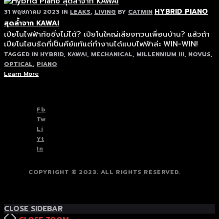
HYBRID PIANO
31 พฤษภาคม 2023
IN
LEAKS
,
LIVING
BY
CATMIN
สุดล้ำจาก KAWAI
เปียโนไฟฟ้าทัชชิ่งไม่ได้? เปียโนใหญ่เสียงกวนเพื่อนบ้าน? แล้วถ้า
เปียโนไฮบริดที่เป็นคีย์แท้แต่ทำงานได้แบบไฟฟ้าล่ะ WIN-WIN!
TAGGED IN
HYBRID
,
KAWAI
,
MECHANICAL
,
MILLENNIUM III
,
NOVUS
,
OPTICAL
,
PIANO
Learn More
TOP
BACK TO
Fb
Tw
Li
Yt
In
COPYRIGHT © 2023. ALL RIGHTS RESERVED.
TOP
BACK TO
CLOSE SIDEBAR