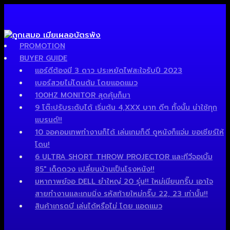
PROMOTION
BUYER GUIDE
แอร์ดีต้องมี 3 ดาว ประหยัดไฟสะใจรับปี 2023
เบอร์สวยไม่โดนต้ม โดยแอดแมว
100HZ MONITOR สุดคุ้มก็มา
9 โต๊ะปรับระดับได้ เริ่มต้น 4,XXX บาท ดีๆ ทั้งนั้น น่าใช้ทุก
แบรนด์!!
10 จอคอมเทพทำงานก็ได้ เล่นเกมก็ดี ดูหนังก็แจ่ม ขอเชียร์ให้
โดน!
6 ULTRA SHORT THROW PROJECTOR และทีวีจอเบิ้ม
85″ เด็ดดวง เปลี่ยนบ้านเป็นโรงหนัง!!
มหากาพย์จอ DELL ยำใหญ่ 20 รุ่น!! ใหม่เนียนกริ๊บ เอาใจ
สายทำงานและเกมมิ่ง รหัสท้ายใหม่กริ๊บ 22, 23 เท่านั้น!!
สินค้าเกรดบี เล่นได้หรือไม่ โดย แอดแมว