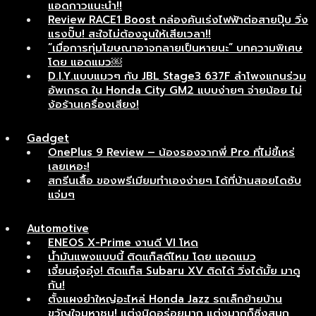
แอดกาวแนะนำ!!
Review RACE1 Boost กล่องคันเร่งไฟฟ้าต่อสายปุ๊บ วิ่ง
แรงปั๊บ! สะใจไม่ต้องจูนให้เสียเวลา!!
“เมื่อการทุ่มโฆษณาอาจกลายเป็นหายนะ” บทความพิเศษ
โดย แอดแมว￼
D.I.Y.แบบแมวๆ กับ JBL Stage3 637F ลำโพงแกนร่วม
อัพเกรด ใน Honda City GM2 แบบง่ายๆ จ่ายน้อย ไม่
ง้อร้านเครื่องเสียง!
Gadget
OnePlus 9 Review – น้องรองจากพี่ Pro ที่ไม่ขี้เหร่
เลยเหอะ!
สกรีนเสื้อ ของพรีเมียมทำเองง่ายๆ ได้ที่บ้านสอยไดซับ
แจ่มๆ
Automotive
ENEOS X-Prime งานดี VI โหด
น้ำมันแพงแบบนี้ ติดแก็สดีไหม โดย แอดแมว
เจี๋ยนอุ๋งอุ๋ง! ติดแก็ส Subaru XV ติดได้ วิ่งได้มั้ย มาดู
กัน!
ตั้งแผงยำใหญ่อะไหล่ Honda Jazz รถเล็กย้ายบ้าน
ขวัญใจมหาชน! แต่งนิดอร่อยมาก แต่งมากก็ซิ่งสนุก