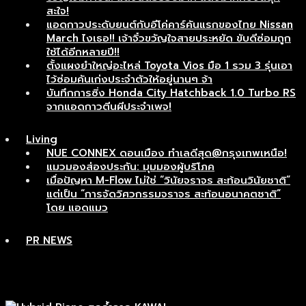
สะใจ!
แอดกาวประดับยนต์กับอีโค่คาร์คันแรกของไทย Nissan
March ไงเธอ!! เจ้าจิ๋วขวัญใจสายประหยัด ขับดีซ่อมถูก
ใช้ได้อีกหลายปี!!
ตั้งแผงยำใหญ่อะไหล่ Toyota Vios มือ 1 รวม 3 รุ่นเอา
ไว้ซ่อมคันเก่งประจำตัวให้อยู่นานๆ จ้า
บันทึกการซิ่ง Honda City Hatchback 1.0 Turbo RS
จากแอดกาวตีนผีประจำเพจ!
Living
NUE CONNEX ดอนเมือง ทำเลดีสุด@กรุงเทพเหนือ!
แมวมองส่องประกัน: มุมมองผู้บริโภค
เมื่อปัญหา M-Flow ไม่ใช่ “วินัยจราจร สะท้อนวินัยชาติ”
แต่เป็น “การจัดวิศวกรรมจราจร สะท้อนอนาคตชาติ”
โดย แอดแมว
PR NEWS