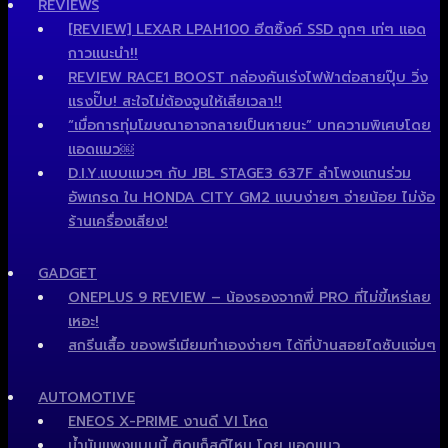
REVIEWS
[REVIEW] LEXAR LPAH100 ฮีตซิ้งค์ SSD ถูกๆ เท่ๆ แอด
กาวแนะนำ!!
REVIEW RACE1 BOOST กล่องคันเร่งไฟฟ้าต่อสายปุ๊บ วิ่ง
แรงปั๊บ! สะใจไม่ต้องจูนให้เสียเวลา!!
“เมื่อการทุ่มโฆษณาอาจกลายเป็นหายนะ” บทความพิเศษโดย
แอดแมว￼
D.I.Y.แบบแมวๆ กับ JBL STAGE3 637F ลำโพงแกนร่วม
อัพเกรด ใน HONDA CITY GM2 แบบง่ายๆ จ่ายน้อย ไม่ง้อ
ร้านเครื่องเสียง!
GADGET
ONEPLUS 9 REVIEW – น้องรองจากพี่ PRO ที่ไม่ขี้เหร่เลย
เหอะ!
สกรีนเสื้อ ของพรีเมียมทำเองง่ายๆ ได้ที่บ้านสอยไดซับแจ่มๆ
AUTOMOTIVE
ENEOS X-PRIME งานดี VI โหด
น้ำมันแพงแบบนี้ ติดแก็สดีไหม โดย แอดแมว