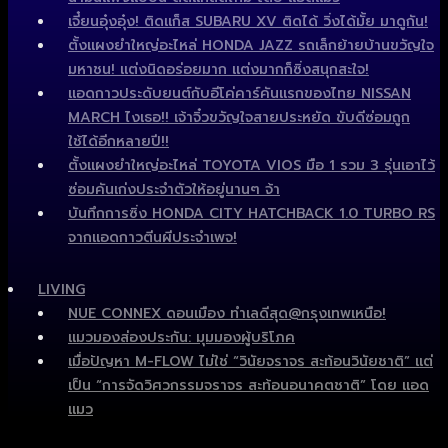
เจี๋ยนอุ๋งอุ๋ง! ติดแก็ส SUBARU XV ติดได้ วิ่งได้มั้ย มาดูกัน!
ตั้งแผงยำใหญ่อะไหล่ HONDA JAZZ รถเล็กย้ายบ้านขวัญใจ
มหาชน! แต่งนิดอร่อยมาก แต่งมากก็ซิ่งสนุกสะใจ!
แอดกาวประดับยนต์กับอีโค่คาร์คันแรกของไทย NISSAN
MARCH ไงเธอ!! เจ้าจิ๋วขวัญใจสายประหยัด ขับดีซ่อมถูก
ใช้ได้อีกหลายปี!!
ตั้งแผงยำใหญ่อะไหล่ TOYOTA VIOS มือ 1 รวม 3 รุ่นเอาไว้
ซ่อมคันเก่งประจำตัวให้อยู่นานๆ จ้า
บันทึกการซิ่ง HONDA CITY HATCHBACK 1.0 TURBO RS
จากแอดกาวตีนผีประจำเพจ!
LIVING
NUE CONNEX ดอนเมือง ทำเลดีสุด@กรุงเทพเหนือ!
แมวมองส่องประกัน: มุมมองผู้บริโภค
เมื่อปัญหา M-FLOW ไม่ใช่ “วินัยจราจร สะท้อนวินัยชาติ” แต่
เป็น “การจัดวิศวกรรมจราจร สะท้อนอนาคตชาติ” โดย แอด
แมว