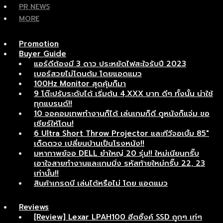
PR NEWS
MORE
Promotion
Buyer Guide
แอร์ดีต้องมี 3 ดาว ประหยัดไฟสะใจรับปี 2023
เบอร์สวยไม่โดนต้ม โดยแอดแมว
100Hz Monitor สุดคุ้มก็มา
9 โต๊ะปรับระดับได้ เริ่มต้น 4,XXX บาท ดีๆ ทั้งนั้น น่าใช้
ทุกแบรนด์!!
10 จอคอมเทพทำงานก็ได้ เล่นเกมก็ดี ดูหนังก็แจ่ม ขอ
เชียร์ให้โดน!
6 Ultra Short Throw Projector และทีวีจอเบิ้ม 85″
เด็ดดวง เปลี่ยนบ้านเป็นโรงหนัง!!
มหากาพย์จอ DELL ยำใหญ่ 20 รุ่น!! ใหม่เนียนกริ๊บ
เอาใจสายทำงานและเกมมิ่ง รหัสท้ายใหม่กริ๊บ 22, 23
เท่านั้น!!
สินค้าเกรดบี เล่นได้หรือไม่ โดย แอดแมว
Reviews
[Review] Lexar LPAH100 ฮีตซิ้งค์ SSD ถูกๆ เท่ๆ