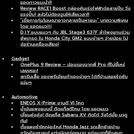
แอดกาวแนะนำ!!
Review RACE1 Boost กล่องคันเร่งไฟฟ้าต่อสายปุ๊บ วิ่ง
แรงปั๊บ! สะใจไม่ต้องจูนให้เสียเวลา!!
“เมื่อการทุ่มโฆษณาอาจกลายเป็นหายนะ” บทความพิเศษ
โดย แอดแมว￼
D.I.Y.แบบแมวๆ กับ JBL Stage3 637F ลำโพงแกนร่วม
อัพเกรด ใน Honda City GM2 แบบง่ายๆ จ่ายน้อย ไม่
ง้อร้านเครื่องเสียง!
Gadget
OnePlus 9 Review – น้องรองจากพี่ Pro ที่ไม่ขี้เหร่
เลยเหอะ!
สกรีนเสื้อ ของพรีเมียมทำเองง่ายๆ ได้ที่บ้านสอยไดซับ
แจ่มๆ
Automotive
ENEOS X-Prime งานดี VI โหด
น้ำมันแพงแบบนี้ ติดแก็สดีไหม โดย แอดแมว
เจี๋ยนอุ๋งอุ๋ง! ติดแก็ส Subaru XV ติดได้ วิ่งได้มั้ย มาดู
กัน!
ตั้งแผงยำใหญ่อะไหล่ Honda Jazz รถเล็กย้ายบ้าน
ขวัญใจมหาชน! แต่งนิดอร่อยมาก แต่งมากก็ซิ่งสนุก