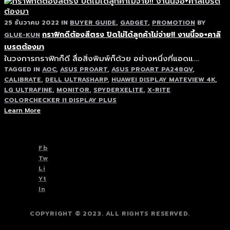
25 ธันวาคม 2022
IN
BUYER GUIDE
,
GADGET
,
PROMOTION
BY
กราฟิกดีต้องสีตรง ปิดไม่ได้ลูกค้าไม่จ่าย!! งานนี้จอ+คาลิ
GLUE-KUN
เบรตต้องมา
ในวงการกราฟิกก็ดี สื่อสิ่งพิมพ์ก็ด้วย อย่างหนึ่งที่แอดแ...
TAGGED IN
AOC
,
ASUS PROART
,
ASUS PROART PA248QV
,
CALIBRATE
,
DELL ULTRASHARP
,
HUAWEI DISPLAY MATEVIEW 4K
,
LG ULTRAFINE
,
MONITOR
,
SPYDERXELITE
,
X-RITE
COLORCHECKER I1 DISPLAY PLUS
Learn More
TOP
BACK TO
Fb
Tw
Li
Yt
In
COPYRIGHT © 2023. ALL RIGHTS RESERVED.