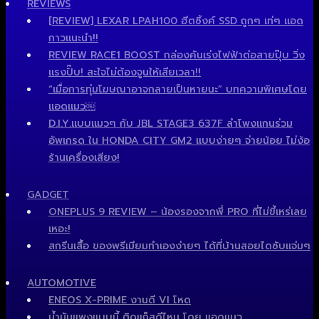
REVIEWS
[REVIEW] LEXAR LPAH100 ฮีตซิ้งค์ SSD ถูกๆ เท่ๆ แอด
กาวแนะนำ!!
REVIEW RACE1 BOOST กล่องคันเร่งไฟฟ้าต่อสายปุ๊บ วิ่ง
แรงปั๊บ! สะใจไม่ต้องจูนให้เสียเวลา!!
“เมื่อการทุ่มโฆษณาอาจกลายเป็นหายนะ” บทความพิเศษโดย
แอดแมว￼
D.I.Y.แบบแมวๆ กับ JBL STAGE3 637F ลำโพงแกนร่วม
อัพเกรด ใน HONDA CITY GM2 แบบง่ายๆ จ่ายน้อย ไม่ง้อ
ร้านเครื่องเสียง!
GADGET
ONEPLUS 9 REVIEW – น้องรองจากพี่ PRO ที่ไม่ขี้เหร่เลย
เหอะ!
สกรีนเสื้อ ของพรีเมียมทำเองง่ายๆ ได้ที่บ้านสอยไดซับแจ่มๆ
AUTOMOTIVE
ENEOS X-PRIME งานดี VI โหด
น้ำมันแพงแบบนี้ ติดแก็สดีไหม โดย แอดแมว