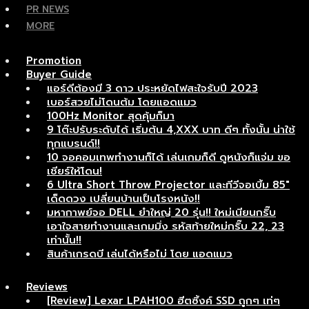
PR NEWS
MORE
Promotion
Buyer Guide
แอร์ดีต้องมี 3 ดาว ประหยัดไฟสะใจรับปี 2023
เบอร์สวยไม่โดนต้ม โดยแอดแมว
100Hz Monitor สุดคุ้มก็มา
9 โต๊ะปรับระดับได้ เริ่มต้น 4,XXX บาท ดีๆ ทั้งนั้น น่าใช้
ทุกแบรนด์!!
10 จอคอมเทพทำงานก็ได้ เล่นเกมก็ดี ดูหนังก็แจ่ม ขอ
เชียร์ให้โดน!
6 Ultra Short Throw Projector และทีวีจอเบิ้ม 85″
เด็ดดวง เปลี่ยนบ้านเป็นโรงหนัง!!
มหากาพย์จอ DELL ยำใหญ่ 20 รุ่น!! ใหม่เนียนกริ๊บ
เอาใจสายทำงานและเกมมิ่ง รหัสท้ายใหม่กริ๊บ 22, 23
เท่านั้น!!
สินค้าเกรดบี เล่นได้หรือไม่ โดย แอดแมว
Reviews
[Review] Lexar LPAH100 ฮีตซิ้งค์ SSD ถูกๆ เท่ๆ