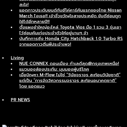
สะใจ!
แอดกาวประดับยนต์กับอีโค่คาร์คันแรกของไทย Nissan
March ไงเธอ!! เจ้าจิ๋วขวัญใจสายประหยัด ขับดีซ่อมถูก
ใช้ได้อีกหลายปี!!
ตั้งแผงยำใหญ่อะไหล่ Toyota Vios มือ 1 รวม 3 รุ่นเอา
ไว้ซ่อมคันเก่งประจำตัวให้อยู่นานๆ จ้า
บันทึกการซิ่ง Honda City Hatchback 1.0 Turbo RS
จากแอดกาวตีนผีประจำเพจ!
Living
NUE CONNEX ดอนเมือง ทำเลดีสุด@กรุงเทพเหนือ!
แมวมองส่องประกัน: มุมมองผู้บริโภค
เมื่อปัญหา M-Flow ไม่ใช่ “วินัยจราจร สะท้อนวินัยชาติ”
แต่เป็น “การจัดวิศวกรรมจราจร สะท้อนอนาคตชาติ”
โดย แอดแมว
PR NEWS