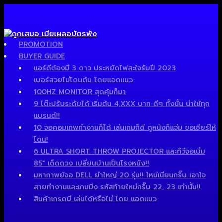
PROMOTION
BUYER GUIDE
แอร์ดีต้องมี 3 ดาว ประหยัดไฟสะใจรับปี 2023
เบอร์สวยไม่โดนต้ม โดยแอดแมว
100HZ MONITOR สุดคุ้มก็มา
9 โต๊ะปรับระดับได้ เริ่มต้น 4,XXX บาท ดีๆ ทั้งนั้น น่าใช้ทุก
แบรนด์!!
10 จอคอมเทพทำงานก็ได้ เล่นเกมก็ดี ดูหนังก็แจ่ม ขอเชียร์ให้
โดน!
6 ULTRA SHORT THROW PROJECTOR และทีวีจอเบิ้ม
85″ เด็ดดวง เปลี่ยนบ้านเป็นโรงหนัง!!
มหากาพย์จอ DELL ยำใหญ่ 20 รุ่น!! ใหม่เนียนกริ๊บ เอาใจ
สายทำงานและเกมมิ่ง รหัสท้ายใหม่กริ๊บ 22, 23 เท่านั้น!!
สินค้าเกรดบี เล่นได้หรือไม่ โดย แอดแมว