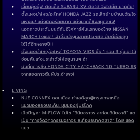
เจี๋ยนอุ๋งอุ๋ง! ติดแก็ส SUBARU XV ติดได้ วิ่งได้มั้ย มาดูกัน!
ตั้งแผงยำใหญ่อะไหล่ HONDA JAZZ รถเล็กย้ายบ้านขวัญใจ
มหาชน! แต่งนิดอร่อยมาก แต่งมากก็ซิ่งสนุกสะใจ!
แอดกาวประดับยนต์กับอีโค่คาร์คันแรกของไทย NISSAN
MARCH ไงเธอ!! เจ้าจิ๋วขวัญใจสายประหยัด ขับดีซ่อมถูก
ใช้ได้อีกหลายปี!!
ตั้งแผงยำใหญ่อะไหล่ TOYOTA VIOS มือ 1 รวม 3 รุ่นเอาไว้
ซ่อมคันเก่งประจำตัวให้อยู่นานๆ จ้า
บันทึกการซิ่ง HONDA CITY HATCHBACK 1.0 TURBO RS
จากแอดกาวตีนผีประจำเพจ!
LIVING
NUE CONNEX ดอนเมือง ทำเลดีสุด@กรุงเทพเหนือ!
แมวมองส่องประกัน: มุมมองผู้บริโภค
เมื่อปัญหา M-FLOW ไม่ใช่ “วินัยจราจร สะท้อนวินัยชาติ” แต่
เป็น “การจัดวิศวกรรมจราจร สะท้อนอนาคตชาติ” โดย แอด
แมว