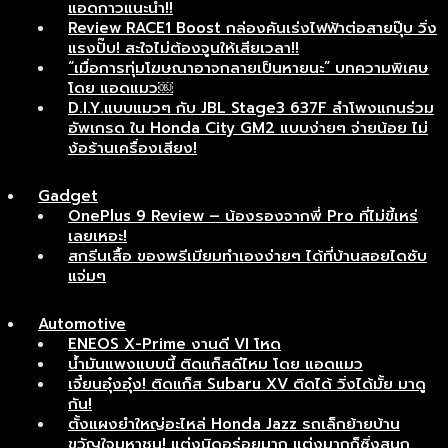
แอดกาวแนะนำ!!
Review RACE1 Boost กล่องคันเร่งไฟฟ้าต่อสายปุ๊บ วิ่ง
แรงปั๊บ! สะใจไม่ต้องจูนให้เสียเวลา!!
“เมื่อการทุ่มโฆษณาอาจกลายเป็นหายนะ” บทความพิเศษ
โดย แอดแมว￼
D.I.Y.แบบแมวๆ กับ JBL Stage3 637F ลำโพงแกนร่วม
อัพเกรด ใน Honda City GM2 แบบง่ายๆ จ่ายน้อย ไม่
ง้อร้านเครื่องเสียง!
Gadget
OnePlus 9 Review – น้องรองจากพี่ Pro ที่ไม่ขี้เหร่
เลยเหอะ!
สกรีนเสื้อ ของพรีเมียมทำเองง่ายๆ ได้ที่บ้านสอยไดซับ
แจ่มๆ
Automotive
ENEOS X-Prime งานดี VI โหด
น้ำมันแพงแบบนี้ ติดแก็สดีไหม โดย แอดแมว
เจี๋ยนอุ๋งอุ๋ง! ติดแก็ส Subaru XV ติดได้ วิ่งได้มั้ย มาดู
กัน!
ตั้งแผงยำใหญ่อะไหล่ Honda Jazz รถเล็กย้ายบ้าน
ขวัญใจมหาชน! แต่งนิดอร่อยมาก แต่งมากก็ซิ่งสนุก