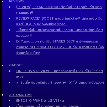
REVIEWS
[REVIEW] LEXAR LPAH100 ฮีตซิ้งค์ SSD ถูกๆ เท่ๆ แอด
กาวแนะนำ!!
REVIEW RACE1 BOOST กล่องคันเร่งไฟฟ้าต่อสายปุ๊บ วิ่ง
แรงปั๊บ! สะใจไม่ต้องจูนให้เสียเวลา!!
“เมื่อการทุ่มโฆษณาอาจกลายเป็นหายนะ” บทความพิเศษโดย
แอดแมว￼
D.I.Y.แบบแมวๆ กับ JBL STAGE3 637F ลำโพงแกนร่วม
อัพเกรด ใน HONDA CITY GM2 แบบง่ายๆ จ่ายน้อย ไม่ง้อ
ร้านเครื่องเสียง!
GADGET
ONEPLUS 9 REVIEW – น้องรองจากพี่ PRO ที่ไม่ขี้เหร่เลย
เหอะ!
สกรีนเสื้อ ของพรีเมียมทำเองง่ายๆ ได้ที่บ้านสอยไดซับแจ่มๆ
AUTOMOTIVE
ENEOS X-PRIME งานดี VI โหด
น้ำมันแพงแบบนี้ ติดแก็สดีไหม โดย แอดแมว