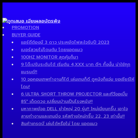
PROMOTION
BUYER GUIDE
แอร์ดีต้องมี 3 ดาว ประหยัดไฟสะใจรับปี 2023
เบอร์สวยไม่โดนต้ม โดยแอดแมว
100HZ MONITOR สุดคุ้มก็มา
9 โต๊ะปรับระดับได้ เริ่มต้น 4,XXX บาท ดีๆ ทั้งนั้น น่าใช้ทุก
แบรนด์!!
10 จอคอมเทพทำงานก็ได้ เล่นเกมก็ดี ดูหนังก็แจ่ม ขอเชียร์ให้
โดน!
6 ULTRA SHORT THROW PROJECTOR และทีวีจอเบิ้ม
85″ เด็ดดวง เปลี่ยนบ้านเป็นโรงหนัง!!
มหากาพย์จอ DELL ยำใหญ่ 20 รุ่น!! ใหม่เนียนกริ๊บ เอาใจ
สายทำงานและเกมมิ่ง รหัสท้ายใหม่กริ๊บ 22, 23 เท่านั้น!!
สินค้าเกรดบี เล่นได้หรือไม่ โดย แอดแมว