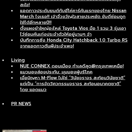
สะใจ!
แอดกาวประดับยนต์กับอีโค่คาร์คันแรกของไทย Nissan
March ไงเธอ!! เจ้าจิ๋วขวัญใจสายประหยัด ขับดีซ่อมถูก
ใช้ได้อีกหลายปี!!
ตั้งแผงยำใหญ่อะไหล่ Toyota Vios มือ 1 รวม 3 รุ่นเอา
ไว้ซ่อมคันเก่งประจำตัวให้อยู่นานๆ จ้า
บันทึกการซิ่ง Honda City Hatchback 1.0 Turbo RS
จากแอดกาวตีนผีประจำเพจ!
Living
NUE CONNEX ดอนเมือง ทำเลดีสุด@กรุงเทพเหนือ!
แมวมองส่องประกัน: มุมมองผู้บริโภค
เมื่อปัญหา M-Flow ไม่ใช่ “วินัยจราจร สะท้อนวินัยชาติ”
แต่เป็น “การจัดวิศวกรรมจราจร สะท้อนอนาคตชาติ”
โดย แอดแมว
PR NEWS