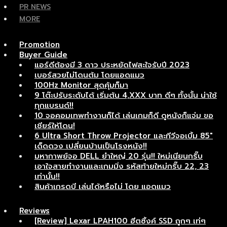
PR NEWS
MORE
Promotion
Buyer Guide
แอร์ดีต้องมี 3 ดาว ประหยัดไฟสะใจรับปี 2023
เบอร์สวยไม่โดนต้ม โดยแอดแมว
100Hz Monitor สุดคุ้มก็มา
9 โต๊ะปรับระดับได้ เริ่มต้น 4,XXX บาท ดีๆ ทั้งนั้น น่าใช้
ทุกแบรนด์!!
10 จอคอมเทพทำงานก็ได้ เล่นเกมก็ดี ดูหนังก็แจ่ม ขอ
เชียร์ให้โดน!
6 Ultra Short Throw Projector และทีวีจอเบิ้ม 85″
เด็ดดวง เปลี่ยนบ้านเป็นโรงหนัง!!
มหากาพย์จอ DELL ยำใหญ่ 20 รุ่น!! ใหม่เนียนกริ๊บ
เอาใจสายทำงานและเกมมิ่ง รหัสท้ายใหม่กริ๊บ 22, 23
เท่านั้น!!
สินค้าเกรดบี เล่นได้หรือไม่ โดย แอดแมว
Reviews
[Review] Lexar LPAH100 ฮีตซิ้งค์ SSD ถูกๆ เท่ๆ