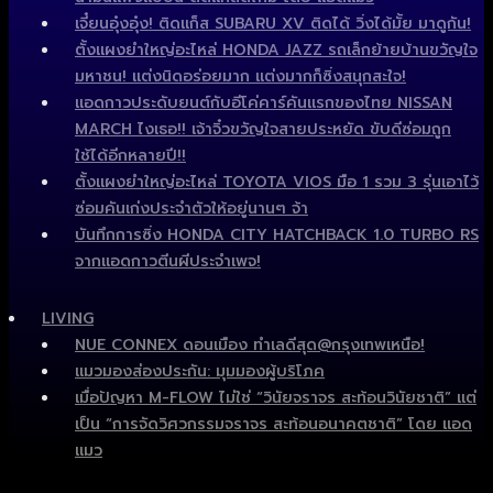
เจี๋ยนอุ๋งอุ๋ง! ติดแก็ส SUBARU XV ติดได้ วิ่งได้มั้ย มาดูกัน!
ตั้งแผงยำใหญ่อะไหล่ HONDA JAZZ รถเล็กย้ายบ้านขวัญใจ
มหาชน! แต่งนิดอร่อยมาก แต่งมากก็ซิ่งสนุกสะใจ!
แอดกาวประดับยนต์กับอีโค่คาร์คันแรกของไทย NISSAN
MARCH ไงเธอ!! เจ้าจิ๋วขวัญใจสายประหยัด ขับดีซ่อมถูก
ใช้ได้อีกหลายปี!!
ตั้งแผงยำใหญ่อะไหล่ TOYOTA VIOS มือ 1 รวม 3 รุ่นเอาไว้
ซ่อมคันเก่งประจำตัวให้อยู่นานๆ จ้า
บันทึกการซิ่ง HONDA CITY HATCHBACK 1.0 TURBO RS
จากแอดกาวตีนผีประจำเพจ!
LIVING
NUE CONNEX ดอนเมือง ทำเลดีสุด@กรุงเทพเหนือ!
แมวมองส่องประกัน: มุมมองผู้บริโภค
เมื่อปัญหา M-FLOW ไม่ใช่ “วินัยจราจร สะท้อนวินัยชาติ” แต่
เป็น “การจัดวิศวกรรมจราจร สะท้อนอนาคตชาติ” โดย แอด
แมว