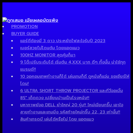
PROMOTION
BUYER GUIDE
แอร์ดีต้องมี 3 ดาว ประหยัดไฟสะใจรับปี 2023
เบอร์สวยไม่โดนต้ม โดยแอดแมว
100HZ MONITOR สุดคุ้มก็มา
9 โต๊ะปรับระดับได้ เริ่มต้น 4,XXX บาท ดีๆ ทั้งนั้น น่าใช้ทุก
แบรนด์!!
10 จอคอมเทพทำงานก็ได้ เล่นเกมก็ดี ดูหนังก็แจ่ม ขอเชียร์ให้
โดน!
6 ULTRA SHORT THROW PROJECTOR และทีวีจอเบิ้ม
85″ เด็ดดวง เปลี่ยนบ้านเป็นโรงหนัง!!
มหากาพย์จอ DELL ยำใหญ่ 20 รุ่น!! ใหม่เนียนกริ๊บ เอาใจ
สายทำงานและเกมมิ่ง รหัสท้ายใหม่กริ๊บ 22, 23 เท่านั้น!!
สินค้าเกรดบี เล่นได้หรือไม่ โดย แอดแมว