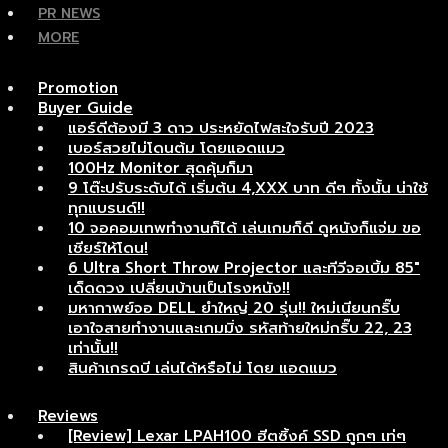
PR NEWS
MORE
Promotion
Buyer Guide
แอร์ดีต้องมี 3 ดาว ประหยัดไฟสะใจรับปี 2023
เบอร์สวยไม่โดนต้ม โดยแอดแมว
100Hz Monitor สุดคุ้มก็มา
9 โต๊ะปรับระดับได้ เริ่มต้น 4,XXX บาท ดีๆ ทั้งนั้น น่าใช้
ทุกแบรนด์!!
10 จอคอมเทพทำงานก็ได้ เล่นเกมก็ดี ดูหนังก็แจ่ม ขอ
เชียร์ให้โดน!
6 Ultra Short Throw Projector และทีวีจอเบิ้ม 85″
เด็ดดวง เปลี่ยนบ้านเป็นโรงหนัง!!
มหากาพย์จอ DELL ยำใหญ่ 20 รุ่น!! ใหม่เนียนกริ๊บ
เอาใจสายทำงานและเกมมิ่ง รหัสท้ายใหม่กริ๊บ 22, 23
เท่านั้น!!
สินค้าเกรดบี เล่นได้หรือไม่ โดย แอดแมว
Reviews
[Review] Lexar LPAH100 ฮีตซิ้งค์ SSD ถูกๆ เท่ๆ