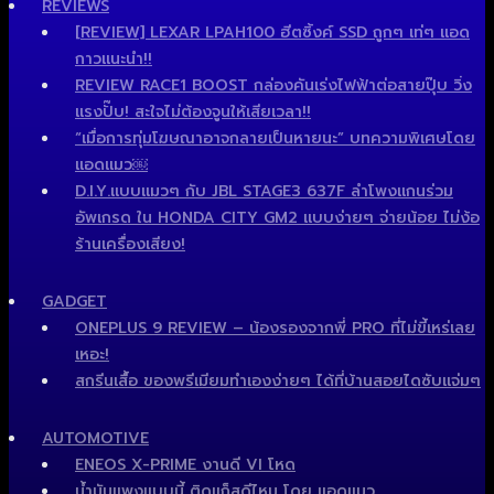
REVIEWS
[REVIEW] LEXAR LPAH100 ฮีตซิ้งค์ SSD ถูกๆ เท่ๆ แอด
กาวแนะนำ!!
REVIEW RACE1 BOOST กล่องคันเร่งไฟฟ้าต่อสายปุ๊บ วิ่ง
แรงปั๊บ! สะใจไม่ต้องจูนให้เสียเวลา!!
“เมื่อการทุ่มโฆษณาอาจกลายเป็นหายนะ” บทความพิเศษโดย
แอดแมว￼
D.I.Y.แบบแมวๆ กับ JBL STAGE3 637F ลำโพงแกนร่วม
อัพเกรด ใน HONDA CITY GM2 แบบง่ายๆ จ่ายน้อย ไม่ง้อ
ร้านเครื่องเสียง!
GADGET
ONEPLUS 9 REVIEW – น้องรองจากพี่ PRO ที่ไม่ขี้เหร่เลย
เหอะ!
สกรีนเสื้อ ของพรีเมียมทำเองง่ายๆ ได้ที่บ้านสอยไดซับแจ่มๆ
AUTOMOTIVE
ENEOS X-PRIME งานดี VI โหด
น้ำมันแพงแบบนี้ ติดแก็สดีไหม โดย แอดแมว