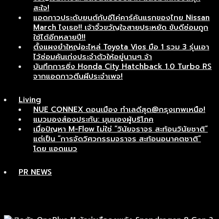
สะใจ!
แอดกาวประดับยนต์กับอีโค่คาร์คันแรกของไทย Nissan
March ไงเธอ!! เจ้าจิ๋วขวัญใจสายประหยัด ขับดีซ่อมถูก
ใช้ได้อีกหลายปี!!
ตั้งแผงยำใหญ่อะไหล่ Toyota Vios มือ 1 รวม 3 รุ่นเอา
ไว้ซ่อมคันเก่งประจำตัวให้อยู่นานๆ จ้า
บันทึกการซิ่ง Honda City Hatchback 1.0 Turbo RS
จากแอดกาวตีนผีประจำเพจ!
Living
NUE CONNEX ดอนเมือง ทำเลดีสุด@กรุงเทพเหนือ!
แมวมองส่องประกัน: มุมมองผู้บริโภค
เมื่อปัญหา M-Flow ไม่ใช่ “วินัยจราจร สะท้อนวินัยชาติ”
แต่เป็น “การจัดวิศวกรรมจราจร สะท้อนอนาคตชาติ”
โดย แอดแมว
PR NEWS