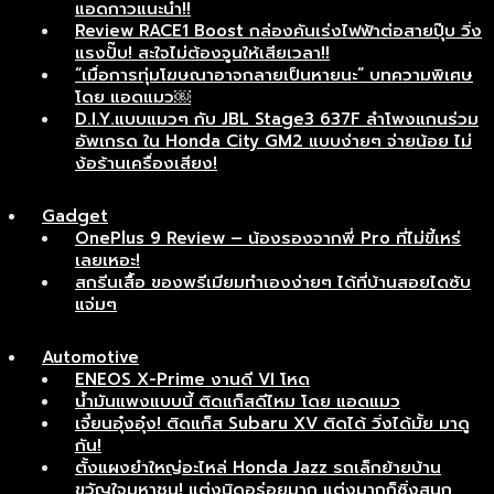
แอดกาวแนะนำ!!
Review RACE1 Boost กล่องคันเร่งไฟฟ้าต่อสายปุ๊บ วิ่ง
แรงปั๊บ! สะใจไม่ต้องจูนให้เสียเวลา!!
“เมื่อการทุ่มโฆษณาอาจกลายเป็นหายนะ” บทความพิเศษ
โดย แอดแมว￼
D.I.Y.แบบแมวๆ กับ JBL Stage3 637F ลำโพงแกนร่วม
อัพเกรด ใน Honda City GM2 แบบง่ายๆ จ่ายน้อย ไม่
ง้อร้านเครื่องเสียง!
Gadget
OnePlus 9 Review – น้องรองจากพี่ Pro ที่ไม่ขี้เหร่
เลยเหอะ!
สกรีนเสื้อ ของพรีเมียมทำเองง่ายๆ ได้ที่บ้านสอยไดซับ
แจ่มๆ
Automotive
ENEOS X-Prime งานดี VI โหด
น้ำมันแพงแบบนี้ ติดแก็สดีไหม โดย แอดแมว
เจี๋ยนอุ๋งอุ๋ง! ติดแก็ส Subaru XV ติดได้ วิ่งได้มั้ย มาดู
กัน!
ตั้งแผงยำใหญ่อะไหล่ Honda Jazz รถเล็กย้ายบ้าน
ขวัญใจมหาชน! แต่งนิดอร่อยมาก แต่งมากก็ซิ่งสนุก