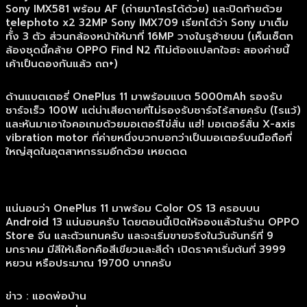
Sony IMX581 พร้อม AF (ถ่ายมาโครได้ด้วย) และปิดท้ายด้วย
telephoto x2 32MP Sony IMX709 เรียกได้ว่า Sony มาเต็ม
ทั้่ง 3 ตัว ส่วนกล้องหน้าให้มาที่ 16MP วางในรูซ้ายบน (เห็นเซ็ตก
ล้องชุดนี้คล้าย OPPO Find N2 ก็ไม่ต้องแปลกใจฮะ สองค่ายนี้
เค้าเป็นดองกันแล้ว ถถ+)
ด้านแบตเตอรี่ OnePlus 11 มาพร้อมแบต 5000mAh รองรับ
ชาร์จเร็ว 100W แต่น่าเสียดายที่ไม่รองรับชาร์จไร้สายครับ (ไรแว้)
และหันมาเอาใจคอเกมด้วยมอเตอร์ไข่สั่น แฮ่! มอเตอร์สั่น X-axis
vibration motor ที่ค่ายหนึ่งบวกบอกว่าเป็นมอเตอร์บนมือถือที่
ใหญ่สุดในอุตสาหกรรมอีกด้วย เหยดดด
แน่นอนว่า OnePlus 11 มาพร้อม Color OS 13 ครอบบน
Android 13 แน่นอนครับ โดยตอนนี้เปิดให้จองแล้วในร้าน OPPO
Store จีน และตัวแทนครับ และจะเริ่มขายจริงในวันจันทร์ที่ 9
มกราคม มีสีให้เลือกคือสีเขียวและสีดำ เปิดราคาเริ่มต้นที่ 3999
หยวน หรือประมาณ 19700 บาทครับ
ข่าว : แอดพ่อบ้าน