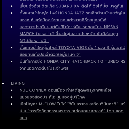
เจี๋ยนอุ๋งอุ๋ง! ติดแก็ส SUBARU XV ติดได้ วิ่งได้มั้ย มาดูกัน!
ตั้งแผงยำใหญ่อะไหล่ HONDA JAZZ รถเล็กย้ายบ้านขวัญใจ
มหาชน! แต่งนิดอร่อยมาก แต่งมากก็ซิ่งสนุกสะใจ!
แอดกาวประดับยนต์กับอีโค่คาร์คันแรกของไทย NISSAN
MARCH ไงเธอ!! เจ้าจิ๋วขวัญใจสายประหยัด ขับดีซ่อมถูก
ใช้ได้อีกหลายปี!!
ตั้งแผงยำใหญ่อะไหล่ TOYOTA VIOS มือ 1 รวม 3 รุ่นเอาไว้
ซ่อมคันเก่งประจำตัวให้อยู่นานๆ จ้า
บันทึกการซิ่ง HONDA CITY HATCHBACK 1.0 TURBO RS
จากแอดกาวตีนผีประจำเพจ!
LIVING
NUE CONNEX ดอนเมือง ทำเลดีสุด@กรุงเทพเหนือ!
แมวมองส่องประกัน: มุมมองผู้บริโภค
เมื่อปัญหา M-FLOW ไม่ใช่ “วินัยจราจร สะท้อนวินัยชาติ” แต่
เป็น “การจัดวิศวกรรมจราจร สะท้อนอนาคตชาติ” โดย แอด
แมว