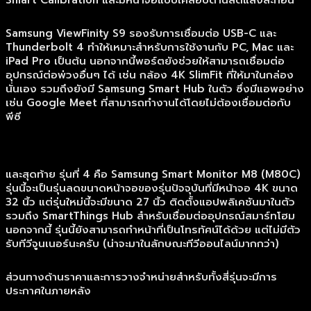
Smart Calibration และมีหน้าจอแบบเคลือบด้านลดแสงสะท้อน
Samsung ViewFinity S9 รองรับการเชื่อมต่อ USB-C และ
Thunderbolt 4 ทำให้เหมาะสำหรับการใช้งานกับ PC, Mac และ
iPad Pro เป็นต้น นอกจากนี้พอร์ตยังช่วยให้สามารถเชื่อมต่อ
อุปกรณ์ต่อพ่วงอื่นๆ ได้ เช่น กล้อง 4K SlimFit ที่ให้มาในกล่อง
นั่นเอง รวมถึงยังมี Samsung Smart Hub ในตัว ซึ่งมีแอพอย่าง
เช่น Google Meet ที่สามารถทำงานได้โดยไม่ต้องเชื่อมต่อกับ
พีซี
และสุดท้าย รุ่นที่ 4 คือ Samsung Smart Monitor M8 (M80C)
รุ่นนี้จะเป็นรุ่นลดขนาดหน้าจอของรุ่นปัจจุบันที่มีหน้าจอ 4K ขนาด
32 นิ้ว แต่รุ่นใหม่นี้จะมีขนาด 27 นิ้ว ติดตั้งแอปพลิเคชันมาในตัว
รวมถึง SmartThings Hub สำหรับเชื่อมต่ออุปกรณ์สมาร์ทโฮม
นอกจากนี้ รุ่นนี้ยังสามารถทำหน้าที่เป็นโทรทัศน์ได้ด้วย แต่ไม่มีตัว
รับทีวีจูนเนอร์นะครับ (น่าจะมาในลักษณะทีวีออนไลน์มากกว่า)
ส่วนทางด้านราคาและการวางจำหน่ายสำหรับทั้งสี่รุ่นจะมีการ
ประกาศในภายหลัง