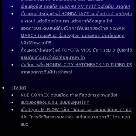
เจี๋ยนอุ๋งอุ๋ง! ติดแก็ส SUBARU XV ติดได้ วิ่งได้มั้ย มาดูกัน!
ตั้งแผงยำใหญ่อะไหล่ HONDA JAZZ รถเล็กย้ายบ้านขวัญใจ
มหาชน! แต่งนิดอร่อยมาก แต่งมากก็ซิ่งสนุกสะใจ!
แอดกาวประดับยนต์กับอีโค่คาร์คันแรกของไทย NISSAN
MARCH ไงเธอ!! เจ้าจิ๋วขวัญใจสายประหยัด ขับดีซ่อมถูก
ใช้ได้อีกหลายปี!!
ตั้งแผงยำใหญ่อะไหล่ TOYOTA VIOS มือ 1 รวม 3 รุ่นเอาไว้
ซ่อมคันเก่งประจำตัวให้อยู่นานๆ จ้า
บันทึกการซิ่ง HONDA CITY HATCHBACK 1.0 TURBO RS
จากแอดกาวตีนผีประจำเพจ!
LIVING
NUE CONNEX ดอนเมือง ทำเลดีสุด@กรุงเทพเหนือ!
แมวมองส่องประกัน: มุมมองผู้บริโภค
เมื่อปัญหา M-FLOW ไม่ใช่ “วินัยจราจร สะท้อนวินัยชาติ” แต่
เป็น “การจัดวิศวกรรมจราจร สะท้อนอนาคตชาติ” โดย แอด
แมว