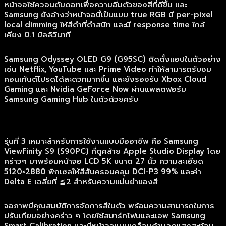
หน้าจอใช้ควอนตัมดอทเพื่อความอิ่มตัวของสีที่ดีขึ้น และ
Samsung ยังอ้างว่าหน้าจอนี้เป็นแบบ true RGB มี per-pixel
local dimming ให้สีดำที่ดำสนิท และมี response time ใกล้
เคียง 0.1 มิลลิวินาที
Samsung Odyssey OLED G9 (G95SC) ติดตั้งแอปในตัวอย่าง
เช่น Netflix, YouTube และ Prime Video ทำให้สามารถรับชม
คอนเท้นต์โปรดได้สะดวกมากขึ้น และยังรองรับ Xbox Cloud
Gaming และ Nvidia GeForce Now ผ่านแพลตฟอร์ม
Samsung Gaming Hub ในตัวด้วยครับ
รุ่นที่ 3 เหมาะสำหรับการใช้งานแบบมืออาชีพ คือ Samsung
ViewFinity S9 (S90PC) ที่ดูคล้าย Apple Studio Display โดย
คร่าวๆ มาพร้อมหน้าจอ LCD 5K ขนาด 27 นิ้ว ความละเอียด
5120×2880 พิกเซลให้สีสันครอบคลุม DCI-P3 99% และค่า
Delta E เฉลี่ยที่ ≦2 สำหรับความแม่นยำของสี
จอภาพมีคุณสมบัติการจัดการสีในตัว พร้อมความสามารถในการ
ปรับเทียบอย่างคร่าว ๆ โดยใช้สมาร์ทโฟนและแอพ Samsung