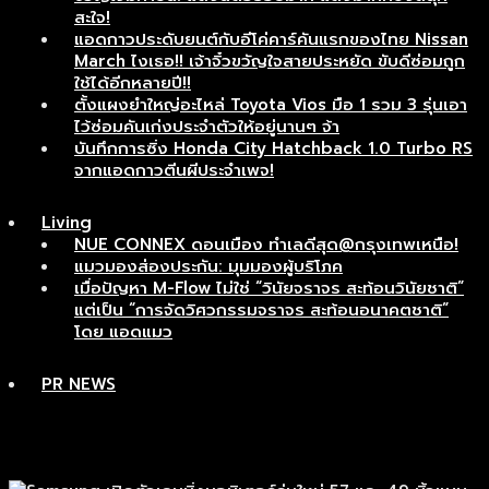
สะใจ!
แอดกาวประดับยนต์กับอีโค่คาร์คันแรกของไทย Nissan
March ไงเธอ!! เจ้าจิ๋วขวัญใจสายประหยัด ขับดีซ่อมถูก
ใช้ได้อีกหลายปี!!
ตั้งแผงยำใหญ่อะไหล่ Toyota Vios มือ 1 รวม 3 รุ่นเอา
ไว้ซ่อมคันเก่งประจำตัวให้อยู่นานๆ จ้า
บันทึกการซิ่ง Honda City Hatchback 1.0 Turbo RS
จากแอดกาวตีนผีประจำเพจ!
Living
NUE CONNEX ดอนเมือง ทำเลดีสุด@กรุงเทพเหนือ!
แมวมองส่องประกัน: มุมมองผู้บริโภค
เมื่อปัญหา M-Flow ไม่ใช่ “วินัยจราจร สะท้อนวินัยชาติ”
แต่เป็น “การจัดวิศวกรรมจราจร สะท้อนอนาคตชาติ”
โดย แอดแมว
PR NEWS