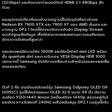
(32Gbps) และยังมากกว่าแบนด์วิดท์ HDMI 2.1 48Gbps อีก
ด้วย
และอุปกรณ์เดียวที่รองรับมาตรฐานนี้ในปัจจุบันคือการ์ดจอ
Radeon RX 7900 XTX และ 7900 XT ของ AMD นั่นเอง และ
มาตรฐาน DP2.1 ใหม่นี้ยังรองรับการบีบอัด Display Stream
แบบไม่สูญเสียข้อมูล เพื่อให้สามารถผสมผสานความละเอียดและ
อัตราการรีเฟรชที่สูงกว่า
จอแสดงผลมีความโค้ง 1000R และใช้แบ็คไลท์ mini LED พร้อม
ชั้น quantum dot และการรับรอง VESA Display HDR 1000
นอกจากนี้ Samsung ยังใช้การเคลือบด้านสำหรับจอแสดงผลเพื่อ
ลดแสงสะท้อน
ตัวที่ 2 คือ เกมมิ่งมอนิเตอร์รุ่น Samsung Odyssey OLED G9
(G95SC) รุ่นนี้ใช้หน้าจอแบบ OLED 32:9 ขนาด 49 นิ้ว มีความ
ละเอียด 5120×1440 พิกเซล (เหมือนใช้จอ 1440p สองจอคู่กัน)
และอัตราการรีเฟรชที่ 240Hz แต่ไม่สนับสนุน DP2.1 บนรุ่นนี้ครับ