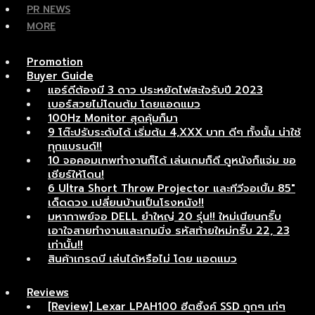
PR NEWS
MORE
Promotion
Buyer Guide
แอร์ดีต้องมี 3 ดาว ประหยัดไฟสะใจรับปี 2023
เบอร์สวยไม่โดนต้ม โดยแอดแมว
100Hz Monitor สุดคุ้มก็มา
9 โต๊ะปรับระดับได้ เริ่มต้น 4,XXX บาท ดีๆ ทั้งนั้น น่าใช้
ทุกแบรนด์!!
10 จอคอมเทพทำงานก็ได้ เล่นเกมก็ดี ดูหนังก็แจ่ม ขอ
เชียร์ให้โดน!
6 Ultra Short Throw Projector และทีวีจอเบิ้ม 85″
เด็ดดวง เปลี่ยนบ้านเป็นโรงหนัง!!
มหากาพย์จอ DELL ยำใหญ่ 20 รุ่น!! ใหม่เนียนกริ๊บ
เอาใจสายทำงานและเกมมิ่ง รหัสท้ายใหม่กริ๊บ 22, 23
เท่านั้น!!
สินค้าเกรดบี เล่นได้หรือไม่ โดย แอดแมว
Reviews
[Review] Lexar LPAH100 ฮีตซิ้งค์ SSD ถูกๆ เท่ๆ