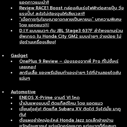
แอดกาวแนะนำ!!
Review RACE1 Boost กล่องคันเร่งไฟฟ้าต่อสายปุ๊บ วิ่ง
แรงปั๊บ! สะใจไม่ต้องจูนให้เสียเวลา!!
“เมื่อการทุ่มโฆษณาอาจกลายเป็นหายนะ” บทความพิเศษ
โดย แอดแมว￼
D.I.Y.แบบแมวๆ กับ JBL Stage3 637F ลำโพงแกนร่วม
อัพเกรด ใน Honda City GM2 แบบง่ายๆ จ่ายน้อย ไม่
ง้อร้านเครื่องเสียง!
Gadget
OnePlus 9 Review – น้องรองจากพี่ Pro ที่ไม่ขี้เหร่
เลยเหอะ!
สกรีนเสื้อ ของพรีเมียมทำเองง่ายๆ ได้ที่บ้านสอยไดซับ
แจ่มๆ
Automotive
ENEOS X-Prime งานดี VI โหด
น้ำมันแพงแบบนี้ ติดแก็สดีไหม โดย แอดแมว
เจี๋ยนอุ๋งอุ๋ง! ติดแก็ส Subaru XV ติดได้ วิ่งได้มั้ย มาดู
กัน!
ตั้งแผงยำใหญ่อะไหล่ Honda Jazz รถเล็กย้ายบ้าน
ขวัญใจมหาชน! แต่งนิดอร่อยมาก แต่งมากก็ซิ่งสนุก