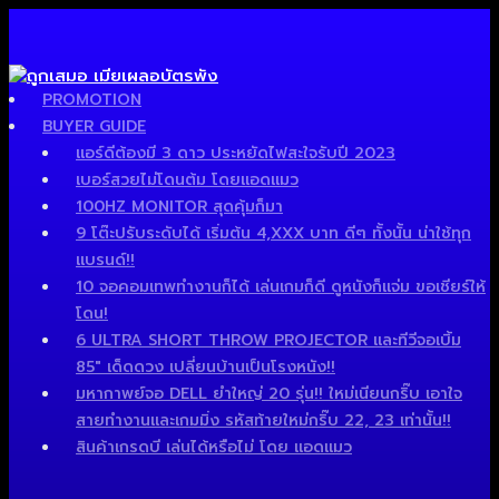
PROMOTION
BUYER GUIDE
แอร์ดีต้องมี 3 ดาว ประหยัดไฟสะใจรับปี 2023
เบอร์สวยไม่โดนต้ม โดยแอดแมว
100HZ MONITOR สุดคุ้มก็มา
9 โต๊ะปรับระดับได้ เริ่มต้น 4,XXX บาท ดีๆ ทั้งนั้น น่าใช้ทุก
แบรนด์!!
10 จอคอมเทพทำงานก็ได้ เล่นเกมก็ดี ดูหนังก็แจ่ม ขอเชียร์ให้
โดน!
6 ULTRA SHORT THROW PROJECTOR และทีวีจอเบิ้ม
85″ เด็ดดวง เปลี่ยนบ้านเป็นโรงหนัง!!
มหากาพย์จอ DELL ยำใหญ่ 20 รุ่น!! ใหม่เนียนกริ๊บ เอาใจ
สายทำงานและเกมมิ่ง รหัสท้ายใหม่กริ๊บ 22, 23 เท่านั้น!!
สินค้าเกรดบี เล่นได้หรือไม่ โดย แอดแมว