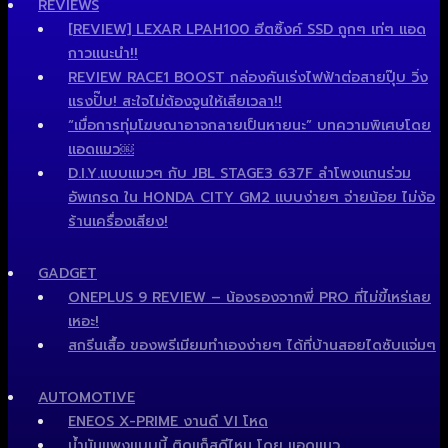
REVIEWS
[REVIEW] LEXAR LPAH100 ฮีตซิ้งค์ SSD ถูกๆ เท่ๆ แอด
กาวแนะนำ!!
REVIEW RACE1 BOOST กล่องคันเร่งไฟฟ้าต่อสายปุ๊บ วิ่ง
แรงปั๊บ! สะใจไม่ต้องจูนให้เสียเวลา!!
“เมื่อการทุ่มโฆษณาอาจกลายเป็นหายนะ” บทความพิเศษโดย
แอดแมว￼
D.I.Y.แบบแมวๆ กับ JBL STAGE3 637F ลำโพงแกนร่วม
อัพเกรด ใน HONDA CITY GM2 แบบง่ายๆ จ่ายน้อย ไม่ง้อ
ร้านเครื่องเสียง!
GADGET
ONEPLUS 9 REVIEW – น้องรองจากพี่ PRO ที่ไม่ขี้เหร่เลย
เหอะ!
สกรีนเสื้อ ของพรีเมียมทำเองง่ายๆ ได้ที่บ้านสอยไดซับแจ่มๆ
AUTOMOTIVE
ENEOS X-PRIME งานดี VI โหด
น้ำมันแพงแบบนี้ ติดแก็สดีไหม โดย แอดแมว