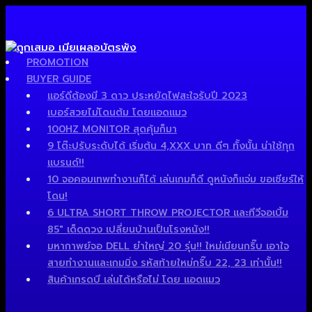
PROMOTION
BUYER GUIDE
แอร์ดีต้องมี 3 ดาว ประหยัดไฟสะใจรับปี 2023
เบอร์สวยไม่โดนต้ม โดยแอดแมว
100HZ MONITOR สุดคุ้มก็มา
9 โต๊ะปรับระดับได้ เริ่มต้น 4,XXX บาท ดีๆ ทั้งนั้น น่าใช้ทุก
แบรนด์!!
10 จอคอมเทพทำงานก็ได้ เล่นเกมก็ดี ดูหนังก็แจ่ม ขอเชียร์ให้
โดน!
6 ULTRA SHORT THROW PROJECTOR และทีวีจอเบิ้ม
85″ เด็ดดวง เปลี่ยนบ้านเป็นโรงหนัง!!
มหากาพย์จอ DELL ยำใหญ่ 20 รุ่น!! ใหม่เนียนกริ๊บ เอาใจ
สายทำงานและเกมมิ่ง รหัสท้ายใหม่กริ๊บ 22, 23 เท่านั้น!!
สินค้าเกรดบี เล่นได้หรือไม่ โดย แอดแมว