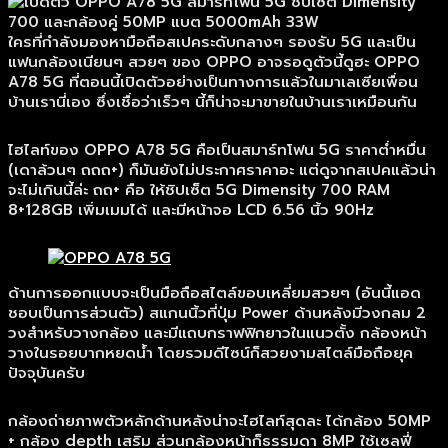
ใครที่กำลังมองหามือถือสเปคระดับกลางๆ รองรับ 5G และเป็น
แฟนกล้องเนียนๆ สวยๆ ของ OPPO อาจรอดูตัวนี้ดูฮะ OPPO
A78 5G ที่ตอนนี้เปิดตัวอย่างเป็นทางการแล้วในมาเลเซียเพื่อน
บ้านเรานี่เอง ซึ่งเชื่อว่าเร็วๆ นี้ก็น่าจะมาขายในบ้านเราเหมือนกัน
ไฮไลท์ของ OPPO A78 5G คือเป็นสมาร์ทโฟน 5G ราคาต่ำหมื่น
(เดาล้วนๆ ถถถ+) ก็มันยังไม่ประกาศราคาอะ แต่ดูจากสเปคแล้วน่า
จะไม่เกินนี้ล่ะ ถถ+ คือ ให้ชิปเซ็ต 5G Dimensity 700 RAM
8+128GB เพิ่มเมมได้ และมีหน้าจอ LCD 6.56 นิ้ว 90Hz
ด้านการออกแบบจะเป็นมือถือสไตล์ขอบเหลี่ยมสวยๆ (อันนี้แอด
ชอบเป็นการส่วนตัว) สแกนนิ้วที่ปุ่ม Power ด้านหลังมีวงกลม 2
วงสำหรับวางกล้อง และมีแถบกราฟฟิกยาวในแนวตั้ง กล้องหน้า
วางในรอยบากหยดน้ำ โดยรวมดีไซน์ก็สวยงามสไตล์มือถือยุค
ปัจจุบันครับ
กล้องถ่ายภาพตัวหลักด้านหลังน่าจะไฮไลท์สุดละ ได้กล้อง 50MP
+ กล้อง depth เสริม ส่วนกล้องหน้าก็ธรรมดา 8MP ใช้เซลฟี่