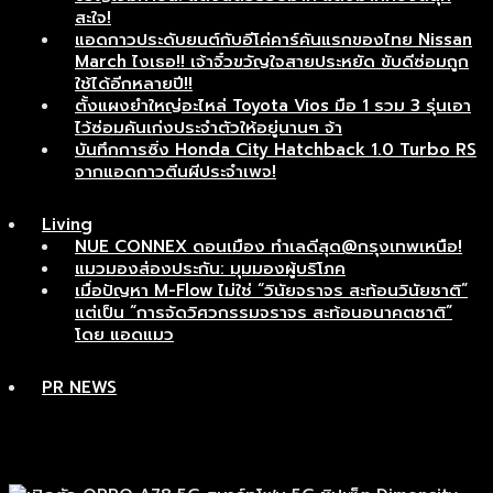
สะใจ!
แอดกาวประดับยนต์กับอีโค่คาร์คันแรกของไทย Nissan
March ไงเธอ!! เจ้าจิ๋วขวัญใจสายประหยัด ขับดีซ่อมถูก
ใช้ได้อีกหลายปี!!
ตั้งแผงยำใหญ่อะไหล่ Toyota Vios มือ 1 รวม 3 รุ่นเอา
ไว้ซ่อมคันเก่งประจำตัวให้อยู่นานๆ จ้า
บันทึกการซิ่ง Honda City Hatchback 1.0 Turbo RS
จากแอดกาวตีนผีประจำเพจ!
Living
NUE CONNEX ดอนเมือง ทำเลดีสุด@กรุงเทพเหนือ!
แมวมองส่องประกัน: มุมมองผู้บริโภค
เมื่อปัญหา M-Flow ไม่ใช่ “วินัยจราจร สะท้อนวินัยชาติ”
แต่เป็น “การจัดวิศวกรรมจราจร สะท้อนอนาคตชาติ”
โดย แอดแมว
PR NEWS