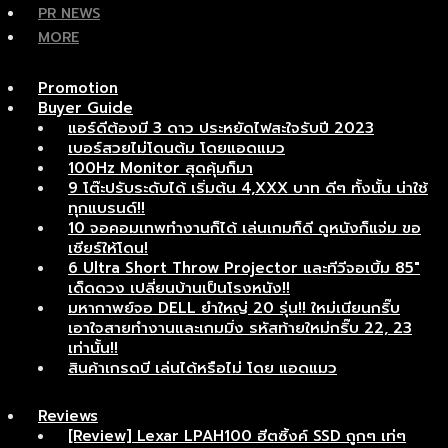
PR NEWS
MORE
Promotion
Buyer Guide
แอร์ดีต้องมี 3 ดาว ประหยัดไฟสะใจรับปี 2023
เบอร์สวยไม่โดนต้ม โดยแอดแมว
100Hz Monitor สุดคุ้มก็มา
9 โต๊ะปรับระดับได้ เริ่มต้น 4,XXX บาท ดีๆ ทั้งนั้น น่าใช้
ทุกแบรนด์!!
10 จอคอมเทพทำงานก็ได้ เล่นเกมก็ดี ดูหนังก็แจ่ม ขอ
เชียร์ให้โดน!
6 Ultra Short Throw Projector และทีวีจอเบิ้ม 85″
เด็ดดวง เปลี่ยนบ้านเป็นโรงหนัง!!
มหากาพย์จอ DELL ยำใหญ่ 20 รุ่น!! ใหม่เนียนกริ๊บ
เอาใจสายทำงานและเกมมิ่ง รหัสท้ายใหม่กริ๊บ 22, 23
เท่านั้น!!
สินค้าเกรดบี เล่นได้หรือไม่ โดย แอดแมว
Reviews
[Review] Lexar LPAH100 ฮีตซิ้งค์ SSD ถูกๆ เท่ๆ