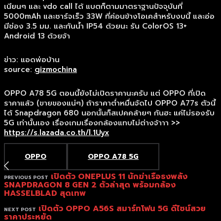
เนียนๆ และ vdo call ได้ แบตก็ตามมาตราฐานปัจจุบันที่
5000mAh และชาร์จเร็ว 33W ที่ค่อนข้างโอเคสำหรับงบนี้ และอ่อ
มีช่อง 3.5 มม. และกันน้ำ IP54 ด้วยนะ รัน ColorOS 13+
Android 13 ด้วยจ้า
ข่าว: แอดพ่อบ้าน
source:
gizmochina
OPPO A78 5G ตอนนี้ยังไม่เปิดราคานะครับ แต่ OPPO ที่เปิด
ราคาแล้ว (ขายของแน่ๆ) ถ้าราคาต่ำหมื่นจัดไป OPPO A77s ตัวนี้
ได้ Snapdragon 680 นอกนั้นก็สเปคคล้ายๆ กันฮะ แค่ไม่รองรับ
5G เท่านั้นเอง เรื่องเกมเรื่องกล้องแทบไม่ต่างจ้าาา >>
https://s.lazada.co.th/l.1Uyx
OPPO
OPPO A78 5G
เปิดตัว ONEPLUS 11 นักฆ่าเรือธงพลัง
PREVIOUS POST
SNAPDRAGON 8 GEN 2 ตัวล่าสุด พร้อมกล้อง
HASSELBLAD สุดเทพ
เปิดตัว OPPO A56S สมาร์ทโฟน 5G ดีไซน์สวย
NEXT POST
ราคาประหยัด