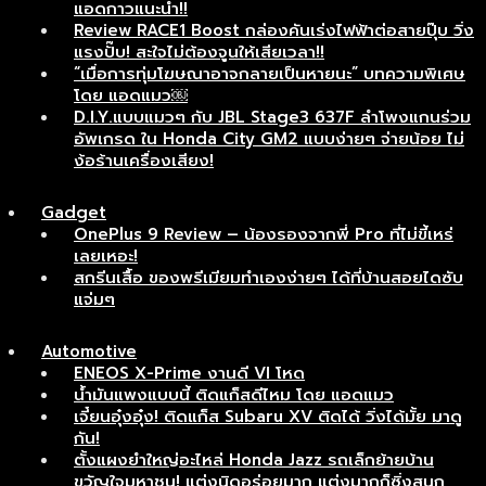
แอดกาวแนะนำ!!
Review RACE1 Boost กล่องคันเร่งไฟฟ้าต่อสายปุ๊บ วิ่ง
แรงปั๊บ! สะใจไม่ต้องจูนให้เสียเวลา!!
“เมื่อการทุ่มโฆษณาอาจกลายเป็นหายนะ” บทความพิเศษ
โดย แอดแมว￼
D.I.Y.แบบแมวๆ กับ JBL Stage3 637F ลำโพงแกนร่วม
อัพเกรด ใน Honda City GM2 แบบง่ายๆ จ่ายน้อย ไม่
ง้อร้านเครื่องเสียง!
Gadget
OnePlus 9 Review – น้องรองจากพี่ Pro ที่ไม่ขี้เหร่
เลยเหอะ!
สกรีนเสื้อ ของพรีเมียมทำเองง่ายๆ ได้ที่บ้านสอยไดซับ
แจ่มๆ
Automotive
ENEOS X-Prime งานดี VI โหด
น้ำมันแพงแบบนี้ ติดแก็สดีไหม โดย แอดแมว
เจี๋ยนอุ๋งอุ๋ง! ติดแก็ส Subaru XV ติดได้ วิ่งได้มั้ย มาดู
กัน!
ตั้งแผงยำใหญ่อะไหล่ Honda Jazz รถเล็กย้ายบ้าน
ขวัญใจมหาชน! แต่งนิดอร่อยมาก แต่งมากก็ซิ่งสนุก