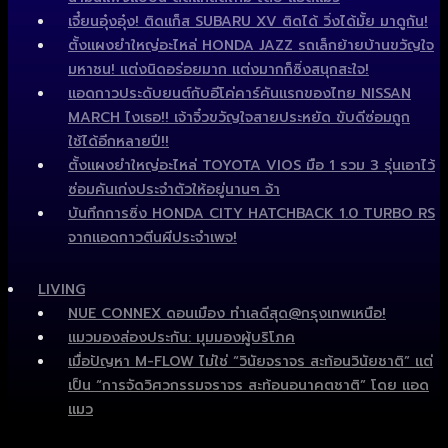
เจี๋ยนอุ๋งอุ๋ง! ติดแก็ส SUBARU XV ติดได้ วิ่งได้มั้ย มาดูกัน!
ตั้งแผงยำใหญ่อะไหล่ HONDA JAZZ รถเล็กย้ายบ้านขวัญใจ
มหาชน! แต่งนิดอร่อยมาก แต่งมากก็ซิ่งสนุกสะใจ!
แอดกาวประดับยนต์กับอีโค่คาร์คันแรกของไทย NISSAN
MARCH ไงเธอ!! เจ้าจิ๋วขวัญใจสายประหยัด ขับดีซ่อมถูก
ใช้ได้อีกหลายปี!!
ตั้งแผงยำใหญ่อะไหล่ TOYOTA VIOS มือ 1 รวม 3 รุ่นเอาไว้
ซ่อมคันเก่งประจำตัวให้อยู่นานๆ จ้า
บันทึกการซิ่ง HONDA CITY HATCHBACK 1.0 TURBO RS
จากแอดกาวตีนผีประจำเพจ!
LIVING
NUE CONNEX ดอนเมือง ทำเลดีสุด@กรุงเทพเหนือ!
แมวมองส่องประกัน: มุมมองผู้บริโภค
เมื่อปัญหา M-FLOW ไม่ใช่ “วินัยจราจร สะท้อนวินัยชาติ” แต่
เป็น “การจัดวิศวกรรมจราจร สะท้อนอนาคตชาติ” โดย แอด
แมว