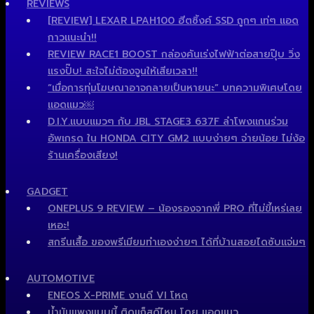
REVIEWS
[REVIEW] LEXAR LPAH100 ฮีตซิ้งค์ SSD ถูกๆ เท่ๆ แอด
กาวแนะนำ!!
REVIEW RACE1 BOOST กล่องคันเร่งไฟฟ้าต่อสายปุ๊บ วิ่ง
แรงปั๊บ! สะใจไม่ต้องจูนให้เสียเวลา!!
“เมื่อการทุ่มโฆษณาอาจกลายเป็นหายนะ” บทความพิเศษโดย
แอดแมว￼
D.I.Y.แบบแมวๆ กับ JBL STAGE3 637F ลำโพงแกนร่วม
อัพเกรด ใน HONDA CITY GM2 แบบง่ายๆ จ่ายน้อย ไม่ง้อ
ร้านเครื่องเสียง!
GADGET
ONEPLUS 9 REVIEW – น้องรองจากพี่ PRO ที่ไม่ขี้เหร่เลย
เหอะ!
สกรีนเสื้อ ของพรีเมียมทำเองง่ายๆ ได้ที่บ้านสอยไดซับแจ่มๆ
AUTOMOTIVE
ENEOS X-PRIME งานดี VI โหด
น้ำมันแพงแบบนี้ ติดแก็สดีไหม โดย แอดแมว