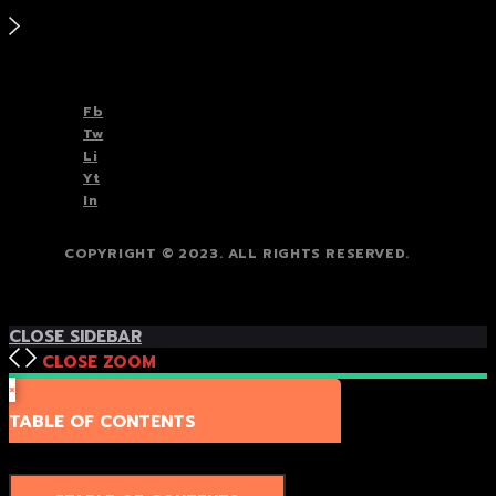
TOP
BACK TO
Fb
Tw
Li
Yt
In
COPYRIGHT © 2023. ALL RIGHTS RESERVED.
TOP
BACK TO
CLOSE SIDEBAR
CLOSE
ZOOM
×
TABLE OF CONTENTS