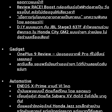
แอดกาวแนะนำ!!
Review RACE1 Boost กล่องคันเร่งไฟฟ้าต่อสายปุ๊บ วิ่ง
แรงปั๊บ! สะใจไม่ต้องจูนให้เสียเวลา!!
“เมื่อการทุ่มโฆษณาอาจกลายเป็นหายนะ” บทความพิเศษ
โดย แอดแมว￼
D.I.Y.แบบแมวๆ กับ JBL Stage3 637F ลำโพงแกนร่วม
อัพเกรด ใน Honda City GM2 แบบง่ายๆ จ่ายน้อย ไม่
ง้อร้านเครื่องเสียง!
Gadget
OnePlus 9 Review – น้องรองจากพี่ Pro ที่ไม่ขี้เหร่
เลยเหอะ!
สกรีนเสื้อ ของพรีเมียมทำเองง่ายๆ ได้ที่บ้านสอยไดซับ
แจ่มๆ
Automotive
ENEOS X-Prime งานดี VI โหด
น้ำมันแพงแบบนี้ ติดแก็สดีไหม โดย แอดแมว
เจี๋ยนอุ๋งอุ๋ง! ติดแก็ส Subaru XV ติดได้ วิ่งได้มั้ย มาดู
กัน!
ตั้งแผงยำใหญ่อะไหล่ Honda Jazz รถเล็กย้ายบ้าน
ขวัญใจมหาชน! แต่งนิดอร่อยมาก แต่งมากก็ซิ่งสนุก