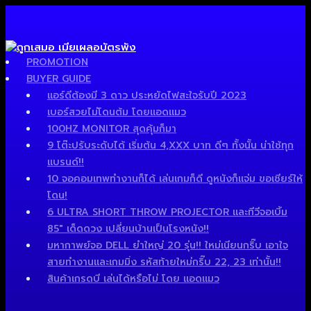
PROMOTION
BUYER GUIDE
แอร์ดีต้องมี 3 ดาว ประหยัดไฟสะใจรับปี 2023
เบอร์สวยไม่โดนต้ม โดยแอดแมว
100HZ MONITOR สุดคุ้มก็มา
9 โต๊ะปรับระดับได้ เริ่มต้น 4,XXX บาท ดีๆ ทั้งนั้น น่าใช้ทุก
แบรนด์!!
10 จอคอมเทพทำงานก็ได้ เล่นเกมก็ดี ดูหนังก็แจ่ม ขอเชียร์ให้
โดน!
6 ULTRA SHORT THROW PROJECTOR และทีวีจอเบิ้ม
85″ เด็ดดวง เปลี่ยนบ้านเป็นโรงหนัง!!
มหากาพย์จอ DELL ยำใหญ่ 20 รุ่น!! ใหม่เนียนกริ๊บ เอาใจ
สายทำงานและเกมมิ่ง รหัสท้ายใหม่กริ๊บ 22, 23 เท่านั้น!!
สินค้าเกรดบี เล่นได้หรือไม่ โดย แอดแมว