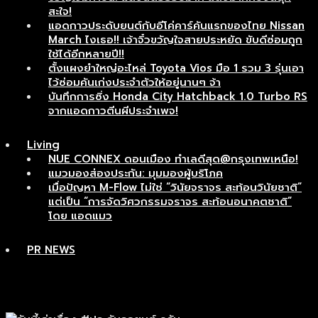
สะใจ!
แอดกาวประดับยนต์กับอีโค่คาร์คันแรกของไทย Nissan
March ไงเธอ!! เจ้าจิ๋วขวัญใจสายประหยัด ขับดีซ่อมถูก
ใช้ได้อีกหลายปี!!
ตั้งแผงยำใหญ่อะไหล่ Toyota Vios มือ 1 รวม 3 รุ่นเอา
ไว้ซ่อมคันเก่งประจำตัวให้อยู่นานๆ จ้า
บันทึกการซิ่ง Honda City Hatchback 1.0 Turbo RS
จากแอดกาวตีนผีประจำเพจ!
Living
NUE CONNEX ดอนเมือง ทำเลดีสุด@กรุงเทพเหนือ!
แมวมองส่องประกัน: มุมมองผู้บริโภค
เมื่อปัญหา M-Flow ไม่ใช่ “วินัยจราจร สะท้อนวินัยชาติ”
แต่เป็น “การจัดวิศวกรรมจราจร สะท้อนอนาคตชาติ”
โดย แอดแมว
PR NEWS