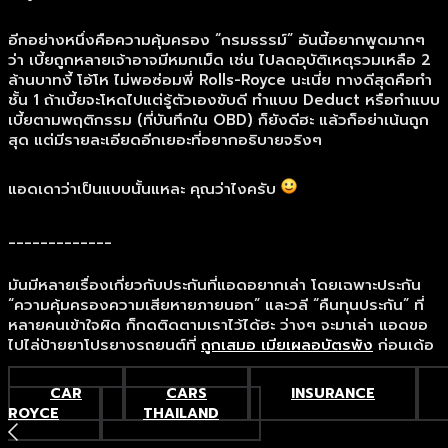
อีกอย่างหนึ่งคือความคุ้มครอง “กรมธรรม์” อันนี้อยากพูดมากๆ
ว่า เบี้ยถูกหลายเจ้าอาจมีหมกเม็ด เช่น ไปลดอุบัติเหตุรวมเหลือ 2
ล้านบาทงี้ โอ้โห ไม่พอซ่อมพี่ Rolls-Royce นะเนี่ย ทางดีสุดคือทำ
ชั้น 1 ถ้าเบี้ยจะโหดไปแต่รู้ตัวเองขับดี ทำแบบ Deduct หรือทำแบบ
เบี้ยตามพฤติกรรม (ที่บันทึกใน OBD) ก็ยังดีฮะ แล้วก็อย่าเน้นถูก
สุด แต่มีรายละเอียดอีกเยอะที่อยากอธิบายจริงๆ
แอดเดาว่าเป็นแบบนั้นแหละ คุณว่าไงครับ
_____________
มันมีหลายเรื่องเกี่ยวกับประกันที่แอดอยากเล่า โดยเฉพาะประกัน
“ความคุ้มครองความเสียหายภายนอก” และวลี “คืนทุนประกัน” ที่
หลายคนเข้าใจผิด ก็กดติดตามเราไว้ได้ฮะ ว่างๆ จะมาเล่า แอดขอ
ไปไล่ป้ายยาโปรยางรถยนต์ที่
ถูกเสมอ เมียเผลอบัตรพัง
ก่อนเด้อ
CAR
CARS
INSURANCE
ROYCE
THAILAND