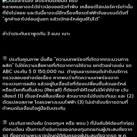
หลายคนอาจจะได้ข่าวน้องออนิวทำพิษ เหลือแต่ไฮเปอร์คาร์เท่านั้น
ที่ยังไม่สอย และวันนี้อาจจะมีอีกเรื่องคือรถไฟฟ้าจีนแบรนด์ดังที่
“ลูกค้าเอาไปซ่อมอู่นอก แล้วเบิกอะไหล่ศูนย์ไม่ได้”
คำว่าประกันเราพูดกัน 3 แบบ เนาะ
ประกันคุณภาพ นั่นคือ “ความบกพร่องที่เกิดจากกระบวนการ
ผลิต” ไม่ใช่ความเสียหายที่เกิดจากการใช้งาน ยกตัวอย่างเช่น รถ
ABC ประกัน 5 ปี 150,000 กม. ถ้าคุณเอารถยนต์เข้ารับบริการ
ตรวจสอบอย่างต่อเนื่อง หากพบว่าเกิดความบกพร่องจาก
กระบวนการผลิต แล้วอยู่ในเงื่อนไขที่ต้องเปลี่ยนชิ้นส่วนอะไหล่
หรือเรียกคืนชิ้นส่วน (Recall) ก็ต้องทำให้โดยไม่มีค่าใช้จ่าย เว้น
เสียแต่ (1) เป็นอะไหล่สิ้นเปลือง ส่วนมากจะไม่รับประกันนะ และ (2)
ดัดแปลงสภาพ โดยเฉพาะระบบไฟฟ้า (3) ไม่เข้ารับบริการตามที่
กำหนดในเงื่อนไขคู่มือรับประกัน
ประกันภาคบังคับ (กองทุนฯ หรือ พรบ.) ที่บังคับให้ต้องทำก่อน
ต่อทะเบียน เป็นการดำเนินการของกองทุนทดแทนผู้ประสบภัยจาก
รถ ที่ออกตามพระราชบัญญัติคุ้มครองผู้ประสบภัยจากรถ พ.ศ.