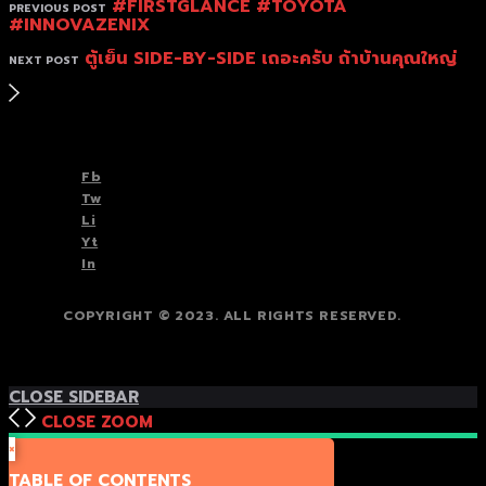
#FIRSTGLANCE #TOYOTA
PREVIOUS POST
#INNOVAZENIX
ตู้เย็น SIDE-BY-SIDE เถอะครับ ถ้าบ้านคุณใหญ่
NEXT POST
TOP
BACK TO
Fb
Tw
Li
Yt
In
COPYRIGHT © 2023. ALL RIGHTS RESERVED.
TOP
BACK TO
CLOSE SIDEBAR
CLOSE
ZOOM
×
TABLE OF CONTENTS