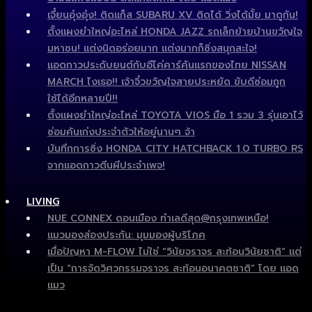
เจี๋ยนอุ๋งอุ๋ง! ติดแก็ส SUBARU XV ติดได้ วิ่งได้มั้ย มาดูกัน!
ตั้งแผงยำใหญ่อะไหล่ HONDA JAZZ รถเล็กย้ายบ้านขวัญใจ
มหาชน! แต่งนิดอร่อยมาก แต่งมากก็ซิ่งสนุกสะใจ!
แอดกาวประดับยนต์กับอีโค่คาร์คันแรกของไทย NISSAN
MARCH ไงเธอ!! เจ้าจิ๋วขวัญใจสายประหยัด ขับดีซ่อมถูก
ใช้ได้อีกหลายปี!!
ตั้งแผงยำใหญ่อะไหล่ TOYOTA VIOS มือ 1 รวม 3 รุ่นเอาไว้
ซ่อมคันเก่งประจำตัวให้อยู่นานๆ จ้า
บันทึกการซิ่ง HONDA CITY HATCHBACK 1.0 TURBO RS
จากแอดกาวตีนผีประจำเพจ!
LIVING
NUE CONNEX ดอนเมือง ทำเลดีสุด@กรุงเทพเหนือ!
แมวมองส่องประกัน: มุมมองผู้บริโภค
เมื่อปัญหา M-FLOW ไม่ใช่ “วินัยจราจร สะท้อนวินัยชาติ” แต่
เป็น “การจัดวิศวกรรมจราจร สะท้อนอนาคตชาติ” โดย แอด
แมว