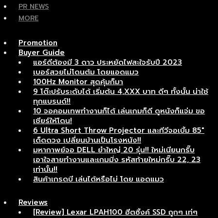
PR NEWS
MORE
Promotion
Buyer Guide
แอร์ดีต้องมี 3 ดาว ประหยัดไฟสะใจรับปี 2023
เบอร์สวยไม่โดนต้ม โดยแอดแมว
100Hz Monitor สุดคุ้มก็มา
9 โต๊ะปรับระดับได้ เริ่มต้น 4,XXX บาท ดีๆ ทั้งนั้น น่าใช้
ทุกแบรนด์!!
10 จอคอมเทพทำงานก็ได้ เล่นเกมก็ดี ดูหนังก็แจ่ม ขอ
เชียร์ให้โดน!
6 Ultra Short Throw Projector และทีวีจอเบิ้ม 85″
เด็ดดวง เปลี่ยนบ้านเป็นโรงหนัง!!
มหากาพย์จอ DELL ยำใหญ่ 20 รุ่น!! ใหม่เนียนกริ๊บ
เอาใจสายทำงานและเกมมิ่ง รหัสท้ายใหม่กริ๊บ 22, 23
เท่านั้น!!
สินค้าเกรดบี เล่นได้หรือไม่ โดย แอดแมว
Reviews
[Review] Lexar LPAH100 ฮีตซิ้งค์ SSD ถูกๆ เท่ๆ