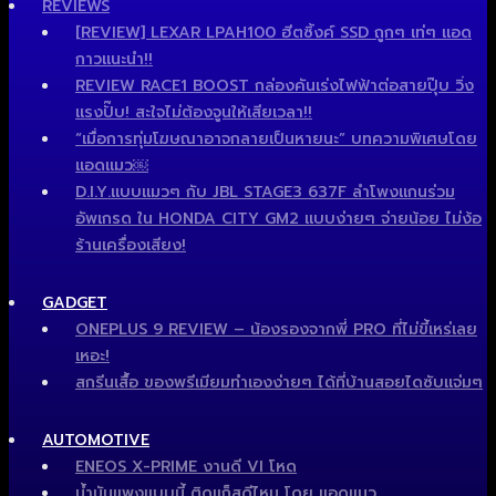
REVIEWS
[REVIEW] LEXAR LPAH100 ฮีตซิ้งค์ SSD ถูกๆ เท่ๆ แอด
กาวแนะนำ!!
REVIEW RACE1 BOOST กล่องคันเร่งไฟฟ้าต่อสายปุ๊บ วิ่ง
แรงปั๊บ! สะใจไม่ต้องจูนให้เสียเวลา!!
“เมื่อการทุ่มโฆษณาอาจกลายเป็นหายนะ” บทความพิเศษโดย
แอดแมว￼
D.I.Y.แบบแมวๆ กับ JBL STAGE3 637F ลำโพงแกนร่วม
อัพเกรด ใน HONDA CITY GM2 แบบง่ายๆ จ่ายน้อย ไม่ง้อ
ร้านเครื่องเสียง!
GADGET
ONEPLUS 9 REVIEW – น้องรองจากพี่ PRO ที่ไม่ขี้เหร่เลย
เหอะ!
สกรีนเสื้อ ของพรีเมียมทำเองง่ายๆ ได้ที่บ้านสอยไดซับแจ่มๆ
AUTOMOTIVE
ENEOS X-PRIME งานดี VI โหด
น้ำมันแพงแบบนี้ ติดแก็สดีไหม โดย แอดแมว