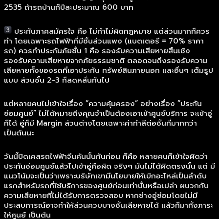
2535 ถ้ารถบ้านก็ปีละประมาณ 600 บาท
ประกันภาคสมัครใจ คือ ไม่ทำไม่ผิดกฎหมาย แต่ส่วนมากก็ควร
ทำ โดยเฉพาะรถไฟฟ้าที่มีชิ้นส่วนแพง (แบตเตอรี = 70% ราคา
รถ) ควรทำประกันภัยชั้น 1 คือ รองรับความเสียหายสิ้นเชิง
รองรับความเสียหายจากภัยธรรมชาติ ตลอดจนถึงรองรับความ
เสียหายทั้งของรถที่เอาประกัน ทรัพย์สินภายนอก และอื่นๆ เต็มรูป
แบบ ส่วนชั้น 2-3 ก็ลดหลั่นกันไป
แต่หลายคนไม่เข้าใจเรื่อง “ความคุ้มครอง” อย่างเรื่อง “ประกัน
ซ่อมศูนย์” ไม่ได้หมายถึงคุณจำเป็นต้องเอาเข้าศูนย์บริการ จะเข้าอู่
ก็ได้ อู่ก็มี Margin ส่วนต่างโดยเฉพาะค่าทำสีต่อชิ้นที่มากกว่า
เป็นต้นนะ
วันนี้ปิดเคสรถไฟฟ้าจีนคันนั้นกันก่อน ก็คือ หลายคนก็เข้าใจผิดว่า
ประกันซ่อมศูนย์แล้วไปเข้าอู่คือผิด จริงๆ มันไม่ได้ผิดตรงนั้น แต่ มี
แนวโน้มจะเป็นว่าเพราะบริษัทเขามีนโยบายให้เบิกอะไหล่เป็นลำดับ
แรกสำหรับรถที่ใช้บริการของศูนย์ก่อนเท่านั้นหรือเปล่า ผนวกกับ
ความเสียหายที่ไม่ได้รับการตรวจสอบ หากช่างอู่ซ่อมโดยไม่มี
ประสบการณ์อาจทำให้ส่วนควบบางชิ้นเสียหายได้ แล้วก็มาทิ้งภาระ
ให้ศูนย์ เป็นต้น