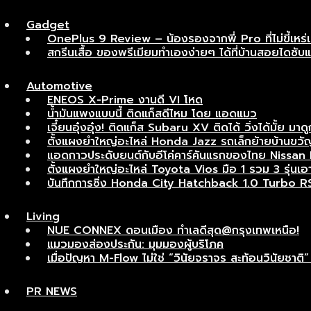
Gadget
OnePlus 9 Review – น้องรองจากพี่ Pro ที่ไม่ขี้เหร่
สกรีนเสื้อ ของพรีเมียมทำเองง่ายๆ ได้ที่บ้านสอยไดซับ
Automotive
ENEOS X-Prime งานดี VI โหด
น้ำมันแพงแบบนี้ ติดแก็สดีไหม โดย แอดแมว
เจี๋ยนอุ๋งอุ๋ง! ติดแก็ส Subaru XV ติดได้ วิ่งได้มั้ย มาดู
ตั้งแผงยำใหญ่อะไหล่ Honda Jazz รถเล็กย้ายบ้านขวัญ
แอดกาวประดับยนต์กับอีโค่คาร์คันแรกของไทย Nissan Ma
ตั้งแผงยำใหญ่อะไหล่ Toyota Vios มือ 1 รวม 3 รุ่นเอาไ
บันทึกการซิ่ง Honda City Hatchback 1.0 Turbo R
Living
NUE CONNEX ดอนเมือง ทำเลดีสุด@กรุงเทพเหนือ!
แมวมองส่องประกัน: มุมมองผู้บริโภค
เมื่อปัญหา M-Flow ไม่ใช่ “วินัยจราจร สะท้อนวินัยช
PR NEWS