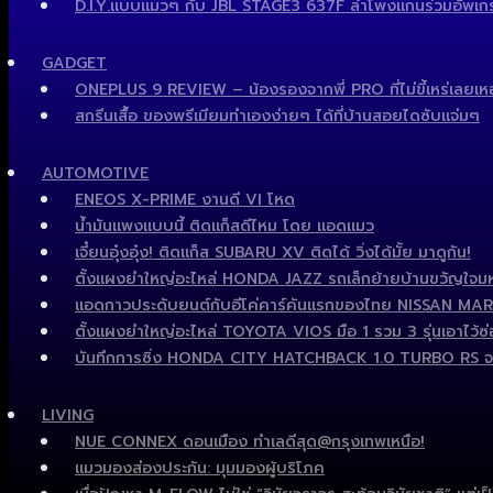
D.I.Y.แบบแมวๆ กับ JBL STAGE3 637F ลำโพงแกนร่วมอัพเกรด
GADGET
ONEPLUS 9 REVIEW – น้องรองจากพี่ PRO ที่ไม่ขี้เหร่เลยเห
สกรีนเสื้อ ของพรีเมียมทำเองง่ายๆ ได้ที่บ้านสอยไดซับแจ่มๆ
AUTOMOTIVE
ENEOS X-PRIME งานดี VI โหด
น้ำมันแพงแบบนี้ ติดแก็สดีไหม โดย แอดแมว
เจี๋ยนอุ๋งอุ๋ง! ติดแก็ส SUBARU XV ติดได้ วิ่งได้มั้ย มาดูกัน!
ตั้งแผงยำใหญ่อะไหล่ HONDA JAZZ รถเล็กย้ายบ้านขวัญใจมหา
แอดกาวประดับยนต์กับอีโค่คาร์คันแรกของไทย NISSAN MARCH ไ
ตั้งแผงยำใหญ่อะไหล่ TOYOTA VIOS มือ 1 รวม 3 รุ่นเอาไว้ซ่อ
บันทึกการซิ่ง HONDA CITY HATCHBACK 1.0 TURBO RS จ
LIVING
NUE CONNEX ดอนเมือง ทำเลดีสุด@กรุงเทพเหนือ!
แมวมองส่องประกัน: มุมมองผู้บริโภค