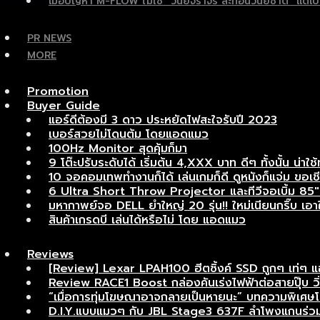
เมื่อปัญหา M-FLOW ไม่ใช่ “วินัยจราจร สะท้อนวินัยชาติ” แ
PR NEWS
MORE
Promotion
Buyer Guide
แอร์ดีต้องมี 3 ดาว ประหยัดไฟสะใจรับปี 2023
เบอร์สวยไม่โดนต้ม โดยแอดแมว
100Hz Monitor สุดคุ้มก็มา
9 โต๊ะปรับระดับได้ เริ่มต้น 4,XXX บาท ดีๆ ทั้งนั้น น่าใช้
10 จอคอมเทพทำงานก็ได้ เล่นเกมก็ดี ดูหนังก็แจ่ม ขอเชี
6 Ultra Short Throw Projector และทีวีจอเบิ้ม 85″ เ
มหากาพย์จอ DELL ยำใหญ่ 20 รุ่น!! ใหม่เนียนกริ๊บ เอาใจ
สินค้าเกรดบี เล่นได้หรือไม่ โดย แอดแมว
Reviews
[Review] Lexar LPAH100 ฮีตซิ้งค์ SSD ถูกๆ เท่ๆ 
Review RACE1 Boost กล่องคันเร่งไฟฟ้าต่อสายปุ๊บ วิ่งแ
“เมื่อการทุ่มโฆษณาอาจกลายเป็นหายนะ” บทความพิเ
D.I.Y.แบบแมวๆ กับ JBL Stage3 637F ลำโพงแกนร่วมอ