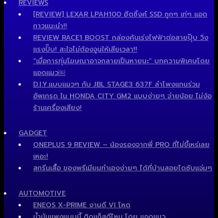
REVIEWS
[REVIEW] LEXAR LPAH100 ฮีตซิ้งค์ SSD ถูกๆ เท่ๆ แอด
กาวแนะนำ!!
REVIEW RACE1 BOOST กล่องคันเร่งไฟฟ้าต่อสายปุ๊บ วิ่ง
แรงปั๊บ! สะใจไม่ต้องจูนให้เสียเวลา!!
“เมื่อการทุ่มโฆษณาอาจกลายเป็นหายนะ” บทความพิเศษโดย
แอดแมว￼
D.I.Y.แบบแมวๆ กับ JBL STAGE3 637F ลำโพงแกนร่วม
อัพเกรด ใน HONDA CITY GM2 แบบง่ายๆ จ่ายน้อย ไม่ง้อ
ร้านเครื่องเสียง!
GADGET
ONEPLUS 9 REVIEW – น้องรองจากพี่ PRO ที่ไม่ขี้เหร่เลย
เหอะ!
สกรีนเสื้อ ของพรีเมียมทำเองง่ายๆ ได้ที่บ้านสอยไดซับแจ่มๆ
AUTOMOTIVE
ENEOS X-PRIME งานดี VI โหด
น้ำมันแพงแบบนี้ ติดแก็สดีไหม โดย แอดแมว