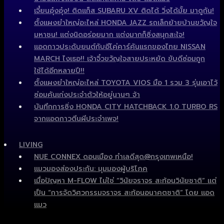
เจี๋ยนอุ๋งอุ๋ง! ติดแก็ส SUBARU XV ติดได้ วิ่งได้มั้ย มาดูกัน!
ตั้งแผงยำใหญ่อะไหล่ HONDA JAZZ รถเล็กย้ายบ้านขวัญใจ
มหาชน! แต่งนิดอร่อยมาก แต่งมากก็ซิ่งสนุกสะใจ!
แอดกาวประดับยนต์กับอีโค่คาร์คันแรกของไทย NISSAN
MARCH ไงเธอ!! เจ้าจิ๋วขวัญใจสายประหยัด ขับดีซ่อมถูก
ใช้ได้อีกหลายปี!!
ตั้งแผงยำใหญ่อะไหล่ TOYOTA VIOS มือ 1 รวม 3 รุ่นเอาไว้
ซ่อมคันเก่งประจำตัวให้อยู่นานๆ จ้า
บันทึกการซิ่ง HONDA CITY HATCHBACK 1.0 TURBO RS
จากแอดกาวตีนผีประจำเพจ!
LIVING
NUE CONNEX ดอนเมือง ทำเลดีสุด@กรุงเทพเหนือ!
แมวมองส่องประกัน: มุมมองผู้บริโภค
เมื่อปัญหา M-FLOW ไม่ใช่ “วินัยจราจร สะท้อนวินัยชาติ” แต่
เป็น “การจัดวิศวกรรมจราจร สะท้อนอนาคตชาติ” โดย แอด
แมว