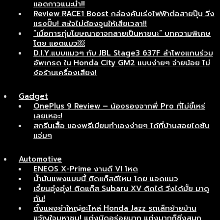
แอดกาวแนะนำ!!
Review RACE1 Boost กล่องคันเร่งไฟฟ้าต่อสายปุ๊บ วิ่ง
แรงปั๊บ! สะใจไม่ต้องจูนให้เสียเวลา!!
“เมื่อการทุ่มโฆษณาอาจกลายเป็นหายนะ” บทความพิเศษ
โดย แอดแมว￼
D.I.Y.แบบแมวๆ กับ JBL Stage3 637F ลำโพงแกนร่วม
อัพเกรด ใน Honda City GM2 แบบง่ายๆ จ่ายน้อย ไม่
ง้อร้านเครื่องเสียง!
Gadget
OnePlus 9 Review – น้องรองจากพี่ Pro ที่ไม่ขี้เหร่
เลยเหอะ!
สกรีนเสื้อ ของพรีเมียมทำเองง่ายๆ ได้ที่บ้านสอยไดซับ
แจ่มๆ
Automotive
ENEOS X-Prime งานดี VI โหด
น้ำมันแพงแบบนี้ ติดแก็สดีไหม โดย แอดแมว
เจี๋ยนอุ๋งอุ๋ง! ติดแก็ส Subaru XV ติดได้ วิ่งได้มั้ย มาดู
กัน!
ตั้งแผงยำใหญ่อะไหล่ Honda Jazz รถเล็กย้ายบ้าน
ขวัญใจมหาชน! แต่งนิดอร่อยมาก แต่งมากก็ซิ่งสนุก