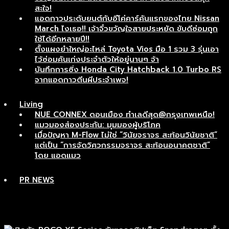
สะใจ!
แอดกาวประดับยนต์กับอีโค่คาร์คันแรกของไทย Nissan
March ไงเธอ!! เจ้าจิ๋วขวัญใจสายประหยัด ขับดีซ่อมถูก
ใช้ได้อีกหลายปี!!
ตั้งแผงยำใหญ่อะไหล่ Toyota Vios มือ 1 รวม 3 รุ่นเอา
ไว้ซ่อมคันเก่งประจำตัวให้อยู่นานๆ จ้า
บันทึกการซิ่ง Honda City Hatchback 1.0 Turbo RS
จากแอดกาวตีนผีประจำเพจ!
Living
NUE CONNEX ดอนเมือง ทำเลดีสุด@กรุงเทพเหนือ!
แมวมองส่องประกัน: มุมมองผู้บริโภค
เมื่อปัญหา M-Flow ไม่ใช่ “วินัยจราจร สะท้อนวินัยชาติ”
แต่เป็น “การจัดวิศวกรรมจราจร สะท้อนอนาคตชาติ”
โดย แอดแมว
PR NEWS