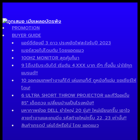
PROMOTION
BUYER GUIDE
แอร์ดีต้องมี 3 ดาว ประหยัดไฟสะใจรับปี 2023
เบอร์สวยไม่โดนต้ม โดยแอดแมว
100HZ MONITOR สุดคุ้มก็มา
9 โต๊ะปรับระดับได้ เริ่มต้น 4,XXX บาท ดีๆ ทั้งนั้น น่าใช้ทุก
แบรนด์!!
10 จอคอมเทพทำงานก็ได้ เล่นเกมก็ดี ดูหนังก็แจ่ม ขอเชียร์ให้
โดน!
6 ULTRA SHORT THROW PROJECTOR และทีวีจอเบิ้ม
85″ เด็ดดวง เปลี่ยนบ้านเป็นโรงหนัง!!
มหากาพย์จอ DELL ยำใหญ่ 20 รุ่น!! ใหม่เนียนกริ๊บ เอาใจ
สายทำงานและเกมมิ่ง รหัสท้ายใหม่กริ๊บ 22, 23 เท่านั้น!!
สินค้าเกรดบี เล่นได้หรือไม่ โดย แอดแมว