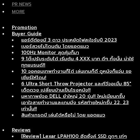
PR NEWS
MORE
Promotion
Buyer Guide
แอร์ดีต้องมี 3 ดาว ประหยัดไฟสะใจรับปี 2023
เบอร์สวยไม่โดนต้ม โดยแอดแมว
100Hz Monitor สุดคุ้มก็มา
9 โต๊ะปรับระดับได้ เริ่มต้น 4,XXX บาท ดีๆ ทั้งนั้น น่าใช้
ทุกแบรนด์!!
10 จอคอมเทพทำงานก็ได้ เล่นเกมก็ดี ดูหนังก็แจ่ม ขอ
เชียร์ให้โดน!
6 Ultra Short Throw Projector และทีวีจอเบิ้ม 85″
เด็ดดวง เปลี่ยนบ้านเป็นโรงหนัง!!
มหากาพย์จอ DELL ยำใหญ่ 20 รุ่น!! ใหม่เนียนกริ๊บ
เอาใจสายทำงานและเกมมิ่ง รหัสท้ายใหม่กริ๊บ 22, 23
เท่านั้น!!
สินค้าเกรดบี เล่นได้หรือไม่ โดย แอดแมว
Reviews
[Review] Lexar LPAH100 ฮีตซิ้งค์ SSD ถูกๆ เท่ๆ