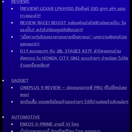
REVIEWS
[REVIEW] LEXAR LPAH100 ฮีตซิ้งค์ SSD ถูกๆ เท่ๆ แอด
กาวแนะนำ!!
REVIEW RACE1 BOOST กล่องคันเร่งไฟฟ้าต่อสายปุ๊บ วิ่ง
แรงปั๊บ! สะใจไม่ต้องจูนให้เสียเวลา!!
“เมื่อการทุ่มโฆษณาอาจกลายเป็นหายนะ” บทความพิเศษโดย
แอดแมว￼
D.I.Y.แบบแมวๆ กับ JBL STAGE3 637F ลำโพงแกนร่วม
อัพเกรด ใน HONDA CITY GM2 แบบง่ายๆ จ่ายน้อย ไม่ง้อ
ร้านเครื่องเสียง!
GADGET
ONEPLUS 9 REVIEW – น้องรองจากพี่ PRO ที่ไม่ขี้เหร่เลย
เหอะ!
สกรีนเสื้อ ของพรีเมียมทำเองง่ายๆ ได้ที่บ้านสอยไดซับแจ่มๆ
AUTOMOTIVE
ENEOS X-PRIME งานดี VI โหด
น้ำมันแพงแบบนี้ ติดแก็สดีไหม โดย แอดแมว