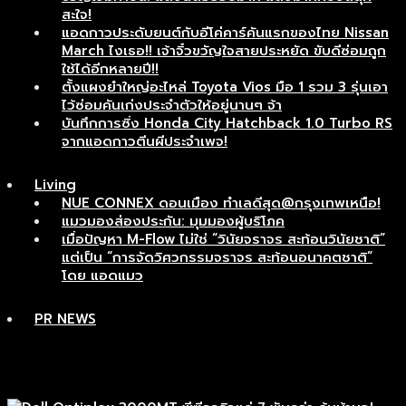
สะใจ!
แอดกาวประดับยนต์กับอีโค่คาร์คันแรกของไทย Nissan
March ไงเธอ!! เจ้าจิ๋วขวัญใจสายประหยัด ขับดีซ่อมถูก
ใช้ได้อีกหลายปี!!
ตั้งแผงยำใหญ่อะไหล่ Toyota Vios มือ 1 รวม 3 รุ่นเอา
ไว้ซ่อมคันเก่งประจำตัวให้อยู่นานๆ จ้า
บันทึกการซิ่ง Honda City Hatchback 1.0 Turbo RS
จากแอดกาวตีนผีประจำเพจ!
Living
NUE CONNEX ดอนเมือง ทำเลดีสุด@กรุงเทพเหนือ!
แมวมองส่องประกัน: มุมมองผู้บริโภค
เมื่อปัญหา M-Flow ไม่ใช่ “วินัยจราจร สะท้อนวินัยชาติ”
แต่เป็น “การจัดวิศวกรรมจราจร สะท้อนอนาคตชาติ”
โดย แอดแมว
PR NEWS