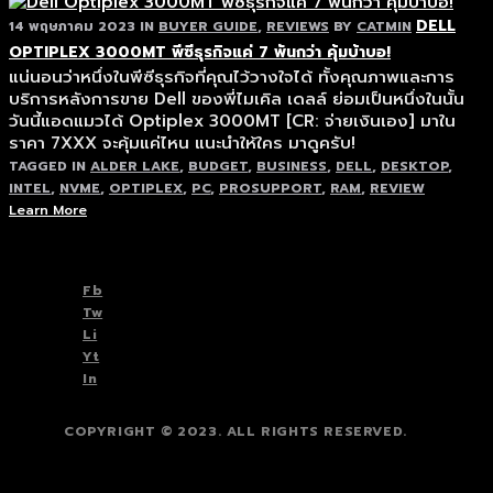
DELL
14 พฤษภาคม 2023
IN
BUYER GUIDE
,
REVIEWS
BY
CATMIN
OPTIPLEX 3000MT พีซีธุรกิจแค่ 7 พันกว่า คุ้มบ้าบอ!
แน่นอนว่าหนึ่งในพีซีธุรกิจที่คุณไว้วางใจได้ ทั้งคุณภาพและการ
บริการหลังการขาย Dell ของพี่ไมเคิล เดลล์ ย่อมเป็นหนึ่งในนั้น
วันนี้แอดแมวได้ Optiplex 3000MT [CR: จ่ายเงินเอง] มาใน
ราคา 7XXX จะคุ้มแค่ไหน แนะนำให้ใคร มาดูครับ!
TAGGED IN
ALDER LAKE
,
BUDGET
,
BUSINESS
,
DELL
,
DESKTOP
,
INTEL
,
NVME
,
OPTIPLEX
,
PC
,
PROSUPPORT
,
RAM
,
REVIEW
Learn More
TOP
BACK TO
Fb
Tw
Li
Yt
In
COPYRIGHT © 2023. ALL RIGHTS RESERVED.
TOP
BACK TO