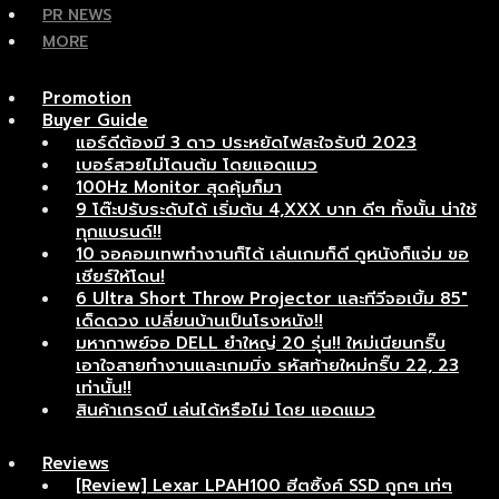
PR NEWS
MORE
Promotion
Buyer Guide
แอร์ดีต้องมี 3 ดาว ประหยัดไฟสะใจรับปี 2023
เบอร์สวยไม่โดนต้ม โดยแอดแมว
100Hz Monitor สุดคุ้มก็มา
9 โต๊ะปรับระดับได้ เริ่มต้น 4,XXX บาท ดีๆ ทั้งนั้น น่าใช้
ทุกแบรนด์!!
10 จอคอมเทพทำงานก็ได้ เล่นเกมก็ดี ดูหนังก็แจ่ม ขอ
เชียร์ให้โดน!
6 Ultra Short Throw Projector และทีวีจอเบิ้ม 85″
เด็ดดวง เปลี่ยนบ้านเป็นโรงหนัง!!
มหากาพย์จอ DELL ยำใหญ่ 20 รุ่น!! ใหม่เนียนกริ๊บ
เอาใจสายทำงานและเกมมิ่ง รหัสท้ายใหม่กริ๊บ 22, 23
เท่านั้น!!
สินค้าเกรดบี เล่นได้หรือไม่ โดย แอดแมว
Reviews
[Review] Lexar LPAH100 ฮีตซิ้งค์ SSD ถูกๆ เท่ๆ