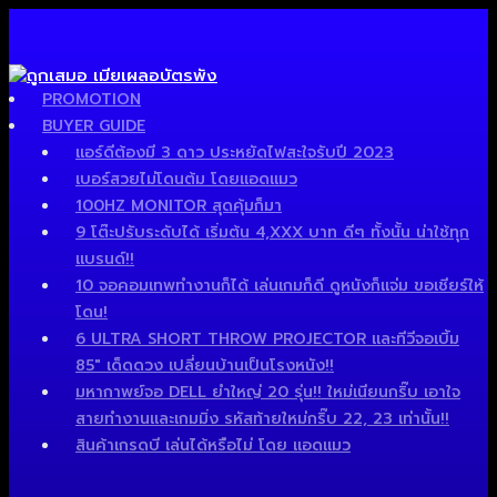
PROMOTION
BUYER GUIDE
แอร์ดีต้องมี 3 ดาว ประหยัดไฟสะใจรับปี 2023
เบอร์สวยไม่โดนต้ม โดยแอดแมว
100HZ MONITOR สุดคุ้มก็มา
9 โต๊ะปรับระดับได้ เริ่มต้น 4,XXX บาท ดีๆ ทั้งนั้น น่าใช้ทุก
แบรนด์!!
10 จอคอมเทพทำงานก็ได้ เล่นเกมก็ดี ดูหนังก็แจ่ม ขอเชียร์ให้
โดน!
6 ULTRA SHORT THROW PROJECTOR และทีวีจอเบิ้ม
85″ เด็ดดวง เปลี่ยนบ้านเป็นโรงหนัง!!
มหากาพย์จอ DELL ยำใหญ่ 20 รุ่น!! ใหม่เนียนกริ๊บ เอาใจ
สายทำงานและเกมมิ่ง รหัสท้ายใหม่กริ๊บ 22, 23 เท่านั้น!!
สินค้าเกรดบี เล่นได้หรือไม่ โดย แอดแมว