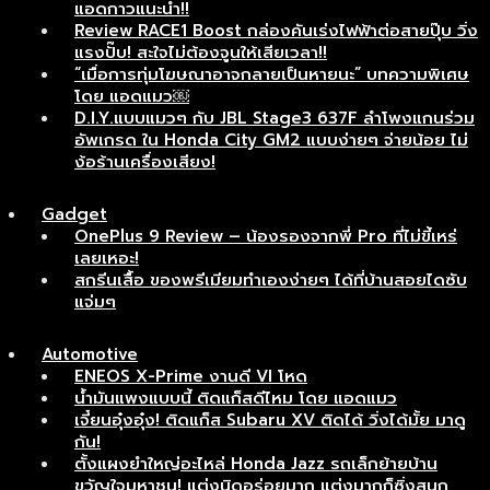
แอดกาวแนะนำ!!
Review RACE1 Boost กล่องคันเร่งไฟฟ้าต่อสายปุ๊บ วิ่ง
แรงปั๊บ! สะใจไม่ต้องจูนให้เสียเวลา!!
“เมื่อการทุ่มโฆษณาอาจกลายเป็นหายนะ” บทความพิเศษ
โดย แอดแมว￼
D.I.Y.แบบแมวๆ กับ JBL Stage3 637F ลำโพงแกนร่วม
อัพเกรด ใน Honda City GM2 แบบง่ายๆ จ่ายน้อย ไม่
ง้อร้านเครื่องเสียง!
Gadget
OnePlus 9 Review – น้องรองจากพี่ Pro ที่ไม่ขี้เหร่
เลยเหอะ!
สกรีนเสื้อ ของพรีเมียมทำเองง่ายๆ ได้ที่บ้านสอยไดซับ
แจ่มๆ
Automotive
ENEOS X-Prime งานดี VI โหด
น้ำมันแพงแบบนี้ ติดแก็สดีไหม โดย แอดแมว
เจี๋ยนอุ๋งอุ๋ง! ติดแก็ส Subaru XV ติดได้ วิ่งได้มั้ย มาดู
กัน!
ตั้งแผงยำใหญ่อะไหล่ Honda Jazz รถเล็กย้ายบ้าน
ขวัญใจมหาชน! แต่งนิดอร่อยมาก แต่งมากก็ซิ่งสนุก