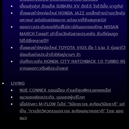
เจี๋ยนอุ๋งอุ๋ง! ติดแก็ส SUBARU XV ติดได้ วิ่งได้มั้ย มาดูกัน!
ตั้งแผงยำใหญ่อะไหล่ HONDA JAZZ รถเล็กย้ายบ้านขวัญใจ
มหาชน! แต่งนิดอร่อยมาก แต่งมากก็ซิ่งสนุกสะใจ!
แอดกาวประดับยนต์กับอีโค่คาร์คันแรกของไทย NISSAN
MARCH ไงเธอ!! เจ้าจิ๋วขวัญใจสายประหยัด ขับดีซ่อมถูก
ใช้ได้อีกหลายปี!!
ตั้งแผงยำใหญ่อะไหล่ TOYOTA VIOS มือ 1 รวม 3 รุ่นเอาไว้
ซ่อมคันเก่งประจำตัวให้อยู่นานๆ จ้า
บันทึกการซิ่ง HONDA CITY HATCHBACK 1.0 TURBO RS
จากแอดกาวตีนผีประจำเพจ!
LIVING
NUE CONNEX ดอนเมือง ทำเลดีสุด@กรุงเทพเหนือ!
แมวมองส่องประกัน: มุมมองผู้บริโภค
เมื่อปัญหา M-FLOW ไม่ใช่ “วินัยจราจร สะท้อนวินัยชาติ” แต่
เป็น “การจัดวิศวกรรมจราจร สะท้อนอนาคตชาติ” โดย แอด
แมว