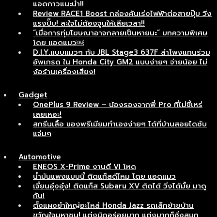
แอดกาวแนะนำ!!
Review RACE1 Boost กล่องคันเร่งไฟฟ้าต่อสายปุ๊บ วิ่ง
แรงปั๊บ! สะใจไม่ต้องจูนให้เสียเวลา!!
“เมื่อการทุ่มโฆษณาอาจกลายเป็นหายนะ” บทความพิเศษ
โดย แอดแมว￼
D.I.Y.แบบแมวๆ กับ JBL Stage3 637F ลำโพงแกนร่วม
อัพเกรด ใน Honda City GM2 แบบง่ายๆ จ่ายน้อย ไม่
ง้อร้านเครื่องเสียง!
Gadget
OnePlus 9 Review – น้องรองจากพี่ Pro ที่ไม่ขี้เหร่
เลยเหอะ!
สกรีนเสื้อ ของพรีเมียมทำเองง่ายๆ ได้ที่บ้านสอยไดซับ
แจ่มๆ
Automotive
ENEOS X-Prime งานดี VI โหด
น้ำมันแพงแบบนี้ ติดแก็สดีไหม โดย แอดแมว
เจี๋ยนอุ๋งอุ๋ง! ติดแก็ส Subaru XV ติดได้ วิ่งได้มั้ย มาดู
กัน!
ตั้งแผงยำใหญ่อะไหล่ Honda Jazz รถเล็กย้ายบ้าน
ขวัญใจมหาชน! แต่งนิดอร่อยมาก แต่งมากก็ซิ่งสนุก