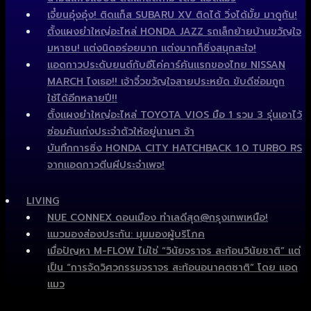
เจี๋ยนอุ๋งอุ๋ง! ติดแก็ส SUBARU XV ติดได้ วิ่งได้มั้ย มาดูกัน!
ตั้งแผงยำใหญ่อะไหล่ HONDA JAZZ รถเล็กย้ายบ้านขวัญใจ
มหาชน! แต่งนิดอร่อยมาก แต่งมากก็ซิ่งสนุกสะใจ!
แอดกาวประดับยนต์กับอีโค่คาร์คันแรกของไทย NISSAN
MARCH ไงเธอ!! เจ้าจิ๋วขวัญใจสายประหยัด ขับดีซ่อมถูก
ใช้ได้อีกหลายปี!!
ตั้งแผงยำใหญ่อะไหล่ TOYOTA VIOS มือ 1 รวม 3 รุ่นเอาไว้
ซ่อมคันเก่งประจำตัวให้อยู่นานๆ จ้า
บันทึกการซิ่ง HONDA CITY HATCHBACK 1.0 TURBO RS
จากแอดกาวตีนผีประจำเพจ!
LIVING
NUE CONNEX ดอนเมือง ทำเลดีสุด@กรุงเทพเหนือ!
แมวมองส่องประกัน: มุมมองผู้บริโภค
เมื่อปัญหา M-FLOW ไม่ใช่ “วินัยจราจร สะท้อนวินัยชาติ” แต่
เป็น “การจัดวิศวกรรมจราจร สะท้อนอนาคตชาติ” โดย แอด
แมว