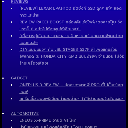
REVIEWS
[REVIEW] LEXAR LPAH100 ฮีตซิ้งค์ SSD ถูกๆ เท่ๆ แอด
กาวแนะนำ!!
REVIEW RACE1 BOOST กล่องคันเร่งไฟฟ้าต่อสายปุ๊บ วิ่ง
แรงปั๊บ! สะใจไม่ต้องจูนให้เสียเวลา!!
“เมื่อการทุ่มโฆษณาอาจกลายเป็นหายนะ” บทความพิเศษโดย
แอดแมว￼
D.I.Y.แบบแมวๆ กับ JBL STAGE3 637F ลำโพงแกนร่วม
อัพเกรด ใน HONDA CITY GM2 แบบง่ายๆ จ่ายน้อย ไม่ง้อ
ร้านเครื่องเสียง!
GADGET
ONEPLUS 9 REVIEW – น้องรองจากพี่ PRO ที่ไม่ขี้เหร่เลย
เหอะ!
สกรีนเสื้อ ของพรีเมียมทำเองง่ายๆ ได้ที่บ้านสอยไดซับแจ่มๆ
AUTOMOTIVE
ENEOS X-PRIME งานดี VI โหด
น้ำมันแพงแบบนี้ ติดแก็สดีไหม โดย แอดแมว