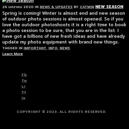
NEW SEASON
26 มกราคม 2020
IN
NEWS & UPDATES
BY
CATMIN
Spring is coming! Winter is almost end and new season
of outdoor photo sessions is almost opened. So if you
love the outdoor photoshoots it is a right time to book
a photo session to be sure, that you are in the list. I
have got a billions of new fresh ideas and have already
update my photo equipment with brand new things.
TAGGED IN
IMPORTANT
,
INFO
,
NEWS
Learn More
TOP
BACK TO
Fb
Tw
Li
Yt
In
COPYRIGHT © 2023. ALL RIGHTS RESERVED.
TOP
BACK TO