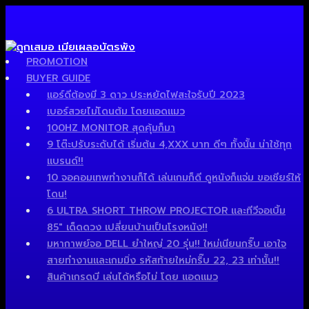
PROMOTION
BUYER GUIDE
แอร์ดีต้องมี 3 ดาว ประหยัดไฟสะใจรับปี 2023
เบอร์สวยไม่โดนต้ม โดยแอดแมว
100HZ MONITOR สุดคุ้มก็มา
9 โต๊ะปรับระดับได้ เริ่มต้น 4,XXX บาท ดีๆ ทั้งนั้น น่าใช้ทุก
แบรนด์!!
10 จอคอมเทพทำงานก็ได้ เล่นเกมก็ดี ดูหนังก็แจ่ม ขอเชียร์ให้
โดน!
6 ULTRA SHORT THROW PROJECTOR และทีวีจอเบิ้ม
85″ เด็ดดวง เปลี่ยนบ้านเป็นโรงหนัง!!
มหากาพย์จอ DELL ยำใหญ่ 20 รุ่น!! ใหม่เนียนกริ๊บ เอาใจ
สายทำงานและเกมมิ่ง รหัสท้ายใหม่กริ๊บ 22, 23 เท่านั้น!!
สินค้าเกรดบี เล่นได้หรือไม่ โดย แอดแมว