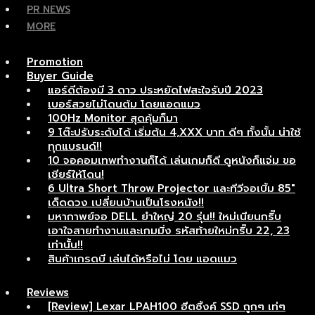
PR NEWS
MORE
Promotion
Buyer Guide
แอร์ดีต้องมี 3 ดาว ประหยัดไฟสะใจรับปี 2023
เบอร์สวยไม่โดนต้ม โดยแอดแมว
100Hz Monitor สุดคุ้มก็มา
9 โต๊ะปรับระดับได้ เริ่มต้น 4,XXX บาท ดีๆ ทั้งนั้น น่าใช้
ทุกแบรนด์!!
10 จอคอมเทพทำงานก็ได้ เล่นเกมก็ดี ดูหนังก็แจ่ม ขอ
เชียร์ให้โดน!
6 Ultra Short Throw Projector และทีวีจอเบิ้ม 85″
เด็ดดวง เปลี่ยนบ้านเป็นโรงหนัง!!
มหากาพย์จอ DELL ยำใหญ่ 20 รุ่น!! ใหม่เนียนกริ๊บ
เอาใจสายทำงานและเกมมิ่ง รหัสท้ายใหม่กริ๊บ 22, 23
เท่านั้น!!
สินค้าเกรดบี เล่นได้หรือไม่ โดย แอดแมว
Reviews
[Review] Lexar LPAH100 ฮีตซิ้งค์ SSD ถูกๆ เท่ๆ