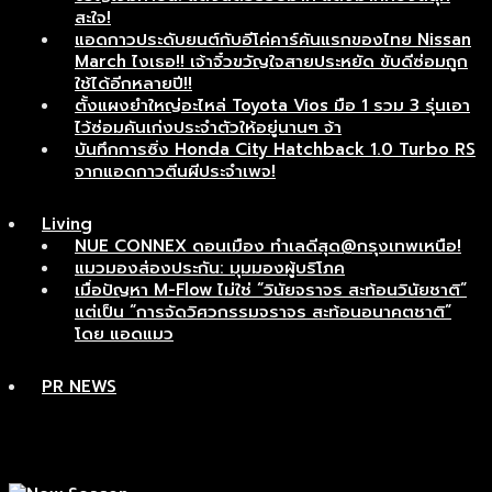
สะใจ!
แอดกาวประดับยนต์กับอีโค่คาร์คันแรกของไทย Nissan
March ไงเธอ!! เจ้าจิ๋วขวัญใจสายประหยัด ขับดีซ่อมถูก
ใช้ได้อีกหลายปี!!
ตั้งแผงยำใหญ่อะไหล่ Toyota Vios มือ 1 รวม 3 รุ่นเอา
ไว้ซ่อมคันเก่งประจำตัวให้อยู่นานๆ จ้า
บันทึกการซิ่ง Honda City Hatchback 1.0 Turbo RS
จากแอดกาวตีนผีประจำเพจ!
Living
NUE CONNEX ดอนเมือง ทำเลดีสุด@กรุงเทพเหนือ!
แมวมองส่องประกัน: มุมมองผู้บริโภค
เมื่อปัญหา M-Flow ไม่ใช่ “วินัยจราจร สะท้อนวินัยชาติ”
แต่เป็น “การจัดวิศวกรรมจราจร สะท้อนอนาคตชาติ”
โดย แอดแมว
PR NEWS