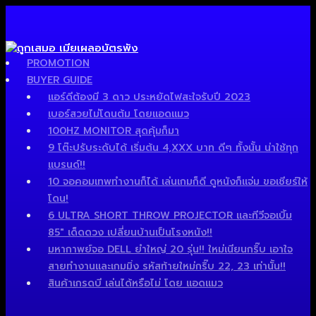
PROMOTION
BUYER GUIDE
แอร์ดีต้องมี 3 ดาว ประหยัดไฟสะใจรับปี 2023
เบอร์สวยไม่โดนต้ม โดยแอดแมว
100HZ MONITOR สุดคุ้มก็มา
9 โต๊ะปรับระดับได้ เริ่มต้น 4,XXX บาท ดีๆ ทั้งนั้น น่าใช้ทุก
แบรนด์!!
10 จอคอมเทพทำงานก็ได้ เล่นเกมก็ดี ดูหนังก็แจ่ม ขอเชียร์ให้
โดน!
6 ULTRA SHORT THROW PROJECTOR และทีวีจอเบิ้ม
85″ เด็ดดวง เปลี่ยนบ้านเป็นโรงหนัง!!
มหากาพย์จอ DELL ยำใหญ่ 20 รุ่น!! ใหม่เนียนกริ๊บ เอาใจ
สายทำงานและเกมมิ่ง รหัสท้ายใหม่กริ๊บ 22, 23 เท่านั้น!!
สินค้าเกรดบี เล่นได้หรือไม่ โดย แอดแมว