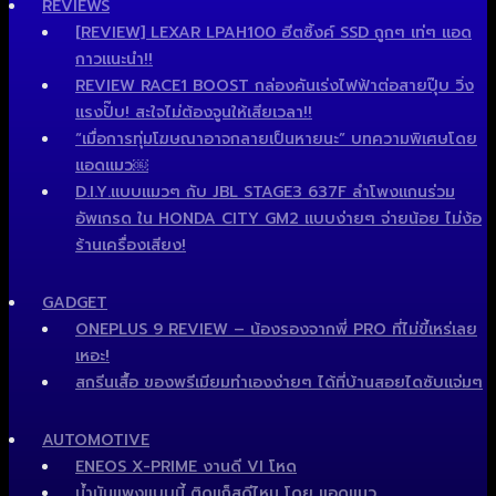
REVIEWS
[REVIEW] LEXAR LPAH100 ฮีตซิ้งค์ SSD ถูกๆ เท่ๆ แอด
กาวแนะนำ!!
REVIEW RACE1 BOOST กล่องคันเร่งไฟฟ้าต่อสายปุ๊บ วิ่ง
แรงปั๊บ! สะใจไม่ต้องจูนให้เสียเวลา!!
“เมื่อการทุ่มโฆษณาอาจกลายเป็นหายนะ” บทความพิเศษโดย
แอดแมว￼
D.I.Y.แบบแมวๆ กับ JBL STAGE3 637F ลำโพงแกนร่วม
อัพเกรด ใน HONDA CITY GM2 แบบง่ายๆ จ่ายน้อย ไม่ง้อ
ร้านเครื่องเสียง!
GADGET
ONEPLUS 9 REVIEW – น้องรองจากพี่ PRO ที่ไม่ขี้เหร่เลย
เหอะ!
สกรีนเสื้อ ของพรีเมียมทำเองง่ายๆ ได้ที่บ้านสอยไดซับแจ่มๆ
AUTOMOTIVE
ENEOS X-PRIME งานดี VI โหด
น้ำมันแพงแบบนี้ ติดแก็สดีไหม โดย แอดแมว