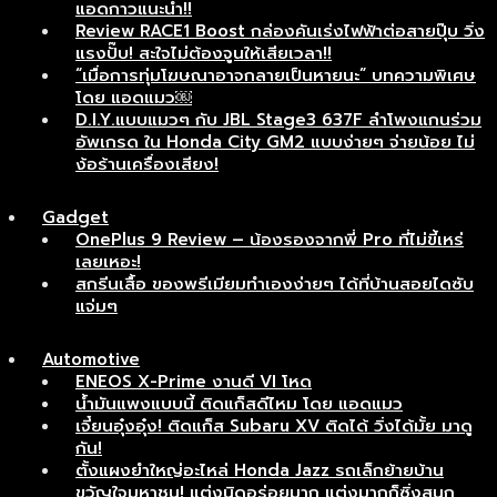
แอดกาวแนะนำ!!
Review RACE1 Boost กล่องคันเร่งไฟฟ้าต่อสายปุ๊บ วิ่ง
แรงปั๊บ! สะใจไม่ต้องจูนให้เสียเวลา!!
“เมื่อการทุ่มโฆษณาอาจกลายเป็นหายนะ” บทความพิเศษ
โดย แอดแมว￼
D.I.Y.แบบแมวๆ กับ JBL Stage3 637F ลำโพงแกนร่วม
อัพเกรด ใน Honda City GM2 แบบง่ายๆ จ่ายน้อย ไม่
ง้อร้านเครื่องเสียง!
Gadget
OnePlus 9 Review – น้องรองจากพี่ Pro ที่ไม่ขี้เหร่
เลยเหอะ!
สกรีนเสื้อ ของพรีเมียมทำเองง่ายๆ ได้ที่บ้านสอยไดซับ
แจ่มๆ
Automotive
ENEOS X-Prime งานดี VI โหด
น้ำมันแพงแบบนี้ ติดแก็สดีไหม โดย แอดแมว
เจี๋ยนอุ๋งอุ๋ง! ติดแก็ส Subaru XV ติดได้ วิ่งได้มั้ย มาดู
กัน!
ตั้งแผงยำใหญ่อะไหล่ Honda Jazz รถเล็กย้ายบ้าน
ขวัญใจมหาชน! แต่งนิดอร่อยมาก แต่งมากก็ซิ่งสนุก