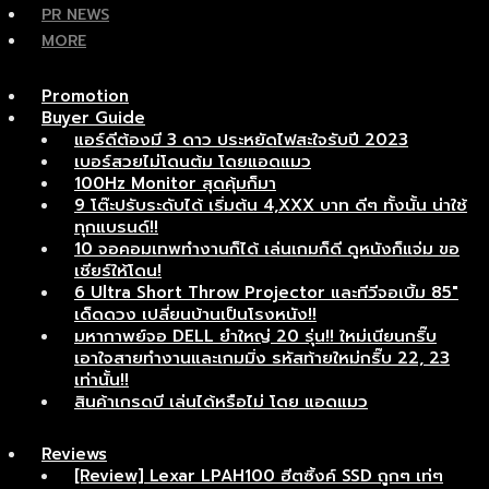
PR NEWS
MORE
Promotion
Buyer Guide
แอร์ดีต้องมี 3 ดาว ประหยัดไฟสะใจรับปี 2023
เบอร์สวยไม่โดนต้ม โดยแอดแมว
100Hz Monitor สุดคุ้มก็มา
9 โต๊ะปรับระดับได้ เริ่มต้น 4,XXX บาท ดีๆ ทั้งนั้น น่าใช้
ทุกแบรนด์!!
10 จอคอมเทพทำงานก็ได้ เล่นเกมก็ดี ดูหนังก็แจ่ม ขอ
เชียร์ให้โดน!
6 Ultra Short Throw Projector และทีวีจอเบิ้ม 85″
เด็ดดวง เปลี่ยนบ้านเป็นโรงหนัง!!
มหากาพย์จอ DELL ยำใหญ่ 20 รุ่น!! ใหม่เนียนกริ๊บ
เอาใจสายทำงานและเกมมิ่ง รหัสท้ายใหม่กริ๊บ 22, 23
เท่านั้น!!
สินค้าเกรดบี เล่นได้หรือไม่ โดย แอดแมว
Reviews
[Review] Lexar LPAH100 ฮีตซิ้งค์ SSD ถูกๆ เท่ๆ