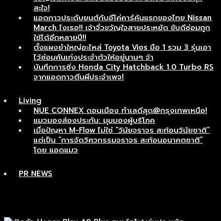
สะใจ!
แอดกาวประดับยนต์กับอีโค่คาร์คันแรกของไทย Nissan
March ไงเธอ!! เจ้าจิ๋วขวัญใจสายประหยัด ขับดีซ่อมถูก
ใช้ได้อีกหลายปี!!
ตั้งแผงยำใหญ่อะไหล่ Toyota Vios มือ 1 รวม 3 รุ่นเอา
ไว้ซ่อมคันเก่งประจำตัวให้อยู่นานๆ จ้า
บันทึกการซิ่ง Honda City Hatchback 1.0 Turbo RS
จากแอดกาวตีนผีประจำเพจ!
Living
NUE CONNEX ดอนเมือง ทำเลดีสุด@กรุงเทพเหนือ!
แมวมองส่องประกัน: มุมมองผู้บริโภค
เมื่อปัญหา M-Flow ไม่ใช่ “วินัยจราจร สะท้อนวินัยชาติ”
แต่เป็น “การจัดวิศวกรรมจราจร สะท้อนอนาคตชาติ”
โดย แอดแมว
PR NEWS