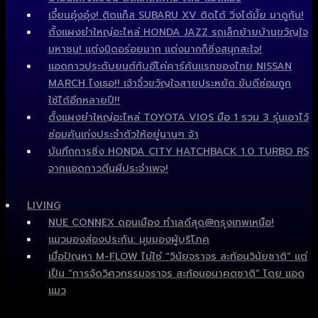
เจี๋ยนอุ๋งอุ๋ง! ติดแก็ส SUBARU XV ติดได้ วิ่งได้มั้ย มาดูกัน!
ตั้งแผงยำใหญ่อะไหล่ HONDA JAZZ รถเล็กย้ายบ้านขวัญใจ
มหาชน! แต่งนิดอร่อยมาก แต่งมากก็ซิ่งสนุกสะใจ!
แอดกาวประดับยนต์กับอีโค่คาร์คันแรกของไทย NISSAN
MARCH ไงเธอ!! เจ้าจิ๋วขวัญใจสายประหยัด ขับดีซ่อมถูก
ใช้ได้อีกหลายปี!!
ตั้งแผงยำใหญ่อะไหล่ TOYOTA VIOS มือ 1 รวม 3 รุ่นเอาไว้
ซ่อมคันเก่งประจำตัวให้อยู่นานๆ จ้า
บันทึกการซิ่ง HONDA CITY HATCHBACK 1.0 TURBO RS
จากแอดกาวตีนผีประจำเพจ!
LIVING
NUE CONNEX ดอนเมือง ทำเลดีสุด@กรุงเทพเหนือ!
แมวมองส่องประกัน: มุมมองผู้บริโภค
เมื่อปัญหา M-FLOW ไม่ใช่ “วินัยจราจร สะท้อนวินัยชาติ” แต่
เป็น “การจัดวิศวกรรมจราจร สะท้อนอนาคตชาติ” โดย แอด
แมว