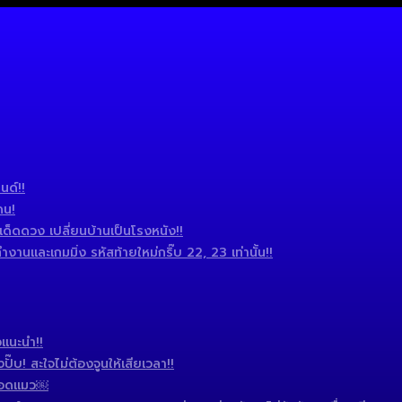
นด์!!
ดน!
ดดวง เปลี่ยนบ้านเป็นโรงหนัง!!
านและเกมมิ่ง รหัสท้ายใหม่กริ๊บ 22, 23 เท่านั้น!!
แนะนำ!!
บ! สะใจไม่ต้องจูนให้เสียเวลา!!
 แอดแมว￼