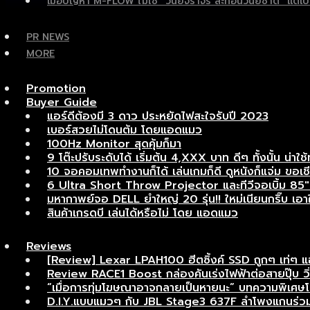
เมื่อปัญหา M-FLOW ไม่ใช่ “วินัยจราจร สะท้อนวินัยชาติ” แ
PR NEWS
MORE
Promotion
Buyer Guide
แอร์ดีต้องมี 3 ดาว ประหยัดไฟสะใจรับปี 2023
เบอร์สวยไม่โดนต้ม โดยแอดแมว
100Hz Monitor สุดคุ้มก็มา
9 โต๊ะปรับระดับได้ เริ่มต้น 4,XXX บาท ดีๆ ทั้งนั้น น่าใช้
10 จอคอมเทพทำงานก็ได้ เล่นเกมก็ดี ดูหนังก็แจ่ม ขอเชี
6 Ultra Short Throw Projector และทีวีจอเบิ้ม 85″ เ
มหากาพย์จอ DELL ยำใหญ่ 20 รุ่น!! ใหม่เนียนกริ๊บ เอาใจ
สินค้าเกรดบี เล่นได้หรือไม่ โดย แอดแมว
Reviews
[Review] Lexar LPAH100 ฮีตซิ้งค์ SSD ถูกๆ เท่ๆ 
Review RACE1 Boost กล่องคันเร่งไฟฟ้าต่อสายปุ๊บ วิ่งแ
“เมื่อการทุ่มโฆษณาอาจกลายเป็นหายนะ” บทความพิเ
D.I.Y.แบบแมวๆ กับ JBL Stage3 637F ลำโพงแกนร่วมอ