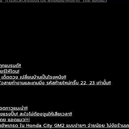
ต่เป็น “การจัดวิศวกรรมจราจร สะท้อนอนาคตชาติ” โดย แอดแมว
ทุกแบรนด์!!
ยร์ให้โดน!
ด็ดดวง เปลี่ยนบ้านเป็นโรงหนัง!!
สายทำงานและเกมมิ่ง รหัสท้ายใหม่กริ๊บ 22, 23 เท่านั้น!!
แอดกาวแนะนำ!!
รงปั๊บ! สะใจไม่ต้องจูนให้เสียเวลา!!
ศษโดย แอดแมว￼
ัพเกรด ใน Honda City GM2 แบบง่ายๆ จ่ายน้อย ไม่ง้อร้านเครื