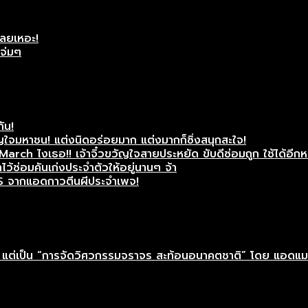
เลยเหอะ!
แจ่มๆ
กัน!
ใจมหาชน! แต่งนิดอร่อยมาก แต่งมากก็ซิ่งสนุกสะใจ!
rch ไงเธอ!! เจ้าจิ๋วขวัญใจสายประหยัด ขับดีซ่อมถูก ใช้ได้อีกห
ว้ซ่อมคันเก่งประจำตัวให้อยู่นานๆ จ้า
S จากแอดกาวตีนผีประจำเพจ!
าติ” แต่เป็น “การจัดวิศวกรรมจราจร สะท้อนอนาคตชาติ” โดย แอดแ