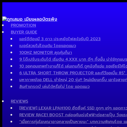
PROMOTION
BUYER GUIDE
แอร์ดีต้องมี 3 ดาว ประหยัดไฟสะใจรับปี 2023
เบอร์สวยไม่โดนต้ม โดยแอดแมว
100HZ MONITOR สุดคุ้มก็มา
9 โต๊ะปรับระดับได้ เริ่มต้น 4,XXX บาท ดีๆ ทั้งนั้น น่าใช้ทุกแบร
10 จอคอมเทพทำงานก็ได้ เล่นเกมก็ดี ดูหนังก็แจ่ม ขอเชียร์ให้โ
6 ULTRA SHORT THROW PROJECTOR และทีวีจอเบิ้ม 85″ เด็
มหากาพย์จอ DELL ยำใหญ่ 20 รุ่น!! ใหม่เนียนกริ๊บ เอาใจสายทำง
สินค้าเกรดบี เล่นได้หรือไม่ โดย แอดแมว
REVIEWS
[REVIEW] LEXAR LPAH100 ฮีตซิ้งค์ SSD ถูกๆ เท่ๆ แอดกาว
REVIEW RACE1 BOOST กล่องคันเร่งไฟฟ้าต่อสายปุ๊บ วิ่งแรงปั๊
“เมื่อการทุ่มโฆษณาอาจกลายเป็นหายนะ” บทความพิเศษโดย