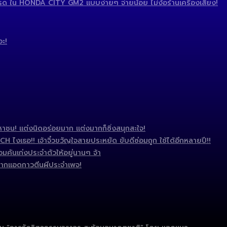
 ใน HONDA CITY GM2 แบบง่ายๆ จ่ายน้อย ไม่ง้อร้านเครื่องเสียง!
อะ!
ชน! แต่งนิดอร่อยมาก แต่งมากก็ซิ่งสนุกสะใจ!
งเธอ!! เจ้าจิ๋วขวัญใจสายประหยัด ขับดีซ่อมถูก ใช้ได้อีกหลายปี!!
มคันเก่งประจำตัวให้อยู่นานๆ จ้า
ากแอดกาวตีนผีประจำเพจ!