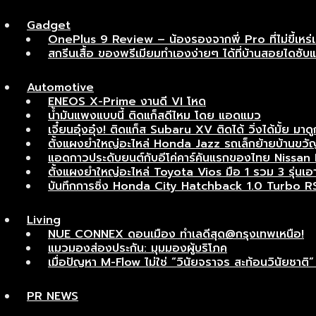
Gadget
OnePlus 9 Review – น้องรองจากพี่ Pro ที่ไม่ขี้เหร่
สกรีนเสื้อ ของพรีเมียมทำเองง่ายๆ ได้ที่บ้านสอยไดซับ
Automotive
ENEOS X-Prime งานดี VI โหด
น้ำมันแพงแบบนี้ ติดแก็สดีไหม โดย แอดแมว
เจี๋ยนอุ๋งอุ๋ง! ติดแก็ส Subaru XV ติดได้ วิ่งได้มั้ย มาดู
ตั้งแผงยำใหญ่อะไหล่ Honda Jazz รถเล็กย้ายบ้านขวัญ
แอดกาวประดับยนต์กับอีโค่คาร์คันแรกของไทย Nissan Ma
ตั้งแผงยำใหญ่อะไหล่ Toyota Vios มือ 1 รวม 3 รุ่นเอาไ
บันทึกการซิ่ง Honda City Hatchback 1.0 Turbo R
Living
NUE CONNEX ดอนเมือง ทำเลดีสุด@กรุงเทพเหนือ!
แมวมองส่องประกัน: มุมมองผู้บริโภค
เมื่อปัญหา M-Flow ไม่ใช่ “วินัยจราจร สะท้อนวินัยช
PR NEWS