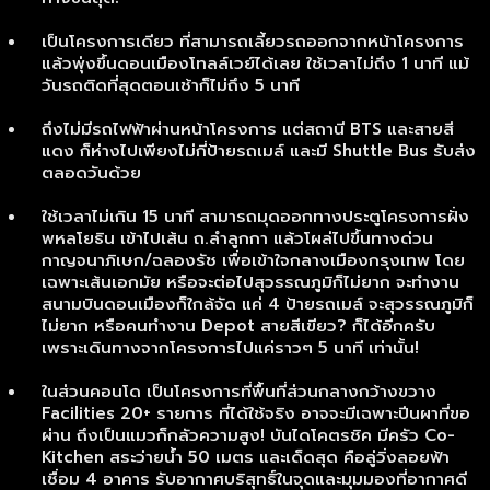
เป็นโครงการเดียว ที่สามารถเลี้ยวรถออกจากหน้าโครงการ
แล้วพุ่งขึ้นดอนเมืองโทลล์เวย์ได้เลย ใช้เวลาไม่ถึง 1 นาที แม้
วันรถติดที่สุดตอนเช้าก็ไม่ถึง 5 นาที
ถึงไม่มีรถไฟฟ้าผ่านหน้าโครงการ แต่สถานี BTS และสายสี
แดง ก็ห่างไปเพียงไม่กี่ป้ายรถเมล์ และมี Shuttle Bus รับส่ง
ตลอดวันด้วย
ใช้เวลาไม่เกิน 15 นาที สามารถมุดออกทางประตูโครงการฝั่ง
พหลโยธิน เข้าไปเส้น ถ.ลำลูกกา แล้วโผล่ไปขึ้นทางด่วน
กาญจนาภิเษก/ฉลองรัช เพื่อเข้าใจกลางเมืองกรุงเทพ โดย
เฉพาะเส้นเอกมัย หรือจะต่อไปสุวรรณภูมิก็ไม่ยาก จะทำงาน
สนามบินดอนเมืองก็ใกล้จัด แค่ 4 ป้ายรถเมล์ จะสุวรรณภูมิก็
ไม่ยาก หรือคนทำงาน Depot สายสีเขียว? ก็ได้อีกครับ
เพราะเดินทางจากโครงการไปแค่ราวๆ 5 นาที เท่านั้น!
ในส่วนคอนโด เป็นโครงการที่พื้นที่ส่วนกลางกว้างขวาง
Facilities 20+ รายการ ที่ได้ใช้จริง อาจจะมีเฉพาะปีนผาที่ขอ
ผ่าน ถึงเป็นแมวก็กลัวความสูง! บันไดโคตรชิค มีครัว Co-
Kitchen สระว่ายน้ำ 50 เมตร และเด็ดสุด คือลู่วิ่งลอยฟ้า
เชื่อม 4 อาคาร รับอากาศบริสุทธิ์ในจุดและมุมมองที่อากาศดี