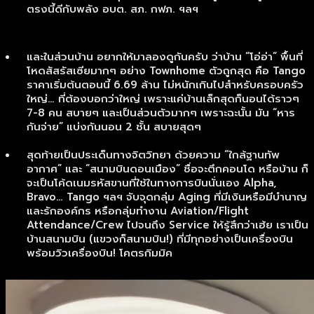
ตรงนี้ดีกับพลัง อบต. สภ. กฟภ. ฯลฯ
และในส่วนบ้าน อยากให้มาลองดูกันครับ ว่าบ้าน “โอ่อ่า” พื้นที่
โหดสัสรัสเซียมากๆ อย่าง Townhome ตัวถูกสุด คือ Tango
ราคาเริ่มต้นตอนนี้ 6.69 ล้าน ไม่หนักเกินไปสำหรับครอบครัว
ใหญ่… ที่ต้องบอกว่าใหญ่ เพราะแค่บ้านเล็กสุดก็นอนได้ราวๆ
7-8 คน สบายๆ และเป็นส่วนตัวมากๆ เพราะฉะนั้น มัน “หาร
กันจ่าย” แบ่งกันนอน 2 ชั้น สบายสุดๆ
สุดท้ายเป็นประเด็นทางจิตวิทยา ด้วยความ “ใกล้ฐานทัพ
อากาศ” และ “สนามบินดอนเมือง” ชื่อจะตึกคอนโด หรือบ้าน ก็
จะเป็นโค้ดเนมรหัสขานที่ใช้ในทางการบินนั่นเอง Alpha,
Bravo… Tango ฯลฯ จับจุดกลุ่ม Aging ที่มีเงินหรือมีบำนาญ
และรักองค์กร หรือกลุ่มทำงาน Aviation/Flight
Attendance/Crew ไปจนถึง Service ให้รู้สึกว่าเฮ้ย เราเป็น
บ้านสนามบิน (แขวงก็สนามบิน!) ที่มีทุกอย่างเป็นเครื่องบิน
พร้อมวิวเครื่องบิน! โคตรกิมมิค