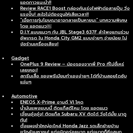
แอดกาวแนะนำ!!
Review RACE1 Boost กล่องคันเร่งไฟฟ้าต่อสายปุ๊บ วิ่ง
แรงปั๊บ! สะใจไม่ต้องจูนให้เสียเวลา!!
“เมื่อการทุ่มโฆษณาอาจกลายเป็นหายนะ” บทความพิเศษ
โดย แอดแมว￼
D.I.Y.แบบแมวๆ กับ JBL Stage3 637F ลำโพงแกนร่วม
อัพเกรด ใน Honda City GM2 แบบง่ายๆ จ่ายน้อย ไม่
ง้อร้านเครื่องเสียง!
Gadget
OnePlus 9 Review – น้องรองจากพี่ Pro ที่ไม่ขี้เหร่
เลยเหอะ!
สกรีนเสื้อ ของพรีเมียมทำเองง่ายๆ ได้ที่บ้านสอยไดซับ
แจ่มๆ
Automotive
ENEOS X-Prime งานดี VI โหด
น้ำมันแพงแบบนี้ ติดแก็สดีไหม โดย แอดแมว
เจี๋ยนอุ๋งอุ๋ง! ติดแก็ส Subaru XV ติดได้ วิ่งได้มั้ย มาดู
กัน!
ตั้งแผงยำใหญ่อะไหล่ Honda Jazz รถเล็กย้ายบ้าน
ขวัญใจมหาชน! แต่งนิดอร่อยมาก แต่งมากก็ซิ่งสนุก