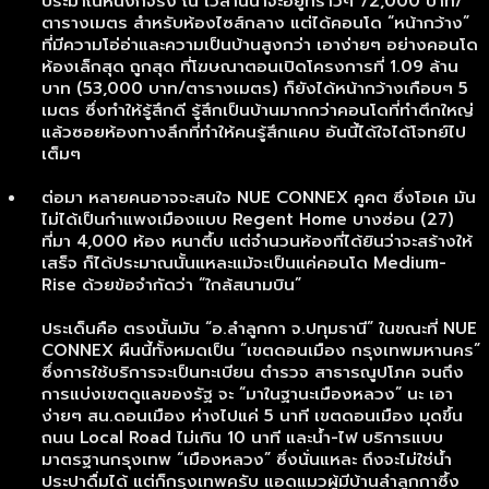
ประมาณหนึ่งก็จริง ณ เวลานี้น่าจะอยู่ที่ราวๆ 72,000 บาท/
ตารางเมตร สำหรับห้องไซส์กลาง แต่ได้คอนโด “หน้ากว้าง”
ที่มีความโอ่อ่าและความเป็นบ้านสูงกว่า เอาง่ายๆ อย่างคอนโด
ห้องเล็กสุด ถูกสุด ที่โฆษณาตอนเปิดโครงการที่ 1.09 ล้าน
บาท (53,000 บาท/ตารางเมตร) ก็ยังได้หน้ากว้างเกือบๆ 5
เมตร ซึ่งทำให้รู้สึกดี รู้สึกเป็นบ้านมากกว่าคอนโดที่ทำตึกใหญ่
แล้วซอยห้องทางลึกที่ทำให้คนรู้สึกแคบ อันนี้ได้ใจได้โจทย์ไป
เต็มๆ
ต่อมา หลายคนอาจจะสนใจ NUE CONNEX คูคต ซึ่งโอเค มัน
ไม่ได้เป็นกำแพงเมืองแบบ Regent Home บางซ่อน (27)
ที่มา 4,000 ห้อง หนาตึ้บ แต่จำนวนห้องที่ได้ยินว่าจะสร้างให้
เสร็จ ก็ได้ประมาณนั้นแหละแม้จะเป็นแค่คอนโด Medium-
Rise ด้วยข้อจำกัดว่า “ใกล้สนามบิน”
ประเด็นคือ ตรงนั้นมัน “อ.ลำลูกกา จ.ปทุมธานี” ในขณะที่ NUE
CONNEX ผืนนี้ทั้งหมดเป็น “เขตดอนเมือง กรุงเทพมหานคร”
ซึ่งการใช้บริการจะเป็นทะเบียน ตำรวจ สาธารณูปโภค จนถึง
การแบ่งเขตดูแลของรัฐ จะ “มาในฐานะเมืองหลวง” นะ เอา
ง่ายๆ สน.ดอนเมือง ห่างไปแค่ 5 นาที เขตดอนเมือง มุดขึ้น
ถนน Local Road ไม่เกิน 10 นาที และน้ำ-ไฟ บริการแบบ
มาตรฐานกรุงเทพ “เมืองหลวง” ซึ่งนั่นแหละ ถึงจะไม่ใช่น้ำ
ประปาดื่มได้ แต่ก็กรุงเทพครับ แอดแมวผู้มีบ้านลำลูกกาซึ้ง