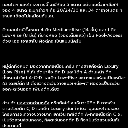
คอนโดฯ ของโครงการนี้ จะมีห้อง 5 ขนาด แต่ตอนนี้จะเหลือให้
จอง 4 ขนาด ระบุคร่าวๆ คือ 20/24/30 และ 34 ตารางเมตร ที่
รายละเอียดไม่เหมือนกันเลย
ตึกคอนโดมีทั้งหมด 4 ตึก Medium-Rise (14 ชั้น) และ 1 ตึก
Low-Rise (8 ชั้น) ที่บางห้อง (จองเต็มแล้ว) เป็น Pool-Access
ด้วย เออ เอาเข้าไป ผังตึกจะเป็นแบบนี้ครับ
หมู่ตึกทั้งหมด
มองจากทิศเหนือนะครับ
ทางซ้ายคือตึก Luxury
(Low-Rise) ที่เห็นถัดมาคือ ตึก D และมีตึก A ด้านหน้า ตึก
ทั้งหมดได้แก่ A-C-D และตึก Low-Rise จะวางแนวห้องเป็นเหนือ-
ใต้ โดยมีตึก B ตั้งขวางตะวันวางแนวเหนือ-ใต้ ห้องจะเป็นตะวัน
ออก-ตะวันออก เพียงตึกเดียว
ส่วนถ้า
มองจากด้านหลัง
หรือทิศใต้ จะเห็นว่ามีตึก B ทางซ้าย
ตามด้วยตึก C, D และตึก Luxury นั่นเท่ากับว่ามุมมองโดยรอบ
โครงการจะกว้างขวางมาก
ยกเว้น
ทิศใต้ตึก A-ทิศเหนือตึก C จะ
เป็นวิวสวนส่วนกลาง, ทิศตะวันออกตึก B ก็จะเป็นวิวสวนเช่นกัน
ประมาณนี้