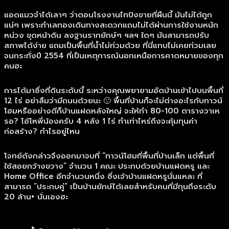
แอดแมวจำได้เลาๆ ว่าตอนโรงงานไทปิงขายที่ผืนนี้ มันไม่ได้ถูก
แน่ๆ เพราะทำเลทองเดินทางสะดวกแถมไม่ได้ผ่านการใช้งานหนัก
หน่วง ขุดหน้าดิน ลงฐานรากยักษ์ๆ ฯลฯ ใดๆ มันสามารถปรับ
สภาพได้ง่าย แถมเป็นพื้นที่น้ำไม่ท่วมด้วย ที่นี่แทบไม่เคยท่วมเลย
จนกระทั่งปี 2554 ที่เป็นเหตุการณ์นอกเหนือการคาดหมายของทุก
คนฮะ
การได้มาซึ่งที่ดินระดับนี้ ระหว่างคุณพยายามอัดบ้านเข้าไปบนพื้นที่
12 ไร่ อย่าลืมว่ามีถนนด้วยนะ 🙂 พื้นที่บ้านก็จะไม่ต่างอะไรกับทาวน์
โฮมหรืออย่างดีก็บ้านแฝดหลังใหญ่ จะให้ทำ 80-100 ตารางวาเห
รอ? โอ้โหพี่น้องครับ 4 หลัง 1 ไร่ ทำเท่าไหร่ถึงจะคุ้มทุนค่า
ก่อสร้าง? กำไรอยู่ไหน
โจทย์ดังกล่าวจึงออกมาจบที่ “ทาวน์โฮมที่พื้นที่บ้านเล็ก แต่พื้นที่
ใช้สอยกว้างขวาง” จำนวน 1 คณะ ประกบด้วยบ้านแฝดหรู และ
Home Office อีกจำนวนหนึ่ง ซึ่งเจ้าบ้านแฝดหรูนั่นแหละ ที่
สามารถ “ประกบคู่” เป็นบ้านยักษ์ได้เลยสำหรับคนที่มีทุนถึงระดับ
20 ล้าน+ นั่นเองฮะ