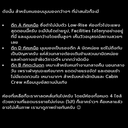
ดังนั้น สำหรับคนชอบมุมมองกว้างๆ ที่น่าสนใจก็จะมี
ตึก A ทิศเหนือ
ซึ่งถ้าไม่นับตัว Low-Rise ห้องทั่วไปจะแพง
สุดตอนนี้ครับ จะมีบันไดถ่ายรูป, Facilities ไฮโซทุกอย่างอยู่
ที่นี่ และมุมมองกว้างโดยชั้นสูงๆ เห็นวิวอนุสรณ์สถานสวยๆ
เลย
ตึก D ทิศเหนือ
มุมมองเป็นรองตึก A นิดหน่อย แต่ไม่ถึงกับ
เป็นปัญหาครับ แค่ส่วนกลางต้องเดินข้ามสวนมานิดหน่อย
และห่างทางเข้าฝั่งวิภาวดีฯ มากกว่านิดนึง
ตึก B ทิศตะวันตก
เหมาะสำหรับคนทำงานกลางคืน นอนกลาง
วัน เพราะผ้าคุณจะแห้งมากๆ แดดบ่ายแรงจัด! และตอนเช้า
ไม่มีแดดกวนใจ เหมาะมากๆ สำหรับเหล่านักบินและ Cabin
Crew หรือมนุษย์สถานบันเทิง
ห้องที่เหลือก็จะราคาลดหลั่นกันไปครับ โดยมีห้องทั้งหมด 4 ไซส์
ด้วยความที่แอดบรรยายไม่เก่งนะ (โม้!) ก็เอาคร่าวๆ คือเหลาแล้ว
อาจไม่เห็นภาพ เรามาดูภาพถ่ายกันครับ 😉