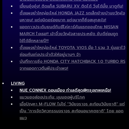
เจี๋ยนอุ๋งอุ๋ง! ติดแก็ส SUBARU XV ติดได้ วิ่งได้มั้ย มาดูกัน!
ตั้งแผงยำใหญ่อะไหล่ HONDA JAZZ รถเล็กย้ายบ้านขวัญใจ
มหาชน! แต่งนิดอร่อยมาก แต่งมากก็ซิ่งสนุกสะใจ!
แอดกาวประดับยนต์กับอีโค่คาร์คันแรกของไทย NISSAN
MARCH ไงเธอ!! เจ้าจิ๋วขวัญใจสายประหยัด ขับดีซ่อมถูก
ใช้ได้อีกหลายปี!!
ตั้งแผงยำใหญ่อะไหล่ TOYOTA VIOS มือ 1 รวม 3 รุ่นเอาไว้
ซ่อมคันเก่งประจำตัวให้อยู่นานๆ จ้า
บันทึกการซิ่ง HONDA CITY HATCHBACK 1.0 TURBO RS
จากแอดกาวตีนผีประจำเพจ!
LIVING
NUE CONNEX ดอนเมือง ทำเลดีสุด@กรุงเทพเหนือ!
แมวมองส่องประกัน: มุมมองผู้บริโภค
เมื่อปัญหา M-FLOW ไม่ใช่ “วินัยจราจร สะท้อนวินัยชาติ” แต่
เป็น “การจัดวิศวกรรมจราจร สะท้อนอนาคตชาติ” โดย แอด
แมว