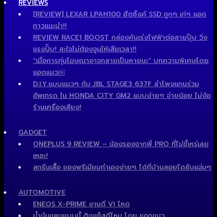
REVIEWS
[REVIEW] LEXAR LPAH100 ฮีตซิ้งค์ SSD ถูกๆ เท่ๆ แอด
กาวแนะนำ!!
REVIEW RACE1 BOOST กล่องคันเร่งไฟฟ้าต่อสายปุ๊บ วิ่ง
แรงปั๊บ! สะใจไม่ต้องจูนให้เสียเวลา!!
“เมื่อการทุ่มโฆษณาอาจกลายเป็นหายนะ” บทความพิเศษโดย
แอดแมว￼
D.I.Y.แบบแมวๆ กับ JBL STAGE3 637F ลำโพงแกนร่วม
อัพเกรด ใน HONDA CITY GM2 แบบง่ายๆ จ่ายน้อย ไม่ง้อ
ร้านเครื่องเสียง!
GADGET
ONEPLUS 9 REVIEW – น้องรองจากพี่ PRO ที่ไม่ขี้เหร่เลย
เหอะ!
สกรีนเสื้อ ของพรีเมียมทำเองง่ายๆ ได้ที่บ้านสอยไดซับแจ่มๆ
AUTOMOTIVE
ENEOS X-PRIME งานดี VI โหด
น้ำมันแพงแบบนี้ ติดแก็สดีไหม โดย แอดแมว