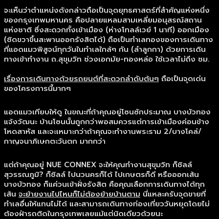
จะเห็นว่าตำแหน่งดังกล่าวถือเป็นจุดยุทธศาสตร์ที่สำคัญแห่งหนึ่ง
ของกรุงเทพมหานคร คือปลายแหลมสามเหลี่ยมอนุสรณ์สถาน
แห่งชาติ ซึ่งสะดวกทั้งเข้าเมือง (ห่างโทลล์เวย์ 1 นาที) ออกเมือง
(ชิดขวาขึ้นสะพานออกรังสิตได้) ถือเป็นทำเลทองของการเดินทาง
ที่แอดแมวพิสูจน์ทุกวันในทำเลใกล้ๆ กัน (ลำลูกกา) ด้วยการเดิน
ทางเข้าทำงาน ถ.สุขุมวิท ช่วงเอกมัย-ทองหล่อ ใช้เวลาไม่ถึง ชม.
เรื่องการเดินทางด้วยรถยนต์ที่สะดวกลำดับต้นๆ
ถือเป็นจุดเด่น
ของโครงการนี้มากๆ
แอดแมวเทียบให้ดู ในขณะที่ถ้าคุณอยู่โซนซักประมาณ บางบัวทอง
แจ้งวัฒนะ บ้านโซนนั้นถูกกว่าพอสมควรแต่การเข้าเมืองค่อนข้าง
โหดสาหัส และจะเหมาะกว่าถ้าคุณจะทำงานพระราม 2/บางโคล่/
กาญจนาภิเษกตะวันตก มากกว่า
แต่ถ้าคุณอยู่ NUE CONNEX จะให้คุณทำงานสุขุมวิท ก็ชิลล์
สุวรรณภูมิ? ก็ชิลล์ ไปนวนครก็ได้ ไปเกษตรก็ดี หรือออกเส้น
บางบัวทอง ก็แค่วนเข้าฝั่งรังสิต คือคุณเลือกการเดินทางได้ทุก
เส้น
จะย้ายงานไปไหนก็ไม่ต้องย้ายบ้านตาม
นี่แหละครับจุดขายที่
ทำเลอื่นให้แทนไม่ได้ และสามารถเดินทางท่องเที่ยววันหยุดโดยไม่
ต้องฝ่ารถติดในกรุงเทพเลยแม้แต่นิดเดียวด้วยนะ