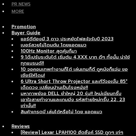
PR NEWS
MORE
Promotion
Buyer Guide
แอร์ดีต้องมี 3 ดาว ประหยัดไฟสะใจรับปี 2023
เบอร์สวยไม่โดนต้ม โดยแอดแมว
100Hz Monitor สุดคุ้มก็มา
9 โต๊ะปรับระดับได้ เริ่มต้น 4,XXX บาท ดีๆ ทั้งนั้น น่าใช้
ทุกแบรนด์!!
10 จอคอมเทพทำงานก็ได้ เล่นเกมก็ดี ดูหนังก็แจ่ม ขอ
เชียร์ให้โดน!
6 Ultra Short Throw Projector และทีวีจอเบิ้ม 85″
เด็ดดวง เปลี่ยนบ้านเป็นโรงหนัง!!
มหากาพย์จอ DELL ยำใหญ่ 20 รุ่น!! ใหม่เนียนกริ๊บ
เอาใจสายทำงานและเกมมิ่ง รหัสท้ายใหม่กริ๊บ 22, 23
เท่านั้น!!
สินค้าเกรดบี เล่นได้หรือไม่ โดย แอดแมว
Reviews
[Review] Lexar LPAH100 ฮีตซิ้งค์ SSD ถูกๆ เท่ๆ