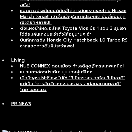
สะใจ!
แอดกาวประดับยนต์กับอีโค่คาร์คันแรกของไทย Nissan
March ไงเธอ!! เจ้าจิ๋วขวัญใจสายประหยัด ขับดีซ่อมถูก
ใช้ได้อีกหลายปี!!
ตั้งแผงยำใหญ่อะไหล่ Toyota Vios มือ 1 รวม 3 รุ่นเอา
ไว้ซ่อมคันเก่งประจำตัวให้อยู่นานๆ จ้า
บันทึกการซิ่ง Honda City Hatchback 1.0 Turbo RS
จากแอดกาวตีนผีประจำเพจ!
Living
NUE CONNEX ดอนเมือง ทำเลดีสุด@กรุงเทพเหนือ!
แมวมองส่องประกัน: มุมมองผู้บริโภค
เมื่อปัญหา M-Flow ไม่ใช่ “วินัยจราจร สะท้อนวินัยชาติ”
แต่เป็น “การจัดวิศวกรรมจราจร สะท้อนอนาคตชาติ”
โดย แอดแมว
PR NEWS