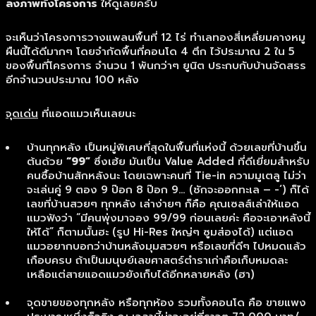
ลงภาพทั้งโครงการ
ให้ดูเลยครับ
จะเห็นว่าโครงการวางแพลนพื้นที่ 12 ไร่ ทำเลทองสี่เหลี่ยมคางหมู
ผืนนี้ได้ดีมากๆ โดยจำกัดพื้นที่คอนโด 4 ตึก ไว้ประมาณ 2 ใน 5
ของพื้นที่โครงการ จำนวน 1 พันกว่าๆ ยูนิต ประกบกับบ้านจัดสรร
อีกจำนวนประมาณ 100 หลัง
จุดเด่น
ที่แอดแมวเห็นเลยนะ
บ้านทุกหลัง เป็นหมู่พิเศษที่สุดในพื้นที่แห่งนี้ ด้วยเลขที่บ้านขึ้น
ต้นด้วย
“99”
ซึ่งเฮ้ย มันเป็น Value Added ที่ดีเยี่ยมสำหรับ
คนซื้อบ้านสักหลังนะ โดยเฉพาะคนที่ Tie-in ความมูเตลู ไม่ว่า
จะเล่นคู่ 9 ตอง 9 ป๊อก 8 ป๊อก 9… (ชักจะออกทะเล – -‘) ก็ได้
เลขที่บ้านสวยๆ ทุกหลัง เล่าง่ายๆ ก็คือ คุณเซลส์เล่าให้แอด
แมวฟังว่า “มีคนพุ่งมาจอง 99/99 ก่อนเลยค่ะ คือจะเอาหลังนี้
ให้ได้” ก็ตามนั้นฮะ (รูป Hi-Res ใหญ่ๆ ซูมส่องได้) แต่แอด
แมวอยากบอกว่าบ้านหลังมุมสวยๆ หรือเลขที่ดีๆ ไปหมดแล้ว
เกือบครบ ถ้าเป็นมนุษย์เลขศาสตร์ตำราเก่าคือเก็บหมดละ
เหลือแต่สายแอดแมวยังเก็บได้อีกหลายหลัง (ฮา)
จุดขายของทุกหลัง หรือทุกห้อง รวมทั้งคอนโด คือ ขายแพง