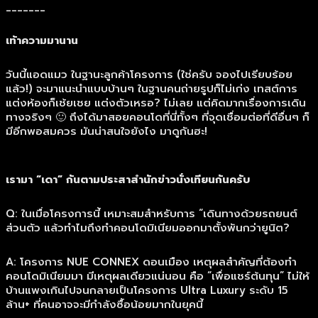
_______
เท้าความมานาน
วันนี้แอดแมว ในฐานะลูกค้าโครงการ (ใช่ครับ จองไปเรียบร้อย
แล้ว!) จะมาแนะนำแบบบ้านๆ ในฐานคนถ่ายรูปก็ไม่เก่ง เทสต์การ
แต่งห้องก็เช้ยเชย แต่งตัวเหรอ? ไม่เลย แต่คิดมากเรื่องการเดิน
ทางจริงๆ 🙂 ถึงได้มาสอยคอนโดที่นี่ทั้งๆ ที่จุดเชื่อมต่อที่ดีอื่นๆ ก็
มีอีกพอสมควร มันน่าสนใจยังไง มาดูกันฮะ!
เรามา “เดา” กันตามประสาสำนักข่าวนั่งเทียนกันครับ
Q: ในเมื่อโครงการนี้ เหมาะสมสำหรับการ “เดินทางด้วยรถยนต์
ส่วนตัว แล้วทำไมถึงทำคอนโดมิเนียมออกมาตั้งพันกว่ายูนิต?
A: โครงการ NUE CONNEX ดอนเมือง เหตุผลสำคัญที่ต้องทำ
คอนโดมิเนียมมา มีเหตุผลเดียวแน่นอน คือ “เพื่อแชร์ต้นทุน” ไม่ให้
บ้านแพงเกินไปจนกลายเป็นโครงการ Ultra Luxury ระดับ 15
ล้าน+ ที่คนอาจจะมีกำลังซื้อน้อยมากในยุคนี้