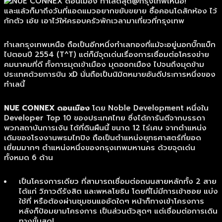
และแล้วก็มาถึงวันที่แอดแมวอยากขยับขยาย ซื้อคอนโดสักห้อง ไว้
กักตัว เอ้ย เอาไว้ให้ครอบครัวพักเวลามาเที่ยวที่กรุงเทพ
ทำเลกรุงเทพเหนือ ถือเป็นอีกหนึ่งทำเลทองที่แม้จะอยู่นอกบิ๊กแบ็ก
ไปตอนปี 2554 (T^T) แต่ก็มีจุดเด่นเรื่องการเชื่อมต่อโครงข่าย
คมนาคมที่ดี ทั้งการมุดเข้าเมือง มุดออกเมือง ไปจนถึงมุดข้าม
ประเทศด้วยการบิน xD นั่นถือเป็นนิมิตหมายอันดีประการหนึ่งของ
ทำเลนี้
NUE CONNEX ดอนเมือง
โดย Noble Development หนึ่งใน
Developer Top 10 ของประเทศไทย ซึ่งได้การันตีจากบรรดา
พวกสถาบันการเงิน ได้ที่ดินผืนนี้ ขนาด 12 ไร่เศษ จากตำแหน่ง
เดิมของโรงงานพรมไทปิง ถือเป็นตำแหน่งยุทธศาสตร์ที่ยอด
เยี่ยมมากๆ ตำแหน่งหนึ่งของกรุงเทพมหานคร ด้วยจุดเด่น
ทั้งหมด 6 ด้าน
เป็นโครงการเดียว ที่สามารถเชื่อมต่อถนนสายหลักทั้ง 2 สาย
ได้แก่ วิภาวดีรังสิต และพหลโยธิน โดยที่ไม่มีการเข้าซอย แบ่ง
ใช้ที่ หรือต้องผ่านชุมชนแออัดใดๆ หน้าก็ทางเข้าโครงการ
หลังก็ป้อมยามโครงการ เป็นส่วนตัวสุดๆ แต่เชื่อมต่อการเดิน
ทางขั้นสุด!