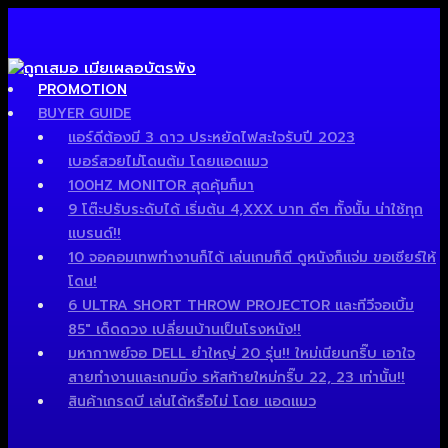
PROMOTION
BUYER GUIDE
แอร์ดีต้องมี 3 ดาว ประหยัดไฟสะใจรับปี 2023
เบอร์สวยไม่โดนต้ม โดยแอดแมว
100HZ MONITOR สุดคุ้มก็มา
9 โต๊ะปรับระดับได้ เริ่มต้น 4,XXX บาท ดีๆ ทั้งนั้น น่าใช้ทุก
แบรนด์!!
10 จอคอมเทพทำงานก็ได้ เล่นเกมก็ดี ดูหนังก็แจ่ม ขอเชียร์ให้
โดน!
6 ULTRA SHORT THROW PROJECTOR และทีวีจอเบิ้ม
85″ เด็ดดวง เปลี่ยนบ้านเป็นโรงหนัง!!
มหากาพย์จอ DELL ยำใหญ่ 20 รุ่น!! ใหม่เนียนกริ๊บ เอาใจ
สายทำงานและเกมมิ่ง รหัสท้ายใหม่กริ๊บ 22, 23 เท่านั้น!!
สินค้าเกรดบี เล่นได้หรือไม่ โดย แอดแมว