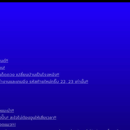
นด์!!
ดน!
ดดวง เปลี่ยนบ้านเป็นโรงหนัง!!
านและเกมมิ่ง รหัสท้ายใหม่กริ๊บ 22, 23 เท่านั้น!!
แนะนำ!!
บ! สะใจไม่ต้องจูนให้เสียเวลา!!
 แอดแมว￼