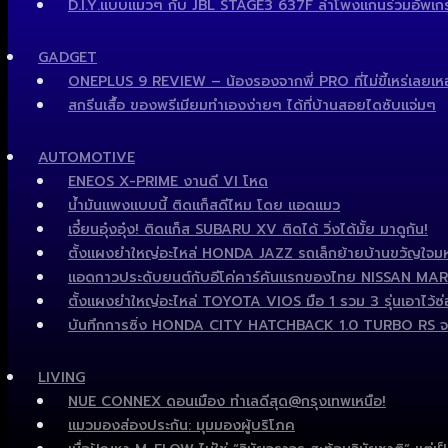
D.I.Y.แบบแมวๆ กับ JBL STAGE3 637F ลำโพงแกนร่วมอัพเกรด
GADGET
ONEPLUS 9 REVIEW – น้องรองจากพี่ PRO ที่ไม่ขี้เหร่เลยเห
สกรีนเสื้อ ของพรีเมียมทำเองง่ายๆ ได้ที่บ้านสอยไดซับแจ่มๆ
AUTOMOTIVE
ENEOS X-PRIME งานดี VI โหด
น้ำมันแพงแบบนี้ ติดแก็สดีไหม โดย แอดแมว
เจี๋ยนอุ๋งอุ๋ง! ติดแก็ส SUBARU XV ติดได้ วิ่งได้มั้ย มาดูกัน!
ตั้งแผงยำใหญ่อะไหล่ HONDA JAZZ รถเล็กย้ายบ้านขวัญใจมหา
แอดกาวประดับยนต์กับอีโค่คาร์คันแรกของไทย NISSAN MARCH ไ
ตั้งแผงยำใหญ่อะไหล่ TOYOTA VIOS มือ 1 รวม 3 รุ่นเอาไว้ซ่อ
บันทึกการซิ่ง HONDA CITY HATCHBACK 1.0 TURBO RS จ
LIVING
NUE CONNEX ดอนเมือง ทำเลดีสุด@กรุงเทพเหนือ!
แมวมองส่องประกัน: มุมมองผู้บริโภค