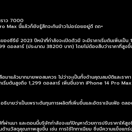
o Max นี้แล้วก็ยังรู้สึกจะกินข้าวไม่อร่อยอยู่ดี ถถ+
ซีรีย์ 2023 ปีหน้าที่กำลังจะเปิดตัวมี จะมีราคาเริ่มต้นเพิ่มเป
ดอลลาร์ (ประมาณ 38200 บาท) โดยไม่ต้องสืบว่าราคาที่สูงขึ้น ก็เ
าวลือมาแล้วมากมายพอสมควร ไม่ว่าจะเป็นทั้งด้านคุณสมบัติและรา
ิ่มต้นสูงถึง 1,299 ดอลลาร์ เพิ่มขึ้นจาก iPhone 14 Pro Max ที
อธิบายว่าเป็นเพราะต้นทุนการผลิตที่เพิ่มขึ้นและอัตราเงินเฟ้อ ตล
ีที่ผ่านมา และตอนนี้บริษัทกำลังจะแก้ปัญหาด้วยการปรับราคาให้สูง
ช่นด้านวัสดุคุณภาพสูงขึ้น เช่น การใช้ไททาเนียม ซึ่งมีความแข็งแกร