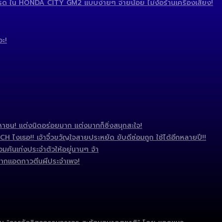
 ใน HONDA CITY GM2 แบบง่ายๆ จ่ายน้อย ไม่ง้อร้านเครื่องเสียง!
อะ!
ชน! แต่งนิดอร่อยมาก แต่งมากก็ซิ่งสนุกสะใจ!
งเธอ!! เจ้าจิ๋วขวัญใจสายประหยัด ขับดีซ่อมถูก ใช้ได้อีกหลายปี!!
มคันเก่งประจำตัวให้อยู่นานๆ จ้า
ากแอดกาวตีนผีประจำเพจ!