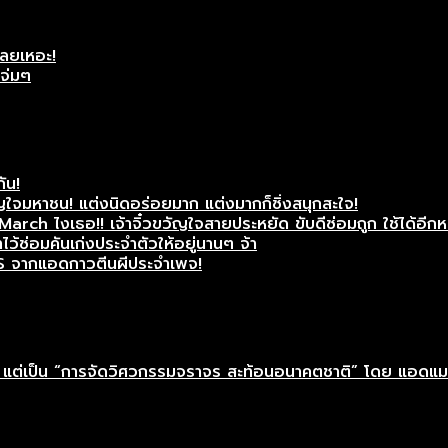
เลยเหอะ!
แจ่มๆ
กัน!
ใจมหาชน! แต่งนิดอร่อยมาก แต่งมากก็ซิ่งสนุกสะใจ!
rch ไงเธอ!! เจ้าจิ๋วขวัญใจสายประหยัด ขับดีซ่อมถูก ใช้ได้อีกห
ว้ซ่อมคันเก่งประจำตัวให้อยู่นานๆ จ้า
S จากแอดกาวตีนผีประจำเพจ!
าติ” แต่เป็น “การจัดวิศวกรรมจราจร สะท้อนอนาคตชาติ” โดย แอดแ