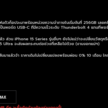
ฟนตัวท็อปจะมาพร้อมหน่วยความจำภายในเริ่มต้นที่ 256GB เลยครับ 
ยนเป็นพอร์ต USB-C ที่มีความเร็วระดับ Thunderbolt 4 แทนที่พอร์ต
ว ส่วน iPhone 15 Series รุ่นอื่นๆ ยังไม่แน่ว่าจะเปลี่ยนวัสดุหรื
5 Ultra จะส่งผลกระทบต่อช่วงที่เหลือไปด้วย (งานงอกแน่ๆ)
มาแล้วจ้า ราคาเดิมไม่เปลี่ยนแปลงพร้อมผ่อน 0% 10 เดือน ใครร
MAX
ดีๆ จะซื้อติดบ้านต้องอ่านตรงนี้!