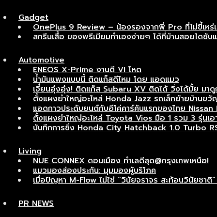
Gadget
OnePlus 9 Review – น้องรองจากพี่ Pro ที่ไม่ขี้เหร่
สกรีนเสื้อ ของพรีเมียมทำเองง่ายๆ ได้ที่บ้านสอยไดซับ
Automotive
ENEOS X-Prime งานดี VI โหด
น้ำมันแพงแบบนี้ ติดแก็สดีไหม โดย แอดแมว
เจี๋ยนอุ๋งอุ๋ง! ติดแก็ส Subaru XV ติดได้ วิ่งได้มั้ย มาดู
ตั้งแผงยำใหญ่อะไหล่ Honda Jazz รถเล็กย้ายบ้านขวัญ
แอดกาวประดับยนต์กับอีโค่คาร์คันแรกของไทย Nissan Ma
ตั้งแผงยำใหญ่อะไหล่ Toyota Vios มือ 1 รวม 3 รุ่นเอาไ
บันทึกการซิ่ง Honda City Hatchback 1.0 Turbo R
Living
NUE CONNEX ดอนเมือง ทำเลดีสุด@กรุงเทพเหนือ!
แมวมองส่องประกัน: มุมมองผู้บริโภค
เมื่อปัญหา M-Flow ไม่ใช่ “วินัยจราจร สะท้อนวินัยช
PR NEWS