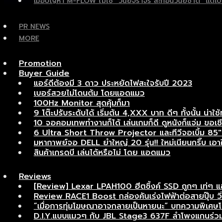
เมื่อปัญหา M-FLOW ไม่ใช่ “วินัยจราจร สะท้อนวินัยชาติ” แ
PR NEWS
MORE
Promotion
Buyer Guide
แอร์ดีต้องมี 3 ดาว ประหยัดไฟสะใจรับปี 2023
เบอร์สวยไม่โดนต้ม โดยแอดแมว
100Hz Monitor สุดคุ้มก็มา
9 โต๊ะปรับระดับได้ เริ่มต้น 4,XXX บาท ดีๆ ทั้งนั้น น่าใช้
10 จอคอมเทพทำงานก็ได้ เล่นเกมก็ดี ดูหนังก็แจ่ม ขอเชี
6 Ultra Short Throw Projector และทีวีจอเบิ้ม 85″ เ
มหากาพย์จอ DELL ยำใหญ่ 20 รุ่น!! ใหม่เนียนกริ๊บ เอาใจ
สินค้าเกรดบี เล่นได้หรือไม่ โดย แอดแมว
Reviews
[Review] Lexar LPAH100 ฮีตซิ้งค์ SSD ถูกๆ เท่ๆ 
Review RACE1 Boost กล่องคันเร่งไฟฟ้าต่อสายปุ๊บ วิ่งแ
“เมื่อการทุ่มโฆษณาอาจกลายเป็นหายนะ” บทความพิเ
D.I.Y.แบบแมวๆ กับ JBL Stage3 637F ลำโพงแกนร่วมอ