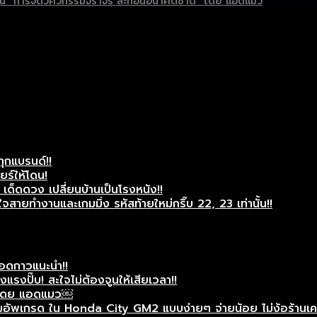
ต่เป็น “การจัดวิศวกรรมจราจร สะท้อนอนาคตชาติ” โดย แอดแมว
ทุกแบรนด์!!
ยร์ให้โดน!
ด็ดดวง เปลี่ยนบ้านเป็นโรงหนัง!!
สายทำงานและเกมมิ่ง รหัสท้ายใหม่กริ๊บ 22, 23 เท่านั้น!!
แอดกาวแนะนำ!!
รงปั๊บ! สะใจไม่ต้องจูนให้เสียเวลา!!
ศษโดย แอดแมว￼
ัพเกรด ใน Honda City GM2 แบบง่ายๆ จ่ายน้อย ไม่ง้อร้านเครื