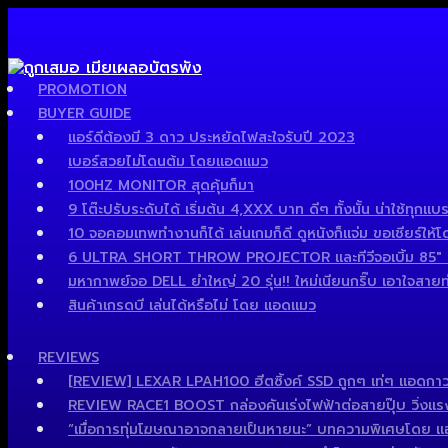
PROMOTION
BUYER GUIDE
แอร์ดีต้องมี 3 ดาว ประหยัดไฟสะใจรับปี 2023
เบอร์สวยไม่โดนต้ม โดยแอดแมว
100HZ MONITOR สุดคุ้มก็มา
9 โต๊ะปรับระดับได้ เริ่มต้น 4,XXX บาท ดีๆ ทั้งนั้น น่าใช้ทุกแบร
10 จอคอมเทพทำงานก็ได้ เล่นเกมก็ดี ดูหนังก็แจ่ม ขอเชียร์ให้โ
6 ULTRA SHORT THROW PROJECTOR และทีวีจอเบิ้ม 85″ เด็
มหากาพย์จอ DELL ยำใหญ่ 20 รุ่น!! ใหม่เนียนกริ๊บ เอาใจสายทำง
สินค้าเกรดบี เล่นได้หรือไม่ โดย แอดแมว
REVIEWS
[REVIEW] LEXAR LPAH100 ฮีตซิ้งค์ SSD ถูกๆ เท่ๆ แอดกาว
REVIEW RACE1 BOOST กล่องคันเร่งไฟฟ้าต่อสายปุ๊บ วิ่งแรงปั๊
“เมื่อการทุ่มโฆษณาอาจกลายเป็นหายนะ” บทความพิเศษโดย