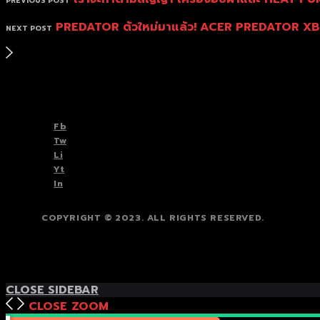
PREVIOUS POST
PREDATOR ตัวใหม่มาแล้ว! ACER PREDATOR XB273U
NEXT POST
TOP
BACK TO
Fb
Tw
Li
Yt
In
COPYRIGHT © 2023. ALL RIGHTS RESERVED.
TOP
BACK TO
CLOSE SIDEBAR
CLOSE
ZOOM