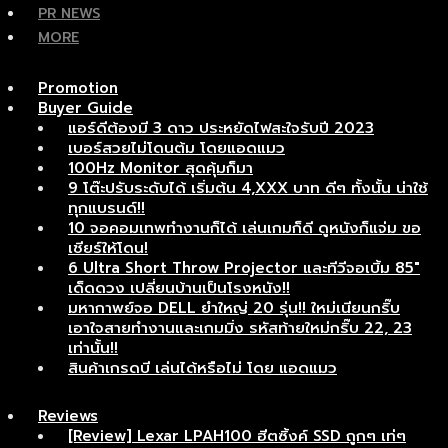
PR NEWS
MORE
Promotion
Buyer Guide
แอร์ดีต้องมี 3 ดาว ประหยัดไฟสะใจรับปี 2023
เบอร์สวยไม่โดนต้ม โดยแอดแมว
100Hz Monitor สุดคุ้มก็มา
9 โต๊ะปรับระดับได้ เริ่มต้น 4,XXX บาท ดีๆ ทั้งนั้น น่าใช้
ทุกแบรนด์!!
10 จอคอมเทพทำงานก็ได้ เล่นเกมก็ดี ดูหนังก็แจ่ม ขอ
เชียร์ให้โดน!
6 Ultra Short Throw Projector และทีวีจอเบิ้ม 85″
เด็ดดวง เปลี่ยนบ้านเป็นโรงหนัง!!
มหากาพย์จอ DELL ยำใหญ่ 20 รุ่น!! ใหม่เนียนกริ๊บ
เอาใจสายทำงานและเกมมิ่ง รหัสท้ายใหม่กริ๊บ 22, 23
เท่านั้น!!
สินค้าเกรดบี เล่นได้หรือไม่ โดย แอดแมว
Reviews
[Review] Lexar LPAH100 ฮีตซิ้งค์ SSD ถูกๆ เท่ๆ