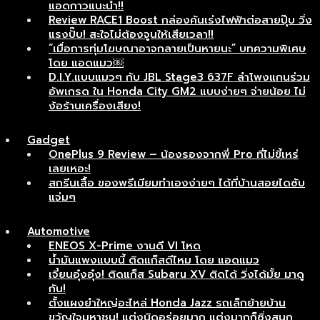
แอดกาวแนะนำ!!
Review RACE1 Boost กล่องคันเร่งไฟฟ้าต่อสายปุ๊บ วิ่ง
แรงปั๊บ! สะใจไม่ต้องจูนให้เสียเวลา!!
“เมื่อการทุ่มโฆษณาอาจกลายเป็นหายนะ” บทความพิเศษ
โดย แอดแมว￼
D.I.Y.แบบแมวๆ กับ JBL Stage3 637F ลำโพงแกนร่วม
อัพเกรด ใน Honda City GM2 แบบง่ายๆ จ่ายน้อย ไม่
ง้อร้านเครื่องเสียง!
Gadget
OnePlus 9 Review – น้องรองจากพี่ Pro ที่ไม่ขี้เหร่
เลยเหอะ!
สกรีนเสื้อ ของพรีเมียมทำเองง่ายๆ ได้ที่บ้านสอยไดซับ
แจ่มๆ
Automotive
ENEOS X-Prime งานดี VI โหด
น้ำมันแพงแบบนี้ ติดแก็สดีไหม โดย แอดแมว
เจี๋ยนอุ๋งอุ๋ง! ติดแก็ส Subaru XV ติดได้ วิ่งได้มั้ย มาดู
กัน!
ตั้งแผงยำใหญ่อะไหล่ Honda Jazz รถเล็กย้ายบ้าน
ขวัญใจมหาชน! แต่งนิดอร่อยมาก แต่งมากก็ซิ่งสนุก