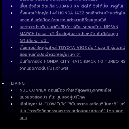
เจี๋ยนอุ๋งอุ๋ง! ติดแก็ส SUBARU XV ติดได้ วิ่งได้มั้ย มาดูกัน!
ตั้งแผงยำใหญ่อะไหล่ HONDA JAZZ รถเล็กย้ายบ้านขวัญใจ
มหาชน! แต่งนิดอร่อยมาก แต่งมากก็ซิ่งสนุกสะใจ!
แอดกาวประดับยนต์กับอีโค่คาร์คันแรกของไทย NISSAN
MARCH ไงเธอ!! เจ้าจิ๋วขวัญใจสายประหยัด ขับดีซ่อมถูก
ใช้ได้อีกหลายปี!!
ตั้งแผงยำใหญ่อะไหล่ TOYOTA VIOS มือ 1 รวม 3 รุ่นเอาไว้
ซ่อมคันเก่งประจำตัวให้อยู่นานๆ จ้า
บันทึกการซิ่ง HONDA CITY HATCHBACK 1.0 TURBO RS
จากแอดกาวตีนผีประจำเพจ!
LIVING
NUE CONNEX ดอนเมือง ทำเลดีสุด@กรุงเทพเหนือ!
แมวมองส่องประกัน: มุมมองผู้บริโภค
เมื่อปัญหา M-FLOW ไม่ใช่ “วินัยจราจร สะท้อนวินัยชาติ” แต่
เป็น “การจัดวิศวกรรมจราจร สะท้อนอนาคตชาติ” โดย แอด
แมว