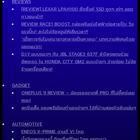
REVIEWS
[REVIEW] LEXAR LPAH100 ฮีตซิ้งค์ SSD ถูกๆ เท่ๆ แอด
กาวแนะนำ!!
REVIEW RACE1 BOOST กล่องคันเร่งไฟฟ้าต่อสายปุ๊บ วิ่ง
แรงปั๊บ! สะใจไม่ต้องจูนให้เสียเวลา!!
“เมื่อการทุ่มโฆษณาอาจกลายเป็นหายนะ” บทความพิเศษโดย
แอดแมว￼
D.I.Y.แบบแมวๆ กับ JBL STAGE3 637F ลำโพงแกนร่วม
อัพเกรด ใน HONDA CITY GM2 แบบง่ายๆ จ่ายน้อย ไม่ง้อ
ร้านเครื่องเสียง!
GADGET
ONEPLUS 9 REVIEW – น้องรองจากพี่ PRO ที่ไม่ขี้เหร่เลย
เหอะ!
สกรีนเสื้อ ของพรีเมียมทำเองง่ายๆ ได้ที่บ้านสอยไดซับแจ่มๆ
AUTOMOTIVE
ENEOS X-PRIME งานดี VI โหด
น้ำมันแพงแบบนี้ ติดแก็สดีไหม โดย แอดแมว