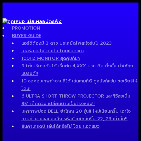
PROMOTION
BUYER GUIDE
แอร์ดีต้องมี 3 ดาว ประหยัดไฟสะใจรับปี 2023
เบอร์สวยไม่โดนต้ม โดยแอดแมว
100HZ MONITOR สุดคุ้มก็มา
9 โต๊ะปรับระดับได้ เริ่มต้น 4,XXX บาท ดีๆ ทั้งนั้น น่าใช้ทุก
แบรนด์!!
10 จอคอมเทพทำงานก็ได้ เล่นเกมก็ดี ดูหนังก็แจ่ม ขอเชียร์ให้
โดน!
6 ULTRA SHORT THROW PROJECTOR และทีวีจอเบิ้ม
85″ เด็ดดวง เปลี่ยนบ้านเป็นโรงหนัง!!
มหากาพย์จอ DELL ยำใหญ่ 20 รุ่น!! ใหม่เนียนกริ๊บ เอาใจ
สายทำงานและเกมมิ่ง รหัสท้ายใหม่กริ๊บ 22, 23 เท่านั้น!!
สินค้าเกรดบี เล่นได้หรือไม่ โดย แอดแมว