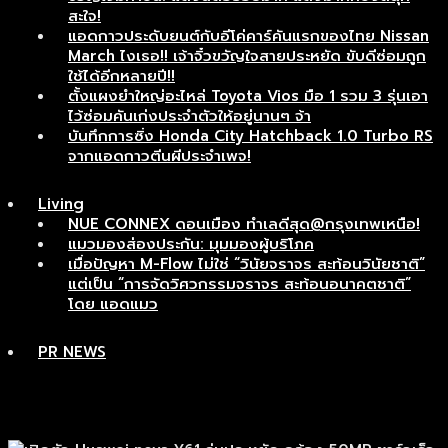
สะใจ!
แอดกาวประดับยนต์กับอีโค่คาร์คันแรกของไทย Nissan
March ไงเธอ!! เจ้าจิ๋วขวัญใจสายประหยัด ขับดีซ่อมถูก
ใช้ได้อีกหลายปี!!
ตั้งแผงยำใหญ่อะไหล่ Toyota Vios มือ 1 รวม 3 รุ่นเอา
ไว้ซ่อมคันเก่งประจำตัวให้อยู่นานๆ จ้า
บันทึกการซิ่ง Honda City Hatchback 1.0 Turbo RS
จากแอดกาวตีนผีประจำเพจ!
Living
NUE CONNEX ดอนเมือง ทำเลดีสุด@กรุงเทพเหนือ!
แมวมองส่องประกัน: มุมมองผู้บริโภค
เมื่อปัญหา M-Flow ไม่ใช่ “วินัยจราจร สะท้อนวินัยชาติ”
แต่เป็น “การจัดวิศวกรรมจราจร สะท้อนอนาคตชาติ”
โดย แอดแมว
PR NEWS