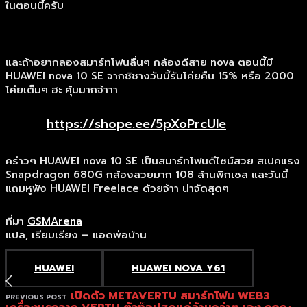
ในตอนนี้ครับ
และถ้าอยากลองสมาร์ทโฟนลื่นๆ กล้องดีสาย nova ตอนนี้มี
HUAWEI nova 10 SE จากชิชางวันนี้รับโค่ยคืน 15% หรือ 2000
โค่ยเต็มๆ ฮะ คุ้มมากจ้าาา
https://shope.ee/5pXoPrcUle
คร่าวๆ HUAWEI nova 10 SE เป็นสมาร์ทโฟนดีไซน์สวย สเปคแรง
Snapdragon 680G กล้องสวยมาก 108 ล้านพิกเซล และวันนี้
แถมหูฟัง HUAWEI Freelace ด้วยจ้าา น่าจัดสุดๆ
ที่มา
GSMArena
แปล, เรียบเรียง – แอดพ่อบ้าน
HUAWEI
HUAWEI NOVA Y61
เปิดตัว METAVERTU สมาร์ทโฟน WEB3
PREVIOUS POST