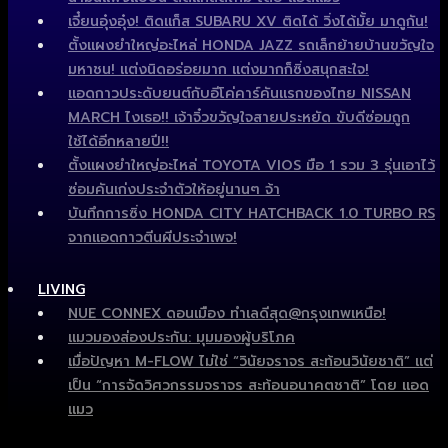
เจี๋ยนอุ๋งอุ๋ง! ติดแก็ส SUBARU XV ติดได้ วิ่งได้มั้ย มาดูกัน!
ตั้งแผงยำใหญ่อะไหล่ HONDA JAZZ รถเล็กย้ายบ้านขวัญใจ
มหาชน! แต่งนิดอร่อยมาก แต่งมากก็ซิ่งสนุกสะใจ!
แอดกาวประดับยนต์กับอีโค่คาร์คันแรกของไทย NISSAN
MARCH ไงเธอ!! เจ้าจิ๋วขวัญใจสายประหยัด ขับดีซ่อมถูก
ใช้ได้อีกหลายปี!!
ตั้งแผงยำใหญ่อะไหล่ TOYOTA VIOS มือ 1 รวม 3 รุ่นเอาไว้
ซ่อมคันเก่งประจำตัวให้อยู่นานๆ จ้า
บันทึกการซิ่ง HONDA CITY HATCHBACK 1.0 TURBO RS
จากแอดกาวตีนผีประจำเพจ!
LIVING
NUE CONNEX ดอนเมือง ทำเลดีสุด@กรุงเทพเหนือ!
แมวมองส่องประกัน: มุมมองผู้บริโภค
เมื่อปัญหา M-FLOW ไม่ใช่ “วินัยจราจร สะท้อนวินัยชาติ” แต่
เป็น “การจัดวิศวกรรมจราจร สะท้อนอนาคตชาติ” โดย แอด
แมว