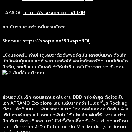
LAZADA:
https://s.lazada.co.th/l.1ZlR
คอมโบรวมตะกร้า หมื่นสามนิดๆ:
Shopee:
https://shope.ee/89wvpb3OIj
แข็งแรงครับ ถ่ายให้ดูเลยว่าตัวซัพพอร์ตมันหลายชัันมาก ตัวเล็ก
นั่งนี่หลับปุ๋ยเลย แต่ก็เพราะเราหัดให้เค้านั่งทั้งคาร์ซีทแบบมีเข็มขัด
นิรภัย, รถเข็นแบบมีเบลท์ ทำให้เค้าชินและไม่โวยวาย ยกเว้นตอน
อันนี้ก็ปกติ ถถถ
ส่วนรถเข็นเด็ก ตอนแรกแอดไปงาน BBB ครั้งล่าสุด ตั้งใจจะไป
เอา APRAMO Exxplore เลย แต่ปรากฏว่า ไปเจอที่บูธ Rocking
Kids แล้วก็แบบ นะ พับยากอ่ะ ขนาดน้องเซลส์คล่องๆ ยังพับ 4 ส
เต็ป คุณพ่อคุณแม่แอดแมวพับไม่ได้แน่ๆ ส่วนคันที่พับง่ายๆ ด้วย
มือเดียว คือรุ่นที่แอดแมวไม่ได้ตั้งใจจะซื้อกลับบ้านแต่แรก แต่โดน
เฉย… ก็เลยถอยเจ้านี่กลับบ้านแทน กับ Mini Modul (ราคาในงาน