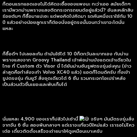
ก็ตอนแรกแอดเองไม่ได้คิดจะซื้อของแพงนะ กะว่าเออ สมัยเด็กๆ
เรามีพวกม่านพรางแสงติดกระจกรถยนต์อยู่แล้วนี่? อันละหลักสิบ
ร้อยต้นๆ ก็ซื้อมาแปะซะ แต่พอคิดไปคิดมา รถคันหนึ่งเราใช้กัน 10
ปี แล้วอย่างน้อยลูกเราก็ต้องนั่งอยู่ตรงนั้นจนกว่าเขาจะโตนั่น
แหละ
ก็ซื้อดีๆ ไปเลยละกัน ถ้ามันใช้ได้ 10 ปีก็ตกวันละบาทเอง กับม่าน
พรางแสงจาก Groovy Thailand เจ้าพ่อม่านบังแดดเจ้าเดียวใน
ไทย ที่ Custom ตัว Visor นี่ ได้ยันม่านซันรูฟตรงรุ่นอ่ะคุณ (ข่าว
ล่าสุดคือกำลังจะทำ Volvo XC40 แล้ว) แอดก็โดนดิครับ ทั้งเข้า
รูปตรงรุ่น กันยูวี สั่งชุดเดียวได้ 6 ชิ้น รวมกระจกโอเปร่าหลัง
เป็นส่วนตัวขึ้นเยอะและพับเก็บได้
นั่นแหละ 4,900 ของเราก็ปลิวไปเช้านี้
จริงๆ มันมีตรงรุ่นสั่ง
จากจีน 6 ชิ้น สองพันกลางๆ แต่เราจะเที่ยวปีใหม่แล้ว เรารอไม่ไหว
เด้อ เดี๋ยวติดตั้งเสร็จจะถ่ายมาให้ดูเหมือนเบาะครับ