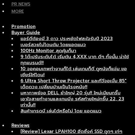
PR NEWS
MORE
Promotion
Buyer Guide
แอร์ดีต้องมี 3 ดาว ประหยัดไฟสะใจรับปี 2023
เบอร์สวยไม่โดนต้ม โดยแอดแมว
100Hz Monitor สุดคุ้มก็มา
9 โต๊ะปรับระดับได้ เริ่มต้น 4,XXX บาท ดีๆ ทั้งนั้น น่าใช้
ทุกแบรนด์!!
10 จอคอมเทพทำงานก็ได้ เล่นเกมก็ดี ดูหนังก็แจ่ม ขอ
เชียร์ให้โดน!
6 Ultra Short Throw Projector และทีวีจอเบิ้ม 85″
เด็ดดวง เปลี่ยนบ้านเป็นโรงหนัง!!
มหากาพย์จอ DELL ยำใหญ่ 20 รุ่น!! ใหม่เนียนกริ๊บ
เอาใจสายทำงานและเกมมิ่ง รหัสท้ายใหม่กริ๊บ 22, 23
เท่านั้น!!
สินค้าเกรดบี เล่นได้หรือไม่ โดย แอดแมว
Reviews
[Review] Lexar LPAH100 ฮีตซิ้งค์ SSD ถูกๆ เท่ๆ