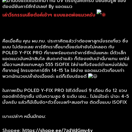
เล่าวีรกรรมเสียตังค์เช้าๆ แบบแอดพ่อแมวครับ
คือเมื่อคืน คุณ ผบ.ทบ. ประกาศิตแล้วว่าต้องพาลูกนั่งรถเที่ยว ซึ่ง
แบบ ไม่ต้องเลย คาร์ซีทเราซื้อมาตั้งแต่เค้ายังไม่คลอด กับ
POLED Y-FIX PRO ที่ขายพร้อมตะกร้าคาร์ซีทนั่นแหละ นี่ตัวเล็ก
แอดแมวมันหนักสิบโล
ล้นตะกร้าแล้ว ก็ต้องขยับเจ้านี่มาแทน ยกใส่
เมื่อวานหลังแทบหลุด 555 ISOFIX ใส่ง่ายก็จริงแต่ตำแหน่งใส่มัน
ก็ยากอยู่ ใครบอกคาร์ซีท 14-15 โล ใส่ง่าย แอดแมวตัวเกือบเท่า
พวกนักมวยปล้ำยังเมื่อยอ่ะ แต่ก็เรียบร้อยดี
ในภาพเป็น POLED Y-FIX PRO ใช้ได้ตั้งแต่ 9 เดือน ถึง 12 ขวบ
ถอดซักได้ทุกชิ้น ปรับความสูง 6 ระดับ เอน… ไม่แน่ใจอ่ะ น่าจะ 4-5
มั้งครับ แล้วก็มีเข็มขัด+ตัวรั้งเบลท์+สมอท้าย ติดตั้งแบบ ISOFIX
เบาะเปล่าๆ หมื่นมีทอน:
Shopee:
https://shope.ee/7zdVdGmy4v