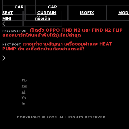
CAR
CAR
SEAT
CURTAIN
ISOFIX
MOD
MINI
ที่นั่งเด็ก
เปิดตัว OPPO FIND N2 และ FIND N2 FLIP
PREVIOUS POST
สองสมาร์ทโฟนหน้าพับได้รุ่นใหม่ล่าสุด
เราจะทำตามสัญญา เครื่องอบผ้าและ HEAT
NEXT POST
PUMP ดีๆ จะซื้อติดบ้านต้องอ่านตรงนี้!
TOP
BACK TO
Fb
Tw
Li
Yt
In
COPYRIGHT © 2023. ALL RIGHTS RESERVED.