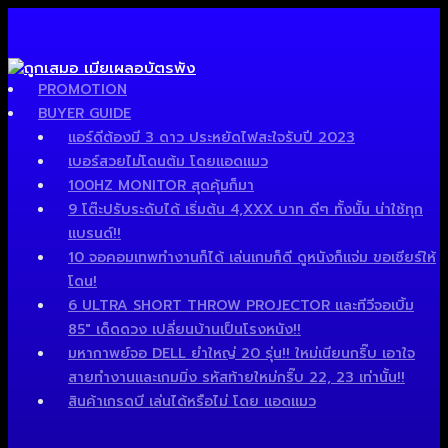
PROMOTION
BUYER GUIDE
แอร์ดีต้องมี 3 ดาว ประหยัดไฟสะใจรับปี 2023
เบอร์สวยไม่โดนต้ม โดยแอดแมว
100HZ MONITOR สุดคุ้มก็มา
9 โต๊ะปรับระดับได้ เริ่มต้น 4,XXX บาท ดีๆ ทั้งนั้น น่าใช้ทุก
แบรนด์!!
10 จอคอมเทพทำงานก็ได้ เล่นเกมก็ดี ดูหนังก็แจ่ม ขอเชียร์ให้
โดน!
6 ULTRA SHORT THROW PROJECTOR และทีวีจอเบิ้ม
85″ เด็ดดวง เปลี่ยนบ้านเป็นโรงหนัง!!
มหากาพย์จอ DELL ยำใหญ่ 20 รุ่น!! ใหม่เนียนกริ๊บ เอาใจ
สายทำงานและเกมมิ่ง รหัสท้ายใหม่กริ๊บ 22, 23 เท่านั้น!!
สินค้าเกรดบี เล่นได้หรือไม่ โดย แอดแมว