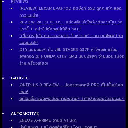
REVIEWS
[REVIEW] LEXAR LPAH100 ฮีตซิ้งค์ SSD ถูกๆ เท่ๆ แอด
กาวแนะนำ!!
REVIEW RACE1 BOOST กล่องคันเร่งไฟฟ้าต่อสายปุ๊บ วิ่ง
แรงปั๊บ! สะใจไม่ต้องจูนให้เสียเวลา!!
“เมื่อการทุ่มโฆษณาอาจกลายเป็นหายนะ” บทความพิเศษโดย
แอดแมว￼
D.I.Y.แบบแมวๆ กับ JBL STAGE3 637F ลำโพงแกนร่วม
อัพเกรด ใน HONDA CITY GM2 แบบง่ายๆ จ่ายน้อย ไม่ง้อ
ร้านเครื่องเสียง!
GADGET
ONEPLUS 9 REVIEW – น้องรองจากพี่ PRO ที่ไม่ขี้เหร่เลย
เหอะ!
สกรีนเสื้อ ของพรีเมียมทำเองง่ายๆ ได้ที่บ้านสอยไดซับแจ่มๆ
AUTOMOTIVE
ENEOS X-PRIME งานดี VI โหด
น้ำมันแพงแบบนี้ ติดแก็สดีไหม โดย แอดแมว