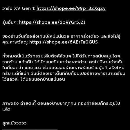
วาร์ป XV Gen 1:
https://shope.ee/99pT32Xq2y
รุ่นอื่นๆ:
https://shope.ee/6pRYGr5JZJ
ของร้านจีนที่รอส่งเกินปีใหม่แน่นวล ราคาครึ่งเดียว และยังไม่รู้
คุณภาพวัสดุ:
https://shope.ee/6ABrTa0GUS
ทั้งหมดนี้เป็นวีรกรรมเสียตังค์ล้วนๆ ไม่ได้รับการสนับสนุนใดๆ
จากร้าน แล้วก็ไม่ได้นัดแนะกับเขาว่าจะลงด้วย คงไม่มีงานจ้างชิ้น
ใดที่บอกว่า แอดแมว ช่วยลงของร้านเราพร้อมร้านนู้นที จริงไหม
ครับ แต่ที่แน่ๆ วันนี้ต้องเอาเต็นท์กับท็อปเปอร์ยางพารามาเตรียม
ไว้แล้วล่ะ ได้นอนนอกบ้านแน่นอน
ภาพจริง ถ่ายตะกี๊ ตอนลงป้ายยาทุกคน กองผ้าอ้อมก็กระจุยไป
แล้ว
ลูกแม๊ววววว