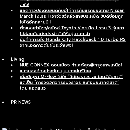
สะใจ!
แอดกาวประดับยนต์กับอีโค่คาร์คันแรกของไทย Nissan
March ไงเธอ!! เจ้าจิ๋วขวัญใจสายประหยัด ขับดีซ่อมถูก
ใช้ได้อีกหลายปี!!
ตั้งแผงยำใหญ่อะไหล่ Toyota Vios มือ 1 รวม 3 รุ่นเอา
ไว้ซ่อมคันเก่งประจำตัวให้อยู่นานๆ จ้า
บันทึกการซิ่ง Honda City Hatchback 1.0 Turbo RS
จากแอดกาวตีนผีประจำเพจ!
Living
NUE CONNEX ดอนเมือง ทำเลดีสุด@กรุงเทพเหนือ!
แมวมองส่องประกัน: มุมมองผู้บริโภค
เมื่อปัญหา M-Flow ไม่ใช่ “วินัยจราจร สะท้อนวินัยชาติ”
แต่เป็น “การจัดวิศวกรรมจราจร สะท้อนอนาคตชาติ”
โดย แอดแมว
PR NEWS