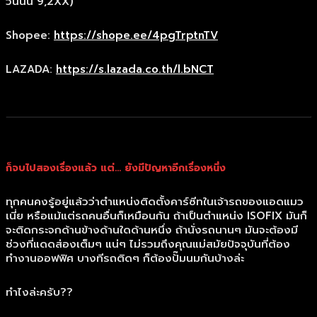
วันนั้น 9,2XX)
Shopee:
https://shope.ee/4pgTrptnTV
LAZADA:
https://s.lazada.co.th/l.bNCT
ก็จบไปสองเรื่องแล้ว แต่… ยังมีปัญหาอีกเรื่องหนึ่ง
ทุกคนคงรู้อยู่แล้วว่าตำแหน่งติดตั้งคาร์ซีทในเจ้ารถของแอดแมว
เนี่ย หรือแม้แต่รถคนอื่นก็เหมือนกัน ถ้าเป็นตำแหน่ง ISOFIX มันก็
จะติดกระจกด้านข้างด้านใดด้านหนึ่ง ถ้านั่งรถนานๆ มันจะต้องมี
ช่วงที่แดดส่องเต็มๆ แน่ๆ ไม่รวมถึงคุณแม่สมัยปัจจุบันที่ต้อง
ทำงานออฟฟิศ บางทีรถติดๆ ก็ต้องปั๊มนมกันบ้างล่ะ
ทำไงล่ะครับ??