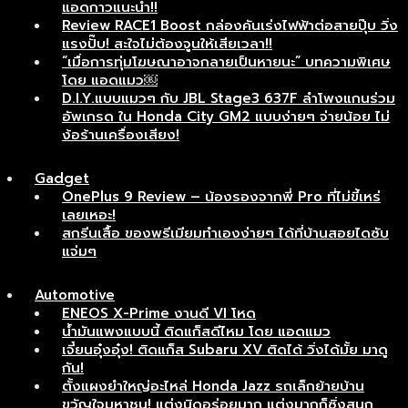
แอดกาวแนะนำ!!
Review RACE1 Boost กล่องคันเร่งไฟฟ้าต่อสายปุ๊บ วิ่ง
แรงปั๊บ! สะใจไม่ต้องจูนให้เสียเวลา!!
“เมื่อการทุ่มโฆษณาอาจกลายเป็นหายนะ” บทความพิเศษ
โดย แอดแมว￼
D.I.Y.แบบแมวๆ กับ JBL Stage3 637F ลำโพงแกนร่วม
อัพเกรด ใน Honda City GM2 แบบง่ายๆ จ่ายน้อย ไม่
ง้อร้านเครื่องเสียง!
Gadget
OnePlus 9 Review – น้องรองจากพี่ Pro ที่ไม่ขี้เหร่
เลยเหอะ!
สกรีนเสื้อ ของพรีเมียมทำเองง่ายๆ ได้ที่บ้านสอยไดซับ
แจ่มๆ
Automotive
ENEOS X-Prime งานดี VI โหด
น้ำมันแพงแบบนี้ ติดแก็สดีไหม โดย แอดแมว
เจี๋ยนอุ๋งอุ๋ง! ติดแก็ส Subaru XV ติดได้ วิ่งได้มั้ย มาดู
กัน!
ตั้งแผงยำใหญ่อะไหล่ Honda Jazz รถเล็กย้ายบ้าน
ขวัญใจมหาชน! แต่งนิดอร่อยมาก แต่งมากก็ซิ่งสนุก