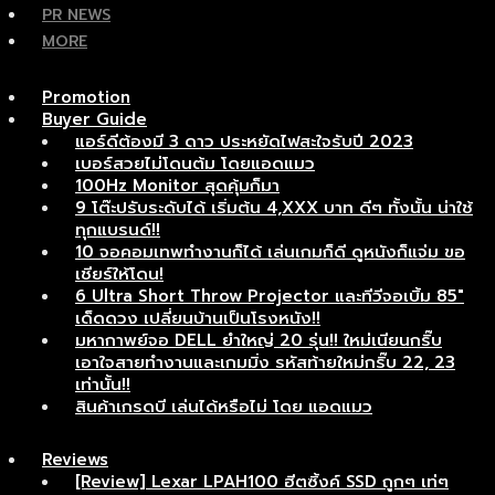
PR NEWS
MORE
Promotion
Buyer Guide
แอร์ดีต้องมี 3 ดาว ประหยัดไฟสะใจรับปี 2023
เบอร์สวยไม่โดนต้ม โดยแอดแมว
100Hz Monitor สุดคุ้มก็มา
9 โต๊ะปรับระดับได้ เริ่มต้น 4,XXX บาท ดีๆ ทั้งนั้น น่าใช้
ทุกแบรนด์!!
10 จอคอมเทพทำงานก็ได้ เล่นเกมก็ดี ดูหนังก็แจ่ม ขอ
เชียร์ให้โดน!
6 Ultra Short Throw Projector และทีวีจอเบิ้ม 85″
เด็ดดวง เปลี่ยนบ้านเป็นโรงหนัง!!
มหากาพย์จอ DELL ยำใหญ่ 20 รุ่น!! ใหม่เนียนกริ๊บ
เอาใจสายทำงานและเกมมิ่ง รหัสท้ายใหม่กริ๊บ 22, 23
เท่านั้น!!
สินค้าเกรดบี เล่นได้หรือไม่ โดย แอดแมว
Reviews
[Review] Lexar LPAH100 ฮีตซิ้งค์ SSD ถูกๆ เท่ๆ