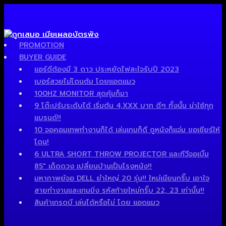
PROMOTION
BUYER GUIDE
แอร์ดีต้องมี 3 ดาว ประหยัดไฟสะใจรับปี 2023
เบอร์สวยไม่โดนต้ม โดยแอดแมว
100HZ MONITOR สุดคุ้มก็มา
9 โต๊ะปรับระดับได้ เริ่มต้น 4,XXX บาท ดีๆ ทั้งนั้น น่าใช้ทุก
แบรนด์!!
10 จอคอมเทพทำงานก็ได้ เล่นเกมก็ดี ดูหนังก็แจ่ม ขอเชียร์ให้
โดน!
6 ULTRA SHORT THROW PROJECTOR และทีวีจอเบิ้ม
85″ เด็ดดวง เปลี่ยนบ้านเป็นโรงหนัง!!
มหากาพย์จอ DELL ยำใหญ่ 20 รุ่น!! ใหม่เนียนกริ๊บ เอาใจ
สายทำงานและเกมมิ่ง รหัสท้ายใหม่กริ๊บ 22, 23 เท่านั้น!!
สินค้าเกรดบี เล่นได้หรือไม่ โดย แอดแมว