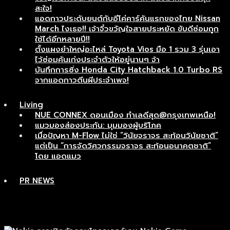
สะใจ!
แอดกาวประดับยนต์กับอีโค่คาร์คันแรกของไทย Nissan
March ไงเธอ!! เจ้าจิ๋วขวัญใจสายประหยัด ขับดีซ่อมถูก
ใช้ได้อีกหลายปี!!
ตั้งแผงยำใหญ่อะไหล่ Toyota Vios มือ 1 รวม 3 รุ่นเอา
ไว้ซ่อมคันเก่งประจำตัวให้อยู่นานๆ จ้า
บันทึกการซิ่ง Honda City Hatchback 1.0 Turbo RS
จากแอดกาวตีนผีประจำเพจ!
Living
NUE CONNEX ดอนเมือง ทำเลดีสุด@กรุงเทพเหนือ!
แมวมองส่องประกัน: มุมมองผู้บริโภค
เมื่อปัญหา M-Flow ไม่ใช่ “วินัยจราจร สะท้อนวินัยชาติ”
แต่เป็น “การจัดวิศวกรรมจราจร สะท้อนอนาคตชาติ”
โดย แอดแมว
PR NEWS