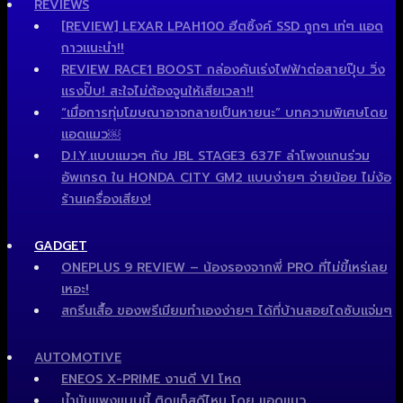
REVIEWS
[REVIEW] LEXAR LPAH100 ฮีตซิ้งค์ SSD ถูกๆ เท่ๆ แอด
กาวแนะนำ!!
REVIEW RACE1 BOOST กล่องคันเร่งไฟฟ้าต่อสายปุ๊บ วิ่ง
แรงปั๊บ! สะใจไม่ต้องจูนให้เสียเวลา!!
“เมื่อการทุ่มโฆษณาอาจกลายเป็นหายนะ” บทความพิเศษโดย
แอดแมว￼
D.I.Y.แบบแมวๆ กับ JBL STAGE3 637F ลำโพงแกนร่วม
อัพเกรด ใน HONDA CITY GM2 แบบง่ายๆ จ่ายน้อย ไม่ง้อ
ร้านเครื่องเสียง!
GADGET
ONEPLUS 9 REVIEW – น้องรองจากพี่ PRO ที่ไม่ขี้เหร่เลย
เหอะ!
สกรีนเสื้อ ของพรีเมียมทำเองง่ายๆ ได้ที่บ้านสอยไดซับแจ่มๆ
AUTOMOTIVE
ENEOS X-PRIME งานดี VI โหด
น้ำมันแพงแบบนี้ ติดแก็สดีไหม โดย แอดแมว