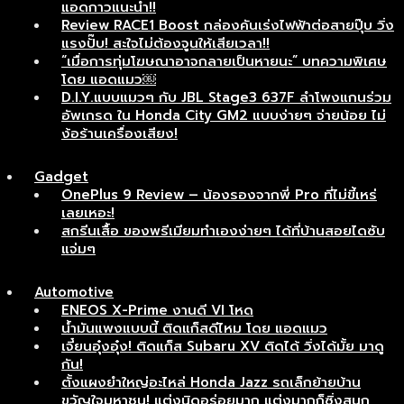
แอดกาวแนะนำ!!
Review RACE1 Boost กล่องคันเร่งไฟฟ้าต่อสายปุ๊บ วิ่ง
แรงปั๊บ! สะใจไม่ต้องจูนให้เสียเวลา!!
“เมื่อการทุ่มโฆษณาอาจกลายเป็นหายนะ” บทความพิเศษ
โดย แอดแมว￼
D.I.Y.แบบแมวๆ กับ JBL Stage3 637F ลำโพงแกนร่วม
อัพเกรด ใน Honda City GM2 แบบง่ายๆ จ่ายน้อย ไม่
ง้อร้านเครื่องเสียง!
Gadget
OnePlus 9 Review – น้องรองจากพี่ Pro ที่ไม่ขี้เหร่
เลยเหอะ!
สกรีนเสื้อ ของพรีเมียมทำเองง่ายๆ ได้ที่บ้านสอยไดซับ
แจ่มๆ
Automotive
ENEOS X-Prime งานดี VI โหด
น้ำมันแพงแบบนี้ ติดแก็สดีไหม โดย แอดแมว
เจี๋ยนอุ๋งอุ๋ง! ติดแก็ส Subaru XV ติดได้ วิ่งได้มั้ย มาดู
กัน!
ตั้งแผงยำใหญ่อะไหล่ Honda Jazz รถเล็กย้ายบ้าน
ขวัญใจมหาชน! แต่งนิดอร่อยมาก แต่งมากก็ซิ่งสนุก