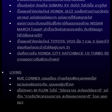
เจี๋ยนอุ๋งอุ๋ง! ติดแก็ส SUBARU XV ติดได้ วิ่งได้มั้ย มาดูกัน!
ตั้งแผงยำใหญ่อะไหล่ HONDA JAZZ รถเล็กย้ายบ้านขวัญใจ
มหาชน! แต่งนิดอร่อยมาก แต่งมากก็ซิ่งสนุกสะใจ!
แอดกาวประดับยนต์กับอีโค่คาร์คันแรกของไทย NISSAN
MARCH ไงเธอ!! เจ้าจิ๋วขวัญใจสายประหยัด ขับดีซ่อมถูก
ใช้ได้อีกหลายปี!!
ตั้งแผงยำใหญ่อะไหล่ TOYOTA VIOS มือ 1 รวม 3 รุ่นเอาไว้
ซ่อมคันเก่งประจำตัวให้อยู่นานๆ จ้า
บันทึกการซิ่ง HONDA CITY HATCHBACK 1.0 TURBO RS
จากแอดกาวตีนผีประจำเพจ!
LIVING
NUE CONNEX ดอนเมือง ทำเลดีสุด@กรุงเทพเหนือ!
แมวมองส่องประกัน: มุมมองผู้บริโภค
เมื่อปัญหา M-FLOW ไม่ใช่ “วินัยจราจร สะท้อนวินัยชาติ” แต่
เป็น “การจัดวิศวกรรมจราจร สะท้อนอนาคตชาติ” โดย แอด
แมว