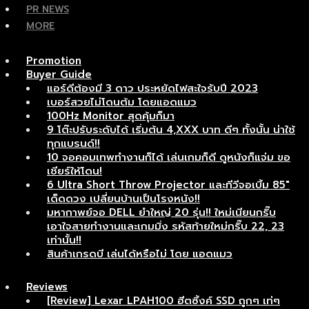
PR NEWS
MORE
Promotion
Buyer Guide
แอร์ดีต้องมี 3 ดาว ประหยัดไฟสะใจรับปี 2023
เบอร์สวยไม่โดนต้ม โดยแอดแมว
100Hz Monitor สุดคุ้มก็มา
9 โต๊ะปรับระดับได้ เริ่มต้น 4,XXX บาท ดีๆ ทั้งนั้น น่าใช้
ทุกแบรนด์!!
10 จอคอมเทพทำงานก็ได้ เล่นเกมก็ดี ดูหนังก็แจ่ม ขอ
เชียร์ให้โดน!
6 Ultra Short Throw Projector และทีวีจอเบิ้ม 85″
เด็ดดวง เปลี่ยนบ้านเป็นโรงหนัง!!
มหากาพย์จอ DELL ยำใหญ่ 20 รุ่น!! ใหม่เนียนกริ๊บ
เอาใจสายทำงานและเกมมิ่ง รหัสท้ายใหม่กริ๊บ 22, 23
เท่านั้น!!
สินค้าเกรดบี เล่นได้หรือไม่ โดย แอดแมว
Reviews
[Review] Lexar LPAH100 ฮีตซิ้งค์ SSD ถูกๆ เท่ๆ