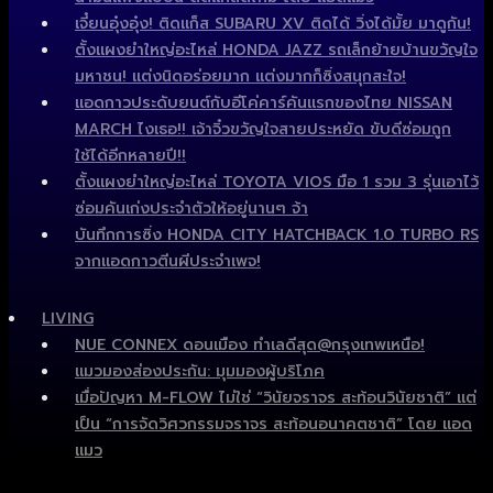
เจี๋ยนอุ๋งอุ๋ง! ติดแก็ส SUBARU XV ติดได้ วิ่งได้มั้ย มาดูกัน!
ตั้งแผงยำใหญ่อะไหล่ HONDA JAZZ รถเล็กย้ายบ้านขวัญใจ
มหาชน! แต่งนิดอร่อยมาก แต่งมากก็ซิ่งสนุกสะใจ!
แอดกาวประดับยนต์กับอีโค่คาร์คันแรกของไทย NISSAN
MARCH ไงเธอ!! เจ้าจิ๋วขวัญใจสายประหยัด ขับดีซ่อมถูก
ใช้ได้อีกหลายปี!!
ตั้งแผงยำใหญ่อะไหล่ TOYOTA VIOS มือ 1 รวม 3 รุ่นเอาไว้
ซ่อมคันเก่งประจำตัวให้อยู่นานๆ จ้า
บันทึกการซิ่ง HONDA CITY HATCHBACK 1.0 TURBO RS
จากแอดกาวตีนผีประจำเพจ!
LIVING
NUE CONNEX ดอนเมือง ทำเลดีสุด@กรุงเทพเหนือ!
แมวมองส่องประกัน: มุมมองผู้บริโภค
เมื่อปัญหา M-FLOW ไม่ใช่ “วินัยจราจร สะท้อนวินัยชาติ” แต่
เป็น “การจัดวิศวกรรมจราจร สะท้อนอนาคตชาติ” โดย แอด
แมว