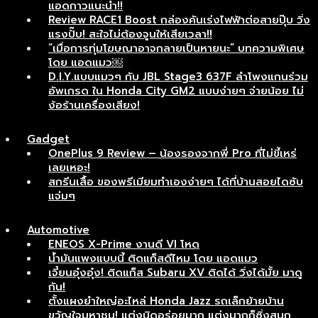
แอดกาวแนะนำ!!
Review RACE1 Boost กล่องคันเร่งไฟฟ้าต่อสายปุ๊บ วิ่ง
แรงปั๊บ! สะใจไม่ต้องจูนให้เสียเวลา!!
“เมื่อการทุ่มโฆษณาอาจกลายเป็นหายนะ” บทความพิเศษ
โดย แอดแมว￼
D.I.Y.แบบแมวๆ กับ JBL Stage3 637F ลำโพงแกนร่วม
อัพเกรด ใน Honda City GM2 แบบง่ายๆ จ่ายน้อย ไม่
ง้อร้านเครื่องเสียง!
Gadget
OnePlus 9 Review – น้องรองจากพี่ Pro ที่ไม่ขี้เหร่
เลยเหอะ!
สกรีนเสื้อ ของพรีเมียมทำเองง่ายๆ ได้ที่บ้านสอยไดซับ
แจ่มๆ
Automotive
ENEOS X-Prime งานดี VI โหด
น้ำมันแพงแบบนี้ ติดแก็สดีไหม โดย แอดแมว
เจี๋ยนอุ๋งอุ๋ง! ติดแก็ส Subaru XV ติดได้ วิ่งได้มั้ย มาดู
กัน!
ตั้งแผงยำใหญ่อะไหล่ Honda Jazz รถเล็กย้ายบ้าน
ขวัญใจมหาชน! แต่งนิดอร่อยมาก แต่งมากก็ซิ่งสนุก