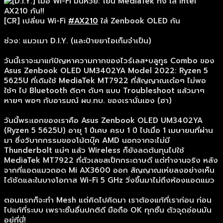
[CR] เปลี่ยน Wi-Fi
#AX210
ใส่ Zenbook OLED กัน
ช่วง: แมวเมา D.I.Y. (และป้ายยาไอเท็มจำเป็น)
วันนี้เราจะมาแก้ปัญหาความกากของไวร์เลส+บลูทูธ Combo ของ
Asus Zenbook OLED UM3402YA Model 2022: Ryzen 5
5625U ที่เดิมใช้ MediaTek MT7922 ที่สัญญาณเด๋อๆ ไม่พอ
ใช้ๆ ไป Bluetooth ติดๆ ดับๆ แบบ Troubleshoot แล้วมาๆ
หายๆ พอๆ กับอารมณ์ ผบ.ทบ. ของเรานั่นเอง (ฮา)
วันนี้พระเอกของเราคือ Asus Zenbook OLED UM3402YA
(Ryzen 5 5625U) อายุ 1 ปีเศษ ครบ 1 ปี ไปเมื่อ 1 เมษายนที่ผ่าน
มา ซึ่งวิบากกรรมของโน้ตบุ๊ค AMD นอกจากจะไม่มี
Thunderbolt แน่ๆ แล้ว Wireless ก็ยังลดต้นทุนไปใช้
MediaTek MT7922 ที่ตัวเลขสเป็กกระดาษดี แต่ทำงานจริง หลัง
จากที่แอดแมวถอด Mi AX3600 ออก สัญญาณเห่ยลงอย่างเห็น
ได้ชัดและในบางโอกาส Wi-Fi 5 GHz วิ่งขึ้นมาไม่ถึงห้องแอดแมว
ตอนแรกก็จะทำ Mesh แต่คิดไปคิดมา เราต้องแก้ที่เราก่อน ก่อน
ไปแก้ที่ระบบ เพราะชิ้นอื่นปกติดี มือถือ OK ทุกชิ้น ตัวจุดอ่อนมัน
อยู่ที่นี่!