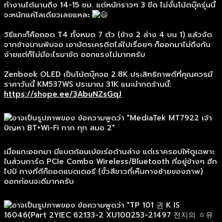
ทำงานได้นานถึง 14-15 ชม. แต่หนักราวๆ 3 ขีด ไม่งั้นโน้ตบุ๊ครุ่นนี้
จะหนักแค่โลเดียวเลยแหละ
วิธีแกะก็คือถอด T4 ทั้งหมด 7 ตัว (ข้าง 2 ล่าง 4 บน 1) แล้วงัด
จากข้างบานพับจอ เอาบัตรเครดิตไล่ไปเรื่อยๆ ก็ออกมาไม่ถึงกับ
ง่ายแต่ก็ไม่มีอะไรมาขัด ออกแรงไม่มากครับ
Zenbook OLED เป็นโน้ตบุ๊คจอ 2.8K ประสิทธิภาพดีที่คุณควรมี
ราคาวันนี้ KM537WS ประมาณ 31K แนะนำกดร้านนี้:
https://shope.ee/3AbuNZsGqJ
เมื่อแกะออกมา มีแบตก้อนเบ้อเร่อด้านล่าง แต่เราครอปให้ดูเฉพาะ
ในส่วนการ์ด PCIe Combo Wireless/Bluetooth ที่อยู่ข้างๆ ฮีท
ไปป์ ทางที่ดีก็ถอดแบตเตอรี (ขั้วสีขาวที่เห็นทางซ้ายของภาพ)
ออกก่อนจะดีมากครับ