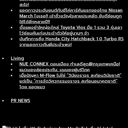
สะใจ!
แอดกาวประดับยนต์กับอีโค่คาร์คันแรกของไทย Nissan
March ไงเธอ!! เจ้าจิ๋วขวัญใจสายประหยัด ขับดีซ่อมถูก
ใช้ได้อีกหลายปี!!
ตั้งแผงยำใหญ่อะไหล่ Toyota Vios มือ 1 รวม 3 รุ่นเอา
ไว้ซ่อมคันเก่งประจำตัวให้อยู่นานๆ จ้า
บันทึกการซิ่ง Honda City Hatchback 1.0 Turbo RS
จากแอดกาวตีนผีประจำเพจ!
Living
NUE CONNEX ดอนเมือง ทำเลดีสุด@กรุงเทพเหนือ!
แมวมองส่องประกัน: มุมมองผู้บริโภค
เมื่อปัญหา M-Flow ไม่ใช่ “วินัยจราจร สะท้อนวินัยชาติ”
แต่เป็น “การจัดวิศวกรรมจราจร สะท้อนอนาคตชาติ”
โดย แอดแมว
PR NEWS