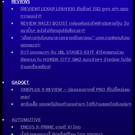
REVIEWS
[REVIEW] LEXAR LPAH100 ฮีตซิ้งค์ SSD ถูกๆ เท่ๆ แอด
กาวแนะนำ!!
REVIEW RACE1 BOOST กล่องคันเร่งไฟฟ้าต่อสายปุ๊บ วิ่ง
แรงปั๊บ! สะใจไม่ต้องจูนให้เสียเวลา!!
“เมื่อการทุ่มโฆษณาอาจกลายเป็นหายนะ” บทความพิเศษโดย
แอดแมว￼
D.I.Y.แบบแมวๆ กับ JBL STAGE3 637F ลำโพงแกนร่วม
อัพเกรด ใน HONDA CITY GM2 แบบง่ายๆ จ่ายน้อย ไม่ง้อ
ร้านเครื่องเสียง!
GADGET
ONEPLUS 9 REVIEW – น้องรองจากพี่ PRO ที่ไม่ขี้เหร่เลย
เหอะ!
สกรีนเสื้อ ของพรีเมียมทำเองง่ายๆ ได้ที่บ้านสอยไดซับแจ่มๆ
AUTOMOTIVE
ENEOS X-PRIME งานดี VI โหด
น้ำมันแพงแบบนี้ ติดแก็สดีไหม โดย แอดแมว