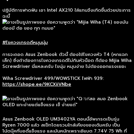
ปฏิบัติการฟาดฟัน เอา Intel AX210 ใส่แทนจึงเกิดขึ้นด้วยประการ
ฉะนี้
#ไขควงเกรดดีหมุนนุ่ม
การจะถอด Asus Zenbook ตัวนี้ ต้องใช้ไขควงหัว T4 (หกแฉก
เล็ก) ซึ่งถ้าต้องการไขควงเกรดดีไม่กินหัวน็อต ก็ต้อง Mijia Wiha
Screwdriver นี่แหละครับ ไขนุ่ม หมุนง่าย ไม่ต้องออกแรงเยอะ
Wiha Screwdriver 499/WOWSTICK ไฟฟ้า 939:
https://shope.ee/9KCXiiVNbe
Asus Zenbook OLED UM3402YA ตอนนี้อัพเกรดเป็นรุ่น
Ryzen 7000 แล้ว สเป็กโดยรวมใกล้เคียงของเดิมครับ เป็น
โน้ตบุ๊คที่บอดี้แข็งแรง และมันหนักเพราะอิแบต 7.74V 75 Wh ที่