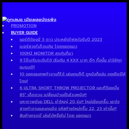
PROMOTION
BUYER GUIDE
แอร์ดีต้องมี 3 ดาว ประหยัดไฟสะใจรับปี 2023
เบอร์สวยไม่โดนต้ม โดยแอดแมว
100HZ MONITOR สุดคุ้มก็มา
9 โต๊ะปรับระดับได้ เริ่มต้น 4,XXX บาท ดีๆ ทั้งนั้น น่าใช้ทุก
แบรนด์!!
10 จอคอมเทพทำงานก็ได้ เล่นเกมก็ดี ดูหนังก็แจ่ม ขอเชียร์ให้
โดน!
6 ULTRA SHORT THROW PROJECTOR และทีวีจอเบิ้ม
85″ เด็ดดวง เปลี่ยนบ้านเป็นโรงหนัง!!
มหากาพย์จอ DELL ยำใหญ่ 20 รุ่น!! ใหม่เนียนกริ๊บ เอาใจ
สายทำงานและเกมมิ่ง รหัสท้ายใหม่กริ๊บ 22, 23 เท่านั้น!!
สินค้าเกรดบี เล่นได้หรือไม่ โดย แอดแมว