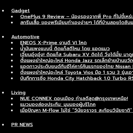
Gadget
OnePlus 9 Review – น้องรองจากพี่ Pro ที่ไม่ขี้เหร่
สกรีนเสื้อ ของพรีเมียมทำเองง่ายๆ ได้ที่บ้านสอยไดซับ
Automotive
ENEOS X-Prime งานดี VI โหด
น้ำมันแพงแบบนี้ ติดแก็สดีไหม โดย แอดแมว
เจี๋ยนอุ๋งอุ๋ง! ติดแก็ส Subaru XV ติดได้ วิ่งได้มั้ย มาดู
ตั้งแผงยำใหญ่อะไหล่ Honda Jazz รถเล็กย้ายบ้านขวัญ
แอดกาวประดับยนต์กับอีโค่คาร์คันแรกของไทย Nissan Ma
ตั้งแผงยำใหญ่อะไหล่ Toyota Vios มือ 1 รวม 3 รุ่นเอาไ
บันทึกการซิ่ง Honda City Hatchback 1.0 Turbo R
Living
NUE CONNEX ดอนเมือง ทำเลดีสุด@กรุงเทพเหนือ!
แมวมองส่องประกัน: มุมมองผู้บริโภค
เมื่อปัญหา M-Flow ไม่ใช่ “วินัยจราจร สะท้อนวินัยช
PR NEWS