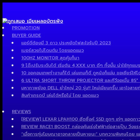
PROMOTION
BUYER GUIDE
แอร์ดีต้องมี 3 ดาว ประหยัดไฟสะใจรับปี 2023
เบอร์สวยไม่โดนต้ม โดยแอดแมว
100HZ MONITOR สุดคุ้มก็มา
9 โต๊ะปรับระดับได้ เริ่มต้น 4,XXX บาท ดีๆ ทั้งนั้น น่าใช้ทุกแบร
10 จอคอมเทพทำงานก็ได้ เล่นเกมก็ดี ดูหนังก็แจ่ม ขอเชียร์ให้โ
6 ULTRA SHORT THROW PROJECTOR และทีวีจอเบิ้ม 85″ เด็
มหากาพย์จอ DELL ยำใหญ่ 20 รุ่น!! ใหม่เนียนกริ๊บ เอาใจสายทำง
สินค้าเกรดบี เล่นได้หรือไม่ โดย แอดแมว
REVIEWS
[REVIEW] LEXAR LPAH100 ฮีตซิ้งค์ SSD ถูกๆ เท่ๆ แอดกาว
REVIEW RACE1 BOOST กล่องคันเร่งไฟฟ้าต่อสายปุ๊บ วิ่งแรงปั๊
“เมื่อการทุ่มโฆษณาอาจกลายเป็นหายนะ” บทความพิเศษโดย