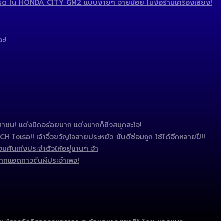
 ใน HONDA CITY GM2 แบบง่ายๆ จ่ายน้อย ไม่ง้อร้านเครื่องเสียง!
อะ!
ชน! แต่งนิดอร่อยมาก แต่งมากก็ซิ่งสนุกสะใจ!
งเธอ!! เจ้าจิ๋วขวัญใจสายประหยัด ขับดีซ่อมถูก ใช้ได้อีกหลายปี!!
มคันเก่งประจำตัวให้อยู่นานๆ จ้า
ากแอดกาวตีนผีประจำเพจ!