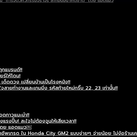
ต่เป็น “การจัดวิศวกรรมจราจร สะท้อนอนาคตชาติ” โดย แอดแมว
ทุกแบรนด์!!
ยร์ให้โดน!
ด็ดดวง เปลี่ยนบ้านเป็นโรงหนัง!!
สายทำงานและเกมมิ่ง รหัสท้ายใหม่กริ๊บ 22, 23 เท่านั้น!!
แอดกาวแนะนำ!!
รงปั๊บ! สะใจไม่ต้องจูนให้เสียเวลา!!
ศษโดย แอดแมว￼
ัพเกรด ใน Honda City GM2 แบบง่ายๆ จ่ายน้อย ไม่ง้อร้านเครื