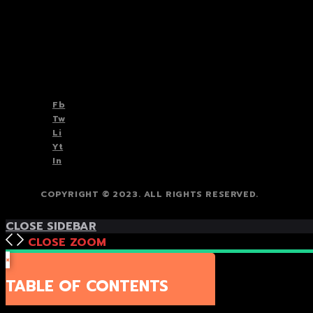
TOP
BACK TO
Fb
Tw
Li
Yt
In
COPYRIGHT © 2023. ALL RIGHTS RESERVED.
CLOSE SIDEBAR
CLOSE
ZOOM
×
TABLE OF CONTENTS