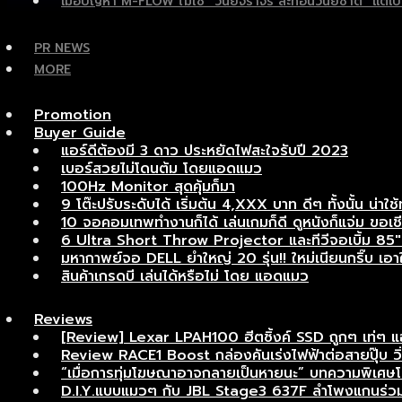
เมื่อปัญหา M-FLOW ไม่ใช่ “วินัยจราจร สะท้อนวินัยชาติ” แ
PR NEWS
MORE
Promotion
Buyer Guide
แอร์ดีต้องมี 3 ดาว ประหยัดไฟสะใจรับปี 2023
เบอร์สวยไม่โดนต้ม โดยแอดแมว
100Hz Monitor สุดคุ้มก็มา
9 โต๊ะปรับระดับได้ เริ่มต้น 4,XXX บาท ดีๆ ทั้งนั้น น่าใช้
10 จอคอมเทพทำงานก็ได้ เล่นเกมก็ดี ดูหนังก็แจ่ม ขอเชี
6 Ultra Short Throw Projector และทีวีจอเบิ้ม 85″ เ
มหากาพย์จอ DELL ยำใหญ่ 20 รุ่น!! ใหม่เนียนกริ๊บ เอาใจ
สินค้าเกรดบี เล่นได้หรือไม่ โดย แอดแมว
Reviews
[Review] Lexar LPAH100 ฮีตซิ้งค์ SSD ถูกๆ เท่ๆ 
Review RACE1 Boost กล่องคันเร่งไฟฟ้าต่อสายปุ๊บ วิ่งแ
“เมื่อการทุ่มโฆษณาอาจกลายเป็นหายนะ” บทความพิเ
D.I.Y.แบบแมวๆ กับ JBL Stage3 637F ลำโพงแกนร่วมอ