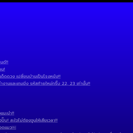
นด์!!
ดน!
ดดวง เปลี่ยนบ้านเป็นโรงหนัง!!
านและเกมมิ่ง รหัสท้ายใหม่กริ๊บ 22, 23 เท่านั้น!!
แนะนำ!!
บ! สะใจไม่ต้องจูนให้เสียเวลา!!
 แอดแมว￼