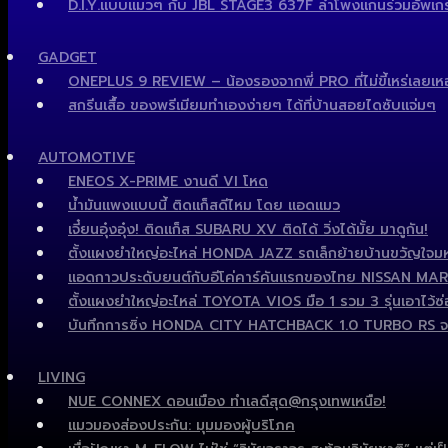
D.I.Y.แบบแมวๆ กับ JBL STAGE3 637F ลำโพงแกนร่วมอัพเกรด
GADGET
ONEPLUS 9 REVIEW – น้องรองจากพี่ PRO ที่ไม่ขี้เหร่เลยเห
สกรีนเสื้อ ของพรีเมียมทำเองง่ายๆ ได้ที่บ้านสอยไดซับแจ่มๆ
AUTOMOTIVE
ENEOS X-PRIME งานดี VI โหด
น้ำมันแพงแบบนี้ ติดแก็สดีไหม โดย แอดแมว
เจี๋ยนอุ๋งอุ๋ง! ติดแก็ส SUBARU XV ติดได้ วิ่งได้มั้ย มาดูกัน!
ตั้งแผงยำใหญ่อะไหล่ HONDA JAZZ รถเล็กย้ายบ้านขวัญใจมหา
แอดกาวประดับยนต์กับอีโค่คาร์คันแรกของไทย NISSAN MARCH ไ
ตั้งแผงยำใหญ่อะไหล่ TOYOTA VIOS มือ 1 รวม 3 รุ่นเอาไว้ซ่อ
บันทึกการซิ่ง HONDA CITY HATCHBACK 1.0 TURBO RS จ
LIVING
NUE CONNEX ดอนเมือง ทำเลดีสุด@กรุงเทพเหนือ!
แมวมองส่องประกัน: มุมมองผู้บริโภค