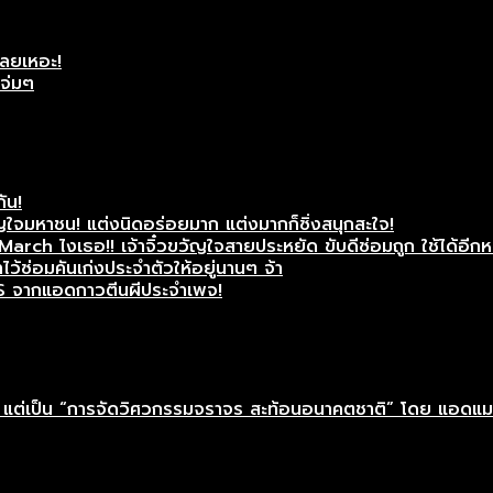
เลยเหอะ!
แจ่มๆ
กัน!
ใจมหาชน! แต่งนิดอร่อยมาก แต่งมากก็ซิ่งสนุกสะใจ!
rch ไงเธอ!! เจ้าจิ๋วขวัญใจสายประหยัด ขับดีซ่อมถูก ใช้ได้อีกห
ว้ซ่อมคันเก่งประจำตัวให้อยู่นานๆ จ้า
S จากแอดกาวตีนผีประจำเพจ!
าติ” แต่เป็น “การจัดวิศวกรรมจราจร สะท้อนอนาคตชาติ” โดย แอดแ