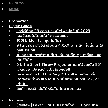
PR NEWS
MORE
Promotion
Buyer Guide
แอร์ดีต้องมี 3 ดาว ประหยัดไฟสะใจรับปี 2023
เบอร์สวยไม่โดนต้ม โดยแอดแมว
100Hz Monitor สุดคุ้มก็มา
9 โต๊ะปรับระดับได้ เริ่มต้น 4,XXX บาท ดีๆ ทั้งนั้น น่าใช้
ทุกแบรนด์!!
10 จอคอมเทพทำงานก็ได้ เล่นเกมก็ดี ดูหนังก็แจ่ม ขอ
เชียร์ให้โดน!
6 Ultra Short Throw Projector และทีวีจอเบิ้ม 85″
เด็ดดวง เปลี่ยนบ้านเป็นโรงหนัง!!
มหากาพย์จอ DELL ยำใหญ่ 20 รุ่น!! ใหม่เนียนกริ๊บ
เอาใจสายทำงานและเกมมิ่ง รหัสท้ายใหม่กริ๊บ 22, 23
เท่านั้น!!
สินค้าเกรดบี เล่นได้หรือไม่ โดย แอดแมว
Reviews
[Review] Lexar LPAH100 ฮีตซิ้งค์ SSD ถูกๆ เท่ๆ