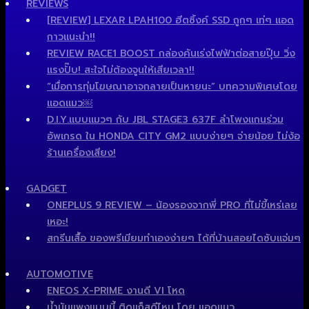
REVIEWS
[REVIEW] LEXAR LPAH100 ฮีตซิ้งค์ SSD ถูกๆ เท่ๆ แอด
กาวแนะนำ!!
REVIEW RACE1 BOOST กล่องคันเร่งไฟฟ้าต่อสายปุ๊บ วิ่ง
แรงปั๊บ! สะใจไม่ต้องจูนให้เสียเวลา!!
“เมื่อการทุ่มโฆษณาอาจกลายเป็นหายนะ” บทความพิเศษโดย
แอดแมว￼
D.I.Y.แบบแมวๆ กับ JBL STAGE3 637F ลำโพงแกนร่วม
อัพเกรด ใน HONDA CITY GM2 แบบง่ายๆ จ่ายน้อย ไม่ง้อ
ร้านเครื่องเสียง!
GADGET
ONEPLUS 9 REVIEW – น้องรองจากพี่ PRO ที่ไม่ขี้เหร่เลย
เหอะ!
สกรีนเสื้อ ของพรีเมียมทำเองง่ายๆ ได้ที่บ้านสอยไดซับแจ่มๆ
AUTOMOTIVE
ENEOS X-PRIME งานดี VI โหด
น้ำมันแพงแบบนี้ ติดแก็สดีไหม โดย แอดแมว