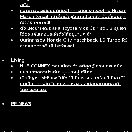
สะใจ!
แอดกาวประดับยนต์กับอีโค่คาร์คันแรกของไทย Nissan
March ไงเธอ!! เจ้าจิ๋วขวัญใจสายประหยัด ขับดีซ่อมถูก
ใช้ได้อีกหลายปี!!
ตั้งแผงยำใหญ่อะไหล่ Toyota Vios มือ 1 รวม 3 รุ่นเอา
ไว้ซ่อมคันเก่งประจำตัวให้อยู่นานๆ จ้า
บันทึกการซิ่ง Honda City Hatchback 1.0 Turbo RS
จากแอดกาวตีนผีประจำเพจ!
Living
NUE CONNEX ดอนเมือง ทำเลดีสุด@กรุงเทพเหนือ!
แมวมองส่องประกัน: มุมมองผู้บริโภค
เมื่อปัญหา M-Flow ไม่ใช่ “วินัยจราจร สะท้อนวินัยชาติ”
แต่เป็น “การจัดวิศวกรรมจราจร สะท้อนอนาคตชาติ”
โดย แอดแมว
PR NEWS