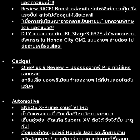
แอดกาวแนะนำ!!
Review RACE1 Boost กล่องคันเร่งไฟฟ้าต่อสายปุ๊บ วิ่ง
แรงปั๊บ! สะใจไม่ต้องจูนให้เสียเวลา!!
“เมื่อการทุ่มโฆษณาอาจกลายเป็นหายนะ” บทความพิเศษ
โดย แอดแมว￼
D.I.Y.แบบแมวๆ กับ JBL Stage3 637F ลำโพงแกนร่วม
อัพเกรด ใน Honda City GM2 แบบง่ายๆ จ่ายน้อย ไม่
ง้อร้านเครื่องเสียง!
Gadget
OnePlus 9 Review – น้องรองจากพี่ Pro ที่ไม่ขี้เหร่
เลยเหอะ!
สกรีนเสื้อ ของพรีเมียมทำเองง่ายๆ ได้ที่บ้านสอยไดซับ
แจ่มๆ
Automotive
ENEOS X-Prime งานดี VI โหด
น้ำมันแพงแบบนี้ ติดแก็สดีไหม โดย แอดแมว
เจี๋ยนอุ๋งอุ๋ง! ติดแก็ส Subaru XV ติดได้ วิ่งได้มั้ย มาดู
กัน!
ตั้งแผงยำใหญ่อะไหล่ Honda Jazz รถเล็กย้ายบ้าน
ขวัญใจมหาชน! แต่งนิดอร่อยมาก แต่งมากก็ซิ่งสนุก