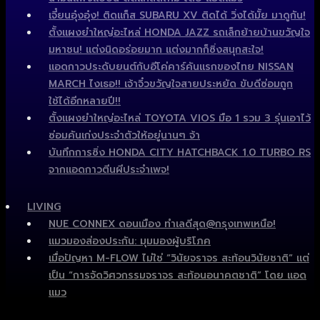
เจี๋ยนอุ๋งอุ๋ง! ติดแก็ส SUBARU XV ติดได้ วิ่งได้มั้ย มาดูกัน!
ตั้งแผงยำใหญ่อะไหล่ HONDA JAZZ รถเล็กย้ายบ้านขวัญใจ
มหาชน! แต่งนิดอร่อยมาก แต่งมากก็ซิ่งสนุกสะใจ!
แอดกาวประดับยนต์กับอีโค่คาร์คันแรกของไทย NISSAN
MARCH ไงเธอ!! เจ้าจิ๋วขวัญใจสายประหยัด ขับดีซ่อมถูก
ใช้ได้อีกหลายปี!!
ตั้งแผงยำใหญ่อะไหล่ TOYOTA VIOS มือ 1 รวม 3 รุ่นเอาไว้
ซ่อมคันเก่งประจำตัวให้อยู่นานๆ จ้า
บันทึกการซิ่ง HONDA CITY HATCHBACK 1.0 TURBO RS
จากแอดกาวตีนผีประจำเพจ!
LIVING
NUE CONNEX ดอนเมือง ทำเลดีสุด@กรุงเทพเหนือ!
แมวมองส่องประกัน: มุมมองผู้บริโภค
เมื่อปัญหา M-FLOW ไม่ใช่ “วินัยจราจร สะท้อนวินัยชาติ” แต่
เป็น “การจัดวิศวกรรมจราจร สะท้อนอนาคตชาติ” โดย แอด
แมว