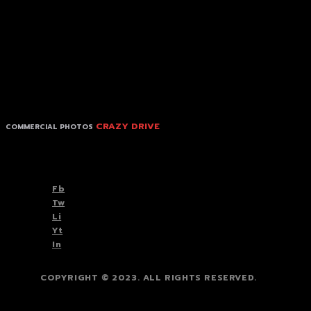
CRAZY DRIVE
COMMERCIAL PHOTOS
TOP
BACK TO
Fb
Tw
Li
Yt
In
COPYRIGHT © 2023. ALL RIGHTS RESERVED.