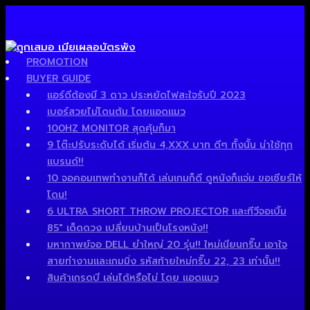
PROMOTION
BUYER GUIDE
แอร์ดีต้องมี 3 ดาว ประหยัดไฟสะใจรับปี 2023
เบอร์สวยไม่โดนต้ม โดยแอดแมว
100HZ MONITOR สุดคุ้มก็มา
9 โต๊ะปรับระดับได้ เริ่มต้น 4,XXX บาท ดีๆ ทั้งนั้น น่าใช้ทุก
แบรนด์!!
10 จอคอมเทพทำงานก็ได้ เล่นเกมก็ดี ดูหนังก็แจ่ม ขอเชียร์ให้
โดน!
6 ULTRA SHORT THROW PROJECTOR และทีวีจอเบิ้ม
85″ เด็ดดวง เปลี่ยนบ้านเป็นโรงหนัง!!
มหากาพย์จอ DELL ยำใหญ่ 20 รุ่น!! ใหม่เนียนกริ๊บ เอาใจ
สายทำงานและเกมมิ่ง รหัสท้ายใหม่กริ๊บ 22, 23 เท่านั้น!!
สินค้าเกรดบี เล่นได้หรือไม่ โดย แอดแมว