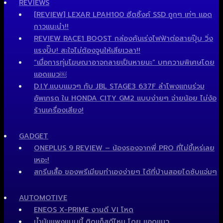
REVIEWS
[REVIEW] LEXAR LPAH100 ฮีตซิ้งค์ SSD ถูกๆ เท่ๆ แอด
กาวแนะนำ!!
REVIEW RACE1 BOOST กล่องคันเร่งไฟฟ้าต่อสายปุ๊บ วิ่ง
แรงปั๊บ! สะใจไม่ต้องจูนให้เสียเวลา!!
“เมื่อการทุ่มโฆษณาอาจกลายเป็นหายนะ” บทความพิเศษโดย
แอดแมว￼
D.I.Y.แบบแมวๆ กับ JBL STAGE3 637F ลำโพงแกนร่วม
อัพเกรด ใน HONDA CITY GM2 แบบง่ายๆ จ่ายน้อย ไม่ง้อ
ร้านเครื่องเสียง!
GADGET
ONEPLUS 9 REVIEW – น้องรองจากพี่ PRO ที่ไม่ขี้เหร่เลย
เหอะ!
สกรีนเสื้อ ของพรีเมียมทำเองง่ายๆ ได้ที่บ้านสอยไดซับแจ่มๆ
AUTOMOTIVE
ENEOS X-PRIME งานดี VI โหด
น้ำมันแพงแบบนี้ ติดแก็สดีไหม โดย แอดแมว