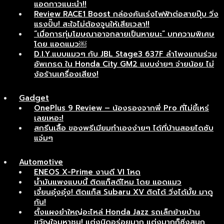
แอดกาวแนะนำ!!
Review RACE1 Boost กล่องคันเร่งไฟฟ้าต่อสายปุ๊บ วิ่ง
แรงปั๊บ! สะใจไม่ต้องจูนให้เสียเวลา!!
“เมื่อการทุ่มโฆษณาอาจกลายเป็นหายนะ” บทความพิเศษ
โดย แอดแมว￼
D.I.Y.แบบแมวๆ กับ JBL Stage3 637F ลำโพงแกนร่วม
อัพเกรด ใน Honda City GM2 แบบง่ายๆ จ่ายน้อย ไม่
ง้อร้านเครื่องเสียง!
Gadget
OnePlus 9 Review – น้องรองจากพี่ Pro ที่ไม่ขี้เหร่
เลยเหอะ!
สกรีนเสื้อ ของพรีเมียมทำเองง่ายๆ ได้ที่บ้านสอยไดซับ
แจ่มๆ
Automotive
ENEOS X-Prime งานดี VI โหด
น้ำมันแพงแบบนี้ ติดแก็สดีไหม โดย แอดแมว
เจี๋ยนอุ๋งอุ๋ง! ติดแก็ส Subaru XV ติดได้ วิ่งได้มั้ย มาดู
กัน!
ตั้งแผงยำใหญ่อะไหล่ Honda Jazz รถเล็กย้ายบ้าน
ขวัญใจมหาชน! แต่งนิดอร่อยมาก แต่งมากก็ซิ่งสนุก