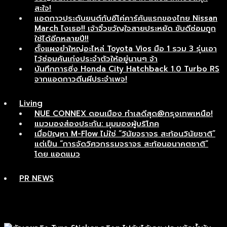
สะใจ!
แอดกาวประดับยนต์กับอีโค่คาร์คันแรกของไทย Nissan
March ไงเธอ!! เจ้าจิ๋วขวัญใจสายประหยัด ขับดีซ่อมถูก
ใช้ได้อีกหลายปี!!
ตั้งแผงยำใหญ่อะไหล่ Toyota Vios มือ 1 รวม 3 รุ่นเอา
ไว้ซ่อมคันเก่งประจำตัวให้อยู่นานๆ จ้า
บันทึกการซิ่ง Honda City Hatchback 1.0 Turbo RS
จากแอดกาวตีนผีประจำเพจ!
Living
NUE CONNEX ดอนเมือง ทำเลดีสุด@กรุงเทพเหนือ!
แมวมองส่องประกัน: มุมมองผู้บริโภค
เมื่อปัญหา M-Flow ไม่ใช่ “วินัยจราจร สะท้อนวินัยชาติ”
แต่เป็น “การจัดวิศวกรรมจราจร สะท้อนอนาคตชาติ”
โดย แอดแมว
PR NEWS