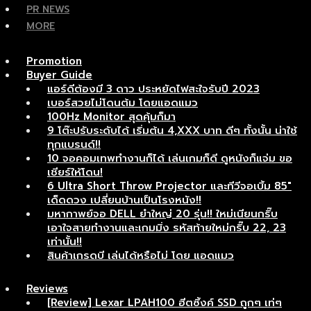
PR NEWS
MORE
Promotion
Buyer Guide
แอร์ดีต้องมี 3 ดาว ประหยัดไฟสะใจรับปี 2023
เบอร์สวยไม่โดนต้ม โดยแอดแมว
100Hz Monitor สุดคุ้มก็มา
9 โต๊ะปรับระดับได้ เริ่มต้น 4,XXX บาท ดีๆ ทั้งนั้น น่าใช้
ทุกแบรนด์!!
10 จอคอมเทพทำงานก็ได้ เล่นเกมก็ดี ดูหนังก็แจ่ม ขอ
เชียร์ให้โดน!
6 Ultra Short Throw Projector และทีวีจอเบิ้ม 85″
เด็ดดวง เปลี่ยนบ้านเป็นโรงหนัง!!
มหากาพย์จอ DELL ยำใหญ่ 20 รุ่น!! ใหม่เนียนกริ๊บ
เอาใจสายทำงานและเกมมิ่ง รหัสท้ายใหม่กริ๊บ 22, 23
เท่านั้น!!
สินค้าเกรดบี เล่นได้หรือไม่ โดย แอดแมว
Reviews
[Review] Lexar LPAH100 ฮีตซิ้งค์ SSD ถูกๆ เท่ๆ