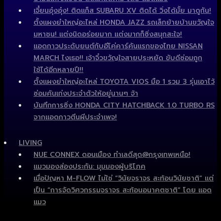
เจี๋ยนอุ๋งอุ๋ง! ติดแก็ส SUBARU XV ติดได้ วิ่งได้มั้ย มาดูกัน!
ตั้งแผงยำใหญ่อะไหล่ HONDA JAZZ รถเล็กย้ายบ้านขวัญใจ
มหาชน! แต่งนิดอร่อยมาก แต่งมากก็ซิ่งสนุกสะใจ!
แอดกาวประดับยนต์กับอีโค่คาร์คันแรกของไทย NISSAN
MARCH ไงเธอ!! เจ้าจิ๋วขวัญใจสายประหยัด ขับดีซ่อมถูก
ใช้ได้อีกหลายปี!!
ตั้งแผงยำใหญ่อะไหล่ TOYOTA VIOS มือ 1 รวม 3 รุ่นเอาไว้
ซ่อมคันเก่งประจำตัวให้อยู่นานๆ จ้า
บันทึกการซิ่ง HONDA CITY HATCHBACK 1.0 TURBO RS
จากแอดกาวตีนผีประจำเพจ!
LIVING
NUE CONNEX ดอนเมือง ทำเลดีสุด@กรุงเทพเหนือ!
แมวมองส่องประกัน: มุมมองผู้บริโภค
เมื่อปัญหา M-FLOW ไม่ใช่ “วินัยจราจร สะท้อนวินัยชาติ” แต่
เป็น “การจัดวิศวกรรมจราจร สะท้อนอนาคตชาติ” โดย แอด
แมว