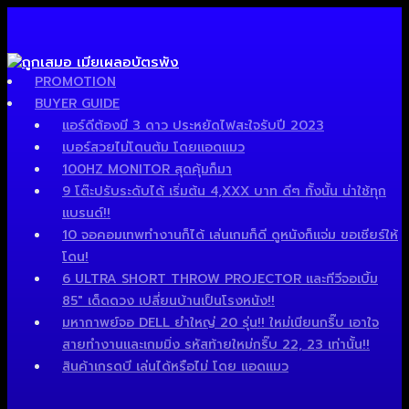
PROMOTION
BUYER GUIDE
แอร์ดีต้องมี 3 ดาว ประหยัดไฟสะใจรับปี 2023
เบอร์สวยไม่โดนต้ม โดยแอดแมว
100HZ MONITOR สุดคุ้มก็มา
9 โต๊ะปรับระดับได้ เริ่มต้น 4,XXX บาท ดีๆ ทั้งนั้น น่าใช้ทุก
แบรนด์!!
10 จอคอมเทพทำงานก็ได้ เล่นเกมก็ดี ดูหนังก็แจ่ม ขอเชียร์ให้
โดน!
6 ULTRA SHORT THROW PROJECTOR และทีวีจอเบิ้ม
85″ เด็ดดวง เปลี่ยนบ้านเป็นโรงหนัง!!
มหากาพย์จอ DELL ยำใหญ่ 20 รุ่น!! ใหม่เนียนกริ๊บ เอาใจ
สายทำงานและเกมมิ่ง รหัสท้ายใหม่กริ๊บ 22, 23 เท่านั้น!!
สินค้าเกรดบี เล่นได้หรือไม่ โดย แอดแมว