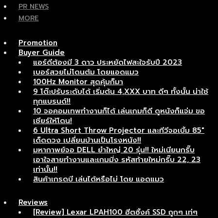
PR NEWS
MORE
Promotion
Buyer Guide
แอร์ดีต้องมี 3 ดาว ประหยัดไฟสะใจรับปี 2023
เบอร์สวยไม่โดนต้ม โดยแอดแมว
100Hz Monitor สุดคุ้มก็มา
9 โต๊ะปรับระดับได้ เริ่มต้น 4,XXX บาท ดีๆ ทั้งนั้น น่าใช้
ทุกแบรนด์!!
10 จอคอมเทพทำงานก็ได้ เล่นเกมก็ดี ดูหนังก็แจ่ม ขอ
เชียร์ให้โดน!
6 Ultra Short Throw Projector และทีวีจอเบิ้ม 85″
เด็ดดวง เปลี่ยนบ้านเป็นโรงหนัง!!
มหากาพย์จอ DELL ยำใหญ่ 20 รุ่น!! ใหม่เนียนกริ๊บ
เอาใจสายทำงานและเกมมิ่ง รหัสท้ายใหม่กริ๊บ 22, 23
เท่านั้น!!
สินค้าเกรดบี เล่นได้หรือไม่ โดย แอดแมว
Reviews
[Review] Lexar LPAH100 ฮีตซิ้งค์ SSD ถูกๆ เท่ๆ