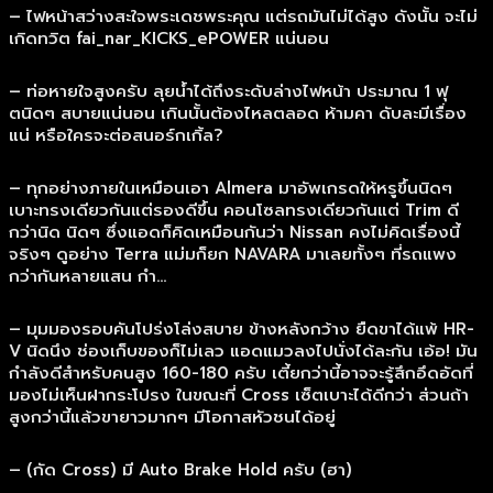
– ไฟหน้าสว่างสะใจพระเดชพระคุณ แต่รถมันไม่ได้สูง ดังนั้น จะไม่
เกิดทวิต fai_nar_KICKS_ePOWER แน่นอน
– ท่อหายใจสูงครับ ลุยน้ำได้ถึงระดับล่างไฟหน้า ประมาณ 1 ฟุ
ตนิดๆ สบายแน่นอน เกินนั้นต้องไหลตลอด ห้ามคา ดับละมีเรื่อง
แน่ หรือใครจะต่อสนอร์กเกิ้ล?
– ทุกอย่างภายในเหมือนเอา Almera มาอัพเกรดให้หรูขึ้นนิดๆ
เบาะทรงเดียวกันแต่รองดีขึ้น คอนโซลทรงเดียวกันแต่ Trim ดี
กว่านิด นิดๆ ซึ่งแอดก็คิดเหมือนกันว่า Nissan คงไม่คิดเรื่องนี้
จริงๆ ดูอย่าง Terra แม่มก็ยก NAVARA มาเลยทั้งๆ ที่รถแพง
กว่ากันหลายแสน กำ…
– มุมมองรอบคันโปร่งโล่งสบาย ข้างหลังกว้าง ยืดขาได้แพ้ HR-
V นิดนึง ช่องเก็บของก็ไม่เลว แอดแมวลงไปนั่งได้ละกัน เอ้อ! มัน
กำลังดีสำหรับคนสูง 160-180 ครับ เตี้ยกว่านี้อาจจะรู้สึกอึดอัดที่
มองไม่เห็นฝากระโปรง ในขณะที่ Cross เซ็ตเบาะได้ดีกว่า ส่วนถ้า
สูงกว่านี้แล้วขายาวมากๆ มีโอกาสหัวชนได้อยู่
– (กัด Cross) มี Auto Brake Hold ครับ (ฮา)