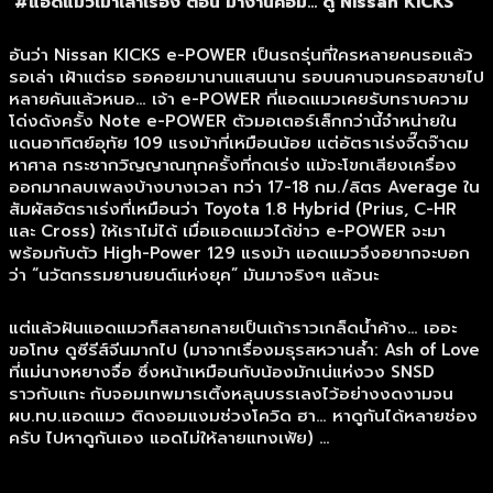
#แอดแมวเมาเล่าเรื่อง ตอน มางานคอม… ดู Nissan KICKS
อันว่า Nissan KICKS e-POWER เป็นรถรุ่นที่ใครหลายคนรอแล้ว
รอเล่า เฝ้าแต่รอ รอคอยมานานแสนนาน รอบนคานจนครอสขายไป
หลายคันแล้วหนอ… เจ้า e-POWER ที่แอดแมวเคยรับทราบความ
โด่งดังครั้ง Note e-POWER ตัวมอเตอร์เล็กกว่านี้จำหน่ายใน
แดนอาทิตย์อุทัย 109 แรงม้าที่เหมือนน้อย แต่อัตราเร่งจี๊ดจ๊าดม
หาศาล กระชากวิญญาณทุกครั้งที่กดเร่ง แม้จะโขกเสียงเครื่อง
ออกมากลบเพลงบ้างบางเวลา ทว่า 17-18 กม./ลิตร Average ใน
สัมผัสอัตราเร่งที่เหมือนว่า Toyota 1.8 Hybrid (Prius, C-HR
และ Cross) ให้เราไม่ได้ เมื่อแอดแมวได้ข่าว e-POWER จะมา
พร้อมกับตัว High-Power 129 แรงม้า แอดแมวจึงอยากจะบอก
ว่า “นวัตกรรมยานยนต์แห่งยุค” มันมาจริงๆ แล้วนะ
แต่แล้วฝันแอดแมวก็สลายกลายเป็นเถ้าราวเกล็ดน้ำค้าง… เออะ
ขอโทษ ดูซีรีส์จีนมากไป (มาจากเรื่องมธุรสหวานล้ำ: Ash of Love
ที่แม่นางหยางจื่อ ซึ่งหน้าเหมือนกับน้องมักเน่แห่งวง SNSD
ราวกับแกะ กับจอมเทพมารเติ้งหลุนบรรเลงไว้อย่างงดงามจน
ผบ.ทบ.แอดแมว ติดงอมแงมช่วงโควิด ฮา… หาดูกันได้หลายช่อง
ครับ ไปหาดูกันเอง แอดไม่ให้ลายแทงเฟ้ย) …
….