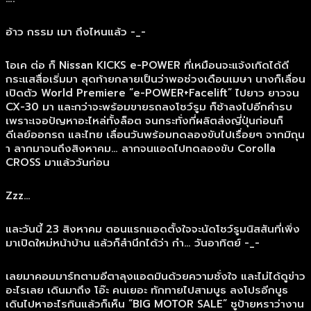
อ้าว กรรม เมา ถึงไหนแล้ว -_-
โอเค ต่อ ก็ Nissan KICKS e-POWER ที่เหมือนจะแจ้งเกิดได้ดี
กระแสสื่อเริ่มมา สุดท้ายกลายเป็นว่าพอช่วงเดือนเมษา นางก็เลื่อน
เปิดตัว World Premiere “e-POWER+Facelift” ไปยาว ยาวจน
CX-30 มา และกว่าจะพร้อมขายรถลงโชว์รูม ก็ช้าลงไปอีกคำรบ
เพราะเจอปัญหาอะไหล่ทั้งล็อต จนกระทั่งที่ผลิตส่งญี่ปุ่นก่อนก็
ดีเลย์ออกรถ และไทย เลื่อนวันพร้อมทดลองขับไปเรื่อยๆ จากมิถุน
า ลากมาจนถึงสิงหาคม… ลากจนแอดไปทดลองขับ Corolla
CROSS มาแล้ววันก่อน
Zzz…
และวันนี้ 23 สิงหาคม ตอนแรกแอดตั้งใจจะนัดโชว์รูมนิสสันที่เพิ่ง
มาเปิดใหม่หน้าบ้าน แล้วก็สำนึกได้ว่า กำ… วันอาทิตย์ -_-
เลยมาคอมมาร์ทตามอีตาลุงแอดมินด้วยความชั่งใจ และไม่ได้ดูข่าว
อะไรเลย เดินมาถึง โอ๊ะ คนเยอะ ทักทายไปสามบูธ ลงโปรอีกบูธ
เดินไปหาอะไรกินแล้วก็เห็น “BIG MOTOR SALE” ชูป้ายหราว่างาน