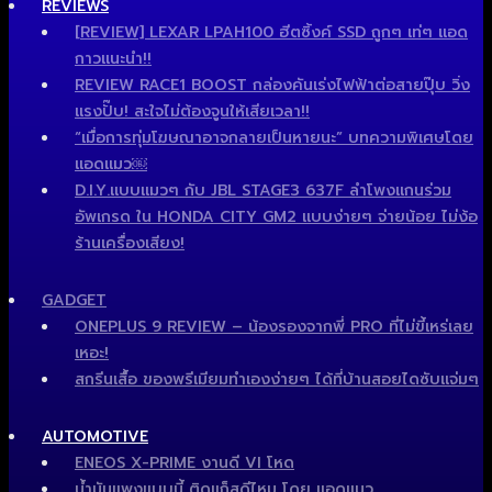
REVIEWS
[REVIEW] LEXAR LPAH100 ฮีตซิ้งค์ SSD ถูกๆ เท่ๆ แอด
กาวแนะนำ!!
REVIEW RACE1 BOOST กล่องคันเร่งไฟฟ้าต่อสายปุ๊บ วิ่ง
แรงปั๊บ! สะใจไม่ต้องจูนให้เสียเวลา!!
“เมื่อการทุ่มโฆษณาอาจกลายเป็นหายนะ” บทความพิเศษโดย
แอดแมว￼
D.I.Y.แบบแมวๆ กับ JBL STAGE3 637F ลำโพงแกนร่วม
อัพเกรด ใน HONDA CITY GM2 แบบง่ายๆ จ่ายน้อย ไม่ง้อ
ร้านเครื่องเสียง!
GADGET
ONEPLUS 9 REVIEW – น้องรองจากพี่ PRO ที่ไม่ขี้เหร่เลย
เหอะ!
สกรีนเสื้อ ของพรีเมียมทำเองง่ายๆ ได้ที่บ้านสอยไดซับแจ่มๆ
AUTOMOTIVE
ENEOS X-PRIME งานดี VI โหด
น้ำมันแพงแบบนี้ ติดแก็สดีไหม โดย แอดแมว