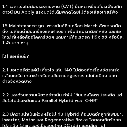
1.4 เวลาเร่งไม่ต้องรอสายพาน (CVT) ยืดหด หรือเกียร์เฟืองคิก
ดาวน์ มัน Apply แรงบิดได้เต็มพิกัดโดยไม่ต้องเสี่ยงเกียร์พัง
1.5 Maintenance ถูก เพราะมันก็คือเครื่อง March อัพเกรดนิด
นึง เปลี่ยนน้ำมันเครื่องและผ้าเบรก เพิ่มผ้าเบรกดิสก์หลัง และล้อ
ใหญ่ ที่เหลือคืออีโคคาร์ชัดๆ แถมภาษีคือเรตรถ 119x ซีซี หรือปีละ
1 พันบาท ชาบู….
[2] ข้อเสียล่ะ?
2.1 มอเตอร์ตัวแค่นี้ เหี่ยวไว เกิน 140 ไม่ต้องคิดเรื่องอัตราเร่ง
แล้วนะครับ เหมาะสำหรับคนขับตามกฎจราจร เน้นในเมือง ออก
ต่างจังหวัดบ้าง
2.2 และด้วยความเหี่ยวอย่างนั้น ทำให้ “ขับย่องโคตรประหยัด แต่
ขับไวไม่ประหยัดแบบ Parallel Hybrid พวก C-HR”
2.3 มีความน่าเป็นห่วงหรือไม่ กับ Hybrid คือแบตอีกลูกที่เพิ่มมา,
Inverter, Motor และ Regenerative Brake โดยลดเกียร์ออก
ไปลูกนึง (ว่าแต่แอร์เป็นแบบไหน DC เปล่า แอดลืมถาม)