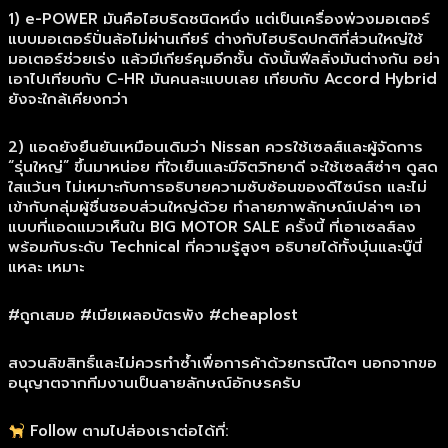
1) e-POWER มันคือไฮบริดชนิดหนึ่ง แต่เป็นเครื่องพ่วงมอเตอร์
แบบมอเตอร์ปั่นล้อไม่ผ่านเกียร์ ต่างกับไฮบริดปกติที่ส่วนใหญ่ใช้
มอเตอร์ช่วยเร่ง แล้วมีเกียร์คุมอีกชั้น ดังนั้นฟีลลิ่งมันต่างกัน อย่า
เอาไปเทียบกับ C-HR มันคนละแบบเลย เทียบกับ Accord Hybrid
ยังจะใกล้เคียงกว่า
2) แอดยังยืนยันเหมือนเดิมว่า Nissan ควรใช้เซลส์และผู้จัดการ
“รุ่นใหญ่” ขึ้นมาหน่อย ที่ใจเย็นและมีจิตวิทยาดี จะใช้เซลส์ซ่าๆ ดูสด
ใสแว้นๆ ไม่เหมาะกับการอธิบายความซับซ้อนของดีไซน์รถ และไม่
เข้ากับกลุ่มผู้ชื่นชอบส่วนใหญ่ด้วย ทำลายภาพลักษณ์เปล่าๆ เอา
แบบที่แอดแมวเห็นใน BIG MOTOR SALE ครั้งนี้ ที่เอาเซลส์ลง
พร้อมกับระดับ Technical ที่ความรู้สูงๆ อธิบายได้ทั้งบุ๋นและบู๊นี่
แหละ เหมาะ
#ถูกเสมอ #เมียเผลอบัตรพัง #cheaplost
สงวนลิขสิทธิ์และไม่ควรทำซ้ำเพื่อการค้าด้วยกรณีใดๆ นอกจากขอ
อนุญาตจากทีมงานเป็นลายลักษณ์อักษรครับ
Follow ตามไปส่องเราต่อได้ที่: