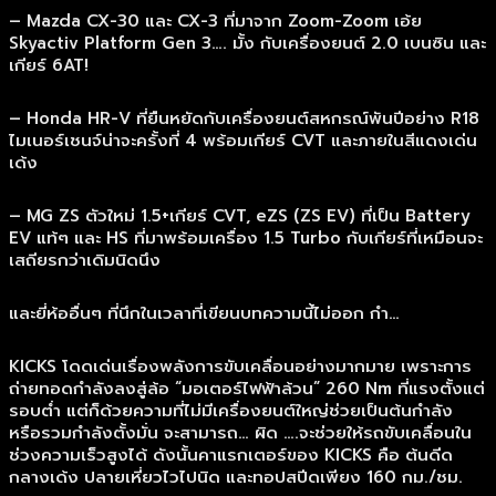
– Mazda CX-30 และ CX-3 ที่มาจาก Zoom-Zoom เอ้ย
Skyactiv Platform Gen 3…. มั้ง กับเครื่องยนต์ 2.0 เบนซิน และ
เกียร์ 6AT!
– Honda HR-V ที่ยืนหยัดกับเครื่องยนต์สหกรณ์พันปีอย่าง R18
ไมเนอร์เชนจ์น่าจะครั้งที่ 4 พร้อมเกียร์ CVT และภายในสีแดงเด่น
เด้ง
– MG ZS ตัวใหม่ 1.5+เกียร์ CVT, eZS (ZS EV) ที่เป็น Battery
EV แท้ๆ และ HS ที่มาพร้อมเครื่อง 1.5 Turbo กับเกียร์ที่เหมือนจะ
เสถียรกว่าเดิมนิดนึง
และยี่ห้ออื่นๆ ที่นึกในเวลาที่เขียนบทความนี้ไม่ออก กำ…
KICKS โดดเด่นเรื่องพลังการขับเคลื่อนอย่างมากมาย เพราะการ
ถ่ายทอดกำลังลงสู่ล้อ “มอเตอร์ไฟฟ้าล้วน” 260 Nm ที่แรงตั้งแต่
รอบต่ำ แต่ก็ด้วยความที่ไม่มีเครื่องยนต์ใหญ่ช่วยเป็นต้นกำลัง
หรือรวมกำลังตั้งมั่น จะสามารถ… ผิด ….จะช่วยให้รถขับเคลื่อนใน
ช่วงความเร็วสูงได้ ดังนั้นคาแรกเตอร์ของ KICKS คือ ต้นดีด
กลางเด้ง ปลายเหี่ยวไวไปนิด และทอปสปีดเพียง 160 กม./ชม.