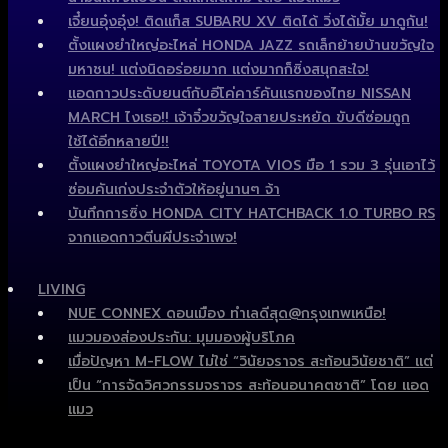
เจี๋ยนอุ๋งอุ๋ง! ติดแก็ส SUBARU XV ติดได้ วิ่งได้มั้ย มาดูกัน!
ตั้งแผงยำใหญ่อะไหล่ HONDA JAZZ รถเล็กย้ายบ้านขวัญใจ
มหาชน! แต่งนิดอร่อยมาก แต่งมากก็ซิ่งสนุกสะใจ!
แอดกาวประดับยนต์กับอีโค่คาร์คันแรกของไทย NISSAN
MARCH ไงเธอ!! เจ้าจิ๋วขวัญใจสายประหยัด ขับดีซ่อมถูก
ใช้ได้อีกหลายปี!!
ตั้งแผงยำใหญ่อะไหล่ TOYOTA VIOS มือ 1 รวม 3 รุ่นเอาไว้
ซ่อมคันเก่งประจำตัวให้อยู่นานๆ จ้า
บันทึกการซิ่ง HONDA CITY HATCHBACK 1.0 TURBO RS
จากแอดกาวตีนผีประจำเพจ!
LIVING
NUE CONNEX ดอนเมือง ทำเลดีสุด@กรุงเทพเหนือ!
แมวมองส่องประกัน: มุมมองผู้บริโภค
เมื่อปัญหา M-FLOW ไม่ใช่ “วินัยจราจร สะท้อนวินัยชาติ” แต่
เป็น “การจัดวิศวกรรมจราจร สะท้อนอนาคตชาติ” โดย แอด
แมว