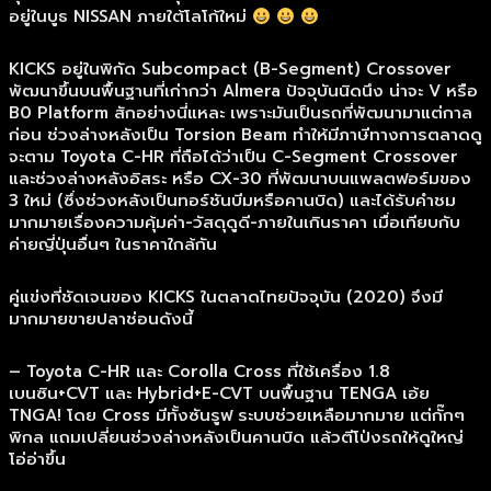
อยู่ในบูธ NISSAN ภายใต้โลโก้ใหม่
KICKS อยู่ในพิกัด Subcompact (B-Segment) Crossover
พัฒนาขึ้นบนพื้นฐานที่เก่ากว่า Almera ปัจจุบันนิดนึง น่าจะ V หรือ
B0 Platform สักอย่างนี่แหละ เพราะมันเป็นรถที่พัฒนามาแต่กาล
ก่อน ช่วงล่างหลังเป็น Torsion Beam ทำให้มีภาษีทางการตลาดดู
จะตาม Toyota C-HR ที่ถือได้ว่าเป็น C-Segment Crossover
และช่วงล่างหลังอิสระ หรือ CX-30 ที่พัฒนาบนแพลตฟอร์มของ
3 ใหม่ (ซึ่งช่วงหลังเป็นทอร์ชันบีมหรือคานบิด) และได้รับคำชม
มากมายเรื่องความคุ้มค่า-วัสดุดูดี-ภายในเกินราคา เมื่อเทียบกับ
ค่ายญี่ปุ่นอื่นๆ ในราคาใกล้กัน
คู่แข่งที่ชัดเจนของ KICKS ในตลาดไทยปัจจุบัน (2020) จึงมี
มากมายขายปลาช่อนดังนี้
– Toyota C-HR และ Corolla Cross ที่ใช้เครื่อง 1.8
เบนซิน+CVT และ Hybrid+E-CVT บนพื้นฐาน TENGA เอ้ย
TNGA! โดย Cross มีทั้งซันรูฟ ระบบช่วยเหลือมากมาย แต่กั๊กๆ
พิกล แถมเปลี่ยนช่วงล่างหลังเป็นคานบิด แล้วตีโป่งรถให้ดูใหญ่
โอ่อ่าขึ้น