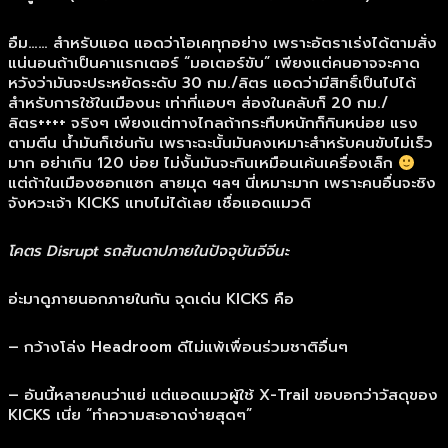
อืม…… สำหรับแอด แอดว่าโอเคทุกอย่าง เพราะอัตราเร่งได้ตามสั่ง
แน่นอนถ้าเป็นคาแรกเตอร์ “มอเตอร์ขับ” เพียงแต่คนอาจจะคาด
หวังว่ามันจะประหยัดระดับ 30 กม./ลิตร แอดว่ามีสิทธิ์เป็นไปได้
สำหรับการใช้ในเมืองนะ เท่าที่แอบๆ ส่องในคลับก็ 20 กม./
ลิตร++++ จริงๆ เพียงแต่ทางไกลถ้ากระทืบหนักก็กินหน่อย แรง
ตามตีน น้ำมันก็เช่นกัน เพราะฉะนั้นมันคงเหมาะสำหรับคนขับไม่เร็ว
มาก อย่าเกิน 120 บ่อย ไม่งั้นมันจะกินเหมือนเค้นเครื่องเล็ก
แต่ถ้าในเมืองซอกแซก สายมุด ฯลฯ นี่เหมาะมาก เพราะคนอื่นจะชิง
จังหวะเจ้า KICKS แทบไม่ได้เลย เชื่อแอดแมวดิ
โคตร Disrupt รถสันดาปภายในปัจจุบันจีจีนะ
อ่ะมาดูภายนอกภายในกัน จุดเด่น KICKS คือ
– กว้างโล่ง Headroom ดีไม่แพ้เพื่อนร่วมชาติอื่นๆ
– อันนี้หลายคนว่าแย่ แต่แอดแมวผู้ใช้ X-Trail ขอบอกว่าวัสดุของ
KICKS เนี่ย “ทำความสะอาดง่ายสุดๆ”