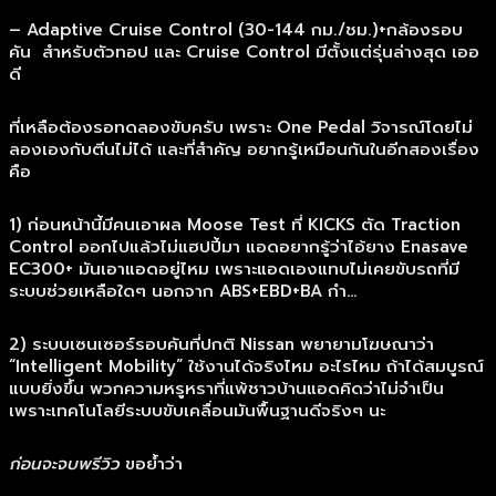
– Adaptive Cruise Control (30-144 กม./ชม.)+กล้องรอบ
คัน สำหรับตัวทอป และ Cruise Control มีตั้งแต่รุ่นล่างสุด เออ
ดี
ที่เหลือต้องรอทดลองขับครับ เพราะ One Pedal วิจารณ์โดยไม่
ลองเองกับตีนไม่ได้ และที่สำคัญ อยากรู้เหมือนกันในอีกสองเรื่อง
คือ
1) ก่อนหน้านี้มีคนเอาผล Moose Test ที่ KICKS ตัด Traction
Control ออกไปแล้วไม่แฮปปี้มา แอดอยากรู้ว่าไอ้ยาง Enasave
EC300+ มันเอาแอดอยู่ไหม เพราะแอดเองแทบไม่เคยขับรถที่มี
ระบบช่วยเหลือใดๆ นอกจาก ABS+EBD+BA กำ…
2) ระบบเซนเซอร์รอบคันที่ปกติ Nissan พยายามโฆษณาว่า
“Intelligent Mobility” ใช้งานได้จริงไหม อะไรไหม ถ้าได้สมบูรณ์
แบบยิ่งขึ้น พวกความหรูหราที่แพ้ชาวบ้านแอดคิดว่าไม่จำเป็น
เพราะเทคโนโลยีระบบขับเคลื่อนมันพื้นฐานดีจริงๆ นะ
ก่อนจะจบพรีวิว
ขอย้ำว่า