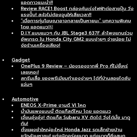
แอดกาวแนะนำ!!
Review RACE1 Boost กล่องคันเร่งไฟฟ้าต่อสายปุ๊บ วิ่ง
แรงปั๊บ! สะใจไม่ต้องจูนให้เสียเวลา!!
“เมื่อการทุ่มโฆษณาอาจกลายเป็นหายนะ” บทความพิเศษ
โดย แอดแมว￼
D.I.Y.แบบแมวๆ กับ JBL Stage3 637F ลำโพงแกนร่วม
อัพเกรด ใน Honda City GM2 แบบง่ายๆ จ่ายน้อย ไม่
ง้อร้านเครื่องเสียง!
Gadget
OnePlus 9 Review – น้องรองจากพี่ Pro ที่ไม่ขี้เหร่
เลยเหอะ!
สกรีนเสื้อ ของพรีเมียมทำเองง่ายๆ ได้ที่บ้านสอยไดซับ
แจ่มๆ
Automotive
ENEOS X-Prime งานดี VI โหด
น้ำมันแพงแบบนี้ ติดแก็สดีไหม โดย แอดแมว
เจี๋ยนอุ๋งอุ๋ง! ติดแก็ส Subaru XV ติดได้ วิ่งได้มั้ย มาดู
กัน!
ตั้งแผงยำใหญ่อะไหล่ Honda Jazz รถเล็กย้ายบ้าน
ขวัญใจมหาชน! แต่งนิดอร่อยมาก แต่งมากก็ซิ่งสนุก