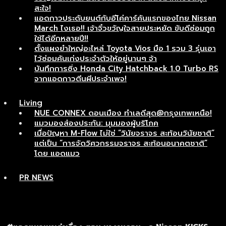
สะใจ!
แอดกาวประดับยนต์กับอีโค่คาร์คันแรกของไทย Nissan
March ไงเธอ!! เจ้าจิ๋วขวัญใจสายประหยัด ขับดีซ่อมถูก
ใช้ได้อีกหลายปี!!
ตั้งแผงยำใหญ่อะไหล่ Toyota Vios มือ 1 รวม 3 รุ่นเอา
ไว้ซ่อมคันเก่งประจำตัวให้อยู่นานๆ จ้า
บันทึกการซิ่ง Honda City Hatchback 1.0 Turbo RS
จากแอดกาวตีนผีประจำเพจ!
Living
NUE CONNEX ดอนเมือง ทำเลดีสุด@กรุงเทพเหนือ!
แมวมองส่องประกัน: มุมมองผู้บริโภค
เมื่อปัญหา M-Flow ไม่ใช่ “วินัยจราจร สะท้อนวินัยชาติ”
แต่เป็น “การจัดวิศวกรรมจราจร สะท้อนอนาคตชาติ”
โดย แอดแมว
PR NEWS