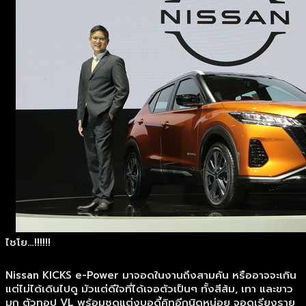
ไชโย…!!!!!!
Nissan KICKS e-Power มาจอดในงานถึงสามคัน หรืออาจจะเกิน
แต่ไม่ได้เดินไปดู มัวแต่ดีใจที่ได้เจอตัวเป็นๆ ทั้งสีส้ม, เทา และขาว
มุก ตัวทอป VL พร้อมชุดแต่งบอดี้คิทอีกนิดหน่อย จอดเรียงราย