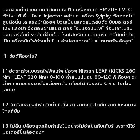
นอกจากนี้ ด้วยความที่ต้นกำลังเป็นเครื่องยนต์ HR12DE CVTC
ตัวใหม่ ที่เพิ่ม Twin-Injector คล้ายๆ เครื่อง Sylphy ตัดออกไป
สูบนึงนั่นแล แรงม้าน้อยๆ ป้วนเปี้ยนแถวแปดสิบตัว ขับมอเตอร์
129 แรงม้า จึงต้องผ่านแบตเตอรี “รับแรงปั่นไฟ” ก่อนเอาไปขับ
มอเตอร์อีกที รถคันนี้จึงเป็น “รถไฮบริดแบบอนุกรม ที่มีต้นกำลัง
เป็นเครื่องปั่นไฟด้วยน้ำมัน แล้วปลายทางเป็นแบตเตอรีพลังสูง”
[1] ข้อดีคืออะไร?
1.1 อัตราเร่งแบบรถไฟฟ้าแท้ๆ น้องๆ Nissan LEAF (KICKS 260
Nm : LEAF 320 Nm) 0-100 ต่ำสิบแน่นอน 80-120 ก็เกือบๆ จะ
ต่ำหก แถมแรงมาตั้งแต่ออกตัว เทียบได้กับระดับ Civic Turbo
เลยนะ
1.2 ไม่ต้องชาร์จไฟ เติมน้ำมันวิ่งเอา สายคอนโดยิ้ม สายขับรถทาง
ไกลก็ยิ้ม
1.3 ไม่สิ้นเปลืองสูญเสียกำลังไปอย่างไม่จำเป็นกับเกียร์ เพราะนี่ใช้
มอเตอร์ปั่นล้อตรงๆ