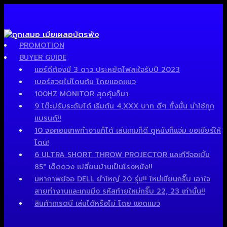
PROMOTION
BUYER GUIDE
แอร์ดีต้องมี 3 ดาว ประหยัดไฟสะใจรับปี 2023
เบอร์สวยไม่โดนต้ม โดยแอดแมว
100HZ MONITOR สุดคุ้มก็มา
9 โต๊ะปรับระดับได้ เริ่มต้น 4,XXX บาท ดีๆ ทั้งนั้น น่าใช้ทุก
แบรนด์!!
10 จอคอมเทพทำงานก็ได้ เล่นเกมก็ดี ดูหนังก็แจ่ม ขอเชียร์ให้
โดน!
6 ULTRA SHORT THROW PROJECTOR และทีวีจอเบิ้ม
85″ เด็ดดวง เปลี่ยนบ้านเป็นโรงหนัง!!
มหากาพย์จอ DELL ยำใหญ่ 20 รุ่น!! ใหม่เนียนกริ๊บ เอาใจ
สายทำงานและเกมมิ่ง รหัสท้ายใหม่กริ๊บ 22, 23 เท่านั้น!!
สินค้าเกรดบี เล่นได้หรือไม่ โดย แอดแมว