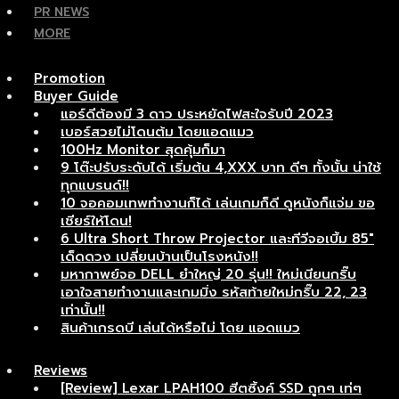
PR NEWS
MORE
Promotion
Buyer Guide
แอร์ดีต้องมี 3 ดาว ประหยัดไฟสะใจรับปี 2023
เบอร์สวยไม่โดนต้ม โดยแอดแมว
100Hz Monitor สุดคุ้มก็มา
9 โต๊ะปรับระดับได้ เริ่มต้น 4,XXX บาท ดีๆ ทั้งนั้น น่าใช้
ทุกแบรนด์!!
10 จอคอมเทพทำงานก็ได้ เล่นเกมก็ดี ดูหนังก็แจ่ม ขอ
เชียร์ให้โดน!
6 Ultra Short Throw Projector และทีวีจอเบิ้ม 85″
เด็ดดวง เปลี่ยนบ้านเป็นโรงหนัง!!
มหากาพย์จอ DELL ยำใหญ่ 20 รุ่น!! ใหม่เนียนกริ๊บ
เอาใจสายทำงานและเกมมิ่ง รหัสท้ายใหม่กริ๊บ 22, 23
เท่านั้น!!
สินค้าเกรดบี เล่นได้หรือไม่ โดย แอดแมว
Reviews
[Review] Lexar LPAH100 ฮีตซิ้งค์ SSD ถูกๆ เท่ๆ