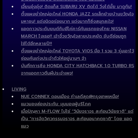
เจี๋ยนอุ๋งอุ๋ง! ติดแก็ส SUBARU XV ติดได้ วิ่งได้มั้ย มาดูกัน!
ตั้งแผงยำใหญ่อะไหล่ HONDA JAZZ รถเล็กย้ายบ้านขวัญใจ
มหาชน! แต่งนิดอร่อยมาก แต่งมากก็ซิ่งสนุกสะใจ!
แอดกาวประดับยนต์กับอีโค่คาร์คันแรกของไทย NISSAN
MARCH ไงเธอ!! เจ้าจิ๋วขวัญใจสายประหยัด ขับดีซ่อมถูก
ใช้ได้อีกหลายปี!!
ตั้งแผงยำใหญ่อะไหล่ TOYOTA VIOS มือ 1 รวม 3 รุ่นเอาไว้
ซ่อมคันเก่งประจำตัวให้อยู่นานๆ จ้า
บันทึกการซิ่ง HONDA CITY HATCHBACK 1.0 TURBO RS
จากแอดกาวตีนผีประจำเพจ!
LIVING
NUE CONNEX ดอนเมือง ทำเลดีสุด@กรุงเทพเหนือ!
แมวมองส่องประกัน: มุมมองผู้บริโภค
เมื่อปัญหา M-FLOW ไม่ใช่ “วินัยจราจร สะท้อนวินัยชาติ” แต่
เป็น “การจัดวิศวกรรมจราจร สะท้อนอนาคตชาติ” โดย แอด
แมว