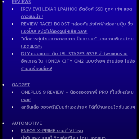
REVIEWS
[REVIEW] LEXAR LPAH100 ฮีตซิ้งค์ SSD ถูกๆ เท่ๆ แอด
กาวแนะนำ!!
REVIEW RACE1 BOOST กล่องคันเร่งไฟฟ้าต่อสายปุ๊บ วิ่ง
แรงปั๊บ! สะใจไม่ต้องจูนให้เสียเวลา!!
“เมื่อการทุ่มโฆษณาอาจกลายเป็นหายนะ” บทความพิเศษโดย
แอดแมว￼
D.I.Y.แบบแมวๆ กับ JBL STAGE3 637F ลำโพงแกนร่วม
อัพเกรด ใน HONDA CITY GM2 แบบง่ายๆ จ่ายน้อย ไม่ง้อ
ร้านเครื่องเสียง!
GADGET
ONEPLUS 9 REVIEW – น้องรองจากพี่ PRO ที่ไม่ขี้เหร่เลย
เหอะ!
สกรีนเสื้อ ของพรีเมียมทำเองง่ายๆ ได้ที่บ้านสอยไดซับแจ่มๆ
AUTOMOTIVE
ENEOS X-PRIME งานดี VI โหด
น้ำมันแพงแบบนี้ ติดแก็สดีไหม โดย แอดแมว