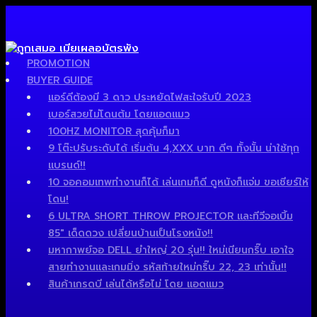
PROMOTION
BUYER GUIDE
แอร์ดีต้องมี 3 ดาว ประหยัดไฟสะใจรับปี 2023
เบอร์สวยไม่โดนต้ม โดยแอดแมว
100HZ MONITOR สุดคุ้มก็มา
9 โต๊ะปรับระดับได้ เริ่มต้น 4,XXX บาท ดีๆ ทั้งนั้น น่าใช้ทุก
แบรนด์!!
10 จอคอมเทพทำงานก็ได้ เล่นเกมก็ดี ดูหนังก็แจ่ม ขอเชียร์ให้
โดน!
6 ULTRA SHORT THROW PROJECTOR และทีวีจอเบิ้ม
85″ เด็ดดวง เปลี่ยนบ้านเป็นโรงหนัง!!
มหากาพย์จอ DELL ยำใหญ่ 20 รุ่น!! ใหม่เนียนกริ๊บ เอาใจ
สายทำงานและเกมมิ่ง รหัสท้ายใหม่กริ๊บ 22, 23 เท่านั้น!!
สินค้าเกรดบี เล่นได้หรือไม่ โดย แอดแมว