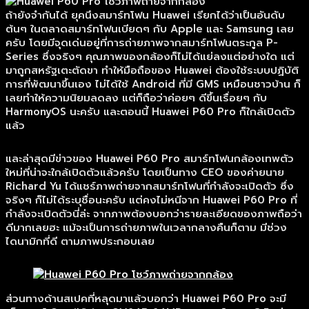
ถ้ายังจำกันได้ ยุคนึงสมาร์ทโฟน Huawei เรียกได้ว่าเป็นอันดับ
ต้นๆ ในตลาดสมาร์ทโฟนเบียดๆ กับ Apple และ Samsung เลย
ครับ โดยมีจุดเด่นอยู่ที่การถ่ายภาพจากสมาร์ทโฟนตระกูล P-
Series ซึ่งจริงๆ คุณภาพของกล้องก็ไม่ได้แย่ลงแต่อย่างใด แต่
มาถูกสหรัฐเตะตัดขา ทำให้มือถือของ Huawei ต้องใช้ระบบปฏิบัติ
การที่พัฒนาขึ้นเอง ไม่ได้ใช้ Android ที่มี GMS เหมือนชาวบ้าน ก็
เลยทำให้ความนิยมลดลง แต่ก็ถือว่าค่อยๆ ดีขึ้นเรื่อยๆ กับ
HarmonyOS นะครับ และตอนนี้ Huawei P60 Pro ก็ใกล้เปิดตัว
แล้ว
และล่าสุดมีข่าวของ Huawei P60 Pro สมาร์ทโฟนกล้องเทพตัว
ใหม่ที่น่าจะใกล้เปิดตัวแล้วครับ โดยเป็นทาง CEO ของค่ายนาย
Richard Yu ได้แชร์ภาพถ่ายจากสมาร์ทโฟนที่กำลังจะเปิดตัว ซึ่ง
จริงๆ ก็ไม่ได้ระบุชื่อนะครับ แต่คงไม่หนีจาก Huawei P60 Pro ที่
กำลังจะเปิดตัวนี่ล่ะ จากภาพต้องบอกว่ารายละเอียดของภาพถือว่า
ดีมากเลยฮะ แม้จะเป็นการถ่ายภาพในเวลากลางคืนก็ตาม มีช่วง
ไดนามิกที่ดี ตามภาพประกอบเลย
ส่วนทางด้านสเปคที่หลุดมาแล้วบอกว่า Huawei P60 Pro จะมี