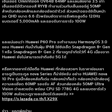
เซ็นเซอร์ OmniVision OV64B 64MP และเลนส์ขยาย 3.5 เท่า
เซ็นเซอร์มีตัวกรองสี RYYB ทำงานร่วมกับเซ็นเซอร์คู่ 50MP
สำหรับกล้องหลักและกล้องอัลตร้าไวด์ ส่วนหน้าจอจะใช้เป็นหน้า
จอ QHD ขนาด 6.6 นิ้วพร้อมอัตราการรีเฟรชสูงถึง 120Hz
แบตเตอรี่ 5,000mAh และรองรับการชาร์จ 100W
และแน่นอนว่า Huawei P60 Pro จะทำงานบน HarmonyOS 3.0
ของ Huawei กันน้ำกันฝุ่น IP68 ใช้ชิปเซ็ต Snapdragon 8+ Gen
1 หรือ Snapdragon 8+ Gen 2 ที่อาจถูกจำกัดไว้ที่ 4G เนื่องจาก
Huawei ยังไม่สามารถเข้าถึงชิป 5G ได้
หรือหากอยากได้มือถือ Huawei ที่กล้องสวยๆ ในราคาย่อมเยา
อาจดูเป็นตระกูล nova Series ก็น่าใช้ครับ อย่าง HUAWEI nova
10 Pro รุ่นนี้กล้องหลังก็เด่น กล้องหน้าก็แจ๋ว กล้องหน้ามีกล้องคู่
ความละเอียด 60MP รองรับ AF ส่วนกล้องหลัง 50MP Ultra
Vision ถ่ายสวยจัด พร้อม CPU SD 778G 4G และแบตชาร์จไว
100W สนใจแวะดูรายละเอียดได้เลยครับ >>
https://s.lazada.co.th/l.X29X
ข่าว : แอดพ่อบ้าน