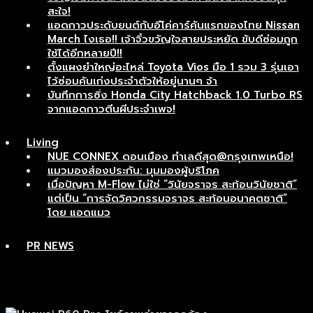
สะใจ!
แอดกาวประดับยนต์กับอีโค่คาร์คันแรกของไทย Nissan
March ไงเธอ!! เจ้าจิ๋วขวัญใจสายประหยัด ขับดีซ่อมถูก
ใช้ได้อีกหลายปี!!
ตั้งแผงยำใหญ่อะไหล่ Toyota Vios มือ 1 รวม 3 รุ่นเอา
ไว้ซ่อมคันเก่งประจำตัวให้อยู่นานๆ จ้า
บันทึกการซิ่ง Honda City Hatchback 1.0 Turbo RS
จากแอดกาวตีนผีประจำเพจ!
Living
NUE CONNEX ดอนเมือง ทำเลดีสุด@กรุงเทพเหนือ!
แมวมองส่องประกัน: มุมมองผู้บริโภค
เมื่อปัญหา M-Flow ไม่ใช่ “วินัยจราจร สะท้อนวินัยชาติ”
แต่เป็น “การจัดวิศวกรรมจราจร สะท้อนอนาคตชาติ”
โดย แอดแมว
PR NEWS