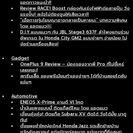
แอดกาวแนะนำ!!
Review RACE1 Boost กล่องคันเร่งไฟฟ้าต่อสายปุ๊บ วิ่ง
แรงปั๊บ! สะใจไม่ต้องจูนให้เสียเวลา!!
“เมื่อการทุ่มโฆษณาอาจกลายเป็นหายนะ” บทความพิเศษ
โดย แอดแมว￼
D.I.Y.แบบแมวๆ กับ JBL Stage3 637F ลำโพงแกนร่วม
อัพเกรด ใน Honda City GM2 แบบง่ายๆ จ่ายน้อย ไม่
ง้อร้านเครื่องเสียง!
Gadget
OnePlus 9 Review – น้องรองจากพี่ Pro ที่ไม่ขี้เหร่
เลยเหอะ!
สกรีนเสื้อ ของพรีเมียมทำเองง่ายๆ ได้ที่บ้านสอยไดซับ
แจ่มๆ
Automotive
ENEOS X-Prime งานดี VI โหด
น้ำมันแพงแบบนี้ ติดแก็สดีไหม โดย แอดแมว
เจี๋ยนอุ๋งอุ๋ง! ติดแก็ส Subaru XV ติดได้ วิ่งได้มั้ย มาดู
กัน!
ตั้งแผงยำใหญ่อะไหล่ Honda Jazz รถเล็กย้ายบ้าน
ขวัญใจมหาชน! แต่งนิดอร่อยมาก แต่งมากก็ซิ่งสนุก