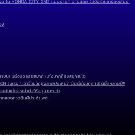
 ใน HONDA CITY GM2 แบบง่ายๆ จ่ายน้อย ไม่ง้อร้านเครื่องเสียง!
อะ!
ชน! แต่งนิดอร่อยมาก แต่งมากก็ซิ่งสนุกสะใจ!
งเธอ!! เจ้าจิ๋วขวัญใจสายประหยัด ขับดีซ่อมถูก ใช้ได้อีกหลายปี!!
มคันเก่งประจำตัวให้อยู่นานๆ จ้า
ากแอดกาวตีนผีประจำเพจ!