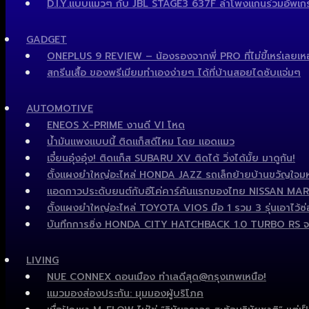
D.I.Y.แบบแมวๆ กับ JBL STAGE3 637F ลำโพงแกนร่วมอัพเกรด
GADGET
ONEPLUS 9 REVIEW – น้องรองจากพี่ PRO ที่ไม่ขี้เหร่เลยเห
สกรีนเสื้อ ของพรีเมียมทำเองง่ายๆ ได้ที่บ้านสอยไดซับแจ่มๆ
AUTOMOTIVE
ENEOS X-PRIME งานดี VI โหด
น้ำมันแพงแบบนี้ ติดแก็สดีไหม โดย แอดแมว
เจี๋ยนอุ๋งอุ๋ง! ติดแก็ส SUBARU XV ติดได้ วิ่งได้มั้ย มาดูกัน!
ตั้งแผงยำใหญ่อะไหล่ HONDA JAZZ รถเล็กย้ายบ้านขวัญใจมหา
แอดกาวประดับยนต์กับอีโค่คาร์คันแรกของไทย NISSAN MARCH ไ
ตั้งแผงยำใหญ่อะไหล่ TOYOTA VIOS มือ 1 รวม 3 รุ่นเอาไว้ซ่อ
บันทึกการซิ่ง HONDA CITY HATCHBACK 1.0 TURBO RS จ
LIVING
NUE CONNEX ดอนเมือง ทำเลดีสุด@กรุงเทพเหนือ!
แมวมองส่องประกัน: มุมมองผู้บริโภค