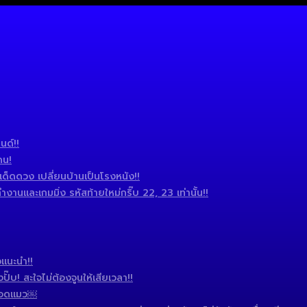
นด์!!
ดน!
ดดวง เปลี่ยนบ้านเป็นโรงหนัง!!
านและเกมมิ่ง รหัสท้ายใหม่กริ๊บ 22, 23 เท่านั้น!!
แนะนำ!!
บ! สะใจไม่ต้องจูนให้เสียเวลา!!
 แอดแมว￼