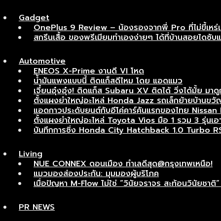
Gadget
OnePlus 9 Review – น้องรองจากพี่ Pro ที่ไม่ขี้เหร่
สกรีนเสื้อ ของพรีเมียมทำเองง่ายๆ ได้ที่บ้านสอยไดซับ
Automotive
ENEOS X-Prime งานดี VI โหด
น้ำมันแพงแบบนี้ ติดแก็สดีไหม โดย แอดแมว
เจี๋ยนอุ๋งอุ๋ง! ติดแก็ส Subaru XV ติดได้ วิ่งได้มั้ย มาดู
ตั้งแผงยำใหญ่อะไหล่ Honda Jazz รถเล็กย้ายบ้านขวัญ
แอดกาวประดับยนต์กับอีโค่คาร์คันแรกของไทย Nissan Ma
ตั้งแผงยำใหญ่อะไหล่ Toyota Vios มือ 1 รวม 3 รุ่นเอาไ
บันทึกการซิ่ง Honda City Hatchback 1.0 Turbo R
Living
NUE CONNEX ดอนเมือง ทำเลดีสุด@กรุงเทพเหนือ!
แมวมองส่องประกัน: มุมมองผู้บริโภค
เมื่อปัญหา M-Flow ไม่ใช่ “วินัยจราจร สะท้อนวินัยช
PR NEWS