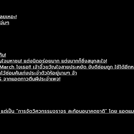
เลยเหอะ!
แจ่มๆ
กัน!
ใจมหาชน! แต่งนิดอร่อยมาก แต่งมากก็ซิ่งสนุกสะใจ!
rch ไงเธอ!! เจ้าจิ๋วขวัญใจสายประหยัด ขับดีซ่อมถูก ใช้ได้อีกห
ว้ซ่อมคันเก่งประจำตัวให้อยู่นานๆ จ้า
S จากแอดกาวตีนผีประจำเพจ!
าติ” แต่เป็น “การจัดวิศวกรรมจราจร สะท้อนอนาคตชาติ” โดย แอดแ