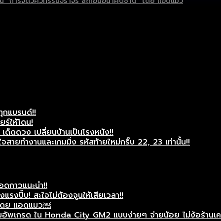
ต่เป็น “การจัดวิศวกรรมจราจร สะท้อนอนาคตชาติ” โดย แอดแมว
ทุกแบรนด์!!
ยร์ให้โดน!
ด็ดดวง เปลี่ยนบ้านเป็นโรงหนัง!!
สายทำงานและเกมมิ่ง รหัสท้ายใหม่กริ๊บ 22, 23 เท่านั้น!!
แอดกาวแนะนำ!!
รงปั๊บ! สะใจไม่ต้องจูนให้เสียเวลา!!
ศษโดย แอดแมว￼
ัพเกรด ใน Honda City GM2 แบบง่ายๆ จ่ายน้อย ไม่ง้อร้านเครื