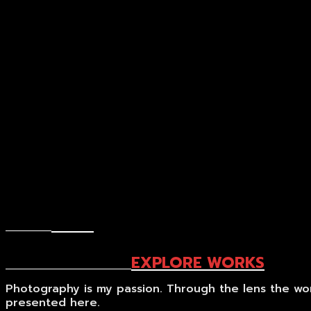
BACK
RETURN
EXPLORE WORKS
MY PHOTO PORTFOLIO
Photography is my passion. Through the lens the worl
presented here.