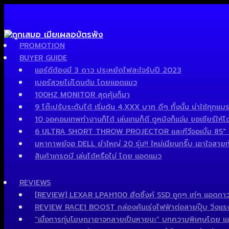
PROMOTION
BUYER GUIDE
แอร์ดีต้องมี 3 ดาว ประหยัดไฟสะใจรับปี 2023
เบอร์สวยไม่โดนต้ม โดยแอดแมว
100HZ MONITOR สุดคุ้มก็มา
9 โต๊ะปรับระดับได้ เริ่มต้น 4,XXX บาท ดีๆ ทั้งนั้น น่าใช้ทุกแบร
10 จอคอมเทพทำงานก็ได้ เล่นเกมก็ดี ดูหนังก็แจ่ม ขอเชียร์ให้โ
6 ULTRA SHORT THROW PROJECTOR และทีวีจอเบิ้ม 85″ เด็
มหากาพย์จอ DELL ยำใหญ่ 20 รุ่น!! ใหม่เนียนกริ๊บ เอาใจสายทำง
สินค้าเกรดบี เล่นได้หรือไม่ โดย แอดแมว
REVIEWS
[REVIEW] LEXAR LPAH100 ฮีตซิ้งค์ SSD ถูกๆ เท่ๆ แอดกาว
REVIEW RACE1 BOOST กล่องคันเร่งไฟฟ้าต่อสายปุ๊บ วิ่งแรงปั๊
“เมื่อการทุ่มโฆษณาอาจกลายเป็นหายนะ” บทความพิเศษโดย