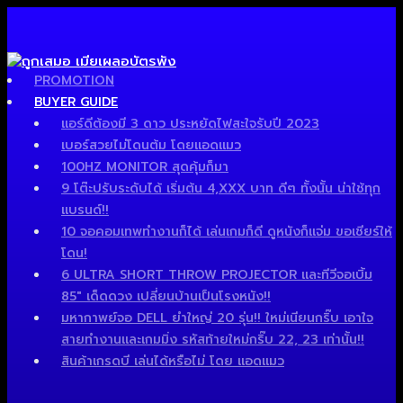
PROMOTION
BUYER GUIDE
แอร์ดีต้องมี 3 ดาว ประหยัดไฟสะใจรับปี 2023
เบอร์สวยไม่โดนต้ม โดยแอดแมว
100HZ MONITOR สุดคุ้มก็มา
9 โต๊ะปรับระดับได้ เริ่มต้น 4,XXX บาท ดีๆ ทั้งนั้น น่าใช้ทุก
แบรนด์!!
10 จอคอมเทพทำงานก็ได้ เล่นเกมก็ดี ดูหนังก็แจ่ม ขอเชียร์ให้
โดน!
6 ULTRA SHORT THROW PROJECTOR และทีวีจอเบิ้ม
85″ เด็ดดวง เปลี่ยนบ้านเป็นโรงหนัง!!
มหากาพย์จอ DELL ยำใหญ่ 20 รุ่น!! ใหม่เนียนกริ๊บ เอาใจ
สายทำงานและเกมมิ่ง รหัสท้ายใหม่กริ๊บ 22, 23 เท่านั้น!!
สินค้าเกรดบี เล่นได้หรือไม่ โดย แอดแมว