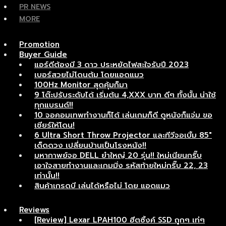
PR NEWS
MORE
Promotion
Buyer Guide
แอร์ดีต้องมี 3 ดาว ประหยัดไฟสะใจรับปี 2023
เบอร์สวยไม่โดนต้ม โดยแอดแมว
100Hz Monitor สุดคุ้มก็มา
9 โต๊ะปรับระดับได้ เริ่มต้น 4,XXX บาท ดีๆ ทั้งนั้น น่าใช้
ทุกแบรนด์!!
10 จอคอมเทพทำงานก็ได้ เล่นเกมก็ดี ดูหนังก็แจ่ม ขอ
เชียร์ให้โดน!
6 Ultra Short Throw Projector และทีวีจอเบิ้ม 85″
เด็ดดวง เปลี่ยนบ้านเป็นโรงหนัง!!
มหากาพย์จอ DELL ยำใหญ่ 20 รุ่น!! ใหม่เนียนกริ๊บ
เอาใจสายทำงานและเกมมิ่ง รหัสท้ายใหม่กริ๊บ 22, 23
เท่านั้น!!
สินค้าเกรดบี เล่นได้หรือไม่ โดย แอดแมว
Reviews
[Review] Lexar LPAH100 ฮีตซิ้งค์ SSD ถูกๆ เท่ๆ