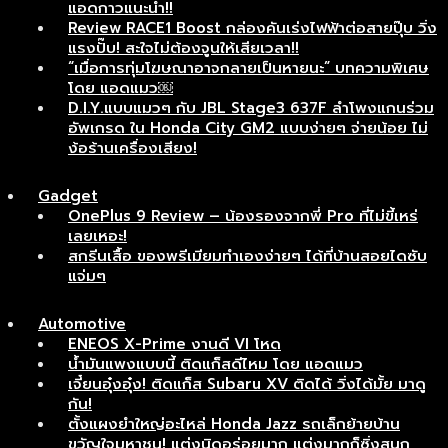
แอดกาวแนะนำ!!
Review RACE1 Boost กล่องคันเร่งไฟฟ้าต่อสายปุ๊บ วิ่ง
แรงปั๊บ! สะใจไม่ต้องจูนให้เสียเวลา!!
“เมื่อการทุ่มโฆษณาอาจกลายเป็นหายนะ” บทความพิเศษ
โดย แอดแมว￼
D.I.Y.แบบแมวๆ กับ JBL Stage3 637F ลำโพงแกนร่วม
อัพเกรด ใน Honda City GM2 แบบง่ายๆ จ่ายน้อย ไม่
ง้อร้านเครื่องเสียง!
Gadget
OnePlus 9 Review – น้องรองจากพี่ Pro ที่ไม่ขี้เหร่
เลยเหอะ!
สกรีนเสื้อ ของพรีเมียมทำเองง่ายๆ ได้ที่บ้านสอยไดซับ
แจ่มๆ
Automotive
ENEOS X-Prime งานดี VI โหด
น้ำมันแพงแบบนี้ ติดแก็สดีไหม โดย แอดแมว
เจี๋ยนอุ๋งอุ๋ง! ติดแก็ส Subaru XV ติดได้ วิ่งได้มั้ย มาดู
กัน!
ตั้งแผงยำใหญ่อะไหล่ Honda Jazz รถเล็กย้ายบ้าน
ขวัญใจมหาชน! แต่งนิดอร่อยมาก แต่งมากก็ซิ่งสนุก