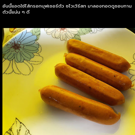
อันนี้แอดใช้ไส้กรอกบุฟเชอร์ตัว ชไวเวิร์สท มาลองทอดดูชอบทาน
ตัวนี้แน่น ๆ ดี