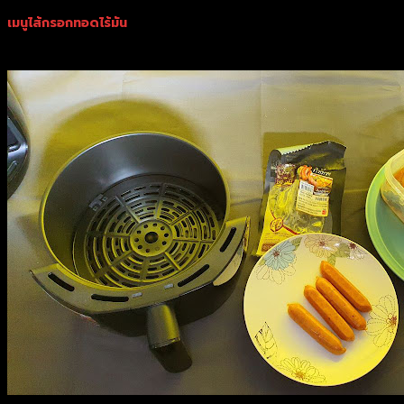
เมนูไส้กรอกทอดไร้มัน