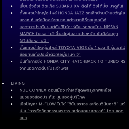
เจี๋ยนอุ๋งอุ๋ง! ติดแก็ส SUBARU XV ติดได้ วิ่งได้มั้ย มาดูกัน!
ตั้งแผงยำใหญ่อะไหล่ HONDA JAZZ รถเล็กย้ายบ้านขวัญใจ
มหาชน! แต่งนิดอร่อยมาก แต่งมากก็ซิ่งสนุกสะใจ!
แอดกาวประดับยนต์กับอีโค่คาร์คันแรกของไทย NISSAN
MARCH ไงเธอ!! เจ้าจิ๋วขวัญใจสายประหยัด ขับดีซ่อมถูก
ใช้ได้อีกหลายปี!!
ตั้งแผงยำใหญ่อะไหล่ TOYOTA VIOS มือ 1 รวม 3 รุ่นเอาไว้
ซ่อมคันเก่งประจำตัวให้อยู่นานๆ จ้า
บันทึกการซิ่ง HONDA CITY HATCHBACK 1.0 TURBO RS
จากแอดกาวตีนผีประจำเพจ!
LIVING
NUE CONNEX ดอนเมือง ทำเลดีสุด@กรุงเทพเหนือ!
แมวมองส่องประกัน: มุมมองผู้บริโภค
เมื่อปัญหา M-FLOW ไม่ใช่ “วินัยจราจร สะท้อนวินัยชาติ” แต่
เป็น “การจัดวิศวกรรมจราจร สะท้อนอนาคตชาติ” โดย แอด
แมว