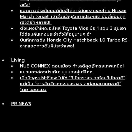
สะใจ!
แอดกาวประดับยนต์กับอีโค่คาร์คันแรกของไทย Nissan
March ไงเธอ!! เจ้าจิ๋วขวัญใจสายประหยัด ขับดีซ่อมถูก
ใช้ได้อีกหลายปี!!
ตั้งแผงยำใหญ่อะไหล่ Toyota Vios มือ 1 รวม 3 รุ่นเอา
ไว้ซ่อมคันเก่งประจำตัวให้อยู่นานๆ จ้า
บันทึกการซิ่ง Honda City Hatchback 1.0 Turbo RS
จากแอดกาวตีนผีประจำเพจ!
Living
NUE CONNEX ดอนเมือง ทำเลดีสุด@กรุงเทพเหนือ!
แมวมองส่องประกัน: มุมมองผู้บริโภค
เมื่อปัญหา M-Flow ไม่ใช่ “วินัยจราจร สะท้อนวินัยชาติ”
แต่เป็น “การจัดวิศวกรรมจราจร สะท้อนอนาคตชาติ”
โดย แอดแมว
PR NEWS