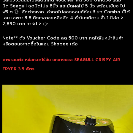
และช่วงวันนี้มีโปรลดให้กด Voucher ลด 500 บาทด้วย แถม
มีด Seagull ชุดมีดโปร 8นิ้ว และมีดผลไม้ 5 นิ้ว พร้อมเขียง ไป
ฟรี ๆ 👌 อีกต่างหาก เอ้ากดไปส่องชอบก็ช๊อป!! ยก Combo นี้ได้
เลย เฉพาะ 8.8 ถึงเวลาจะเหลืออีก 4 ชั่วโมงก็ตาม จิ้มไปโล้ด >
2,890 บาท วาร์ป > 👉
Note** ตัว Voucher Code ลด 500 บาท กดได้ในหน้าสินค้า
หรือตอนจะกดซื้อในแอป Shopee เด้อ
ภาพรวมตัว หม้อทอดไร้มัน นกนางนวล SEAGULL CRISPY AIR
FRYER 3.5 ลิตร