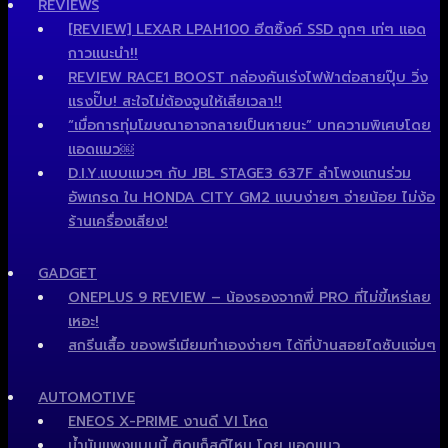
REVIEWS
[REVIEW] LEXAR LPAH100 ฮีตซิ้งค์ SSD ถูกๆ เท่ๆ แอด
กาวแนะนำ!!
REVIEW RACE1 BOOST กล่องคันเร่งไฟฟ้าต่อสายปุ๊บ วิ่ง
แรงปั๊บ! สะใจไม่ต้องจูนให้เสียเวลา!!
“เมื่อการทุ่มโฆษณาอาจกลายเป็นหายนะ” บทความพิเศษโดย
แอดแมว￼
D.I.Y.แบบแมวๆ กับ JBL STAGE3 637F ลำโพงแกนร่วม
อัพเกรด ใน HONDA CITY GM2 แบบง่ายๆ จ่ายน้อย ไม่ง้อ
ร้านเครื่องเสียง!
GADGET
ONEPLUS 9 REVIEW – น้องรองจากพี่ PRO ที่ไม่ขี้เหร่เลย
เหอะ!
สกรีนเสื้อ ของพรีเมียมทำเองง่ายๆ ได้ที่บ้านสอยไดซับแจ่มๆ
AUTOMOTIVE
ENEOS X-PRIME งานดี VI โหด
น้ำมันแพงแบบนี้ ติดแก็สดีไหม โดย แอดแมว