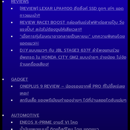
REVIEWS
[REVIEW] LEXAR LPAH100 ฮีตซิ้งค์ SSD ถูกๆ เท่ๆ แอด
กาวแนะนำ!!
REVIEW RACE1 BOOST กล่องคันเร่งไฟฟ้าต่อสายปุ๊บ วิ่ง
แรงปั๊บ! สะใจไม่ต้องจูนให้เสียเวลา!!
“เมื่อการทุ่มโฆษณาอาจกลายเป็นหายนะ” บทความพิเศษโดย
แอดแมว￼
D.I.Y.แบบแมวๆ กับ JBL STAGE3 637F ลำโพงแกนร่วม
อัพเกรด ใน HONDA CITY GM2 แบบง่ายๆ จ่ายน้อย ไม่ง้อ
ร้านเครื่องเสียง!
GADGET
ONEPLUS 9 REVIEW – น้องรองจากพี่ PRO ที่ไม่ขี้เหร่เลย
เหอะ!
สกรีนเสื้อ ของพรีเมียมทำเองง่ายๆ ได้ที่บ้านสอยไดซับแจ่มๆ
AUTOMOTIVE
ENEOS X-PRIME งานดี VI โหด
น้ำมันแพงแบบนี้ ติดแก็สดีไหม โดย แอดแมว