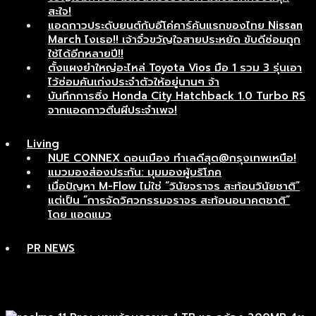
สะใจ!
แอดกาวประดับยนต์กับอีโค่คาร์คันแรกของไทย Nissan
March ไงเธอ!! เจ้าจิ๋วขวัญใจสายประหยัด ขับดีซ่อมถูก
ใช้ได้อีกหลายปี!!
ตั้งแผงยำใหญ่อะไหล่ Toyota Vios มือ 1 รวม 3 รุ่นเอา
ไว้ซ่อมคันเก่งประจำตัวให้อยู่นานๆ จ้า
บันทึกการซิ่ง Honda City Hatchback 1.0 Turbo RS
จากแอดกาวตีนผีประจำเพจ!
Living
NUE CONNEX ดอนเมือง ทำเลดีสุด@กรุงเทพเหนือ!
แมวมองส่องประกัน: มุมมองผู้บริโภค
เมื่อปัญหา M-Flow ไม่ใช่ “วินัยจราจร สะท้อนวินัยชาติ”
แต่เป็น “การจัดวิศวกรรมจราจร สะท้อนอนาคตชาติ”
โดย แอดแมว
PR NEWS