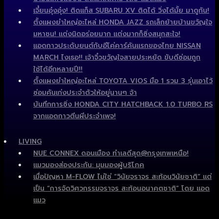
เจี๋ยนอุ๋งอุ๋ง! ติดแก็ส SUBARU XV ติดได้ วิ่งได้มั้ย มาดูกัน!
ตั้งแผงยำใหญ่อะไหล่ HONDA JAZZ รถเล็กย้ายบ้านขวัญใจ
มหาชน! แต่งนิดอร่อยมาก แต่งมากก็ซิ่งสนุกสะใจ!
แอดกาวประดับยนต์กับอีโค่คาร์คันแรกของไทย NISSAN
MARCH ไงเธอ!! เจ้าจิ๋วขวัญใจสายประหยัด ขับดีซ่อมถูก
ใช้ได้อีกหลายปี!!
ตั้งแผงยำใหญ่อะไหล่ TOYOTA VIOS มือ 1 รวม 3 รุ่นเอาไว้
ซ่อมคันเก่งประจำตัวให้อยู่นานๆ จ้า
บันทึกการซิ่ง HONDA CITY HATCHBACK 1.0 TURBO RS
จากแอดกาวตีนผีประจำเพจ!
LIVING
NUE CONNEX ดอนเมือง ทำเลดีสุด@กรุงเทพเหนือ!
แมวมองส่องประกัน: มุมมองผู้บริโภค
เมื่อปัญหา M-FLOW ไม่ใช่ “วินัยจราจร สะท้อนวินัยชาติ” แต่
เป็น “การจัดวิศวกรรมจราจร สะท้อนอนาคตชาติ” โดย แอด
แมว