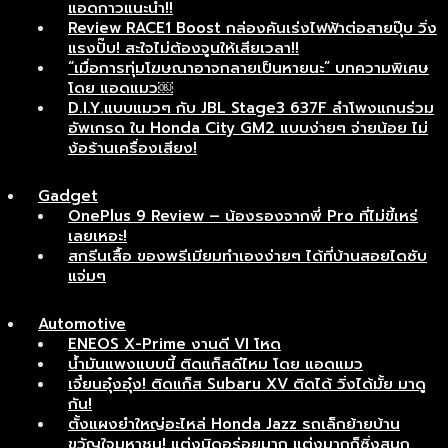
แอดกาวแนะนำ!!
Review RACE1 Boost กล่องคันเร่งไฟฟ้าต่อสายปุ๊บ วิ่ง
แรงปั๊บ! สะใจไม่ต้องจูนให้เสียเวลา!!
“เมื่อการทุ่มโฆษณาอาจกลายเป็นหายนะ” บทความพิเศษ
โดย แอดแมว￼
D.I.Y.แบบแมวๆ กับ JBL Stage3 637F ลำโพงแกนร่วม
อัพเกรด ใน Honda City GM2 แบบง่ายๆ จ่ายน้อย ไม่
ง้อร้านเครื่องเสียง!
Gadget
OnePlus 9 Review – น้องรองจากพี่ Pro ที่ไม่ขี้เหร่
เลยเหอะ!
สกรีนเสื้อ ของพรีเมียมทำเองง่ายๆ ได้ที่บ้านสอยไดซับ
แจ่มๆ
Automotive
ENEOS X-Prime งานดี VI โหด
น้ำมันแพงแบบนี้ ติดแก็สดีไหม โดย แอดแมว
เจี๋ยนอุ๋งอุ๋ง! ติดแก็ส Subaru XV ติดได้ วิ่งได้มั้ย มาดู
กัน!
ตั้งแผงยำใหญ่อะไหล่ Honda Jazz รถเล็กย้ายบ้าน
ขวัญใจมหาชน! แต่งนิดอร่อยมาก แต่งมากก็ซิ่งสนุก