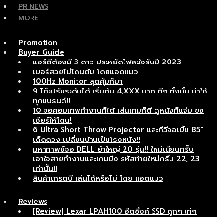
PR NEWS
MORE
Promotion
Buyer Guide
แอร์ดีต้องมี 3 ดาว ประหยัดไฟสะใจรับปี 2023
เบอร์สวยไม่โดนต้ม โดยแอดแมว
100Hz Monitor สุดคุ้มก็มา
9 โต๊ะปรับระดับได้ เริ่มต้น 4,XXX บาท ดีๆ ทั้งนั้น น่าใช้
ทุกแบรนด์!!
10 จอคอมเทพทำงานก็ได้ เล่นเกมก็ดี ดูหนังก็แจ่ม ขอ
เชียร์ให้โดน!
6 Ultra Short Throw Projector และทีวีจอเบิ้ม 85″
เด็ดดวง เปลี่ยนบ้านเป็นโรงหนัง!!
มหากาพย์จอ DELL ยำใหญ่ 20 รุ่น!! ใหม่เนียนกริ๊บ
เอาใจสายทำงานและเกมมิ่ง รหัสท้ายใหม่กริ๊บ 22, 23
เท่านั้น!!
สินค้าเกรดบี เล่นได้หรือไม่ โดย แอดแมว
Reviews
[Review] Lexar LPAH100 ฮีตซิ้งค์ SSD ถูกๆ เท่ๆ