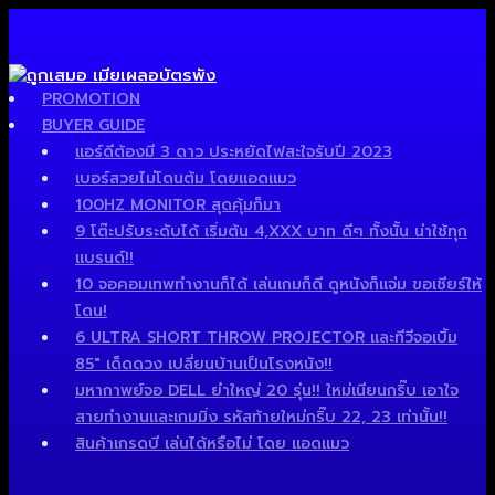
PROMOTION
BUYER GUIDE
แอร์ดีต้องมี 3 ดาว ประหยัดไฟสะใจรับปี 2023
เบอร์สวยไม่โดนต้ม โดยแอดแมว
100HZ MONITOR สุดคุ้มก็มา
9 โต๊ะปรับระดับได้ เริ่มต้น 4,XXX บาท ดีๆ ทั้งนั้น น่าใช้ทุก
แบรนด์!!
10 จอคอมเทพทำงานก็ได้ เล่นเกมก็ดี ดูหนังก็แจ่ม ขอเชียร์ให้
โดน!
6 ULTRA SHORT THROW PROJECTOR และทีวีจอเบิ้ม
85″ เด็ดดวง เปลี่ยนบ้านเป็นโรงหนัง!!
มหากาพย์จอ DELL ยำใหญ่ 20 รุ่น!! ใหม่เนียนกริ๊บ เอาใจ
สายทำงานและเกมมิ่ง รหัสท้ายใหม่กริ๊บ 22, 23 เท่านั้น!!
สินค้าเกรดบี เล่นได้หรือไม่ โดย แอดแมว