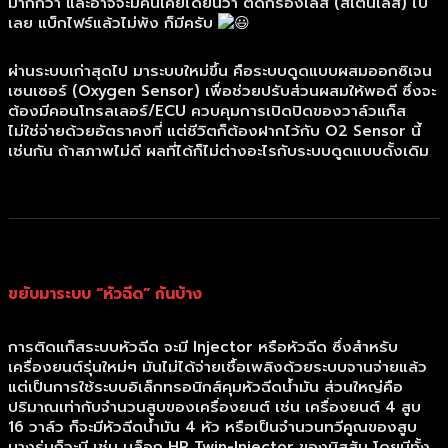
มากกว่า และอาจจะมีคนเคยได้ยินว่า ติดกรองเลส (สเตนเลส) ไป
เลย แบ็กไฟร์แล้วไม่พัง ก็มีครับ
ผ่านระบบเก่าสุดไป มาระบบใหม่ขึ้น คือระบบดูดแบบผสมออกซิเจน
เซนเซอร์ (Oxygen Sensor) เพื่อช่วยปรับส่วนผสมให้พอดี ซึ่งจะ
ต้องมีคอนโทรลเลอร์/ECU ควบคุมการเปิดปิดของวาล์วแก็ส
ไม่ใช่จ่ายด้วยอัตราคงที่ แต่ชีวิตก็ต้องฝากไว้กับ O2 Sensor นี้
เช่นกัน ถ้าสภาพไม่ดี ผลที่ได้ก็ไม่ต่างอะไรกับระบบดูดแบบดั้งเดิม
ขยับมาระบบ “หัวฉีด” กันบ้าง
การติดแก็สระบบหัวฉีด จะมี Injector หรือหัวฉีด ซึ่งสำหรับ
เครื่องยนต์รุ่นใหม่ๆ มันไม่ได้จ่ายเชื้อเพลิงด้วยระบบจานจ่ายแล้ว
แต่เป็นการใช้ระบบอิเล็กทรอนิกส์คุมหัวฉีดน้ำมัน ส่วนใหญ่คือ
ปริมาณเท่ากับจำนวนสูบของเครื่องยนต์ เช่น เครื่องยนต์ 4 สูบ
16 วาล์ว ก็จะมีหัวฉีดน้ำมัน 4 หัว หรือเป็นจำนวนทวีคูณของสูบ
บางรุ่นก็จะมี เช่น บล็อก HR Twin-Injector ของนิสสัน โดยมีทั้ง