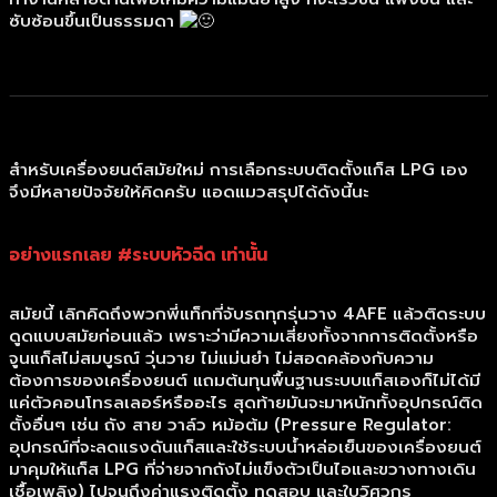
ซับซ้อนขึ้นเป็นธรรมดา
สำหรับเครื่องยนต์สมัยใหม่ การเลือกระบบติดตั้งแก็ส LPG เอง
จึงมีหลายปัจจัยให้คิดครับ แอดแมวสรุปได้ดังนี้นะ
อย่างแรกเลย #ระบบหัวฉีด เท่านั้น
สมัยนี้ เลิกคิดถึงพวกพี่แท็กที่จับรถทุกรุ่นวาง 4AFE แล้วติดระบบ
ดูดแบบสมัยก่อนแล้ว เพราะว่ามีความเสี่ยงทั้งจากการติดตั้งหรือ
จูนแก็สไม่สมบูรณ์ วุ่นวาย ไม่แม่นยำ ไม่สอดคล้องกับความ
ต้องการของเครื่องยนต์ แถมต้นทุนพื้นฐานระบบแก็สเองก็ไม่ได้มี
แค่ตัวคอนโทรลเลอร์หรืออะไร สุดท้ายมันจะมาหนักทั้งอุปกรณ์ติด
ตั้งอื่นๆ เช่น ถัง สาย วาล์ว หม้อต้ม (Pressure Regulator:
อุปกรณ์ที่จะลดแรงดันแก็สและใช้ระบบน้ำหล่อเย็นของเครื่องยนต์
มาคุมให้แก็ส LPG ที่จ่ายจากถังไม่แข็งตัวเป็นไอและขวางทางเดิน
เชื้อเพลิง) ไปจนถึงค่าแรงติดตั้ง ทดสอบ และใบวิศวกร