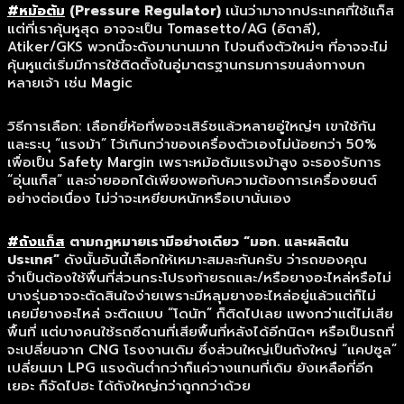
#หม้อต้ม
(Pressure Regulator)
เน้นว่ามาจากประเทศที่ใช้แก็ส
แต่ที่เราคุ้นหูสุด อาจจะเป็น Tomasetto/AG (อิตาลี),
Atiker/GKS พวกนี้จะดังมานานมาก ไปจนถึงตัวใหม่ๆ ที่อาจจะไม่
คุ้นหูแต่เริ่มมีการใช้ติดตั้งในอู่มาตรฐานกรมการขนส่งทางบก
หลายเจ้า เช่น Magic
วิธีการเลือก: เลือกยี่ห้อที่พอจะเสิร์ชแล้วหลายอู่ใหญ่ๆ เขาใช้กัน
และระบุ “แรงม้า” ไว้เกินกว่าของเครื่องตัวเองไม่น้อยกว่า 50%
เพื่อเป็น Safety Margin เพราะหม้อต้มแรงม้าสูง จะรองรับการ
“อุ่นแก็ส” และจ่ายออกได้เพียงพอกับความต้องการเครื่องยนต์
อย่างต่อเนื่อง ไม่ว่าจะเหยียบหนักหรือเบานั่นเอง
#ถังแก็ส
ตามกฎหมายเรามีอย่างเดียว “มอก. และผลิตใน
ประเทศ”
ดังนั้นอันนี้เลือกให้เหมาะสมละกันครับ ว่ารถของคุณ
จำเป็นต้องใช้พื้นที่ส่วนกระโปรงท้ายรถและ/หรือยางอะไหล่หรือไม่
บางรุ่นอาจจะตัดสินใจง่ายเพราะมีหลุมยางอะไหล่อยู่แล้วแต่ก็ไม่
เคยมียางอะไหล่ จะติดแบบ “โดนัท” ก็ติดไปเลย แพงกว่าแต่ไม่เสีย
พื้นที่ แต่บางคนใช้รถซีดานที่เสียพื้นที่หลังได้อีกนิดๆ หรือเป็นรถที่
จะเปลี่ยนจาก CNG โรงงานเดิม ซึ่งส่วนใหญ่เป็นถังใหญ่ “แคปซูล”
เปลี่ยนมา LPG แรงดันต่ำกว่าก็แค่วางแทนที่เดิม ยังเหลือที่อีก
เยอะ ก็จัดไปฮะ ได้ถังใหญ่กว่าถูกกว่าด้วย