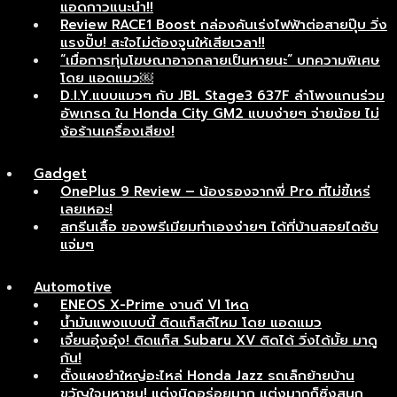
แอดกาวแนะนำ!!
Review RACE1 Boost กล่องคันเร่งไฟฟ้าต่อสายปุ๊บ วิ่ง
แรงปั๊บ! สะใจไม่ต้องจูนให้เสียเวลา!!
“เมื่อการทุ่มโฆษณาอาจกลายเป็นหายนะ” บทความพิเศษ
โดย แอดแมว￼
D.I.Y.แบบแมวๆ กับ JBL Stage3 637F ลำโพงแกนร่วม
อัพเกรด ใน Honda City GM2 แบบง่ายๆ จ่ายน้อย ไม่
ง้อร้านเครื่องเสียง!
Gadget
OnePlus 9 Review – น้องรองจากพี่ Pro ที่ไม่ขี้เหร่
เลยเหอะ!
สกรีนเสื้อ ของพรีเมียมทำเองง่ายๆ ได้ที่บ้านสอยไดซับ
แจ่มๆ
Automotive
ENEOS X-Prime งานดี VI โหด
น้ำมันแพงแบบนี้ ติดแก็สดีไหม โดย แอดแมว
เจี๋ยนอุ๋งอุ๋ง! ติดแก็ส Subaru XV ติดได้ วิ่งได้มั้ย มาดู
กัน!
ตั้งแผงยำใหญ่อะไหล่ Honda Jazz รถเล็กย้ายบ้าน
ขวัญใจมหาชน! แต่งนิดอร่อยมาก แต่งมากก็ซิ่งสนุก