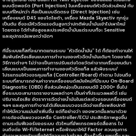
แบบฉีดพอร์ต (Port Injection) ในเครื่องยนต์หัวฉีดส่วนใหญ่ กับ
แบบที่ใหม่กว่า คือเป็นแบบฉีดตรง (Direct Injection) เช่น
เครื่องยนต์ D4S ของโตโยต้า, เครื่อง Mazda Skyactiv ทุกรุ่น
เป็นต้น ซึ่งจะมีหัวฉีดแรงดันสูงกว่าปกติพ่นน้ำมันเข้าไปเผาไหม้
โดยตรง ได้กำลังสูงและประหยัดน้ำมันแต่ระบบก็จะ Sensitive
และอุปกรณ์แพงกว่านิดๆ
ทีนี้ระบบแก็สที่จะมาทดแทนระบบ “หัวฉีดน้ำมัน” ได้ ก็ต้องทำงานให้
สัมพันธ์หรือเลียนแบบการทำงานของหัวฉีดน้ำมันเดิมๆ โดยอาศัย
วิธีการต่างๆ ไม่ว่าจะเป็นการปรับแต่งโดยวัดค่าจากเครื่องยนต์มา
เลียนแบบเป็นแผนการทำงานของหัวฉีดแก็ส แล้วฝังระบบ/
โปรแกรมให้วงจรคุมแก็ส (Controller/Board) ทำตาม ไปจนถึง
ระบบที่สามารถอ่านค่าจากเครื่องยนต์สมัยใหม่ที่มีระบบ On-Board
Diagnostic (OBD) ซึ่งส่วนใหญ่จะเป็นรถยนต์ปี 2000+ ขึ้นไป
ซึ่งระบบจะสามารถรายงานผลต่างๆ เป็นค่าที่ประมวลผลได้ เช่น
ปริมาณไอเสีย อัตราการฉีดจ่ายน้ำมันในแต่ละช่วงรอบเครื่องยนต์
ฯลฯ และคุมการทำงานได้เลียนแบบวงจรฉีดจ่ายเชื้อเพลิงปกติ
ทำให้มีความแม่นยำเพิ่มขึ้น แต่ก็อย่างว่า ของพวกนี้แลกมาด้วย
การต้องมีแผงวงจรหรือ Controller/ECU ประสิทธิภาพสูงขึ้น
ตามระดับฟีเจอร์ของระบบ ตัวไหนที่อัพเกรดพอร์ตสื่อสาร ไป
จนถึงต่อ Wi-Fi/Internet หรือพัฒนาให้มี Factor ควบคุมการ
ทำงานหลายด้านเพื่อให้มีความแม่นยำสูง ก็จะเร็วขึ้น แพงขึ้น และ