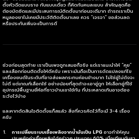
ตั้งหัวฉีดแบบราง กับแบบเดี่ยว ก็คิดกันคนละแบบ สำคัญสุดคือ
ต้องมิดชิดและมีประสบการณ์ติดตั้งมาก่อนจะดีมาก ถ้ารถเราเป็น
หนูลองยาไม่เคยมีประวัติติดตั้งมาเลย ควร “เจรจา” ขอส่วนลด
หรือประกันเพิ่มจะเป็นการดี
ช่วงก่อนสุดท้าย เราเป็นเพจถูกเสมอก็จริง แต่เราแนะนำให้ “คุย”
และเลือกก่อนติดตั้งให้ดีครับ เพราะมันถือเป็นการดัดแปลงแก้ไข
เครื่องยนต์ในระดับที่อาจส่งผลกระทบค่อนข้างมาก ไม่ใช่อู่ไม่ดังจะ
ไม่ดี แต่เกณฑ์เลือกใช้ อย่างน้อยที่สุดถ้าจะเอาอู่ถูก ให้เลือกอู่ที่ใช้
อุปกรณ์พื้นฐานยี่ห้อที่ชาวบ้านเขาใช้กัน ที่ประหลาดเกินอาจต้อง
ระวังไว้บ้าง
และหากตัดสินใจติดตั้งแก็สแล้ว สิ่งที่ควรคิดไว้ก็จะมี 3-4 เรื่อง
ครับ
การเปลี่ยนระบบเชื้อเพลิงจากน้ำมันเป็น LPG
อาจทำให้คุณ
ประหยัดค่าเชื้อเพลิงได้คร่าวๆ ประมาณ 60% เมื่อเทียบกับรา