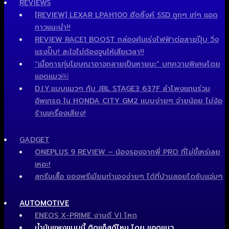
REVIEWS
[REVIEW] LEXAR LPAH100 ฮีตซิ้งค์ SSD ถูกๆ เท่ๆ แอด
กาวแนะนำ!!
REVIEW RACE1 BOOST กล่องคันเร่งไฟฟ้าต่อสายปุ๊บ วิ่ง
แรงปั๊บ! สะใจไม่ต้องจูนให้เสียเวลา!!
“เมื่อการทุ่มโฆษณาอาจกลายเป็นหายนะ” บทความพิเศษโดย
แอดแมว￼
D.I.Y.แบบแมวๆ กับ JBL STAGE3 637F ลำโพงแกนร่วม
อัพเกรด ใน HONDA CITY GM2 แบบง่ายๆ จ่ายน้อย ไม่ง้อ
ร้านเครื่องเสียง!
GADGET
ONEPLUS 9 REVIEW – น้องรองจากพี่ PRO ที่ไม่ขี้เหร่เลย
เหอะ!
สกรีนเสื้อ ของพรีเมียมทำเองง่ายๆ ได้ที่บ้านสอยไดซับแจ่มๆ
AUTOMOTIVE
ENEOS X-PRIME งานดี VI โหด
น้ำมันแพงแบบนี้ ติดแก็สดีไหม โดย แอดแมว