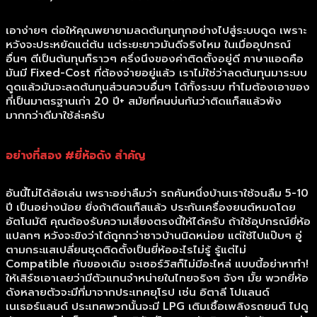
เอาง่ายๆ ต่อให้คุณพยายามลดต้นทุนทุกอย่างไปสู่ระบบดูด เพราะ
หวังจะประหยัดแต่ต้น แต่ระยะยาวมันดีจริงไหม ในเมื่ออุปกรณ์
อื่นๆ ตีเป็นต้นทุนก็ราวๆ ครึ่งนึงของค่าติดตั้งอยู่ดี ภาษาแอดคือ
มันมี Fixed-Cost ที่ต้องจ่ายอยู่แล้ว เราไม่ใช่ว่าลดต้นทุนมาระบบ
ดูดแล้วมันจะลดต้นทุนส่วนควบอื่นๆ ได้ทั้งระบบ ทำไมต้องเอาของ
ที่เป็นมาตรฐานเก่า 20 ปี+ สมัยที่คนบ่นกันว่าติดแก็สแล้วพัง
มากกว่าดีมาใช้ล่ะครับ
อย่างที่สอง #ยี่ห้อดัง สำคัญ
อันนี้ไม่ได้ล้อเล่น เพราะอย่าลืมว่า รถคันหนึ่งบ้านเราใช้จนลืม 5-10
ปี เป็นอย่างน้อย ยิ่งถ้าติดแก็สแล้ว ประกันเครื่องยนต์หมดโดย
อัตโนมัติ คุณต้องรับความเสี่ยงตรงนี้ให้ได้ครับ ถ้าใช้อุปกรณ์ยี่ห้อ
แปลกๆ หวังจะขิงว่าได้ถูกกว่าชาวบ้านนิดหน่อย แต่ใช้ไปแป๊บๆ อู่
ตามกระแสเปลี่ยนชุดติดตั้งเป็นยี่ห้ออะไรไม่รู้ รู้แต่ไม่
Compatible กับของเดิม จะเซอร์วิสก็ไม่มีอะไหล่ แบบนี้อย่าหาทำ!
ให้เสิร์ชเอาเลยว่ามีตัวแทนจำหน่ายในไทยจริงๆ จังๆ มั้ย พวกยี่ห้อ
ดังหลายตัวจะมีที่มาจากประเทศยุโรป เช่น อิตาลี โปแลนด์
เนเธอร์แลนด์ ประเทศพวกนั้นจะมี LPG เติมเชื้อเพลิงรถยนต์ ไปดู