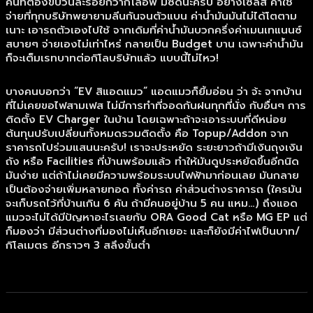
คนที่ต้องขับวันละร้อยกว่ากิโลอัพ มีซีดนะครับ อย่างเซลส์ ค่าใช้
จ่ายที่ทุกบริษัทพยายามลีนกันจนตัวแบน ค่าน้ำมันมันไม่ได้โตตาม
เนาะ เอารถตัวเองไปใช้ จากเดิมที่ค่าน้ำมันบวกครึ่งค่าเมนเทแนนซ์
สบายๆ จ่ายเองไม่เท่าไหร่ กลายเป็น Budget บาน เฉพาะค่าน้ำมัน
ก็จะเต็มเรทบาทต่อกิโลบริษัทแล้ว แบบนี้ไม่ไหว!
บางคนบอกว่า “EV สิแอดแมว” แอดแมวก็ยิ้มอ่อน ว่า จ้ะ จากบ้าน
ที่ไม่เคยขอไฟสามเฟส ไม่มีการทำที่จอดกันฝนทุกที่นั่ง กับอื่นๆ การ
ติดตั้ง EV Charger ในบ้าน โดยเฉพาะถ้าจะเอาระบบที่ดีหน่อย
ต้นทุนปรับเปลี่ยนทั้งหมดรวมติดตั้ง คือ Topup/Addon จาก
ราคารถไปร่วมแสนนะครับ! เราจะประหยัด ระยะยาวถ้ามีเงินถุงเงิน
ถัง หรือ Facilities ที่บ้านพร้อมแล้ว ทำให้มันดูประหยัดขึ้นอีกนิด
มันง่าย แต่ถ้าไม่เคยมีความพร้อมระบบไฟฟ้ามาก่อนเลย มันกลาย
เป็นต้องจ่ายเพิ่มหลายทอด ทั้งค่ารถ ค่าส่วนต่างราคารถ (ใครมัน
จะเก็บรถไว้ที่บ้านเกิน 6 คัน ถ้ามีคนอยู่บ้าน 5 คน แหม…) ถึงแอด
แมวจะไม่ได้มีปัญหาอะไรเลยกับ ORA Good Cat หรือ MG EP แต่
ก็มองว่า มีส่วนต่างที่มองไม่เห็นอีกเยอะ และก็ยังมีค่าไฟเป็นบาท/
กิโลเมตร อีกราวๆ 3 สลึงขั้นต่ำ