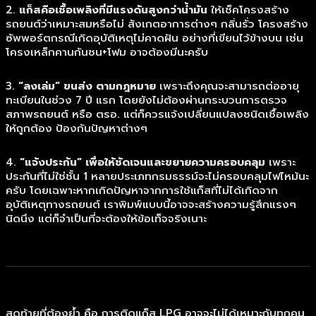
2.
แก็สคือเชื้อเพลิงที่มีแรงดันสูงกว่าน้ำมัน
ให้เช็คโครงสร้าง
รถยนต์ว่าเหมาะสมหรือไม่ สังเกตอาการต่างๆ กลิ่นรั่ว โครงสร้าง
ซัพพอร์ตกรณีเกิดอุบัติเหตุไม่คาดฝัน อย่างที่เขียนไว้ข้างบน เช่น
โครงเหล็กคานกันชน+โฟม อาจต้องมีนะครับ
3.
“ลงเล่ม” ขนส่ง ตามกฎหมาย
เพราะถึงคุณจะสามารถต่ออายุ
ทะเบียนในช่วง 7 ปี แรก โดยยังไม่ต้องผ่านกระบวนการตรวจ
สภาพรถยนต์ หรือ ตรอ. แต่ก็ควรแจ้งเปลี่ยนแปลงชนิดเชื้อเพลิง
ให้ถูกต้อง ป้องกันปัญหาต่างๆ
4.
“แจ้งประกัน” เพื่อให้ชัดเจนและขยายความครอบคลุม
เพราะ
ประกันที่ไม่ใช่ชั้น 1 หลายประเภทกรมธรรม์จะไม่ครอบคลุมไฟไหม้นะ
ครับ โดยเฉพาะหากเกิดปัญหาจากการใช้แก็สที่ไม่ได้เกิดจาก
อุบัติเหตุทางรถยนต์ เราพิมพ์แบบนี้อาจจะสร้างความรู้สึกแรงๆ
นิดนึง แต่ก็จำเป็นที่จะต้องให้ข้อเท็จจริงเนาะ
สุดท้ายที่ต้องย้ำ คือ การติดแก็ส LPG อาจจะไม่ได้เหมาะกับทุกคน