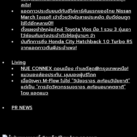
สะใจ!
แอดกาวประดับยนต์กับอีโค่คาร์คันแรกของไทย Nissan
March ไงเธอ!! เจ้าจิ๋วขวัญใจสายประหยัด ขับดีซ่อมถูก
ใช้ได้อีกหลายปี!!
ตั้งแผงยำใหญ่อะไหล่ Toyota Vios มือ 1 รวม 3 รุ่นเอา
ไว้ซ่อมคันเก่งประจำตัวให้อยู่นานๆ จ้า
บันทึกการซิ่ง Honda City Hatchback 1.0 Turbo RS
จากแอดกาวตีนผีประจำเพจ!
Living
NUE CONNEX ดอนเมือง ทำเลดีสุด@กรุงเทพเหนือ!
แมวมองส่องประกัน: มุมมองผู้บริโภค
เมื่อปัญหา M-Flow ไม่ใช่ “วินัยจราจร สะท้อนวินัยชาติ”
แต่เป็น “การจัดวิศวกรรมจราจร สะท้อนอนาคตชาติ”
โดย แอดแมว
PR NEWS