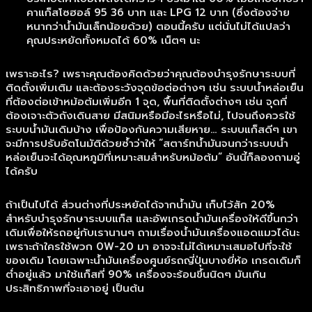
คาแก็สโซฮอล์ 95 36 บาท และ LPG 12 บาท (ซึ่งต้องจ่าย
หนากว่าน้ำมันเล็กน้อยด้วย) ตอนนี้ครับ แต่นั่นไม่ได้แปลว่า
คุณประหยัดทั้งหมดได้ 60% เน็ตๆ นะ
เพราะอะไร? เพราะคุณต้องคิดด้วยว่าคุณต้องบำรุงรักษาระบบที่
ติดตั้งเพิ่มเติม และต้องระวังจุดข้อต่อต่างๆ เช่น ระบบน้ำหล่อเย็น
ที่ต้องต่อเข้าหม้อต้มเพิ่มอีก 1 จุด, พื้นที่ติดตั้งต่างๆ เช่น จุดที่
ต้องเจาะตัวถังเดินสาย มีสนิมหรือมีอะไรหรือไม่, ไปจนถึงควรใช้
ระบบน้ำมันเดิมบ้าง เพื่อป้องกันความเสียหาย… ระบบแก็สดีๆ เขา
จะมีการปรับอัตโนมัติด้วยซ้ำว่าให้ “สตาร์ทน้ำมันจนกว่าระบบน้ำ
หล่อเย็นจะได้อุณหภูมิที่เหมาะสมสำหรับหม้อต้ม” อันนี้ก็ลองถามอู่
ได้ครับ
ถ้าเป็นไปได้ ส่วนต่างที่ประหยัดได้จากน้ำมัน เก็บไว้สัก 20%
สำหรับบำรุงรักษาระบบแก็ส และอัพเกรดน้ำมันเครื่องให้ดีขึ้นกว่า
เดิมเพื่อให้รถอยู่กับเรานานๆ ถามเรื่องน้ำมันเครื่องแอดแมวได้นะ
เพราะถ้าใครใช้พวก 0W-20 มา อาจจะไม่ได้เหมาะเสมอไปที่จะใช้
ของเดิม โดยเฉพาะน้ำมันเครื่องศูนย์รถญี่ปุ่นบางยี่ห้อ เกรดเดิมก็
ต่ำอยู่แล้ว มาใช้แก็สที่ 90% เครื่องจะร้อนขึ้นนิดๆ มันเกิน
ประสิทธิภาพที่จะเอาอยู่ เป็นต้น