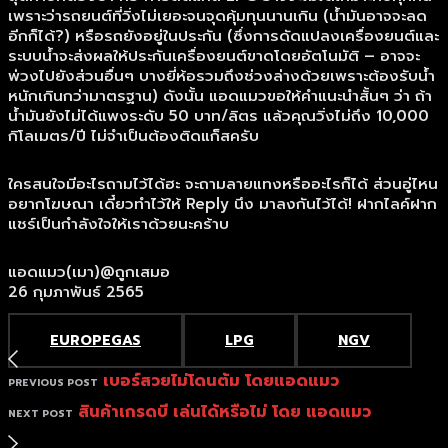
เพราะว่ารถยนต์ที่วิ่งไม่เยอะจนจุดคุ้มทุนนานเกิน (น้ำมันอาจจะลด
อีกก็ได้?) หรือรถยังอยู่ในประกัน (ซึ่งการดัดแปลงเครื่องยนต์และ
ระบบน้ำจะส่งผลให้ประกันเครื่องยนต์ขาดโดยอัตโนมัติ – อาจจะ
พ่วงไปยังส่วนอื่นๆ บางยี่ห้อรวมถึงช่วงล่างด้วยเพราะต้องรับน้ำ
หนักเกินกว่ามาตรฐาน) ดังนั้น แอดแมวขอให้คำแนะนำสั้นๆ ว่า ถ้า
น้ำมันยังไม่ได้แพงระดับ 50 บาท/ลิตร แล้วคุณวิ่งไม่ถึง 10,000
กิโลเมตร/ปี ไม่จำเป็นต้องติดแก็สครับ
ใครสนใจมีอะไรถามไว้ได้ฮะ จะถามลายแทงหรืออะไรก็ได้ ส่วนอู่ไหน
อยากโฆษณา เดี๋ยวทำไว้ให้ Reply นึง มาลงกันไว้ได้! ฝากไลค์ฝาก
แชร์เป็นกำลังใจให้เราด้วยนะคร้าบ
แอดแมว(เมา)@ถูกเสมอ
26 กุมภาพันธ์ 2565
EUROPEGAS
LPG
NGV
เบอร์สวยไม่โดนต้ม โดยแอดแมว
PREVIOUS POST
สินค้าเกรดบี เล่นได้หรือไม่ โดย แอดแมว
NEXT POST