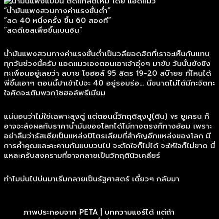
“น้ำมันแพงสวนทางค่าแรงขั้นต่ำ”
“ลด 40 หนึ่งครั้ง ขึ้น 60 สองที”
“ลดดีเซลเพื่อขึ้นเบนซิน”
น้ำมันแพงสวนทางค่าแรงขั้นต่ำเป็นวลียอดฮิตที่เราจะเห็นกันแทบ
ทุกวันช่วงนี้ครับ แอดแมวเองตอนเอาเจ้าอุ๋งๆ มาขับ วันนั้นยังขิง
กะเพื่อนอยู่เลยว่า สบาย โซฮอล์ 95 ลิตร 19-20 สบ๊ายย ที่ไหนได้
พี่ขึ้นเอาๆ ตอนนี้ปาเข้าไปจะ 40 อยู่รอมร่อ… นี่ขนาดไม่ได้มีกะจิตกะ
ใจคิดจะเติมพวกโซฮอล์พรีเมียม
แน่นอนว่าไม่ใช่เฉพาะลุงตู่ แต่ตอนนี้วิกฤติลุงปู(ติน) vs ยูเครน ก็
อาจจะส่งผลกับราคาน้ำมันของโลกได้ไม่ทางตรงก็ทางอ้อม เพราะ
อย่าลืมว่ารัสเซียเป็นแหล่งปิโตรเลียมที่สำคัญอีกแหล่งของโลก มี
การค้ำคูณและคะคานกันแบบวนไป จะตัดใจก็ไม่ได้ จะให้ใจก็ไม่ขาด นี่
แหละครับสงครามที่อาจกลายเป็นวิกฤตินิวเคลียร์
ทำไมบ่นไปบ่นมาเริ่มกลายเป็นรัฐศาสตร์ เดี๋ยวๆ กลับมา
ภาพประกอบจาก PETA | บทความแชร์ได้ แต่ถ้า