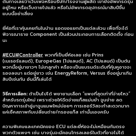
ต้นทางเลยว่าเว็บเพจหรือบริษัท/โรงงานผู้ผลิต เขายังอัพเกรดรุ่น
อยู่ไหม หรือเว็บตายไปแล้ว หรือไม่อัพเกรดอุปกรณ์มาสิบปีขึ้น
แบบนี้อย่าเสี่ยง
ยี่ห้อที่เราคุ้นเคยกันในบ้าน แอดขอแยกเป็นแต่ละส่วน เพื่อที่จะได้
พิจารณาราย Component เป็นส่วนประกอบการเลือกติดตั้ง ก่อน
นะ
#ECU
#Controller
พวกที่เป็นยี่ห้อเลย เช่น Prins
(เนเธอร์แลนด์), EuropeGas (โปแลนด์), AC (โปแลนด์) เป็นต้น
พวกนี้อยู่มายาวๆ ไม่เทลูกค้า หรือจะเป็นแบรนด์ระดับที่คุ้นหูอาจจะ
รองลงมา แต่อยู่ยาว เช่น EnergyReform, Versus ซึ่งอยู่มาเกิน
สิบปีเช่นกัน อันนี้ก็เล่นได้
วิธีการเลือก:
ถ้าเป็นไปได้ พยายามเลือก “แพงที่สุดเท่าที่จ่ายไหว”
สำหรับรถรุ่นใหม่ เพราะช่วยให้ฉีดจ่ายแก็สแม่นยำ จูนง่าย ลด
ปัญหาการเข้าอู่มาจูนแมพใหม่บ่อยๆ การเซอร์วิสจะทำสะดวกมาก
แค่เช็คสภาพกับเปลี่ยนถ่าย/กรองแก็ส เท่านั้นเองครับ
ความพิเศษและเทคนิคของ ECU แต่ละยี่ห้อจะไม่เหมือนกันตรง
พวกตัวแพงๆ เช่น บางรุ่นจะมีคอนโทรลเลอร์ในตัวที่อาจไม่ได้