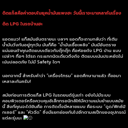
ติดแก๊สคือคำตอบในยุคน้ำมันแพงฮะ วันนี้เราจะมาเหลากันเรื่อง
ติด LPG ในรถบ้านฮะ
แอดแมว! แก็สมันอันตรายนะ บลาๆ แอดก็จะถามกลับว่า ที่เติม
น้ำมันวิ่งกันอยู่ทุกวัน มันก็คือ “น้ำมันเชื้อเพลิง” มันมีอันตราย
แน่นอนถ้าคุณติดแบบเดียวกับตุ๊กตุ๊ก คือห้อยถัง LPG บ้าน แบบ
เปล่าๆ ทื่อๆ ใต้รถ กระแทกนิดเดียวถึงถัง ติดแบบเน้นประหยัดไม่
เน้นปลอดภัย ไม่มี Safety ใดๆ
นอกจากนี้ สำหรับคำว่า “เครื่องโทรม” แอดศึกษามาแล้ว ก็ขอมา
เหลาละกันครับ!
สมัยก่อนการติดแก็ส LPG ในรถยนต์รุ่นเก่า งยังไม่มีระบบ
คอมพิวเตอร์หรือควบคุมอิเล็กทรอนิกส์ให้มีความแม่นยำแบบสมัย
นี้ สิ่งที่คุณจะได้ยินคือ การติดตั้งมีหลายแบบ คือระบบ “ดูด/ฟิกซ์มิ
กเซอร์” และ “หัวฉีด” ซึ่งมีแยกย่อยกันไปอีกตามสเป็กของอุปกรณ์
แต่ละรุ่นนะ