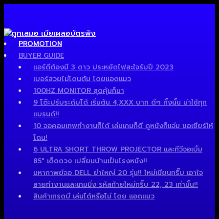
PROMOTION
BUYER GUIDE
แอร์ดีต้องมี 3 ดาว ประหยัดไฟสะใจรับปี 2023
เบอร์สวยไม่โดนต้ม โดยแอดแมว
100HZ MONITOR สุดคุ้มก็มา
9 โต๊ะปรับระดับได้ เริ่มต้น 4,XXX บาท ดีๆ ทั้งนั้น น่าใช้ทุก
แบรนด์!!
10 จอคอมเทพทำงานก็ได้ เล่นเกมก็ดี ดูหนังก็แจ่ม ขอเชียร์ให้
โดน!
6 ULTRA SHORT THROW PROJECTOR และทีวีจอเบิ้ม
85″ เด็ดดวง เปลี่ยนบ้านเป็นโรงหนัง!!
มหากาพย์จอ DELL ยำใหญ่ 20 รุ่น!! ใหม่เนียนกริ๊บ เอาใจ
สายทำงานและเกมมิ่ง รหัสท้ายใหม่กริ๊บ 22, 23 เท่านั้น!!
สินค้าเกรดบี เล่นได้หรือไม่ โดย แอดแมว