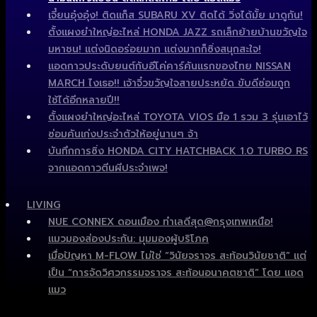
เจี๋ยนอุ๋งอุ๋ง! ติดแก็ส SUBARU XV ติดได้ วิ่งได้มั้ย มาดูกัน!
ตั้งแผงยำใหญ่อะไหล่ HONDA JAZZ รถเล็กย้ายบ้านขวัญใจ
มหาชน! แต่งนิดอร่อยมาก แต่งมากก็ซิ่งสนุกสะใจ!
แอดกาวประดับยนต์กับอีโค่คาร์คันแรกของไทย NISSAN
MARCH ไงเธอ!! เจ้าจิ๋วขวัญใจสายประหยัด ขับดีซ่อมถูก
ใช้ได้อีกหลายปี!!
ตั้งแผงยำใหญ่อะไหล่ TOYOTA VIOS มือ 1 รวม 3 รุ่นเอาไว้
ซ่อมคันเก่งประจำตัวให้อยู่นานๆ จ้า
บันทึกการซิ่ง HONDA CITY HATCHBACK 1.0 TURBO RS
จากแอดกาวตีนผีประจำเพจ!
LIVING
NUE CONNEX ดอนเมือง ทำเลดีสุด@กรุงเทพเหนือ!
แมวมองส่องประกัน: มุมมองผู้บริโภค
เมื่อปัญหา M-FLOW ไม่ใช่ “วินัยจราจร สะท้อนวินัยชาติ” แต่
เป็น “การจัดวิศวกรรมจราจร สะท้อนอนาคตชาติ” โดย แอด
แมว