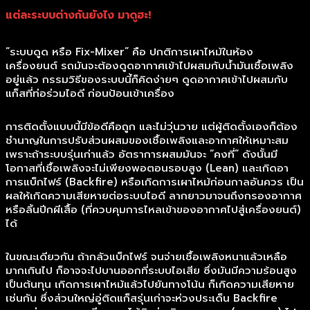
แต่ละระบบต่างกันยังไง มาดูฮะ!
“ระบบดูด หรือ Fix-Mixer” คือ ปกติการเผาไหม้ในห้อง
เครื่องยนต์ รถมันจะต้องดูดอากาศเข้าไปผสมกับน้ำมันเชื้อเพลิง
อยู่แล้ว กรรมวิธีของระบบนี้ก็คิดง่ายๆ ดูดอากาศเข้าไปผสมกับ
แก็สที่ท่อร่วมไอดี ก่อนป้อนเข้าเครื่อง
การติดตั้งแบบนี้มีข้อดีคือถูก และไม่วุ่นวาย แต่ผู้ติดตั้งเองก็ต้อง
ชำนาญในการปรับส่วนผสมของเชื้อเพลิงและอากาศให้เหมาะสม
เพราะถ้าระบบรุ่นเก่าแล้ว อัตราการผสมมันจะ “คงที่” ดังนั้นมี
โอกาสที่เชื้อเพลิงจะไม่เพียงพอตอนรอบสูง (Lean) และเกิดอา
การแบ็กไฟร์ (Backfire) หรือเกิดการเผาไหม้ก่อนกาลอันควร เป็น
ผลให้เกิดความเสียหายต่อระบบไอดี ลากยาวมาจนถึงกรองอากาศ
หรือลิ้นปีกผีเสื้อ (ที่ควบคุมการไหลเข้าของอากาศไปสู่เครื่องยนต์)
ได้
ในขณะเดียวกัน ถ้ากลัวแบ็กไฟร์ จนจ่ายเชื้อเพลิงหนาแล้วเหลือ
มากเกินไป ก็อาจจะไปบานออกที่ระบบไอเสีย ซึ่งมันมีความร้อนสูง
เป็นต้นทุน เกิดการเผาไหม้แล้วไปยันทางโน้น ก็เกิดความเสียหาย
เช่นกัน ซึ่งส่วนใหญ่อู่ติดแก็สรุ่นเก่าจะห่วงประเด็น Backfire