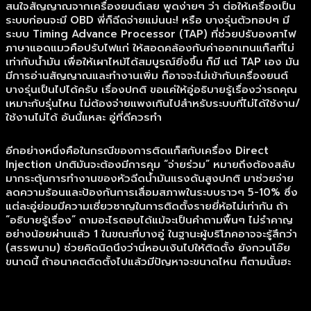
สนใจสัญญาณจากเครื่องยนต์เลย พูดง่ายๆ ว่า ต่อให้เครื่องเป็น
ระบบก่อนจะมี OBD พี่ก็ฉีดจ่ายแม่นนะ! หรือ บางรุ่นตัวทอปๆ มี
ระบบ Timing Advance Processor (TAP) ที่ช่วยปรับองศาไฟ
ภาษาแอดแมวคือปรับไฟแก่ ให้สอดคล้องกับค่าออกเทนแก็สที่ไม่
เท่ากับน้ำมัน เพื่อให้เผาไหม้ได้สมบูรณ์ยิ่งขึ้น ก็มี แต่ TAP เอง มัน
มีการอ่านสัญญาณและทำงานเพิ่ม ก็อาจจะไม่เข้ากับเครื่องยนต์
บางรุ่นเป็นไปได้ครับ เรื่องปกติ ขอแค่ให้อู่อธิบายรู้เรื่องว่ารถคุณ
เหมาะกับรุ่นไหน ไม่ต้องจ่ายแพงเกินไปสำหรับระบบที่ไม่ได้ใช้งาน/
ใช้งานไม่ได้ อันนี้แหละ อู่ที่ดีควรทำ
อีกอย่างหนึ่งคือในกรณีของการติดแก็สกับเครื่อง Direct
Injection ปกติมันจะต้องมีการคุม “จ่ายร่วม” หมายถึงต้องสลับ
มากระตุ้นการทำงานของหัวฉีดน้ำมันแรงดันสูงปกติ มาช่วยจ่าย
ลดความร้อนและป้องกันการเสื่อมสภาพในระบบราวๆ 5-10% ซึ่ง
แต่ละอู่ย่อมมีความเชี่ยวชาญในการติดตั้งรายยี่ห้อไม่เท่ากัน ถ้า
“อธิบายรู้เรื่อง” ถามอะไรตอบได้แม้จะเป็นคำถามพื้นๆ ไม่รำคาญ
อย่างน้อยผ่านแล้ว 1 ในขณะที่บางอู่ ในฐานะผู้บริโภคอาจจะรู้สึกว่า
(สรรพนาม) ช่วยคิดนิดนึงว่านี่หอบเงินไปให้ติดตั้ง ยังกวนโอ๊ย
ขนาดนี้ ถ้าอนาคตติดตั้งไปแล้วมีปัญหาจะขนาดไหน ก็ตามนั้นฮะ