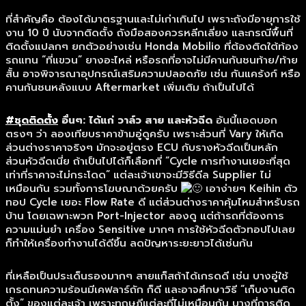
ที่สำคัญคือ ต้องได้มาตรฐานและไม่เก่าเกินไป เพราะถังมีอายุการใช้
งาน 10 ปี นับจากติดตั้ง ถังมือสองควรหลีกเลี่ยง และกรณีพื้นที่
ติดตั้งแปลกๆ ยกตัวอย่างเช่น Honda Mobilio ที่ต้องติดใต้ท้อง
รถแทน “ที่แขวน” ยางอะไหล่ หรือรถที่อาจไม่มีคานกันชนท้าย/ท้าย
สั้น อาจพิจารณาอุปกรณ์เสริมความปลอดภัย เช่น กันแคร้งก์ หรือ
คานกันชนหลังแบบ Aftermarket เพิ่มเติม ถ้าเป็นไปได้
#ชุดติดตั้ง
อื่นๆ: ได้แก่ วาล์ว สาย และหัวฉีด
อันนี้แอดบอก
ตรงๆ ว่า ลองเทียบราคาข้ามอู่ดูครับ เพราะส่วนที่ Vary ให้เกิด
ส่วนต่างราคาจริงๆ มักจะอยู่ตรง ECU กับรางหัวฉีดเป็นหลัก
ส่วนหัวฉีดเนี่ย ถ้าเป็นไปได้ก็เลือกที่ “Cycle การทำงานเยอะที่สุด
เท่าที่ราคาจะไม่กระโดด” แต่ละเจ้าเขาจะมีวิธีดีล Supplier ไม่
เหมือนกัน รวมทั้งการโฆษณาด้วยครับ
เอาง่ายๆ Keihin ตัว
ทอป Cycle เยอะ Flow Rate ดี แต่ส่วนต่างราคาคุ้มไหมสำหรับรถ
บ้าน โดยเฉพาะพวก Port-Injector ลองดู แต่ถ้ารถที่ต้องการ
ความแม่นยำ เครื่อง Sensitive มากๆ การใช้หัวฉีดตัวทอปไปเลย
ก็ทำให้เครื่องทำงานได้ดีขึ้น ลดปัญหาระยะยาวได้เช่นกัน
ที่เหลือเป็นประเด็นรองมากๆ สายแก็สถ้าได้เกรดดี เช่น บางอู่ใช้
เกรดทนความร้อนมีเคฟลาร์ถัก ก็ดี และอาจศึกษาวิธี “เก็บงานติด
ตั้ง” ของแต่ละเจ้า เพราะทฤษฎีแต่ละที่ไม่เหมือนกัน บางที่การติด