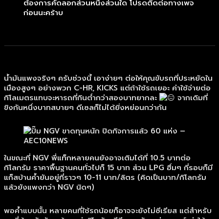
ต้องการคัดลอกส่วนหนึ่งส่วนใด โปรดติดต่อทางเพจ
ก่อนนะคร้าบ
น้ำมันแพงจริงๆ ครับช่วงนี้ เอาง่ายๆ ต่อให้คุณขับรถที่ประหยัดใน
เมืองสูงๆ อย่างพวก C-HR, KICKS แต่ถ้าใช้รถเยอะ ค่าใช้จ่ายต่อ
กิโลเมตรแทบจะหารถที่กินต่ำกว่าสองบาทยากละ
จากเดิมที่
ขิงกันหนึ่งบาทสบายๆ ดีเซลก็ไม่ได้ยิ่งหย่อนกว่ากัน
ในขณะที่ NGV พี่แท็กหลายคนยังอาจเติมได้ที่ 10.5 บาทต่อ
กิโลกรัม ราคาพื้นฐานคนทั่วไปก็ 15 บาท ส่วน LPG ฮึ่มๆ กี่รอบก็มี
แก็สบ้านค้ำยันอยู่ที่ราวๆ 10-11 บาท/ลิตร (คิดเป็นบาท/กิโลกรัม
แล้วยังแพงกว่า NGV นิดๆ)
พอค้ำแบบนั้น หลายคนที่ใช้รถน้อยก็อาจจะยังไม่ซีเรียส แต่สำหรับ