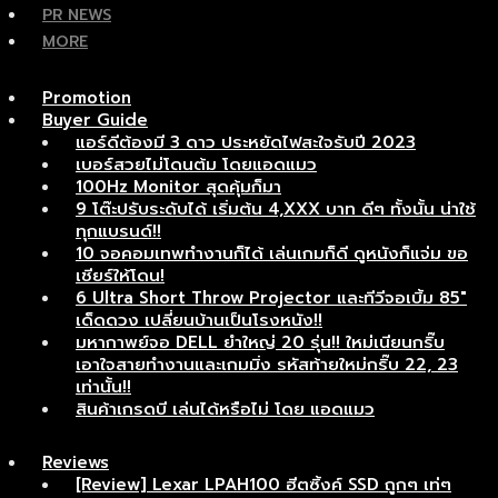
PR NEWS
MORE
Promotion
Buyer Guide
แอร์ดีต้องมี 3 ดาว ประหยัดไฟสะใจรับปี 2023
เบอร์สวยไม่โดนต้ม โดยแอดแมว
100Hz Monitor สุดคุ้มก็มา
9 โต๊ะปรับระดับได้ เริ่มต้น 4,XXX บาท ดีๆ ทั้งนั้น น่าใช้
ทุกแบรนด์!!
10 จอคอมเทพทำงานก็ได้ เล่นเกมก็ดี ดูหนังก็แจ่ม ขอ
เชียร์ให้โดน!
6 Ultra Short Throw Projector และทีวีจอเบิ้ม 85″
เด็ดดวง เปลี่ยนบ้านเป็นโรงหนัง!!
มหากาพย์จอ DELL ยำใหญ่ 20 รุ่น!! ใหม่เนียนกริ๊บ
เอาใจสายทำงานและเกมมิ่ง รหัสท้ายใหม่กริ๊บ 22, 23
เท่านั้น!!
สินค้าเกรดบี เล่นได้หรือไม่ โดย แอดแมว
Reviews
[Review] Lexar LPAH100 ฮีตซิ้งค์ SSD ถูกๆ เท่ๆ