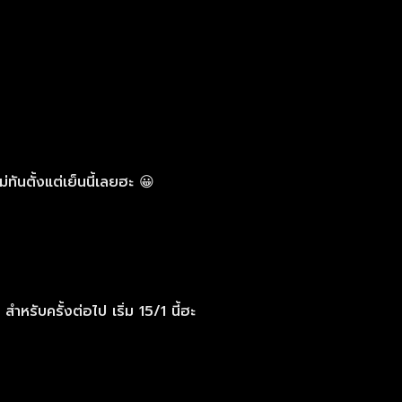
ันตั้งแต่เย็นนี้เลยฮะ 😀
รับครั้งต่อไป เริ่ม 15/1 นี้ฮะ