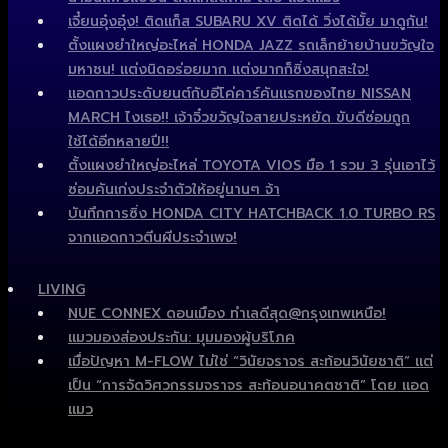
เจี๋ยนอุ๋งอุ๋ง! ติดแก็ส SUBARU XV ติดได้ วิ่งได้มั้ย มาดูกัน!
ตั้งแผงยำใหญ่อะไหล่ HONDA JAZZ รถเล็กย้ายบ้านขวัญใจ
มหาชน! แต่งนิดอร่อยมาก แต่งมากก็ซิ่งสนุกสะใจ!
แอดกาวประดับยนต์กับอีโค่คาร์คันแรกของไทย NISSAN
MARCH ไงเธอ!! เจ้าจิ๋วขวัญใจสายประหยัด ขับดีซ่อมถูก
ใช้ได้อีกหลายปี!!
ตั้งแผงยำใหญ่อะไหล่ TOYOTA VIOS มือ 1 รวม 3 รุ่นเอาไว้
ซ่อมคันเก่งประจำตัวให้อยู่นานๆ จ้า
บันทึกการซิ่ง HONDA CITY HATCHBACK 1.0 TURBO RS
จากแอดกาวตีนผีประจำเพจ!
LIVING
NUE CONNEX ดอนเมือง ทำเลดีสุด@กรุงเทพเหนือ!
แมวมองส่องประกัน: มุมมองผู้บริโภค
เมื่อปัญหา M-FLOW ไม่ใช่ “วินัยจราจร สะท้อนวินัยชาติ” แต่
เป็น “การจัดวิศวกรรมจราจร สะท้อนอนาคตชาติ” โดย แอด
แมว