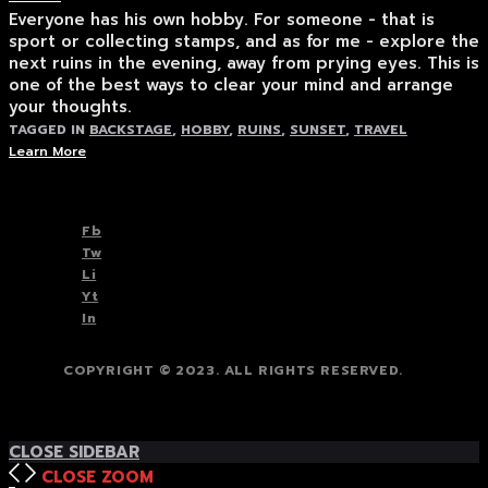
Everyone has his own hobby. For someone - that is
sport or collecting stamps, and as for me - explore the
next ruins in the evening, away from prying eyes. This is
one of the best ways to clear your mind and arrange
your thoughts.
TAGGED IN
BACKSTAGE
,
HOBBY
,
RUINS
,
SUNSET
,
TRAVEL
Learn More
TOP
BACK TO
Fb
Tw
Li
Yt
In
COPYRIGHT © 2023. ALL RIGHTS RESERVED.
TOP
BACK TO
CLOSE SIDEBAR
CLOSE
ZOOM