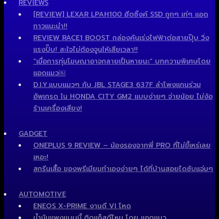
REVIEWS
[REVIEW] LEXAR LPAH100 ฮีตซิ้งค์ SSD ถูกๆ เท่ๆ แอด
กาวแนะนำ!!
REVIEW RACE1 BOOST กล่องคันเร่งไฟฟ้าต่อสายปุ๊บ วิ่ง
แรงปั๊บ! สะใจไม่ต้องจูนให้เสียเวลา!!
“เมื่อการทุ่มโฆษณาอาจกลายเป็นหายนะ” บทความพิเศษโดย
แอดแมว￼
D.I.Y.แบบแมวๆ กับ JBL STAGE3 637F ลำโพงแกนร่วม
อัพเกรด ใน HONDA CITY GM2 แบบง่ายๆ จ่ายน้อย ไม่ง้อ
ร้านเครื่องเสียง!
GADGET
ONEPLUS 9 REVIEW – น้องรองจากพี่ PRO ที่ไม่ขี้เหร่เลย
เหอะ!
สกรีนเสื้อ ของพรีเมียมทำเองง่ายๆ ได้ที่บ้านสอยไดซับแจ่มๆ
AUTOMOTIVE
ENEOS X-PRIME งานดี VI โหด
น้ำมันแพงแบบนี้ ติดแก็สดีไหม โดย แอดแมว