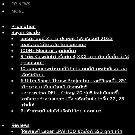
PR NEWS
MORE
Promotion
Buyer Guide
แอร์ดีต้องมี 3 ดาว ประหยัดไฟสะใจรับปี 2023
เบอร์สวยไม่โดนต้ม โดยแอดแมว
100Hz Monitor สุดคุ้มก็มา
9 โต๊ะปรับระดับได้ เริ่มต้น 4,XXX บาท ดีๆ ทั้งนั้น น่าใช้
ทุกแบรนด์!!
10 จอคอมเทพทำงานก็ได้ เล่นเกมก็ดี ดูหนังก็แจ่ม ขอ
เชียร์ให้โดน!
6 Ultra Short Throw Projector และทีวีจอเบิ้ม 85″
เด็ดดวง เปลี่ยนบ้านเป็นโรงหนัง!!
มหากาพย์จอ DELL ยำใหญ่ 20 รุ่น!! ใหม่เนียนกริ๊บ
เอาใจสายทำงานและเกมมิ่ง รหัสท้ายใหม่กริ๊บ 22, 23
เท่านั้น!!
สินค้าเกรดบี เล่นได้หรือไม่ โดย แอดแมว
Reviews
[Review] Lexar LPAH100 ฮีตซิ้งค์ SSD ถูกๆ เท่ๆ