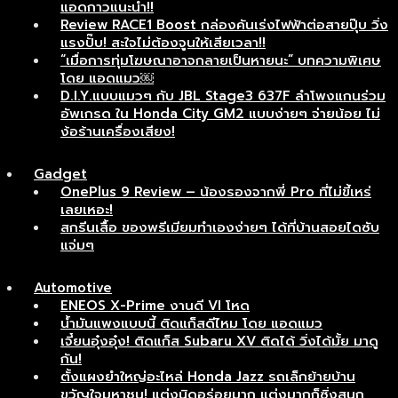
แอดกาวแนะนำ!!
Review RACE1 Boost กล่องคันเร่งไฟฟ้าต่อสายปุ๊บ วิ่ง
แรงปั๊บ! สะใจไม่ต้องจูนให้เสียเวลา!!
“เมื่อการทุ่มโฆษณาอาจกลายเป็นหายนะ” บทความพิเศษ
โดย แอดแมว￼
D.I.Y.แบบแมวๆ กับ JBL Stage3 637F ลำโพงแกนร่วม
อัพเกรด ใน Honda City GM2 แบบง่ายๆ จ่ายน้อย ไม่
ง้อร้านเครื่องเสียง!
Gadget
OnePlus 9 Review – น้องรองจากพี่ Pro ที่ไม่ขี้เหร่
เลยเหอะ!
สกรีนเสื้อ ของพรีเมียมทำเองง่ายๆ ได้ที่บ้านสอยไดซับ
แจ่มๆ
Automotive
ENEOS X-Prime งานดี VI โหด
น้ำมันแพงแบบนี้ ติดแก็สดีไหม โดย แอดแมว
เจี๋ยนอุ๋งอุ๋ง! ติดแก็ส Subaru XV ติดได้ วิ่งได้มั้ย มาดู
กัน!
ตั้งแผงยำใหญ่อะไหล่ Honda Jazz รถเล็กย้ายบ้าน
ขวัญใจมหาชน! แต่งนิดอร่อยมาก แต่งมากก็ซิ่งสนุก