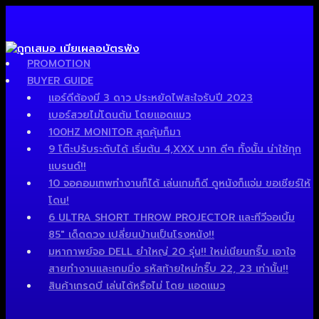
PROMOTION
BUYER GUIDE
แอร์ดีต้องมี 3 ดาว ประหยัดไฟสะใจรับปี 2023
เบอร์สวยไม่โดนต้ม โดยแอดแมว
100HZ MONITOR สุดคุ้มก็มา
9 โต๊ะปรับระดับได้ เริ่มต้น 4,XXX บาท ดีๆ ทั้งนั้น น่าใช้ทุก
แบรนด์!!
10 จอคอมเทพทำงานก็ได้ เล่นเกมก็ดี ดูหนังก็แจ่ม ขอเชียร์ให้
โดน!
6 ULTRA SHORT THROW PROJECTOR และทีวีจอเบิ้ม
85″ เด็ดดวง เปลี่ยนบ้านเป็นโรงหนัง!!
มหากาพย์จอ DELL ยำใหญ่ 20 รุ่น!! ใหม่เนียนกริ๊บ เอาใจ
สายทำงานและเกมมิ่ง รหัสท้ายใหม่กริ๊บ 22, 23 เท่านั้น!!
สินค้าเกรดบี เล่นได้หรือไม่ โดย แอดแมว