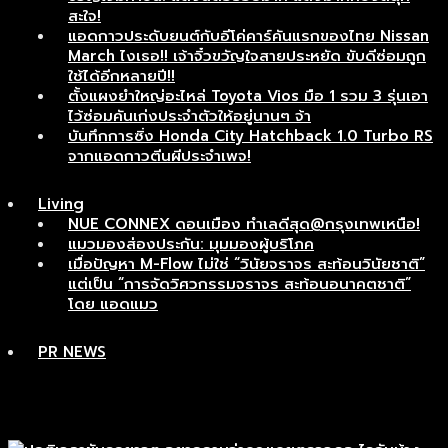
สะใจ!
แอดกาวประดับยนต์กับอีโค่คาร์คันแรกของไทย Nissan
March ไงเธอ!! เจ้าจิ๋วขวัญใจสายประหยัด ขับดีซ่อมถูก
ใช้ได้อีกหลายปี!!
ตั้งแผงยำใหญ่อะไหล่ Toyota Vios มือ 1 รวม 3 รุ่นเอา
ไว้ซ่อมคันเก่งประจำตัวให้อยู่นานๆ จ้า
บันทึกการซิ่ง Honda City Hatchback 1.0 Turbo RS
จากแอดกาวตีนผีประจำเพจ!
Living
NUE CONNEX ดอนเมือง ทำเลดีสุด@กรุงเทพเหนือ!
แมวมองส่องประกัน: มุมมองผู้บริโภค
เมื่อปัญหา M-Flow ไม่ใช่ “วินัยจราจร สะท้อนวินัยชาติ”
แต่เป็น “การจัดวิศวกรรมจราจร สะท้อนอนาคตชาติ”
โดย แอดแมว
PR NEWS