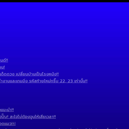
นด์!!
ดน!
ดดวง เปลี่ยนบ้านเป็นโรงหนัง!!
านและเกมมิ่ง รหัสท้ายใหม่กริ๊บ 22, 23 เท่านั้น!!
แนะนำ!!
บ! สะใจไม่ต้องจูนให้เสียเวลา!!
 แอดแมว￼