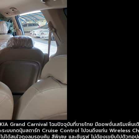
ง KIA Grand Carnival โฉมปัจจุบันที่ขายไทย มีออพชั่นเสริมเพิ่มเ
และระบบกดปุ่มสตาร์ท Cruise Control ไปจนถึงแท่น Wireless Ch
ถ้าไม่ได้สนใจถุงลมรอบคัน สีพิเศษ และซันรูฟ ไม่ต้องเขยิบไปตัวทอปก