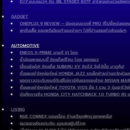
D.I.Y.แบบแมวๆ กับ JBL STAGE3 637F ลำโพงแกนร่วมอัพเกรด
GADGET
ONEPLUS 9 REVIEW – น้องรองจากพี่ PRO ที่ไม่ขี้เหร่เลยเห
สกรีนเสื้อ ของพรีเมียมทำเองง่ายๆ ได้ที่บ้านสอยไดซับแจ่มๆ
AUTOMOTIVE
ENEOS X-PRIME งานดี VI โหด
น้ำมันแพงแบบนี้ ติดแก็สดีไหม โดย แอดแมว
เจี๋ยนอุ๋งอุ๋ง! ติดแก็ส SUBARU XV ติดได้ วิ่งได้มั้ย มาดูกัน!
ตั้งแผงยำใหญ่อะไหล่ HONDA JAZZ รถเล็กย้ายบ้านขวัญใจมหา
แอดกาวประดับยนต์กับอีโค่คาร์คันแรกของไทย NISSAN MARCH ไ
ตั้งแผงยำใหญ่อะไหล่ TOYOTA VIOS มือ 1 รวม 3 รุ่นเอาไว้ซ่อ
บันทึกการซิ่ง HONDA CITY HATCHBACK 1.0 TURBO RS จ
LIVING
NUE CONNEX ดอนเมือง ทำเลดีสุด@กรุงเทพเหนือ!
แมวมองส่องประกัน: มุมมองผู้บริโภค