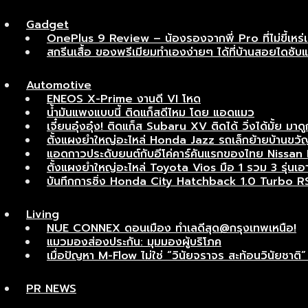
Gadget
OnePlus 9 Review – น้องรองจากพี่ Pro ที่ไม่ขี้เหร่
สกรีนเสื้อ ของพรีเมียมทำเองง่ายๆ ได้ที่บ้านสอยไดซับ
Automotive
ENEOS X-Prime งานดี VI โหด
น้ำมันแพงแบบนี้ ติดแก็สดีไหม โดย แอดแมว
เจี๋ยนอุ๋งอุ๋ง! ติดแก็ส Subaru XV ติดได้ วิ่งได้มั้ย มาดู
ตั้งแผงยำใหญ่อะไหล่ Honda Jazz รถเล็กย้ายบ้านขวัญ
แอดกาวประดับยนต์กับอีโค่คาร์คันแรกของไทย Nissan Ma
ตั้งแผงยำใหญ่อะไหล่ Toyota Vios มือ 1 รวม 3 รุ่นเอาไ
บันทึกการซิ่ง Honda City Hatchback 1.0 Turbo R
Living
NUE CONNEX ดอนเมือง ทำเลดีสุด@กรุงเทพเหนือ!
แมวมองส่องประกัน: มุมมองผู้บริโภค
เมื่อปัญหา M-Flow ไม่ใช่ “วินัยจราจร สะท้อนวินัยช
PR NEWS