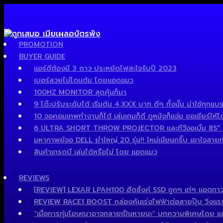
PROMOTION
BUYER GUIDE
แอร์ดีต้องมี 3 ดาว ประหยัดไฟสะใจรับปี 2023
เบอร์สวยไม่โดนต้ม โดยแอดแมว
100HZ MONITOR สุดคุ้มก็มา
9 โต๊ะปรับระดับได้ เริ่มต้น 4,XXX บาท ดีๆ ทั้งนั้น น่าใช้ทุกแบร
10 จอคอมเทพทำงานก็ได้ เล่นเกมก็ดี ดูหนังก็แจ่ม ขอเชียร์ให้โ
6 ULTRA SHORT THROW PROJECTOR และทีวีจอเบิ้ม 85″ เด็
มหากาพย์จอ DELL ยำใหญ่ 20 รุ่น!! ใหม่เนียนกริ๊บ เอาใจสายทำง
สินค้าเกรดบี เล่นได้หรือไม่ โดย แอดแมว
REVIEWS
[REVIEW] LEXAR LPAH100 ฮีตซิ้งค์ SSD ถูกๆ เท่ๆ แอดกาว
REVIEW RACE1 BOOST กล่องคันเร่งไฟฟ้าต่อสายปุ๊บ วิ่งแรงปั๊
“เมื่อการทุ่มโฆษณาอาจกลายเป็นหายนะ” บทความพิเศษโดย