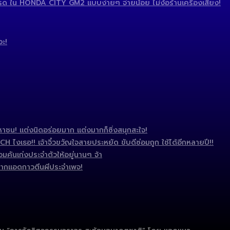
 ใน HONDA CITY GM2 แบบง่ายๆ จ่ายน้อย ไม่ง้อร้านเครื่องเสียง!
อะ!
ชน! แต่งนิดอร่อยมาก แต่งมากก็ซิ่งสนุกสะใจ!
งเธอ!! เจ้าจิ๋วขวัญใจสายประหยัด ขับดีซ่อมถูก ใช้ได้อีกหลายปี!!
มคันเก่งประจำตัวให้อยู่นานๆ จ้า
ากแอดกาวตีนผีประจำเพจ!