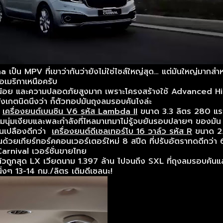
na เป็น MPV ที่เขาว่ากันว่ายังไม่ใช่ไซส์ใหญ่สุด… แต่มันใหญ่มากส
ดอเมริกาเหนือครับ
 เสียงลมน้อย และความปลอดภัยสูงมาก เพราะโครงสร้างใช้ Advanc
งเกตนิดนึงว่า ก็ตัวทอปมันถุงลมรอบคันไงล่ะ
ย
เครื่องยนต์เบนซิน V6 รหัส Lambda II
ขนาด 3.3 ลิตร 280 แรงม้
่มเงียบและพละกำลังที่ไหลมาเทมาไม่รู้จบยันรอบปลายๆ ของมัน ซึ่
้นเปลืองดีกว่า
เครื่องยนต์ดีเซลเทอร์โบ 16 วาล์ว รหัส R
ขนาด 2.
นด้วยเกียร์ทอร์คคอนเวอร์เตอร์ใหม่ 8 สปีด ที่ปรับอัตราทดดีกว่
Carnival เวอร์ชั่นขายไทย
ถูกสุด LX เวียดนาม 1.397 ล้าน ไปจนถึง SXL ที่ถุงลมรอบคันและมีซ
ิ่งๆ 13-14 กม./ลิตร เติมดีเซลนะ!