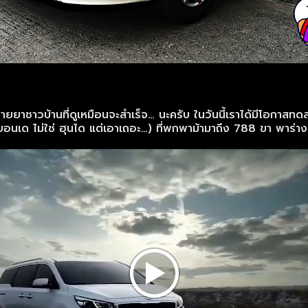
ารป้ายยาชาวบ้านที่ดูเหมือนจะสำเร็จ… นะครับ ในวันนี้เราได้มีโอ
อนเด ไม่ใช่ ฮุนได แต่เอาเถอะ…) ที่พกพาม้ามาถึง 788 ขา พาร่า