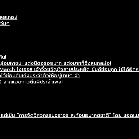
เลยเหอะ!
แจ่มๆ
กัน!
ใจมหาชน! แต่งนิดอร่อยมาก แต่งมากก็ซิ่งสนุกสะใจ!
rch ไงเธอ!! เจ้าจิ๋วขวัญใจสายประหยัด ขับดีซ่อมถูก ใช้ได้อีกห
ว้ซ่อมคันเก่งประจำตัวให้อยู่นานๆ จ้า
S จากแอดกาวตีนผีประจำเพจ!
าติ” แต่เป็น “การจัดวิศวกรรมจราจร สะท้อนอนาคตชาติ” โดย แอดแ