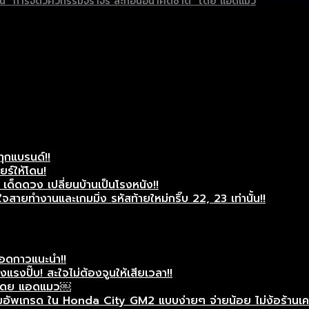
ต่เป็น “การจัดวิศวกรรมจราจร สะท้อนอนาคตชาติ” โดย แอดแมว
ทุกแบรนด์!!
ยร์ให้โดน!
ด็ดดวง เปลี่ยนบ้านเป็นโรงหนัง!!
สายทำงานและเกมมิ่ง รหัสท้ายใหม่กริ๊บ 22, 23 เท่านั้น!!
แอดกาวแนะนำ!!
รงปั๊บ! สะใจไม่ต้องจูนให้เสียเวลา!!
ศษโดย แอดแมว￼
ัพเกรด ใน Honda City GM2 แบบง่ายๆ จ่ายน้อย ไม่ง้อร้านเครื