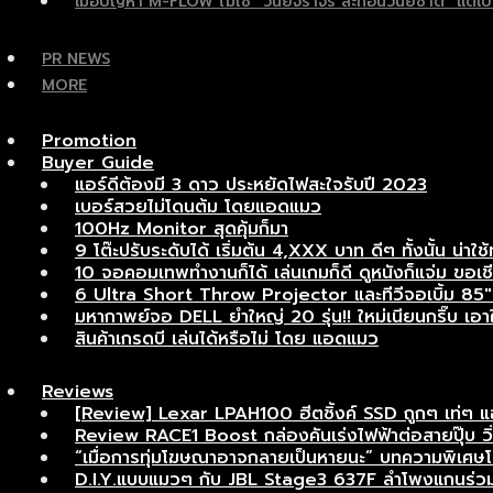
เมื่อปัญหา M-FLOW ไม่ใช่ “วินัยจราจร สะท้อนวินัยชาติ” แ
PR NEWS
MORE
Promotion
Buyer Guide
แอร์ดีต้องมี 3 ดาว ประหยัดไฟสะใจรับปี 2023
เบอร์สวยไม่โดนต้ม โดยแอดแมว
100Hz Monitor สุดคุ้มก็มา
9 โต๊ะปรับระดับได้ เริ่มต้น 4,XXX บาท ดีๆ ทั้งนั้น น่าใช้
10 จอคอมเทพทำงานก็ได้ เล่นเกมก็ดี ดูหนังก็แจ่ม ขอเชี
6 Ultra Short Throw Projector และทีวีจอเบิ้ม 85″ เ
มหากาพย์จอ DELL ยำใหญ่ 20 รุ่น!! ใหม่เนียนกริ๊บ เอาใจ
สินค้าเกรดบี เล่นได้หรือไม่ โดย แอดแมว
Reviews
[Review] Lexar LPAH100 ฮีตซิ้งค์ SSD ถูกๆ เท่ๆ 
Review RACE1 Boost กล่องคันเร่งไฟฟ้าต่อสายปุ๊บ วิ่งแ
“เมื่อการทุ่มโฆษณาอาจกลายเป็นหายนะ” บทความพิเ
D.I.Y.แบบแมวๆ กับ JBL Stage3 637F ลำโพงแกนร่วมอ