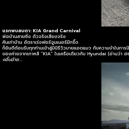
แรกพบสบตา: KIA Grand Carnival
พ่อบ้านสายซิ่ง ตัวจริงเสียงจริง
คันเท่าบ้าน อัตราเร่งฟอร์จูนเนอร์มีกรี๊ด
ก็ยินดีต้อนรับทุกท่านเข้าสู่มินิรีวิวบายแอดแมว กับความบ้าในก
ของค่ายจากเกาหลี “KIA” ในเครือเดียวกับ Hyundai (อ่านว่า ฮย
งอิ๊บอ๋าย….